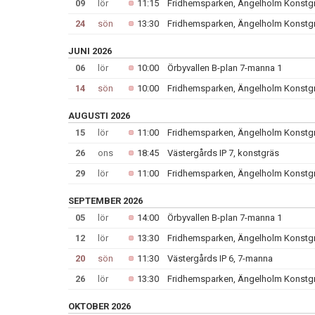
09
lör
11:15
Fridhemsparken, Ängelholm Konstg
24
sön
13:30
Fridhemsparken, Ängelholm Konstg
JUNI 2026
06
lör
10:00
Örbyvallen B-plan 7-manna 1
14
sön
10:00
Fridhemsparken, Ängelholm Konstg
AUGUSTI 2026
15
lör
11:00
Fridhemsparken, Ängelholm Konstg
26
ons
18:45
Västergårds IP 7, konstgräs
29
lör
11:00
Fridhemsparken, Ängelholm Konstg
SEPTEMBER 2026
05
lör
14:00
Örbyvallen B-plan 7-manna 1
12
lör
13:30
Fridhemsparken, Ängelholm Konstg
20
sön
11:30
Västergårds IP 6, 7-manna
26
lör
13:30
Fridhemsparken, Ängelholm Konstg
OKTOBER 2026