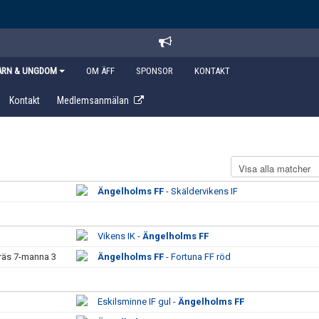
ARN & UNGDOM
OM ÄFF
SPONSOR
KONTAKT
Kontakt
Medlemsanmälan
Ängelholms FF
- Skäldervikens IF
Vikens IK -
Ängelholms FF
räs 7-manna 3
Ängelholms FF
- Fortuna FF röd
Eskilsminne IF gul -
Ängelholms FF