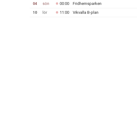
04
sön
00:00
Fridhemsparken
10
lör
11:00
Vikvalla B-plan