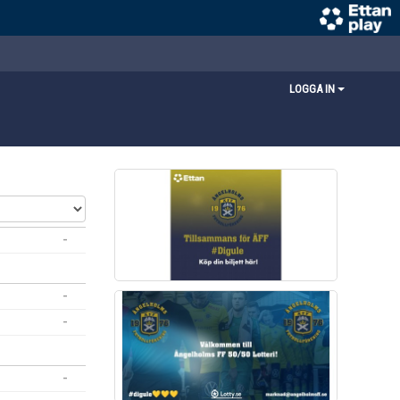
LOGGA IN
-
-
-
-