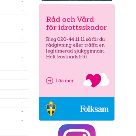
-
-
-
-
-
-
-
-
-
-
-