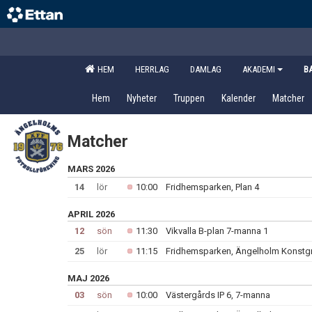
HEM
HERRLAG
DAMLAG
AKADEMI
B
Hem
Nyheter
Truppen
Kalender
Matcher
Matcher
MARS 2026
14
lör
10:00
Fridhemsparken, Plan 4
APRIL 2026
12
sön
11:30
Vikvalla B-plan 7-manna 1
25
lör
11:15
Fridhemsparken, Ängelholm Konstg
MAJ 2026
03
sön
10:00
Västergårds IP 6, 7-manna