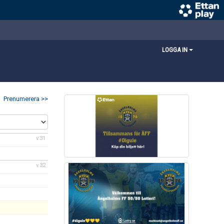
LOGGA IN
Prenumerera >>
v.31
v.32