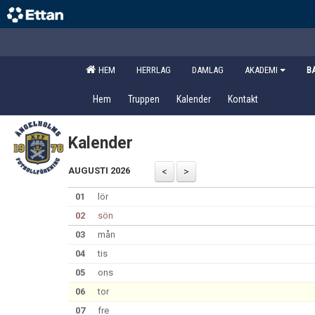
HEM
HERRLAG
DAMLAG
AKADEMI
B
Hem
Truppen
Kalender
Kontakt
Kalender
AUGUSTI 2026
01
lör
02
sön
03
mån
04
tis
05
ons
06
tor
07
fre