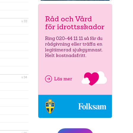
v.33
v.34