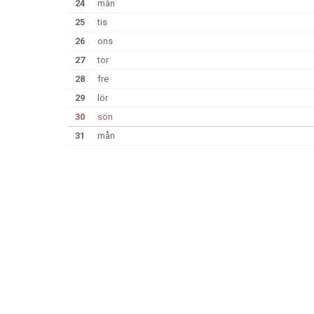
24
mån
25
tis
26
ons
27
tor
28
fre
29
lör
30
sön
31
mån