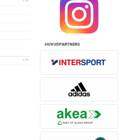
v.35
HUVUDPARTNERS
v.36