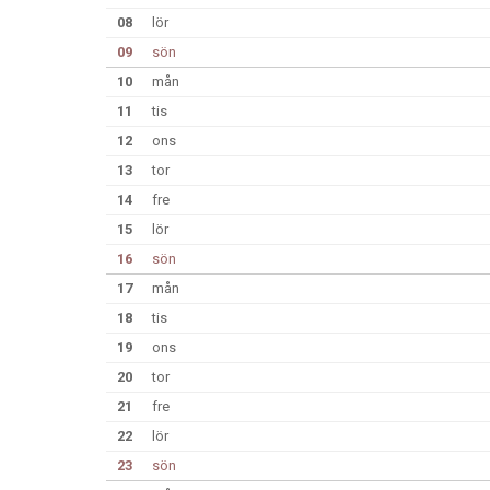
08
lör
09
sön
10
mån
11
tis
12
ons
13
tor
14
fre
15
lör
16
sön
17
mån
18
tis
19
ons
20
tor
21
fre
22
lör
23
sön