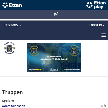
P 2021-2022
LOGGA IN
HEM
TRUPPEN
KALENDER
KONTAKT
Truppen
Spelare
Adam Sunesson
5 år