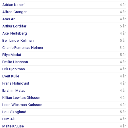
Adrian Naseri
4 år
Alfred Granger
4 år
Aras Ar
4 år
Arthur Lordifar
5 år
Axel Nertsberg
4 år
Ben Linder Kellman
5 år
Charlie Femenias Holmer
3 år
Eilya Madat
5 år
Emilio Hansson
4 år
Erik Björkman
4 år
Evert Kulle
4 år
Frans Holmqvist
4 år
Ibrahim Matat
4 år
Killian Lewitas Ohlsson
4 år
Leon Wickman Karlsson
4 år
Loui Skoglund
5 år
Lum Aliu
4 år
Malte Kruuse
4 år