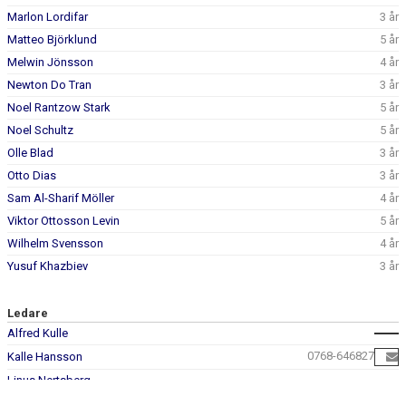
Marlon Lordifar
3 år
Matteo Björklund
5 år
Melwin Jönsson
4 år
Newton Do Tran
3 år
Noel Rantzow Stark
5 år
Noel Schultz
5 år
Olle Blad
3 år
Otto Dias
3 år
Sam Al-Sharif Möller
4 år
Viktor Ottosson Levin
5 år
Wilhelm Svensson
4 år
Yusuf Khazbiev
3 år
Ledare
Alfred Kulle
0768-646827
Kalle Hansson
Linus Nertsberg
Martin Göransson