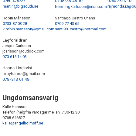
0708-38 45 10
0760-475727
0760-25 07 07
martin@bigsouth.se
henningkarlsson@msn.com
rajmonda.r.r@o
Robin Månsson
Santiago Castro Chans
0733-87 03 28
0709-77 43 65
k.robin.mansson@gmail.com
santi981castro@hotmail.com
Lagföräldrar
Jesper Carlsson
jcarlsson@outlook.com
070-615 14 03
Hanna Lindkvist
hrbyhanna@gmail.com
079-313 01 49
Ungdomsansvarig
Kalle Hansson
Telefon (helgfria vardagar mellan 7:30-12:30
0768-646827
kalle@angelholmsff.se