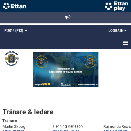
P 2014 (P12)
LOGGA IN
HEM
NYHETER
TRUPPEN
KALENDER
MATCHER
Tränare & ledare
DOKUMENT
Tränare
Henning Karlsson
Martin Skoog
Rajmonda Rexha
KONTAKT