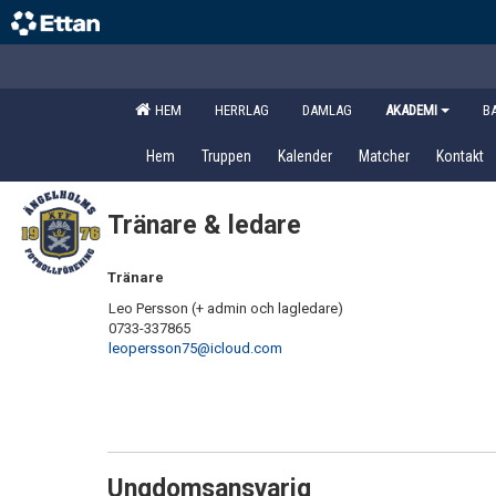
HEM
HERRLAG
DAMLAG
AKADEMI
B
Hem
Truppen
Kalender
Matcher
Kontakt
Tränare & ledare
Tränare
Leo Persson (+ admin och lagledare)
0733-337865
leopersson75@icloud.com
Ungdomsansvarig