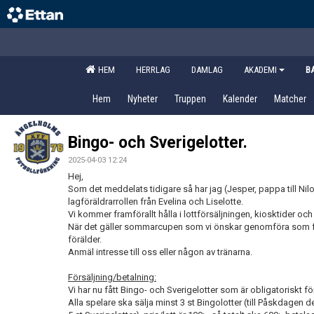
HEM
HERRLAG
DAMLAG
AKADEMI
B
Hem
Nyheter
Truppen
Kalender
Matcher
Bingo- och Sverigelotter.
2025-04-03 12:24
Hej,
Som det meddelats tidigare så har jag (Jesper, pappa till Nil
lagföräldrarrollen från Evelina och Liselotte.
Vi kommer framförallt hålla i lottförsäljningen, kiosktider och 
När det gäller sommarcupen som vi önskar genomföra som för
förälder.
Anmäl intresse till oss eller någon av tränarna.
Försäljning/betalning:
Vi har nu fått Bingo- och Sverigelotter som är obligatoriskt för 
Alla spelare ska sälja minst 3 st Bingolotter (till Påskdagen 