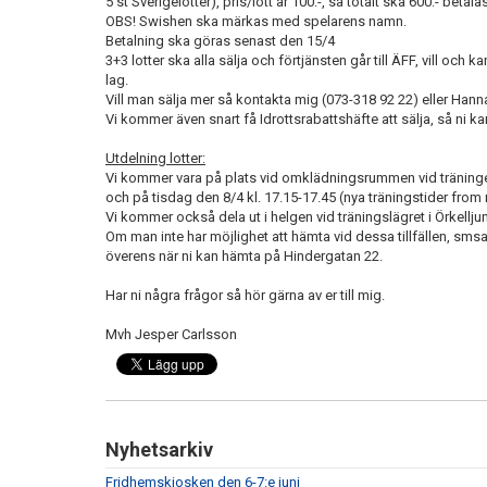
5 st Sverigelotter), pris/lott är 100:-, så totalt ska 600:- betala
OBS! Swishen ska märkas med spelarens namn.
Betalning ska göras senast den 15/4
3+3 lotter ska alla sälja och förtjänsten går till ÄFF, vill och k
lag.
Vill man sälja mer så kontakta mig (073-318 92 22) eller Hann
Vi kommer även snart få Idrottsrabattshäfte att sälja, så ni k
Utdelning lotter:
Vi kommer vara på plats vid omklädningsrummen vid träningen i
och på tisdag den 8/4 kl. 17.15-17.45 (nya träningstider fro
Vi kommer också dela ut i helgen vid träningslägret i Örkellju
Om man inte har möjlighet att hämta vid dessa tillfällen, sm
överens när ni kan hämta på Hindergatan 22.
Har ni några frågor så hör gärna av er till mig.
Mvh Jesper Carlsson
Nyhetsarkiv
Fridhemskiosken den 6-7:e juni