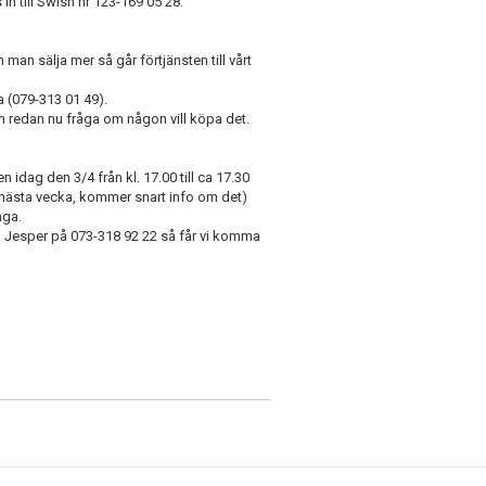
s in till Swish nr 123-169 05 28.
an man sälja mer så går förtjänsten till vårt
a (079-313 01 49).
an redan nu fråga om någon vill köpa det.
dag den 3/4 från kl. 17.00 till ca 17.30
m nästa vecka, kommer snart info om det)
nga.
sa Jesper på 073-318 92 22 så får vi komma