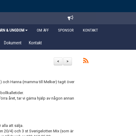
ARN & UNGDOM
OM ÄFF
SPONSOR
KONTAKT
Dokument
Kontakt
<
>
o) och Hanna (mamma till Melker) tagit över
bollkalletider.
ra året, tar vi gärna hjälp av någon annan
alla att sälja.
den 20/4) och 3 st Sverigelotten Mix (som är