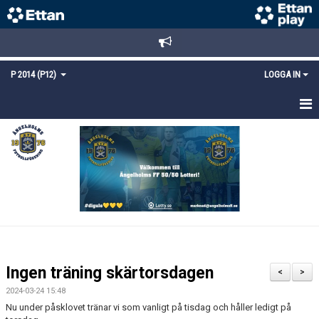
P 2014 (P12)
LOGGA IN
HEM
NYHETER
TRUPPEN
KALENDER
MATCHER
Ingen träning skärtorsdagen
<
>
DOKUMENT
2024-03-24 15:48
Nu under påsklovet tränar vi som vanligt på tisdag och håller ledigt på
KONTAKT