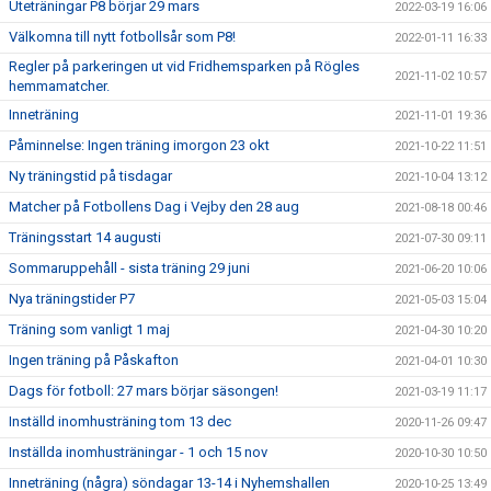
Uteträningar P8 börjar 29 mars
2022-03-19 16:06
Välkomna till nytt fotbollsår som P8!
2022-01-11 16:33
Regler på parkeringen ut vid Fridhemsparken på Rögles
2021-11-02 10:57
hemmamatcher.
Inneträning
2021-11-01 19:36
Påminnelse: Ingen träning imorgon 23 okt
2021-10-22 11:51
Ny träningstid på tisdagar
2021-10-04 13:12
Matcher på Fotbollens Dag i Vejby den 28 aug
2021-08-18 00:46
Träningsstart 14 augusti
2021-07-30 09:11
Sommaruppehåll - sista träning 29 juni
2021-06-20 10:06
Nya träningstider P7
2021-05-03 15:04
Träning som vanligt 1 maj
2021-04-30 10:20
Ingen träning på Påskafton
2021-04-01 10:30
Dags för fotboll: 27 mars börjar säsongen!
2021-03-19 11:17
Inställd inomhusträning tom 13 dec
2020-11-26 09:47
Inställda inomhusträningar - 1 och 15 nov
2020-10-30 10:50
Inneträning (några) söndagar 13-14 i Nyhemshallen
2020-10-25 13:49