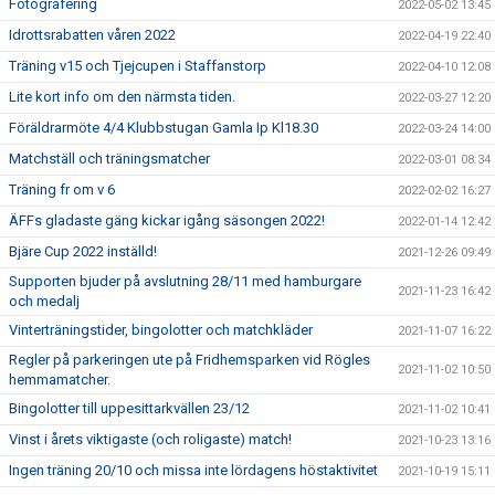
Fotografering
2022-05-02 13:45
Idrottsrabatten våren 2022
2022-04-19 22:40
Träning v15 och Tjejcupen i Staffanstorp
2022-04-10 12:08
Lite kort info om den närmsta tiden.
2022-03-27 12:20
Föräldrarmöte 4/4 Klubbstugan Gamla Ip Kl18.30
2022-03-24 14:00
Matchställ och träningsmatcher
2022-03-01 08:34
Träning fr om v 6
2022-02-02 16:27
ÄFFs gladaste gäng kickar igång säsongen 2022!
2022-01-14 12:42
Bjäre Cup 2022 inställd!
2021-12-26 09:49
Supporten bjuder på avslutning 28/11 med hamburgare
2021-11-23 16:42
och medalj
Vinterträningstider, bingolotter och matchkläder
2021-11-07 16:22
Regler på parkeringen ute på Fridhemsparken vid Rögles
2021-11-02 10:50
hemmamatcher.
Bingolotter till uppesittarkvällen 23/12
2021-11-02 10:41
Vinst i årets viktigaste (och roligaste) match!
2021-10-23 13:16
Ingen träning 20/10 och missa inte lördagens höstaktivitet
2021-10-19 15:11