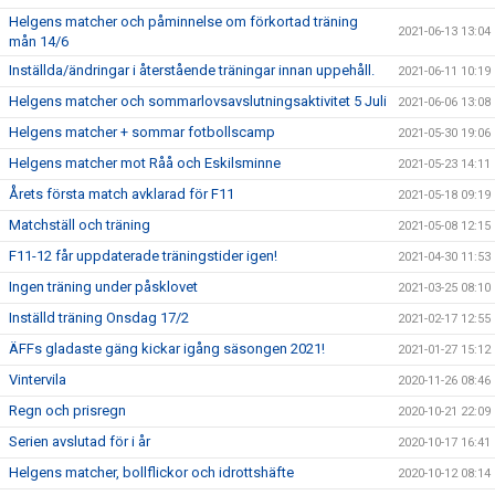
Helgens matcher och påminnelse om förkortad träning
2021-06-13 13:04
mån 14/6
Inställda/ändringar i återstående träningar innan uppehåll.
2021-06-11 10:19
Helgens matcher och sommarlovsavslutningsaktivitet 5 Juli
2021-06-06 13:08
Helgens matcher + sommar fotbollscamp
2021-05-30 19:06
Helgens matcher mot Råå och Eskilsminne
2021-05-23 14:11
Årets första match avklarad för F11
2021-05-18 09:19
Matchställ och träning
2021-05-08 12:15
F11-12 får uppdaterade träningstider igen!
2021-04-30 11:53
Ingen träning under påsklovet
2021-03-25 08:10
Inställd träning Onsdag 17/2
2021-02-17 12:55
ÄFFs gladaste gäng kickar igång säsongen 2021!
2021-01-27 15:12
Vintervila
2020-11-26 08:46
Regn och prisregn
2020-10-21 22:09
Serien avslutad för i år
2020-10-17 16:41
Helgens matcher, bollflickor och idrottshäfte
2020-10-12 08:14