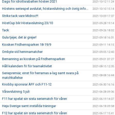
Dags för idrottsrabatten hösten 2021
2021-10-12 11:24
Höstens seriespel avslutat, höstavslutning och övrig info...
2021-10-10 15:14
Strike tack vare Midroc!!!
2021-10-09 17:37
HöstCup blir Höstavslutning 23/10
2021-09-28 19:14
Tack
2021-09-26 18:02
Gula tjejer, det är grejer!
2021-09-18 16:31
Kiosken Fridhemsparken 18-19/9
2021-09-11 14:15
Ombyte vid hemmamatcher
2021-09-05 12:40
Bemanning av kiosken på Fridhemsparken
2021-09-01 07:27
Håll kalendern fri för teamaktivitet
2021-08-15 12:35
Seriepremiär, vinst för herrarnas a-lag samt svara på
2021-08-08 16:44
matchkallelse
Knobby sponsrar ÄFF och F11-12
2021-06-30 16:16
Våravslutning 5 juli
2021-06-28 09:36
F11 har spelat sin sista seriematch för våren
2021-06-19 14:07
Heja Sverige samt inställda träningar
2021-06-18 09:58
F12 har spelat sin sista seriematch för våren
2021-06-17 15:41