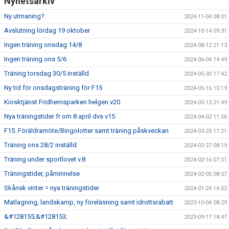
Nyhetsarkiv
Ny utmaning?
2024-11-04 08:01
Avslutning lördag 19 oktober
2024-10-14 09:31
Ingen träning onsdag 14/8
2024-08-12 21:13
Ingen träning ons 5/6
2024-06-04 14:49
Träning torsdag 30/5 inställd
2024-05-30 17:42
Ny tid för onsdagsträning för F15
2024-05-16 10:19
Kiosktjänst Fridhemsparken helgen v20
2024-05-13 21:49
Nya träningstider fr om 8 april dvs v15
2024-04-02 11:56
F15. Föräldramöte/Bingolotter samt träning påskveckan
2024-03-25 11:21
Träning ons 28/2 inställd
2024-02-27 08:19
Träning under sportlovet v.8
2024-02-16 07:51
Träningstider, påminnelse
2024-02-05 08:57
Skånsk vinter = nya träningstider
2024-01-24 16:02
Matlagning, landskamp, ny föreläsning samt idrottsrabatt
2023-10-04 08:29
&#128155;&#128153;
2023-09-17 18:47