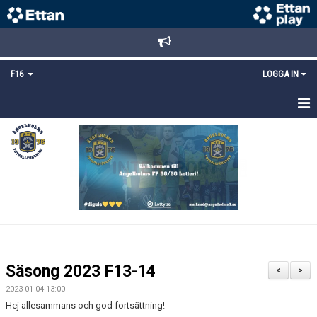
F16
LOGGA IN
HEM
NYHETER
TRUPPEN
KALENDER
MATCHER
Säsong 2023 F13-14
<
>
DOKUMENT
2023-01-04 13:00
Hej allesammans och god fortsättning!
BILDGALLERI