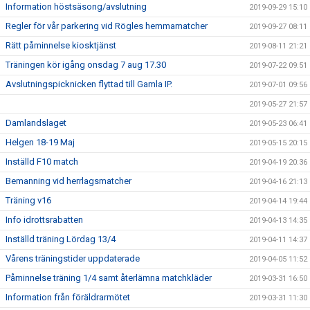
Information höstsäsong/avslutning
2019-09-29 15:10
Regler för vår parkering vid Rögles hemmamatcher
2019-09-27 08:11
Rätt påminnelse kiosktjänst
2019-08-11 21:21
Träningen kör igång onsdag 7 aug 17.30
2019-07-22 09:51
Avslutningspicknicken flyttad till Gamla IP.
2019-07-01 09:56
2019-05-27 21:57
Damlandslaget
2019-05-23 06:41
Helgen 18-19 Maj
2019-05-15 20:15
Inställd F10 match
2019-04-19 20:36
Bemanning vid herrlagsmatcher
2019-04-16 21:13
Träning v16
2019-04-14 19:44
Info idrottsrabatten
2019-04-13 14:35
Inställd träning Lördag 13/4
2019-04-11 14:37
Vårens träningstider uppdaterade
2019-04-05 11:52
Påminnelse träning 1/4 samt återlämna matchkläder
2019-03-31 16:50
Information från föräldrarmötet
2019-03-31 11:30