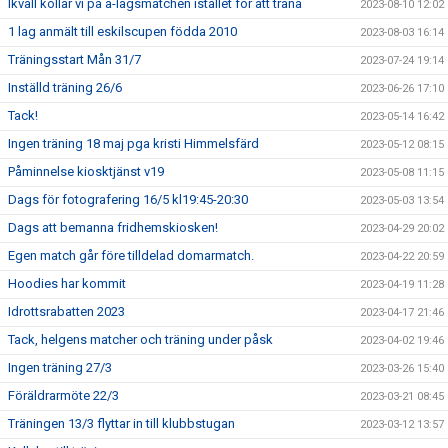
Ikväll kollar vi på a-lagsmatchen istället för att träna
2023-08-10 12:02
1 lag anmält till eskilscupen födda 2010
2023-08-03 16:14
Träningsstart Mån 31/7
2023-07-24 19:14
Inställd träning 26/6
2023-06-26 17:10
Tack!
2023-05-14 16:42
Ingen träning 18 maj pga kristi Himmelsfärd
2023-05-12 08:15
Påminnelse kiosktjänst v19
2023-05-08 11:15
Dags för fotografering 16/5 kl19:45-20:30
2023-05-03 13:54
Dags att bemanna fridhemskiosken!
2023-04-29 20:02
Egen match går före tilldelad domarmatch.
2023-04-22 20:59
Hoodies har kommit
2023-04-19 11:28
Idrottsrabatten 2023
2023-04-17 21:46
Tack, helgens matcher och träning under påsk
2023-04-02 19:46
Ingen träning 27/3
2023-03-26 15:40
Föräldrarmöte 22/3
2023-03-21 08:45
Träningen 13/3 flyttar in till klubbstugan
2023-03-12 13:57