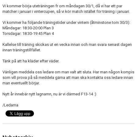
Vi kommer börja uteträningen fr om måndagen 30/1, då vi har ett par
matcher i januari i vintercupen, så vi kör match istället för träning i januari.
KONTAKT
Vi kommer ha följande träningstider under vintern (åtminstone tom 30/3):
PLANSKISS FRIDHEMSPARKEN
Måndagar: 18:30-20:00 Plan 3
Torsdagar: 18:30-19:45 Plan 4
Kallelse till träning skickas ut en vecka innan och man svara senast dagen
innan träningstillfället.
Tänk på att ha kläder efter väder.
Vänligen meddela oss ledare om man valt att sluta. Har man någon kompis
som vill prova på så meddela gärna att man ska kontakta oss ledare innan
man eventuellt börjar.
Nytt år innebär nytt lagnamn, nu är vi därmed F13-14 :)
/Ledarna