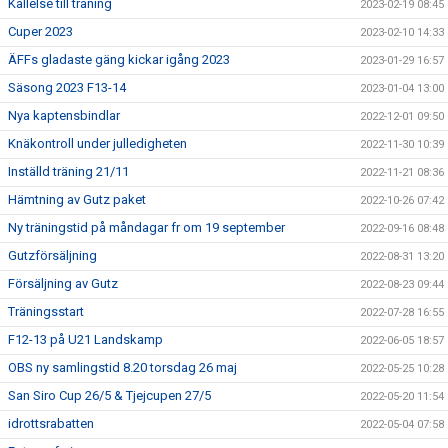
Kallelse till träning
2023-02-19 08:45
Cuper 2023
2023-02-10 14:33
ÄFFs gladaste gäng kickar igång 2023
2023-01-29 16:57
Säsong 2023 F13-14
2023-01-04 13:00
Nya kaptensbindlar
2022-12-01 09:50
Knäkontroll under julledigheten
2022-11-30 10:39
Inställd träning 21/11
2022-11-21 08:36
Hämtning av Gutz paket
2022-10-26 07:42
Ny träningstid på måndagar fr om 19 september
2022-09-16 08:48
Gutzförsäljning
2022-08-31 13:20
Försäljning av Gutz
2022-08-23 09:44
Träningsstart
2022-07-28 16:55
F12-13 på U21 Landskamp
2022-06-05 18:57
OBS ny samlingstid 8.20 torsdag 26 maj
2022-05-25 10:28
San Siro Cup 26/5 & Tjejcupen 27/5
2022-05-20 11:54
idrottsrabatten
2022-05-04 07:58