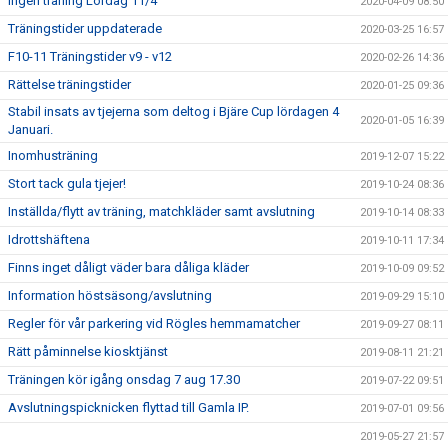
Ingen träning Lördag 11/4
2020-04-09 08:50
Träningstider uppdaterade
2020-03-25 16:57
F10-11 Träningstider v9 - v12
2020-02-26 14:36
Rättelse träningstider
2020-01-25 09:36
Stabil insats av tjejerna som deltog i Bjäre Cup lördagen 4
2020-01-05 16:39
Januari.
Inomhusträning
2019-12-07 15:22
Stort tack gula tjejer!
2019-10-24 08:36
Inställda/flytt av träning, matchkläder samt avslutning
2019-10-14 08:33
Idrottshäftena
2019-10-11 17:34
Finns inget dåligt väder bara dåliga kläder
2019-10-09 09:52
Information höstsäsong/avslutning
2019-09-29 15:10
Regler för vår parkering vid Rögles hemmamatcher
2019-09-27 08:11
Rätt påminnelse kiosktjänst
2019-08-11 21:21
Träningen kör igång onsdag 7 aug 17.30
2019-07-22 09:51
Avslutningspicknicken flyttad till Gamla IP.
2019-07-01 09:56
2019-05-27 21:57