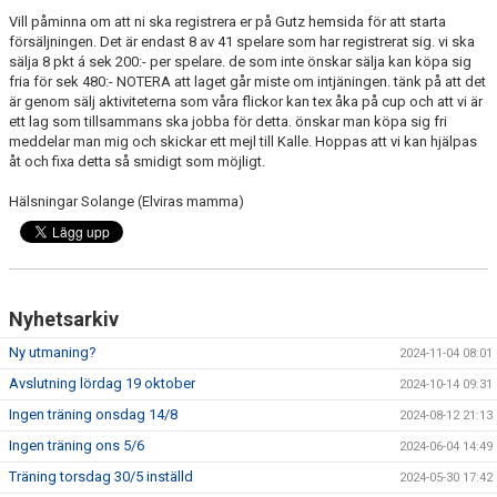
Vill påminna om att ni ska registrera er på Gutz hemsida för att starta
försäljningen. Det är endast 8 av 41 spelare som har registrerat sig. vi ska
KONTAKT
sälja 8 pkt á sek 200:- per spelare. de som inte önskar sälja kan köpa sig
fria för sek 480:- NOTERA att laget går miste om intjäningen. tänk på att det
PLANSKISS FRIDHEMSPARKEN
är genom sälj aktiviteterna som våra flickor kan tex åka på cup och att vi är
ett lag som tillsammans ska jobba för detta. önskar man köpa sig fri
meddelar man mig och skickar ett mejl till Kalle. Hoppas att vi kan hjälpas
åt och fixa detta så smidigt som möjligt.
Hälsningar Solange (Elviras mamma)
Nyhetsarkiv
Ny utmaning?
2024-11-04 08:01
Avslutning lördag 19 oktober
2024-10-14 09:31
Ingen träning onsdag 14/8
2024-08-12 21:13
Ingen träning ons 5/6
2024-06-04 14:49
Träning torsdag 30/5 inställd
2024-05-30 17:42