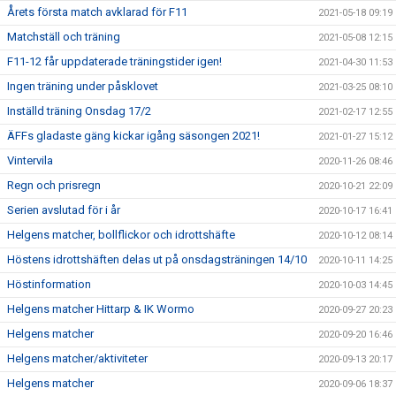
Årets första match avklarad för F11
2021-05-18 09:19
Matchställ och träning
2021-05-08 12:15
F11-12 får uppdaterade träningstider igen!
2021-04-30 11:53
Ingen träning under påsklovet
2021-03-25 08:10
Inställd träning Onsdag 17/2
2021-02-17 12:55
ÄFFs gladaste gäng kickar igång säsongen 2021!
2021-01-27 15:12
Vintervila
2020-11-26 08:46
Regn och prisregn
2020-10-21 22:09
Serien avslutad för i år
2020-10-17 16:41
Helgens matcher, bollflickor och idrottshäfte
2020-10-12 08:14
Höstens idrottshäften delas ut på onsdagsträningen 14/10
2020-10-11 14:25
Höstinformation
2020-10-03 14:45
Helgens matcher Hittarp & IK Wormo
2020-09-27 20:23
Helgens matcher
2020-09-20 16:46
Helgens matcher/aktiviteter
2020-09-13 20:17
Helgens matcher
2020-09-06 18:37