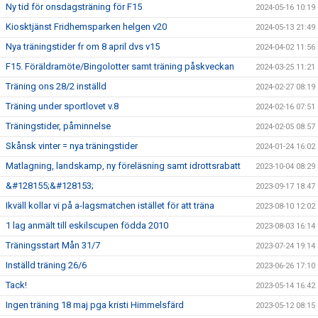
Ny tid för onsdagsträning för F15
2024-05-16 10:19
Kiosktjänst Fridhemsparken helgen v20
2024-05-13 21:49
Nya träningstider fr om 8 april dvs v15
2024-04-02 11:56
F15. Föräldramöte/Bingolotter samt träning påskveckan
2024-03-25 11:21
Träning ons 28/2 inställd
2024-02-27 08:19
Träning under sportlovet v.8
2024-02-16 07:51
Träningstider, påminnelse
2024-02-05 08:57
Skånsk vinter = nya träningstider
2024-01-24 16:02
Matlagning, landskamp, ny föreläsning samt idrottsrabatt
2023-10-04 08:29
&#128155;&#128153;
2023-09-17 18:47
Ikväll kollar vi på a-lagsmatchen istället för att träna
2023-08-10 12:02
1 lag anmält till eskilscupen födda 2010
2023-08-03 16:14
Träningsstart Mån 31/7
2023-07-24 19:14
Inställd träning 26/6
2023-06-26 17:10
Tack!
2023-05-14 16:42
Ingen träning 18 maj pga kristi Himmelsfärd
2023-05-12 08:15