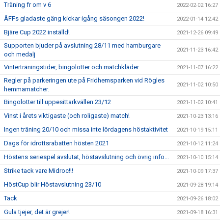
Träning fr om v 6
2022-02-02 16:27
ÄFFs gladaste gäng kickar igång säsongen 2022!
2022-01-14 12:42
Bjäre Cup 2022 inställd!
2021-12-26 09:49
Supporten bjuder på avslutning 28/11 med hamburgare
2021-11-23 16:42
och medalj
Vinterträningstider, bingolotter och matchkläder
2021-11-07 16:22
Regler på parkeringen ute på Fridhemsparken vid Rögles
2021-11-02 10:50
hemmamatcher.
Bingolotter till uppesittarkvällen 23/12
2021-11-02 10:41
Vinst i årets viktigaste (och roligaste) match!
2021-10-23 13:16
Ingen träning 20/10 och missa inte lördagens höstaktivitet
2021-10-19 15:11
Dags för idrottsrabatten hösten 2021
2021-10-12 11:24
Höstens seriespel avslutat, höstavslutning och övrig info...
2021-10-10 15:14
Strike tack vare Midroc!!!
2021-10-09 17:37
HöstCup blir Höstavslutning 23/10
2021-09-28 19:14
Tack
2021-09-26 18:02
Gula tjejer, det är grejer!
2021-09-18 16:31