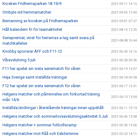
Kiosken Fridhemsparken 18-19/9
2021-09-11 14:15
Ombyte vid hemmamatcher
2021-09-05 12:40
Bemanning av kiosken på Fridhemsparken
2021-09-01 07:27
Håll kalendern fri för teamaktivitet
2021-08-15 12:35
Seriepremiär, vinst för herrarnas a-lag samt svara på
2021-08-08 16:44
matchkallelse
Knobby sponsrar ÄFF och F11-12
2021-06-30 16:16
Våravslutning 5 juli
2021-06-28 09:36
F11 har spelat sin sista seriematch för våren
2021-06-19 14:07
Heja Sverige samt inställda träningar
2021-06-18 09:58
F12 har spelat sin sista seriematch för våren
2021-06-17 15:41
Helgens matcher och påminnelse om förkortad träning
2021-06-13 13:04
mån 14/6
Inställda/ändringar i återstående träningar innan uppehåll.
2021-06-11 10:19
Helgens matcher och sommarlovsavslutningsaktivitet 5 Juli
2021-06-06 13:08
Helgens matcher + sommar fotbollscamp
2021-05-30 19:06
Helgens matcher mot Råå och Eskilsminne
2021-05-23 14:11