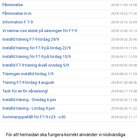
Påminnelse
2018-11-09 14:58
Påminnelse m.m.
2018-10-22 17:20
Information F 7-9
2018-10-15 16:09
Vi närmar oss slutet på säsongen för F7-9
2018-10-06 16:14
Inställd träning F7-9 lördag 29/9
2018-09-26 20:46
Inställd träning för F7-9 på lördag 22/9
2018-09-19 11:05
Inställd träning för F7-9 på lördag 15/9
2018-09-11 12:09
Inställd F7-9 träning ikväll onsdag 5/9
2018-09-05 09:48
Träningen inställd lördag 1/9
2018-08-25 11:59
Träning F7-9 lördag 4 augusti
2018-07-30 08:36
Tack för en fin vårsäsong!
2018-06-17 14:38
Inställd träning - Onsdag 6 juni
2018-06-02 11:28
Inställd träning - Lördag 9 juni
2018-06-02 11:22
Sommaruppehåll för F7-9 v.25 - v.30
2018-06-02 11:17
Nya träningstider från vecka 17 för F7-9
2018-04-19 20:39
Seriepremiären för F9 avklarad
För att hemsidan ska fungera korrekt använder vi nödvändiga
2018-04-16 08:01