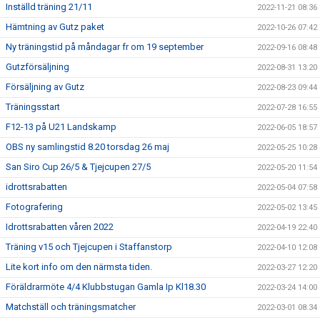
Inställd träning 21/11
2022-11-21 08:36
Hämtning av Gutz paket
2022-10-26 07:42
Ny träningstid på måndagar fr om 19 september
2022-09-16 08:48
Gutzförsäljning
2022-08-31 13:20
Försäljning av Gutz
2022-08-23 09:44
Träningsstart
2022-07-28 16:55
F12-13 på U21 Landskamp
2022-06-05 18:57
OBS ny samlingstid 8.20 torsdag 26 maj
2022-05-25 10:28
San Siro Cup 26/5 & Tjejcupen 27/5
2022-05-20 11:54
idrottsrabatten
2022-05-04 07:58
Fotografering
2022-05-02 13:45
Idrottsrabatten våren 2022
2022-04-19 22:40
Träning v15 och Tjejcupen i Staffanstorp
2022-04-10 12:08
Lite kort info om den närmsta tiden.
2022-03-27 12:20
Föräldrarmöte 4/4 Klubbstugan Gamla Ip Kl18.30
2022-03-24 14:00
Matchställ och träningsmatcher
2022-03-01 08:34