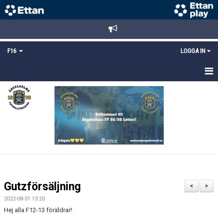
F16
LOGGA IN
HEM
NYHETER
TRUPPEN
KALENDER
MATCHER
Gutzförsäljning
<
>
DOKUMENT
2022-08-31 13:20
Hej alla F12-13 föräldrar!
BILDGALLERI