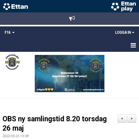
F16
LOGGA IN
HEM
NYHETER
TRUPPEN
KALENDER
MATCHER
OBS ny samlingstid 8.20 torsdag
<
>
DOKUMENT
26 maj
2022-05-25 10:28
BILDGALLERI