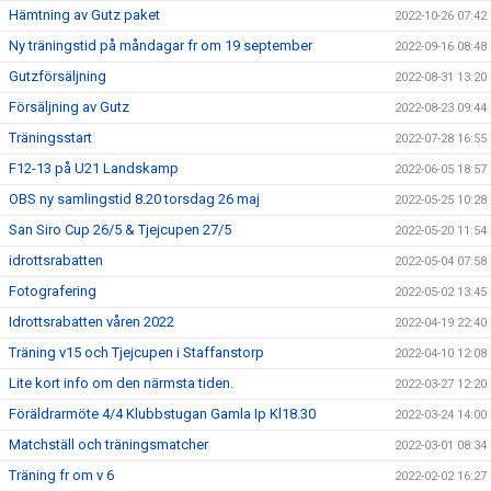
Hämtning av Gutz paket
2022-10-26 07:42
Ny träningstid på måndagar fr om 19 september
2022-09-16 08:48
Gutzförsäljning
2022-08-31 13:20
Försäljning av Gutz
2022-08-23 09:44
Träningsstart
2022-07-28 16:55
F12-13 på U21 Landskamp
2022-06-05 18:57
OBS ny samlingstid 8.20 torsdag 26 maj
2022-05-25 10:28
San Siro Cup 26/5 & Tjejcupen 27/5
2022-05-20 11:54
idrottsrabatten
2022-05-04 07:58
Fotografering
2022-05-02 13:45
Idrottsrabatten våren 2022
2022-04-19 22:40
Träning v15 och Tjejcupen i Staffanstorp
2022-04-10 12:08
Lite kort info om den närmsta tiden.
2022-03-27 12:20
Föräldrarmöte 4/4 Klubbstugan Gamla Ip Kl18.30
2022-03-24 14:00
Matchställ och träningsmatcher
2022-03-01 08:34
Träning fr om v 6
2022-02-02 16:27