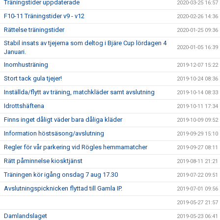
Träningstider uppdaterade
2020-03-25 16:57
F10-11 Träningstider v9 - v12
2020-02-26 14:36
Rättelse träningstider
2020-01-25 09:36
Stabil insats av tjejerna som deltog i Bjäre Cup lördagen 4
2020-01-05 16:39
Januari.
Inomhusträning
2019-12-07 15:22
Stort tack gula tjejer!
2019-10-24 08:36
Inställda/flytt av träning, matchkläder samt avslutning
2019-10-14 08:33
Idrottshäftena
2019-10-11 17:34
Finns inget dåligt väder bara dåliga kläder
2019-10-09 09:52
Information höstsäsong/avslutning
2019-09-29 15:10
Regler för vår parkering vid Rögles hemmamatcher
2019-09-27 08:11
Rätt påminnelse kiosktjänst
2019-08-11 21:21
Träningen kör igång onsdag 7 aug 17.30
2019-07-22 09:51
Avslutningspicknicken flyttad till Gamla IP.
2019-07-01 09:56
2019-05-27 21:57
Damlandslaget
2019-05-23 06:41