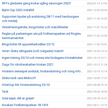
ÄFFs gladaste gäng kickar igång säsongen 2022!
2022-01-14 12:42
Bjäre Cup 2022 inställd!
2021-12-26 09:49
Supporten bjuder på avslutning 28/11 med hamburgare
2021-11-23 16:42
och medalj
Vinterträningstider, bingolotter och matchkläder
2021-11-07 16:22
Regler på parkeringen ute på Fridhemsparken vid Rögles
2021-11-02 10:50
hemmamatcher.
Bingolotter till uppesittarkvällen 23/12
2021-11-02 10:41
Vinst i årets viktigaste (och roligaste) match!
2021-10-23 13:16
Ingen träning 20/10 och missa inte lördagens höstaktivitet
2021-10-19 15:11
Dags för idrottsrabatten hösten 2021
2021-10-12 11:24
Höstens seriespel avslutat, höstavslutning och övrig info...
2021-10-10 15:14
Strike tack vare Midroc!!!
2021-10-09 17:37
HöstCup blir Höstavslutning 23/10
2021-09-28 19:14
Tack
2021-09-26 18:02
Gula tjejer, det är grejer!
2021-09-18 16:31
Kiosken Fridhemsparken 18-19/9
2021-09-11 14:15