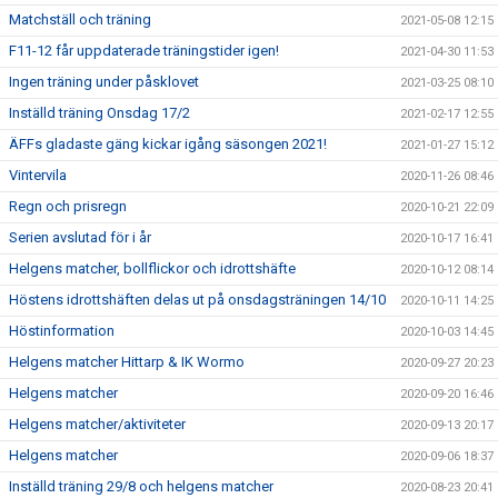
Matchställ och träning
2021-05-08 12:15
F11-12 får uppdaterade träningstider igen!
2021-04-30 11:53
Ingen träning under påsklovet
2021-03-25 08:10
Inställd träning Onsdag 17/2
2021-02-17 12:55
ÄFFs gladaste gäng kickar igång säsongen 2021!
2021-01-27 15:12
Vintervila
2020-11-26 08:46
Regn och prisregn
2020-10-21 22:09
Serien avslutad för i år
2020-10-17 16:41
Helgens matcher, bollflickor och idrottshäfte
2020-10-12 08:14
Höstens idrottshäften delas ut på onsdagsträningen 14/10
2020-10-11 14:25
Höstinformation
2020-10-03 14:45
Helgens matcher Hittarp & IK Wormo
2020-09-27 20:23
Helgens matcher
2020-09-20 16:46
Helgens matcher/aktiviteter
2020-09-13 20:17
Helgens matcher
2020-09-06 18:37
Inställd träning 29/8 och helgens matcher
2020-08-23 20:41