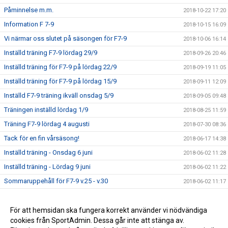
Påminnelse m.m.
2018-10-22 17:20
Information F 7-9
2018-10-15 16:09
Vi närmar oss slutet på säsongen för F7-9
2018-10-06 16:14
Inställd träning F7-9 lördag 29/9
2018-09-26 20:46
Inställd träning för F7-9 på lördag 22/9
2018-09-19 11:05
Inställd träning för F7-9 på lördag 15/9
2018-09-11 12:09
Inställd F7-9 träning ikväll onsdag 5/9
2018-09-05 09:48
Träningen inställd lördag 1/9
2018-08-25 11:59
Träning F7-9 lördag 4 augusti
2018-07-30 08:36
Tack för en fin vårsäsong!
2018-06-17 14:38
Inställd träning - Onsdag 6 juni
2018-06-02 11:28
Inställd träning - Lördag 9 juni
2018-06-02 11:22
Sommaruppehåll för F7-9 v.25 - v.30
2018-06-02 11:17
Nya träningstider från vecka 17 för F7-9
2018-04-19 20:39
Seriepremiären för F9 avklarad
För att hemsidan ska fungera korrekt använder vi nödvändiga
2018-04-16 08:01
cookies från SportAdmin. Dessa går inte att stänga av.
Kalendern uppdaterad med träningstider
2018-04-05 21:23