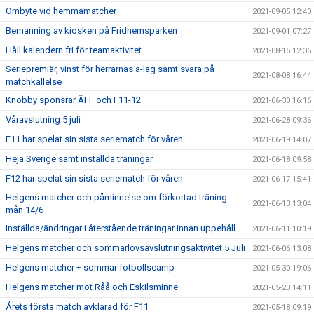
Ombyte vid hemmamatcher
2021-09-05 12:40
Bemanning av kiosken på Fridhemsparken
2021-09-01 07:27
Håll kalendern fri för teamaktivitet
2021-08-15 12:35
Seriepremiär, vinst för herrarnas a-lag samt svara på
2021-08-08 16:44
matchkallelse
Knobby sponsrar ÄFF och F11-12
2021-06-30 16:16
Våravslutning 5 juli
2021-06-28 09:36
F11 har spelat sin sista seriematch för våren
2021-06-19 14:07
Heja Sverige samt inställda träningar
2021-06-18 09:58
F12 har spelat sin sista seriematch för våren
2021-06-17 15:41
Helgens matcher och påminnelse om förkortad träning
2021-06-13 13:04
mån 14/6
Inställda/ändringar i återstående träningar innan uppehåll.
2021-06-11 10:19
Helgens matcher och sommarlovsavslutningsaktivitet 5 Juli
2021-06-06 13:08
Helgens matcher + sommar fotbollscamp
2021-05-30 19:06
Helgens matcher mot Råå och Eskilsminne
2021-05-23 14:11
Årets första match avklarad för F11
2021-05-18 09:19