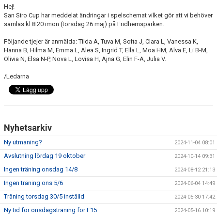
Hej!
San Siro Cup har meddelat ändringar i spelschemat vilket gör att vi behöver
KONTAKT
samlas kl 8.20 imon (torsdag 26 maj) på Fridhemsparken.
PLANSKISS FRIDHEMSPARKEN
Följande tjejer är anmälda: Tilda A, Tuva M, Sofia J, Clara L, Vanessa K,
Hanna B, Hilma M, Emma L, Alea S, Ingrid T, Ella L, Moa HM, Alva E, Li B-M,
Olivia N, Elsa N-P, Nova L, Lovisa H, Ajna G, Elin F-A, Julia V.
/Ledarna
Nyhetsarkiv
Ny utmaning?
2024-11-04 08:01
Avslutning lördag 19 oktober
2024-10-14 09:31
Ingen träning onsdag 14/8
2024-08-12 21:13
Ingen träning ons 5/6
2024-06-04 14:49
Träning torsdag 30/5 inställd
2024-05-30 17:42
Ny tid för onsdagsträning för F15
2024-05-16 10:19