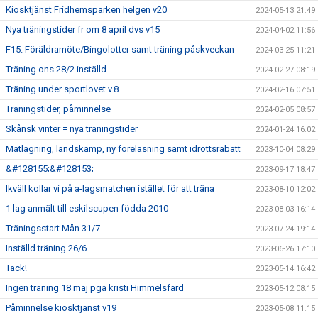
Kiosktjänst Fridhemsparken helgen v20
2024-05-13 21:49
Nya träningstider fr om 8 april dvs v15
2024-04-02 11:56
F15. Föräldramöte/Bingolotter samt träning påskveckan
2024-03-25 11:21
Träning ons 28/2 inställd
2024-02-27 08:19
Träning under sportlovet v.8
2024-02-16 07:51
Träningstider, påminnelse
2024-02-05 08:57
Skånsk vinter = nya träningstider
2024-01-24 16:02
Matlagning, landskamp, ny föreläsning samt idrottsrabatt
2023-10-04 08:29
&#128155;&#128153;
2023-09-17 18:47
Ikväll kollar vi på a-lagsmatchen istället för att träna
2023-08-10 12:02
1 lag anmält till eskilscupen födda 2010
2023-08-03 16:14
Träningsstart Mån 31/7
2023-07-24 19:14
Inställd träning 26/6
2023-06-26 17:10
Tack!
2023-05-14 16:42
Ingen träning 18 maj pga kristi Himmelsfärd
2023-05-12 08:15
Påminnelse kiosktjänst v19
2023-05-08 11:15