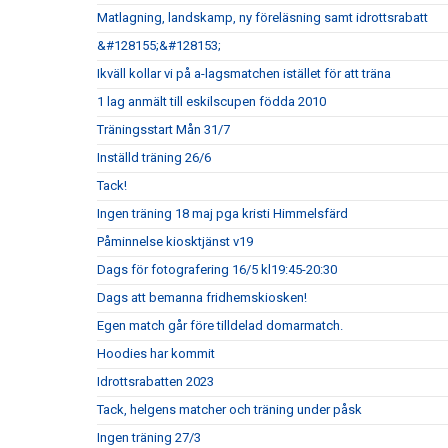
Matlagning, landskamp, ny föreläsning samt idrottsrabatt
&#128155;&#128153;
Ikväll kollar vi på a-lagsmatchen istället för att träna
1 lag anmält till eskilscupen födda 2010
Träningsstart Mån 31/7
Inställd träning 26/6
Tack!
Ingen träning 18 maj pga kristi Himmelsfärd
Påminnelse kiosktjänst v19
Dags för fotografering 16/5 kl19:45-20:30
Dags att bemanna fridhemskiosken!
Egen match går före tilldelad domarmatch.
Hoodies har kommit
Idrottsrabatten 2023
Tack, helgens matcher och träning under påsk
Ingen träning 27/3