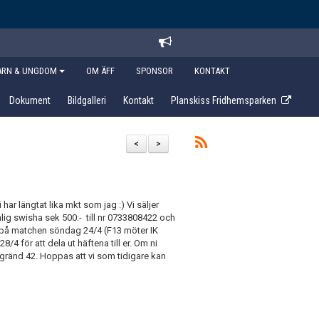
ARN & UNGDOM
OM ÄFF
SPONSOR
KONTAKT
Dokument
Bildgalleri
Kontakt
Planskiss Fridhemsparken
<
>
har längtat lika mkt som jag :) Vi säljer
änlig swisha sek 500:- till nr 0733808422 och
på matchen söndag 24/4 (F13 möter IK
4 för att dela ut häftena till er. Om ni
gränd 42. Hoppas att vi som tidigare kan