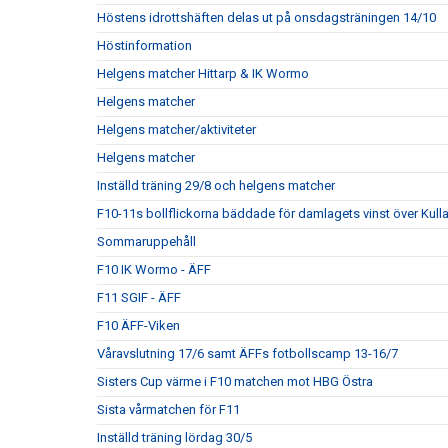
Höstens idrottshäften delas ut på onsdagsträningen 14/10
Höstinformation
Helgens matcher Hittarp & IK Wormo
Helgens matcher
Helgens matcher/aktiviteter
Helgens matcher
Inställd träning 29/8 och helgens matcher
F10-11s bollflickorna bäddade för damlagets vinst över Kul
Sommaruppehåll
F10 IK Wormo - ÄFF
F11 SGIF - ÄFF
F10 ÄFF-Viken
Våravslutning 17/6 samt ÄFFs fotbollscamp 13-16/7
Sisters Cup värme i F10 matchen mot HBG Östra
Sista vårmatchen för F11
Inställd träning lördag 30/5