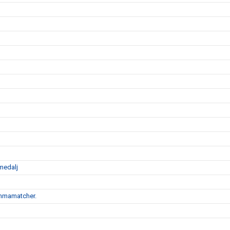
medalj
emmamatcher.