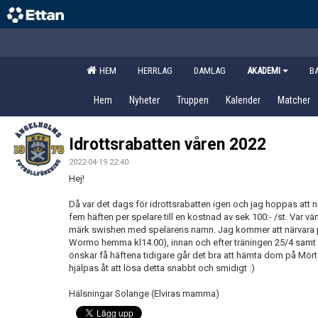
HEM
HERRLAG
DAMLAG
AKADEMI
B
Hem
Nyheter
Truppen
Kalender
Matcher
Idrottsrabatten våren 2022
2022-04-19 22:40
Hej!
Då var det dags för idrottsrabatten igen och jag hoppas att ni 
fem häften per spelare till en kostnad av sek 100:- /st. Var v
märk swishen med spelarens namn. Jag kommer att närvara 
Wormo hemma kl14.00), innan och efter träningen 25/4 samt 28/
önskar få häftena tidigare går det bra att hämta dom på Mört
hjälpas åt att lösa detta snabbt och smidigt :)
Hälsningar Solange (Elviras mamma)