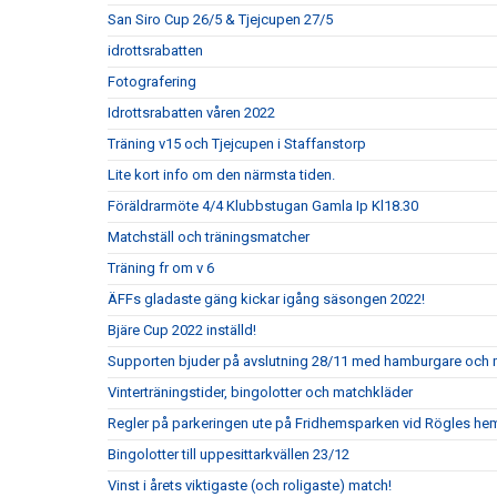
San Siro Cup 26/5 & Tjejcupen 27/5
idrottsrabatten
Fotografering
Idrottsrabatten våren 2022
Träning v15 och Tjejcupen i Staffanstorp
Lite kort info om den närmsta tiden.
Föräldrarmöte 4/4 Klubbstugan Gamla Ip Kl18.30
Matchställ och träningsmatcher
Träning fr om v 6
ÄFFs gladaste gäng kickar igång säsongen 2022!
Bjäre Cup 2022 inställd!
Supporten bjuder på avslutning 28/11 med hamburgare och 
Vinterträningstider, bingolotter och matchkläder
Regler på parkeringen ute på Fridhemsparken vid Rögles h
Bingolotter till uppesittarkvällen 23/12
Vinst i årets viktigaste (och roligaste) match!