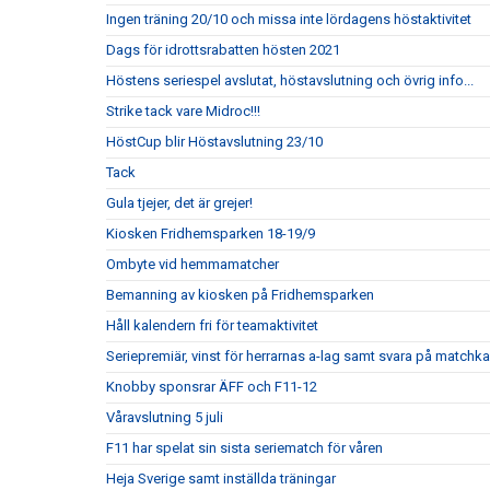
Ingen träning 20/10 och missa inte lördagens höstaktivitet
Dags för idrottsrabatten hösten 2021
Höstens seriespel avslutat, höstavslutning och övrig info...
Strike tack vare Midroc!!!
HöstCup blir Höstavslutning 23/10
Tack
Gula tjejer, det är grejer!
Kiosken Fridhemsparken 18-19/9
Ombyte vid hemmamatcher
Bemanning av kiosken på Fridhemsparken
Håll kalendern fri för teamaktivitet
Seriepremiär, vinst för herrarnas a-lag samt svara på matchka
Knobby sponsrar ÄFF och F11-12
Våravslutning 5 juli
F11 har spelat sin sista seriematch för våren
Heja Sverige samt inställda träningar