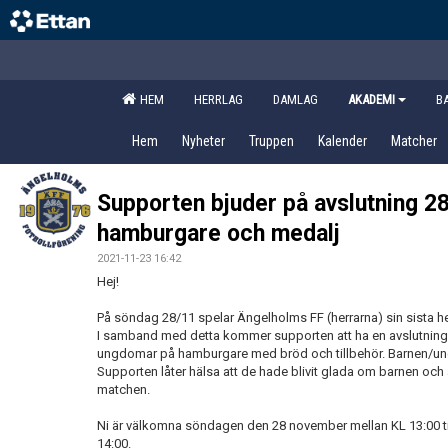
HEM
HERRLAG
DAMLAG
AKADEMI
B
Hem
Nyheter
Truppen
Kalender
Matcher
Supporten bjuder på avslutning 
hamburgare och medalj
2021-11-23 16:42
Hej!
På söndag 28/11 spelar Ängelholms FF (herrarna) sin sista 
I samband med detta kommer supporten att ha en avslutning
ungdomar på hamburgare med bröd och tillbehör. Barnen/u
Supporten låter hälsa att de hade blivit glada om barnen och 
matchen.
Ni är välkomna söndagen den 28 november mellan KL 13:00 til
14:00.