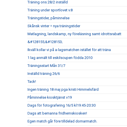
Träning ons 28/2 inställd
Träning under sportlovet v.8
Träningstider, påminnelse
Skånsk vinter = nya träningstider
Matlagning, landskamp, ny föreläsning samt idrottsrabatt
&#128155;&#128153;
Ikväll kollar vi på a-lagsmatchen istället för att träna
1 lag anmält till eskilscupen födda 2010
Träningsstart Mån 31/7
Inställd träning 26/6
Tack!
Ingen träning 18 maj pga kristi Himmelsfärd
Påminnelse kiosktjänst v19
Dags för fotografering 16/5 kl19:45-20:30
Dags att bemanna fridhemskiosken!
Egen match går före tilldelad domarmatch.