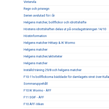
Vintervila
Regn och prisregn
Serien avslutad för i år
Helgens matcher, bollflickor och idrottshäfte
Höstens idrottshäften delas ut på onsdagsträningen 14/10
Höstinformation
Helgens matcher Hittarp & IK Wormo
Helgens matcher
Helgens matcher/aktiviteter
Helgens matcher
Inställd träning 29/8 och helgens matcher
F10-11s bollflickorna bäddade för damlagets vinst över Kul
Sommaruppehåll
F10 IK Wormo - ÄFF
F11 SGIF - ÄFF
F10 ÄFF-Viken