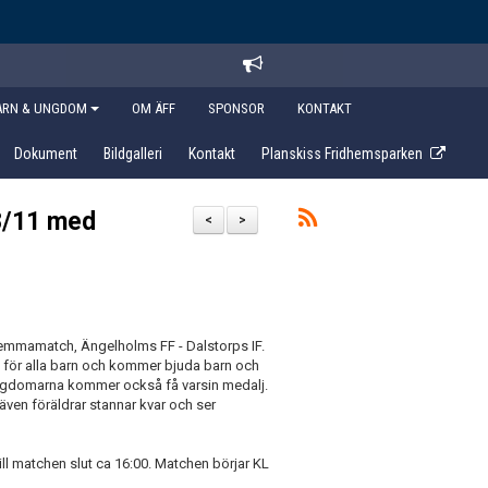
ARN & UNGDOM
OM ÄFF
SPONSOR
KONTAKT
Dokument
Bildgalleri
Kontakt
Planskiss Fridhemsparken
28/11 med
<
>
hemmamatch, Ängelholms FF - Dalstorps IF.
 för alla barn och kommer bjuda barn och
ngdomarna kommer också få varsin medalj.
även föräldrar stannar kvar och ser
l matchen slut ca 16:00. Matchen börjar KL