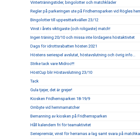
Vinterträningstider, bingolotter och matchkläder
Regler på parkeringen ute på Fridhemsparken vid Rögles h
Bingolotter till uppesittarkvällen 23/12
Vinst i årets viktigaste (och roligaste) match!
Ingen träning 20/10 och missa inte lördagens höstaktivitet
Dags för idrottsrabatten hösten 2021
Höstens seriespel avslutat, höstavslutning och övrig info...
Strike tack vare Midroc!!!
HöstCup blir Höstavslutning 23/10
Tack
Gula tjejer, det är grejer!
Kiosken Fridhemsparken 18-19/9
Ombyte vid hemmamatcher
Bemanning av kiosken på Fridhemsparken
Håll kalendern fri för teamaktivitet
Seriepremiär, vinst för herrarnas a-lag samt svara på matchka