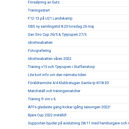
Försäljning av Gutz
Träningsstart
F12-13 på U21 Landskamp
OBS ny samlingstid 8.20 torsdag 26 maj
San Siro Cup 26/5 & Tjejcupen 27/5
idrottsrabatten
Fotografering
Idrottsrabatten våren 2022
Träning v15 och Tjejcupen i Staffanstorp
Lite kort info om den närmsta tiden.
Föräldrarmöte 4/4 Klubbstugan Gamla Ip Kl18.30
Matchställ och träningsmatcher
Träning fr om v 6
ÄFFs gladaste gäng kickar igång säsongen 2022!
Bjäre Cup 2022 inställd!
Supporten bjuder på avslutning 28/11 med hamburgare och 