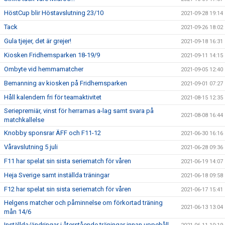
HöstCup blir Höstavslutning 23/10
2021-09-28 19:14
Tack
2021-09-26 18:02
Gula tjejer, det är grejer!
2021-09-18 16:31
Kiosken Fridhemsparken 18-19/9
2021-09-11 14:15
Ombyte vid hemmamatcher
2021-09-05 12:40
Bemanning av kiosken på Fridhemsparken
2021-09-01 07:27
Håll kalendern fri för teamaktivitet
2021-08-15 12:35
Seriepremiär, vinst för herrarnas a-lag samt svara på
2021-08-08 16:44
matchkallelse
Knobby sponsrar ÄFF och F11-12
2021-06-30 16:16
Våravslutning 5 juli
2021-06-28 09:36
F11 har spelat sin sista seriematch för våren
2021-06-19 14:07
Heja Sverige samt inställda träningar
2021-06-18 09:58
F12 har spelat sin sista seriematch för våren
2021-06-17 15:41
Helgens matcher och påminnelse om förkortad träning
2021-06-13 13:04
mån 14/6
Inställda/ändringar i återstående träningar innan uppehåll.