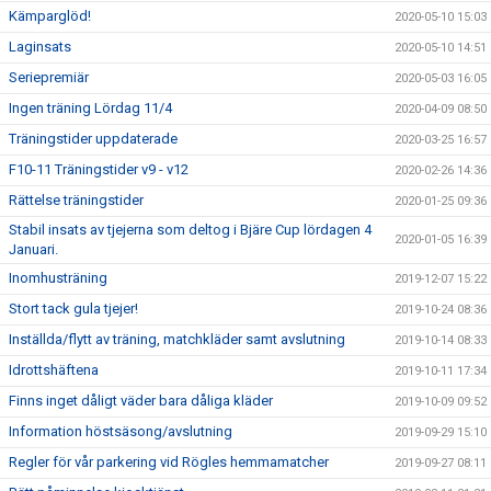
Kämparglöd!
2020-05-10 15:03
Laginsats
2020-05-10 14:51
Seriepremiär
2020-05-03 16:05
Ingen träning Lördag 11/4
2020-04-09 08:50
Träningstider uppdaterade
2020-03-25 16:57
F10-11 Träningstider v9 - v12
2020-02-26 14:36
Rättelse träningstider
2020-01-25 09:36
Stabil insats av tjejerna som deltog i Bjäre Cup lördagen 4
2020-01-05 16:39
Januari.
Inomhusträning
2019-12-07 15:22
Stort tack gula tjejer!
2019-10-24 08:36
Inställda/flytt av träning, matchkläder samt avslutning
2019-10-14 08:33
Idrottshäftena
2019-10-11 17:34
Finns inget dåligt väder bara dåliga kläder
2019-10-09 09:52
Information höstsäsong/avslutning
2019-09-29 15:10
Regler för vår parkering vid Rögles hemmamatcher
2019-09-27 08:11