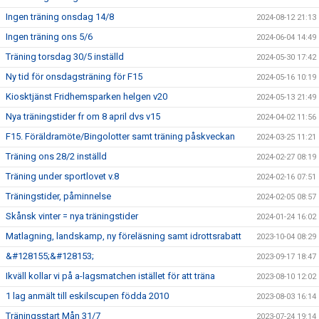
Ingen träning onsdag 14/8
2024-08-12 21:13
Ingen träning ons 5/6
2024-06-04 14:49
Träning torsdag 30/5 inställd
2024-05-30 17:42
Ny tid för onsdagsträning för F15
2024-05-16 10:19
Kiosktjänst Fridhemsparken helgen v20
2024-05-13 21:49
Nya träningstider fr om 8 april dvs v15
2024-04-02 11:56
F15. Föräldramöte/Bingolotter samt träning påskveckan
2024-03-25 11:21
Träning ons 28/2 inställd
2024-02-27 08:19
Träning under sportlovet v.8
2024-02-16 07:51
Träningstider, påminnelse
2024-02-05 08:57
Skånsk vinter = nya träningstider
2024-01-24 16:02
Matlagning, landskamp, ny föreläsning samt idrottsrabatt
2023-10-04 08:29
&#128155;&#128153;
2023-09-17 18:47
Ikväll kollar vi på a-lagsmatchen istället för att träna
2023-08-10 12:02
1 lag anmält till eskilscupen födda 2010
2023-08-03 16:14
Träningsstart Mån 31/7
2023-07-24 19:14