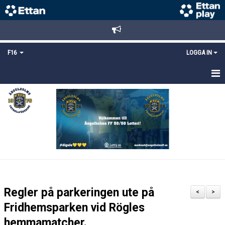
F16
LOGGA IN
HEM
NYHETER
TRUPPEN
KALENDER
MATCHER
Regler på parkeringen ute på
<
>
DOKUMENT
Fridhemsparken vid Rögles
hemmamatcher.
BILDGALLERI