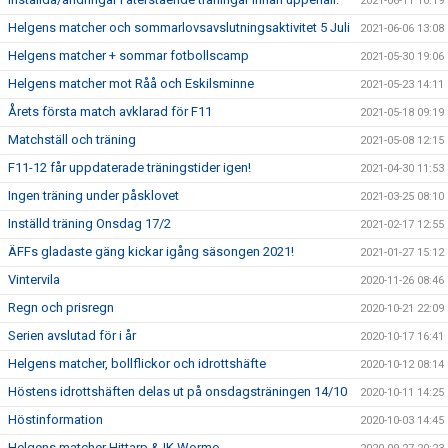
2021-06-11 10:19
Helgens matcher och sommarlovsavslutningsaktivitet 5 Juli
2021-06-06 13:08
Helgens matcher + sommar fotbollscamp
2021-05-30 19:06
Helgens matcher mot Råå och Eskilsminne
2021-05-23 14:11
Årets första match avklarad för F11
2021-05-18 09:19
Matchställ och träning
2021-05-08 12:15
F11-12 får uppdaterade träningstider igen!
2021-04-30 11:53
Ingen träning under påsklovet
2021-03-25 08:10
Inställd träning Onsdag 17/2
2021-02-17 12:55
ÄFFs gladaste gäng kickar igång säsongen 2021!
2021-01-27 15:12
Vintervila
2020-11-26 08:46
Regn och prisregn
2020-10-21 22:09
Serien avslutad för i år
2020-10-17 16:41
Helgens matcher, bollflickor och idrottshäfte
2020-10-12 08:14
Höstens idrottshäften delas ut på onsdagsträningen 14/10
2020-10-11 14:25
Höstinformation
2020-10-03 14:45
Helgens matcher Hittarp & IK Wormo