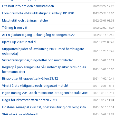
Lite kort info om den närmsta tiden.
2022-03-27 12:20
Föräldrarmöte 4/4 Klubbstugan Gamla Ip Kl18.30
2022-03-24 14:00
Matchställ och träningsmatcher
2022-03-01 08:34
Träning fr om v 6
2022-02-02 16:27
ÄFFs gladaste gäng kickar igång säsongen 2022!
2022-01-14 12:42
Bjäre Cup 2022 inställd!
2021-12-26 09:49
Supporten bjuder på avslutning 28/11 med hamburgare
2021-11-23 16:42
och medalj
Vinterträningstider, bingolotter och matchkläder
2021-11-07 16:22
Regler på parkeringen ute på Fridhemsparken vid Rögles
2021-11-02 10:50
hemmamatcher.
Bingolotter till uppesittarkvällen 23/12
2021-11-02 10:41
Vinst i årets viktigaste (och roligaste) match!
2021-10-23 13:16
Ingen träning 20/10 och missa inte lördagens höstaktivitet
2021-10-19 15:11
Dags för idrottsrabatten hösten 2021
2021-10-12 11:24
Höstens seriespel avslutat, höstavslutning och övrig info...
2021-10-10 15:14
Strike tack vare Midroc!!!
2021-10-09 17:37