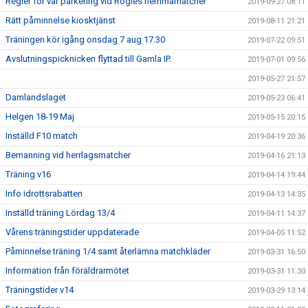
Regler för vår parkering vid Rögles hemmamatcher
2019-09-27 08:11
Rätt påminnelse kiosktjänst
2019-08-11 21:21
Träningen kör igång onsdag 7 aug 17.30
2019-07-22 09:51
Avslutningspicknicken flyttad till Gamla IP.
2019-07-01 09:56
2019-05-27 21:57
Damlandslaget
2019-05-23 06:41
Helgen 18-19 Maj
2019-05-15 20:15
Inställd F10 match
2019-04-19 20:36
Bemanning vid herrlagsmatcher
2019-04-16 21:13
Träning v16
2019-04-14 19:44
Info idrottsrabatten
2019-04-13 14:35
Inställd träning Lördag 13/4
2019-04-11 14:37
Vårens träningstider uppdaterade
2019-04-05 11:52
Påminnelse träning 1/4 samt återlämna matchkläder
2019-03-31 16:50
Information från föräldrarmötet
2019-03-31 11:30
Träningstider v14
2019-03-29 13:14