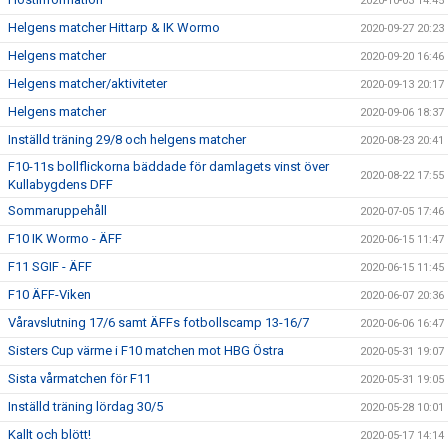
2020-10-03 14:45
Helgens matcher Hittarp & IK Wormo
2020-09-27 20:23
Helgens matcher
2020-09-20 16:46
Helgens matcher/aktiviteter
2020-09-13 20:17
Helgens matcher
2020-09-06 18:37
Inställd träning 29/8 och helgens matcher
2020-08-23 20:41
F10-11s bollflickorna bäddade för damlagets vinst över
2020-08-22 17:55
Kullabygdens DFF
Sommaruppehåll
2020-07-05 17:46
F10 IK Wormo - ÄFF
2020-06-15 11:47
F11 SGIF - ÄFF
2020-06-15 11:45
F10 ÄFF-Viken
2020-06-07 20:36
Våravslutning 17/6 samt ÄFFs fotbollscamp 13-16/7
2020-06-06 16:47
Sisters Cup värme i F10 matchen mot HBG Östra
2020-05-31 19:07
Sista vårmatchen för F11
2020-05-31 19:05
Inställd träning lördag 30/5
2020-05-28 10:01
Kallt och blött!
2020-05-17 14:14