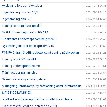
Avslutning lördag 19 oktober
2024-10-14 09:31
Ingen träning onsdag 14/8
2024-08-12 21:13
Ingen träning ons 5/6
2024-06-04 14:49
Träning torsdag 30/5 inställd
2024-05-30 17:42
Ny tid för onsdagsträning för F15
2024-05-16 10:19
Kiosktjänst Fridhemsparken helgen v20
2024-05-13 21:49
Nya träningstider fr om 8 april dvs v15
2024-04-02 11:56
F15. Föräldramöte/Bingolotter samt träning påskveckan
2024-03-25 11:21
Träning ons 28/2 inställd
2024-02-27 08:19
Träning under sportlovet v.8
2024-02-16 07:51
Träningstider, påminnelse
2024-02-05 08:57
Skånsk vinter = nya träningstider
2024-01-24 16:02
Matlagning, landskamp, ny föreläsning samt idrottsrabatt
2023-10-04 08:29
&#128155;&#128153;
2023-09-17 18:47
Ikväll kollar vi på a-lagsmatchen istället för att träna
2023-08-10 12:02
1 lag anmält till eskilscupen födda 2010
2023-08-03 16:14