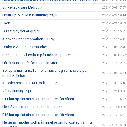
Strike tack vare Midroc!!!
2021-10-09 17:37
HöstCup blir Höstavslutning 23/10
2021-09-28 19:14
Tack
2021-09-26 18:02
Gula tjejer, det är grejer!
2021-09-18 16:31
Kiosken Fridhemsparken 18-19/9
2021-09-11 14:15
Ombyte vid hemmamatcher
2021-09-05 12:40
Bemanning av kiosken på Fridhemsparken
2021-09-01 07:27
Håll kalendern fri för teamaktivitet
2021-08-15 12:35
Seriepremiär, vinst för herrarnas a-lag samt svara på
2021-08-08 16:44
matchkallelse
Knobby sponsrar ÄFF och F11-12
2021-06-30 16:16
Våravslutning 5 juli
2021-06-28 09:36
F11 har spelat sin sista seriematch för våren
2021-06-19 14:07
Heja Sverige samt inställda träningar
2021-06-18 09:58
F12 har spelat sin sista seriematch för våren
2021-06-17 15:41
Helgens matcher och påminnelse om förkortad träning
2021-06-13 13:04