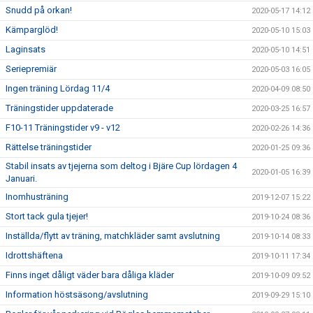
Snudd på orkan!
2020-05-17 14:12
Kämparglöd!
2020-05-10 15:03
Laginsats
2020-05-10 14:51
Seriepremiär
2020-05-03 16:05
Ingen träning Lördag 11/4
2020-04-09 08:50
Träningstider uppdaterade
2020-03-25 16:57
F10-11 Träningstider v9 - v12
2020-02-26 14:36
Rättelse träningstider
2020-01-25 09:36
Stabil insats av tjejerna som deltog i Bjäre Cup lördagen 4
2020-01-05 16:39
Januari.
Inomhusträning
2019-12-07 15:22
Stort tack gula tjejer!
2019-10-24 08:36
Inställda/flytt av träning, matchkläder samt avslutning
2019-10-14 08:33
Idrottshäftena
2019-10-11 17:34
Finns inget dåligt väder bara dåliga kläder
2019-10-09 09:52
Information höstsäsong/avslutning
2019-09-29 15:10