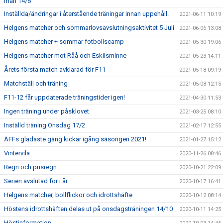
mån 14/6
Inställda/ändringar i återstående träningar innan uppehåll.
2021-06-11 10:19
Helgens matcher och sommarlovsavslutningsaktivitet 5 Juli
2021-06-06 13:08
Helgens matcher + sommar fotbollscamp
2021-05-30 19:06
Helgens matcher mot Råå och Eskilsminne
2021-05-23 14:11
Årets första match avklarad för F11
2021-05-18 09:19
Matchställ och träning
2021-05-08 12:15
F11-12 får uppdaterade träningstider igen!
2021-04-30 11:53
Ingen träning under påsklovet
2021-03-25 08:10
Inställd träning Onsdag 17/2
2021-02-17 12:55
ÄFFs gladaste gäng kickar igång säsongen 2021!
2021-01-27 15:12
Vintervila
2020-11-26 08:46
Regn och prisregn
2020-10-21 22:09
Serien avslutad för i år
2020-10-17 16:41
Helgens matcher, bollflickor och idrottshäfte
2020-10-12 08:14
Höstens idrottshäften delas ut på onsdagsträningen 14/10
2020-10-11 14:25
Höstinformation