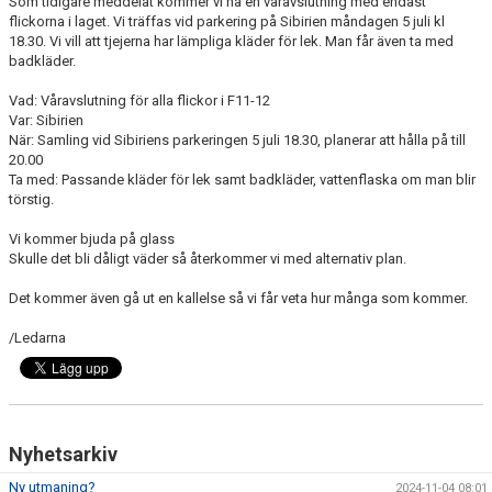
Som tidigare meddelat kommer vi ha en våravslutning med endast
flickorna i laget. Vi träffas vid parkering på Sibirien måndagen 5 juli kl
18.30. Vi vill att tjejerna har lämpliga kläder för lek. Man får även ta med
KONTAKT
badkläder.
PLANSKISS FRIDHEMSPARKEN
Vad: Våravslutning för alla flickor i F11-12
Var: Sibirien
När: Samling vid Sibiriens parkeringen 5 juli 18.30, planerar att hålla på till
20.00
Ta med: Passande kläder för lek samt badkläder, vattenflaska om man blir
törstig.
Vi kommer bjuda på glass
Skulle det bli dåligt väder så återkommer vi med alternativ plan.
Det kommer även gå ut en kallelse så vi får veta hur många som kommer.
/Ledarna
Nyhetsarkiv
Ny utmaning?
2024-11-04 08:01