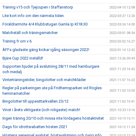
Träning v15 och Tjejcupen i Staffanstorp
2022-04-10 12:08
Lite kort info om den närmsta tiden.
2022-03-27 12:20
Föräldrarmöte 4/4 Klubbstugan Gamla Ip Kl18.30
2022-03-24 14:00
Matchställ och träningsmatcher
2022-03-01 08:34
Träning fr om v 6
2022-02-02 16:27
ÄFFs gladaste gäng kickar igång säsongen 2022!
2022-01-14 12:42
Bjäre Cup 2022 inställd!
2021-12-26 09:49
Supporten bjuder på avslutning 28/11 med hamburgare
2021-11-23 16:42
och medalj
Vinterträningstider, bingolotter och matchkläder
2021-11-07 16:22
Regler på parkeringen ute på Fridhemsparken vid Rögles
2021-11-02 10:50
hemmamatcher.
Bingolotter till uppesittarkvällen 23/12
2021-11-02 10:41
Vinst i årets viktigaste (och roligaste) match!
2021-10-23 13:16
Ingen träning 20/10 och missa inte lördagens höstaktivitet
2021-10-19 15:11
Dags för idrottsrabatten hösten 2021
2021-10-12 11:24
Höstens seriespel avslutat, höstavslutning och övrig info...
2021-10-10 15:14