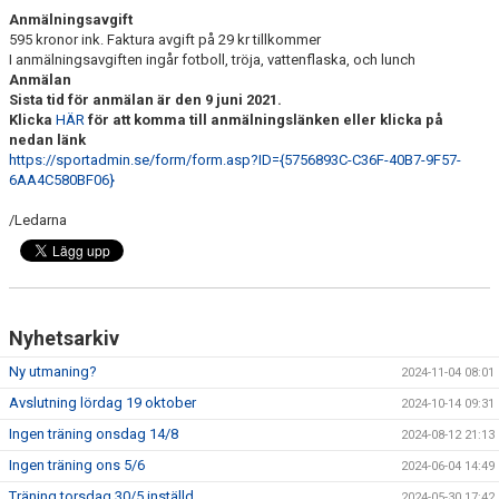
Anmälningsavgift
595 kronor ink. Faktura avgift på 29 kr tillkommer
I anmälningsavgiften ingår fotboll, tröja, vattenflaska, och lunch
Anmälan
Sista tid för anmälan är den 9 juni 2021.
Klicka
HÄR
för att komma till anmälningslänken eller klicka på
nedan länk
https://sportadmin.se/form/form.asp?ID={5756893C-C36F-40B7-9F57-
6AA4C580BF06}
/Ledarna
Nyhetsarkiv
Ny utmaning?
2024-11-04 08:01
Avslutning lördag 19 oktober
2024-10-14 09:31
Ingen träning onsdag 14/8
2024-08-12 21:13
Ingen träning ons 5/6
2024-06-04 14:49
Träning torsdag 30/5 inställd
2024-05-30 17:42