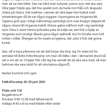
men så var inte fallet. Den var hård men schysst, precis som det ska vara.
Våra tjejer följde upp det fina spelet som de hade mot Råå och skapade
chans på chans. Det märktes i värmen att våra tjejer inte fuskat med
vinterträningen då de var något piggare i löpningarna än Höganäs BK.
Tjejerna gick upp i tidigt målövertag samtidigt som man knappt släppte till
någon chans till Höganäs bakåt. Elviras galna målform höll i sig samtidigt
som Clara S samt Hanna lyckades peta en balja var, sen fick vi hjälp av
Höganäs som oturligt råkade göra något självmål. Kul för Emelie som höll
nollan i målet. Återigen en fin insats av tjejerna, där Julia V fick det gröna
kortet.
Sen, vill vi bara påminna om att det börjar dra ihop sig för sista tid för
anmälan till årets fotbollscamp om man vill delta i den. I skrivande stund så
vet vi om att ca 15 tjejer från vårt lag har anmält att de ska vara med, så man
behöver inte vara rädd för att inte känna någon😊.
Nedan kommer info igen:
Fotbollscamp 20-23 juni 2021
Plats och Tid
Ängelholms IP
Klockan 9:00-12:00 med lättare lunch
Insläpp 8:45 och ta med kläder efter väder