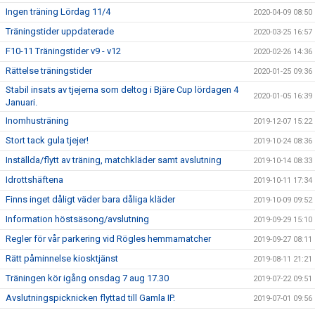
Ingen träning Lördag 11/4
2020-04-09 08:50
Träningstider uppdaterade
2020-03-25 16:57
F10-11 Träningstider v9 - v12
2020-02-26 14:36
Rättelse träningstider
2020-01-25 09:36
Stabil insats av tjejerna som deltog i Bjäre Cup lördagen 4
2020-01-05 16:39
Januari.
Inomhusträning
2019-12-07 15:22
Stort tack gula tjejer!
2019-10-24 08:36
Inställda/flytt av träning, matchkläder samt avslutning
2019-10-14 08:33
Idrottshäftena
2019-10-11 17:34
Finns inget dåligt väder bara dåliga kläder
2019-10-09 09:52
Information höstsäsong/avslutning
2019-09-29 15:10
Regler för vår parkering vid Rögles hemmamatcher
2019-09-27 08:11
Rätt påminnelse kiosktjänst
2019-08-11 21:21
Träningen kör igång onsdag 7 aug 17.30
2019-07-22 09:51
Avslutningspicknicken flyttad till Gamla IP.
2019-07-01 09:56