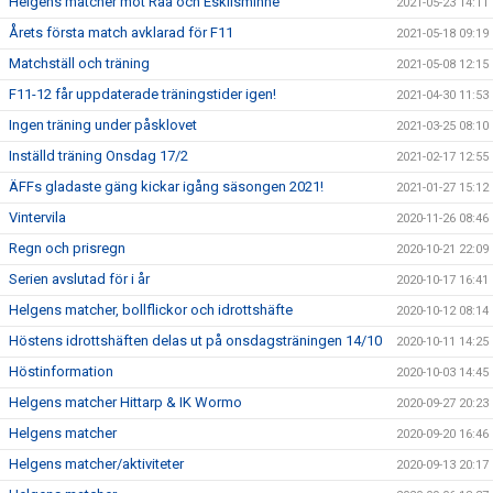
Helgens matcher mot Råå och Eskilsminne
2021-05-23 14:11
Årets första match avklarad för F11
2021-05-18 09:19
Matchställ och träning
2021-05-08 12:15
F11-12 får uppdaterade träningstider igen!
2021-04-30 11:53
Ingen träning under påsklovet
2021-03-25 08:10
Inställd träning Onsdag 17/2
2021-02-17 12:55
ÄFFs gladaste gäng kickar igång säsongen 2021!
2021-01-27 15:12
Vintervila
2020-11-26 08:46
Regn och prisregn
2020-10-21 22:09
Serien avslutad för i år
2020-10-17 16:41
Helgens matcher, bollflickor och idrottshäfte
2020-10-12 08:14
Höstens idrottshäften delas ut på onsdagsträningen 14/10
2020-10-11 14:25
Höstinformation
2020-10-03 14:45
Helgens matcher Hittarp & IK Wormo
2020-09-27 20:23
Helgens matcher
2020-09-20 16:46
Helgens matcher/aktiviteter
2020-09-13 20:17