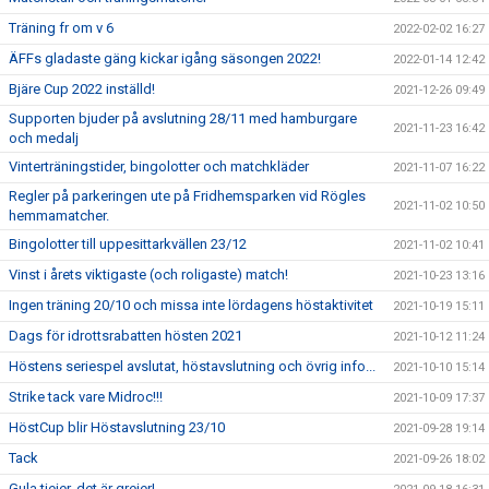
Träning fr om v 6
2022-02-02 16:27
ÄFFs gladaste gäng kickar igång säsongen 2022!
2022-01-14 12:42
Bjäre Cup 2022 inställd!
2021-12-26 09:49
Supporten bjuder på avslutning 28/11 med hamburgare
2021-11-23 16:42
och medalj
Vinterträningstider, bingolotter och matchkläder
2021-11-07 16:22
Regler på parkeringen ute på Fridhemsparken vid Rögles
2021-11-02 10:50
hemmamatcher.
Bingolotter till uppesittarkvällen 23/12
2021-11-02 10:41
Vinst i årets viktigaste (och roligaste) match!
2021-10-23 13:16
Ingen träning 20/10 och missa inte lördagens höstaktivitet
2021-10-19 15:11
Dags för idrottsrabatten hösten 2021
2021-10-12 11:24
Höstens seriespel avslutat, höstavslutning och övrig info...
2021-10-10 15:14
Strike tack vare Midroc!!!
2021-10-09 17:37
HöstCup blir Höstavslutning 23/10
2021-09-28 19:14
Tack
2021-09-26 18:02
Gula tjejer, det är grejer!