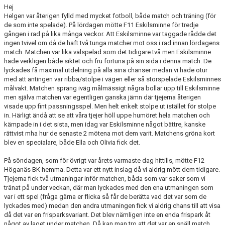
Hej
Helgen var återigen fylld med mycket fotboll, både match och träning (för
KONTAKT
de som inte spelade). På lördagen mötte F11 Eskilsminne för tredje
gången i rad på lika många veckor. Att Eskilsminne var taggade rådde det
PLANSKISS FRIDHEMSPARKEN
ingen tvivel om då de haft två tunga matcher mot oss i rad innan lördagens
match. Matchen var lika välspelad som det tidigare två men Eskilsminne
hade verkligen både siktet och fru fortuna på sin sida i denna match. De
lyckades få maximal utdelning på alla sina chanser medan vi hade otur
med att antingen var ribba/stolpe i vägen eller så storspelade Eskilsminnes
målvakt. Matchen sprang iväg målmässigt några bollar upp till Eskilsminne
men själva matchen var egentligen ganska jämn där tjejerna återigen
visade upp fint passningsspel. Men helt enkelt stolpe ut istället för stolpe
in. Härligt ändå att se att våra tjejer höll uppe humöret hela matchen och
kämpade in i det sista, men idag var Eskilsminne något bättre, kanske
rättvist mha hur de senaste 2 mötena mot dem varit. Matchens gröna kort
blev en specialare, både Ella och Olivia fick det.
På söndagen, som för övrigt var årets varmaste dag hittills, mötte F12
Höganäs BK hemma. Detta var ett nytt inslag då vi aldrig mött dem tidigare.
Tjejerna fick två utmaningar inför matchen, båda som var saker som vi
tränat på under veckan, där man lyckades med den ena utmaningen som
var i ett spel (fråga gärna er flicka så får de berätta vad det var som de
lyckades med) medan den andra utmaningen fick vi aldrig chans till att visa
då det var en frisparksvariant. Det blev nämligen inte en enda frispark åt
något av laget under matchen. Då kan man tro att det var en snäll match,