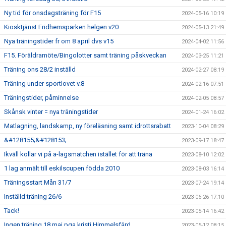
Ny tid för onsdagsträning för F15
2024-05-16 10:19
Kiosktjänst Fridhemsparken helgen v20
2024-05-13 21:49
Nya träningstider fr om 8 april dvs v15
2024-04-02 11:56
F15. Föräldramöte/Bingolotter samt träning påskveckan
2024-03-25 11:21
Träning ons 28/2 inställd
2024-02-27 08:19
Träning under sportlovet v.8
2024-02-16 07:51
Träningstider, påminnelse
2024-02-05 08:57
Skånsk vinter = nya träningstider
2024-01-24 16:02
Matlagning, landskamp, ny föreläsning samt idrottsrabatt
2023-10-04 08:29
&#128155;&#128153;
2023-09-17 18:47
Ikväll kollar vi på a-lagsmatchen istället för att träna
2023-08-10 12:02
1 lag anmält till eskilscupen födda 2010
2023-08-03 16:14
Träningsstart Mån 31/7
2023-07-24 19:14
Inställd träning 26/6
2023-06-26 17:10
Tack!
2023-05-14 16:42
Ingen träning 18 maj pga kristi Himmelsfärd
2023-05-12 08:15