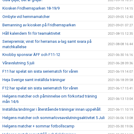
2021-09-18 16:31
Kiosken Fridhemsparken 18-19/9
2021-09-11 14:15
Ombyte vid hemmamatcher
2021-09-05 12:40
Bemanning av kiosken på Fridhemsparken
2021-09-01 07:27
Håll kalendern fri för teamaktivitet
2021-08-15 12:35
Seriepremiär, vinst för herrarnas a-lag samt svara på
2021-08-08 16:44
matchkallelse
Knobby sponsrar ÄFF och F11-12
2021-06-30 16:16
Våravslutning 5 juli
2021-06-28 09:36
F11 har spelat sin sista seriematch för våren
2021-06-19 14:07
Heja Sverige samt inställda träningar
2021-06-18 09:58
F12 har spelat sin sista seriematch för våren
2021-06-17 15:41
Helgens matcher och påminnelse om förkortad träning
2021-06-13 13:04
mån 14/6
Inställda/ändringar i återstående träningar innan uppehåll.
2021-06-11 10:19
Helgens matcher och sommarlovsavslutningsaktivitet 5 Juli
2021-06-06 13:08
Helgens matcher + sommar fotbollscamp
2021-05-30 19:06