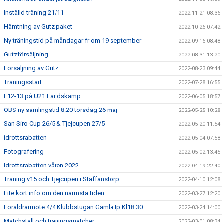
Inställd träning 21/11
2022-11-21 08:36
Hämtning av Gutz paket
2022-10-26 07:42
Ny träningstid på måndagar fr om 19 september
2022-09-16 08:48
Gutzförsäljning
2022-08-31 13:20
Försäljning av Gutz
2022-08-23 09:44
Träningsstart
2022-07-28 16:55
F12-13 på U21 Landskamp
2022-06-05 18:57
OBS ny samlingstid 8.20 torsdag 26 maj
2022-05-25 10:28
San Siro Cup 26/5 & Tjejcupen 27/5
2022-05-20 11:54
idrottsrabatten
2022-05-04 07:58
Fotografering
2022-05-02 13:45
Idrottsrabatten våren 2022
2022-04-19 22:40
Träning v15 och Tjejcupen i Staffanstorp
2022-04-10 12:08
Lite kort info om den närmsta tiden.
2022-03-27 12:20
Föräldrarmöte 4/4 Klubbstugan Gamla Ip Kl18.30
2022-03-24 14:00
Matchställ och träningsmatcher
2022-03-01 08:34