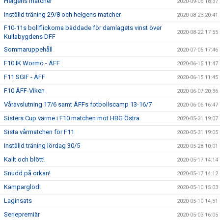
Helgens matcher
2020-09-06 18:37
Inställd träning 29/8 och helgens matcher
2020-08-23 20:41
F10-11s bollflickorna bäddade för damlagets vinst över
2020-08-22 17:55
Kullabygdens DFF
Sommaruppehåll
2020-07-05 17:46
F10 IK Wormo - ÄFF
2020-06-15 11:47
F11 SGIF - ÄFF
2020-06-15 11:45
F10 ÄFF-Viken
2020-06-07 20:36
Våravslutning 17/6 samt ÄFFs fotbollscamp 13-16/7
2020-06-06 16:47
Sisters Cup värme i F10 matchen mot HBG Östra
2020-05-31 19:07
Sista vårmatchen för F11
2020-05-31 19:05
Inställd träning lördag 30/5
2020-05-28 10:01
Kallt och blött!
2020-05-17 14:14
Snudd på orkan!
2020-05-17 14:12
Kämparglöd!
2020-05-10 15:03
Laginsats
2020-05-10 14:51
Seriepremiär
2020-05-03 16:05