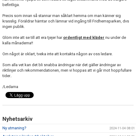
befintliga.
Precis som innan så stannar man såklart hemma om man känner sig
krasslig. Föräldrar hämtar och lämnar vid ingång till Fridhemsparken, dvs
ingen publik.
Glöm inte att se till att era tjejer har
ordentligt med kläder
nu under de
kalla månaderna!!
Om något är oklart, tveka inte att kontakta någon av oss ledare.
Som alla vet kan det bli snabba ändringar när det gäller ändringar av
riktlinjer och rekommendationen, men vi hoppas att vi går mot hoppfullare
tider..
/Ledarna
Nyhetsarkiv
Ny utmaning?
2024-11-04 08:01