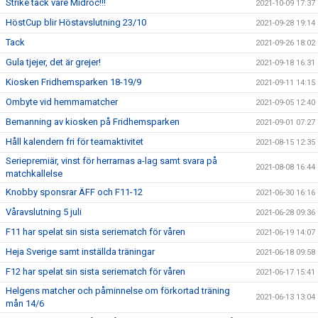
Strike tack vare Midroc!!!
2021-10-09 17:37
HöstCup blir Höstavslutning 23/10
2021-09-28 19:14
Tack
2021-09-26 18:02
Gula tjejer, det är grejer!
2021-09-18 16:31
Kiosken Fridhemsparken 18-19/9
2021-09-11 14:15
Ombyte vid hemmamatcher
2021-09-05 12:40
Bemanning av kiosken på Fridhemsparken
2021-09-01 07:27
Håll kalendern fri för teamaktivitet
2021-08-15 12:35
Seriepremiär, vinst för herrarnas a-lag samt svara på
2021-08-08 16:44
matchkallelse
Knobby sponsrar ÄFF och F11-12
2021-06-30 16:16
Våravslutning 5 juli
2021-06-28 09:36
F11 har spelat sin sista seriematch för våren
2021-06-19 14:07
Heja Sverige samt inställda träningar
2021-06-18 09:58
F12 har spelat sin sista seriematch för våren
2021-06-17 15:41
Helgens matcher och påminnelse om förkortad träning
2021-06-13 13:04
mån 14/6