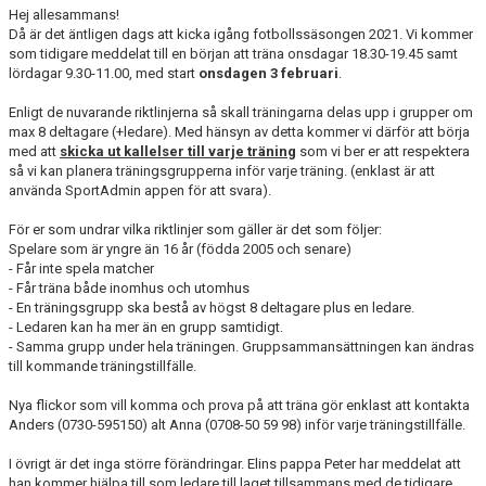
Hej allesammans!
Då är det äntligen dags att kicka igång fotbollssäsongen 2021. Vi kommer
KONTAKT
som tidigare meddelat till en början att träna onsdagar 18.30-19.45 samt
lördagar 9.30-11.00, med start
onsdagen 3 februari
.
PLANSKISS FRIDHEMSPARKEN
Enligt de nuvarande riktlinjerna så skall träningarna delas upp i grupper om
max 8 deltagare (+ledare). Med hänsyn av detta kommer vi därför att börja
med att
skicka ut kallelser till varje träning
som vi ber er att respektera
så vi kan planera träningsgrupperna inför varje träning. (enklast är att
använda SportAdmin appen för att svara).
För er som undrar vilka riktlinjer som gäller är det som följer:
Spelare som är yngre än 16 år (födda 2005 och senare)
- Får inte spela matcher
- Får träna både inomhus och utomhus
- En träningsgrupp ska bestå av högst 8 deltagare plus en ledare.
- Ledaren kan ha mer än en grupp samtidigt.
- Samma grupp under hela träningen. Gruppsammansättningen kan ändras
till kommande träningstillfälle.
Nya flickor som vill komma och prova på att träna gör enklast att kontakta
Anders (0730-595150) alt Anna (0708-50 59 98) inför varje träningstillfälle.
I övrigt är det inga större förändringar. Elins pappa Peter har meddelat att
han kommer hjälpa till som ledare till laget tillsammans med de tidigare