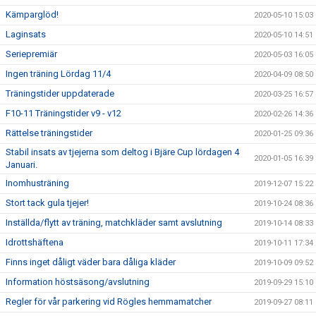
Kämparglöd!
2020-05-10 15:03
Laginsats
2020-05-10 14:51
Seriepremiär
2020-05-03 16:05
Ingen träning Lördag 11/4
2020-04-09 08:50
Träningstider uppdaterade
2020-03-25 16:57
F10-11 Träningstider v9 - v12
2020-02-26 14:36
Rättelse träningstider
2020-01-25 09:36
Stabil insats av tjejerna som deltog i Bjäre Cup lördagen 4
2020-01-05 16:39
Januari.
Inomhusträning
2019-12-07 15:22
Stort tack gula tjejer!
2019-10-24 08:36
Inställda/flytt av träning, matchkläder samt avslutning
2019-10-14 08:33
Idrottshäftena
2019-10-11 17:34
Finns inget dåligt väder bara dåliga kläder
2019-10-09 09:52
Information höstsäsong/avslutning
2019-09-29 15:10
Regler för vår parkering vid Rögles hemmamatcher
2019-09-27 08:11