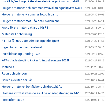
Inställda/ändringar i återstående träningar innan uppehåll.
2021-06-11 10:19
Helgens matcher och sommarlovsavslutningsaktivitet 5 Juli
2021-06-06 13:08
Helgens matcher + sommar fotbollscamp
2021-05-30 19:06
Helgens matcher mot Råå och Eskilsminne
2021-05-23 14:11
Årets första match avklarad för F11
2021-05-18 09:19
Matchställ och träning
2021-05-08 12:15
F11-12 får uppdaterade träningstider igen!
2021-04-30 11:53
Ingen träning under påsklovet
2021-03-25 08:10
Inställd träning Onsdag 17/2
2021-02-17 12:55
ÄFFs gladaste gäng kickar igång säsongen 2021!
2021-01-27 15:12
Vintervila
2020-11-26 08:46
Regn och prisregn
2020-10-21 22:09
Serien avslutad för i år
2020-10-17 16:41
Helgens matcher, bollflickor och idrottshäfte
2020-10-12 08:14
Höstens idrottshäften delas ut på onsdagsträningen 14/10
2020-10-11 14:25
Höstinformation
2020-10-03 14:45