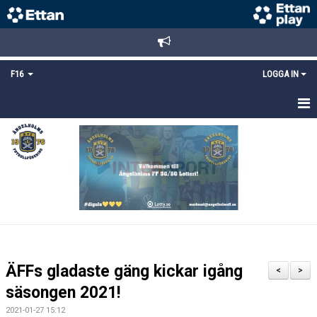
F16
LOGGA IN
HEM
NYHETER
TRUPPEN
KALENDER
MATCHER
ÄFFs gladaste gäng kickar igång
<
>
DOKUMENT
säsongen 2021!
2021-01-27 15:12
BILDGALLERI