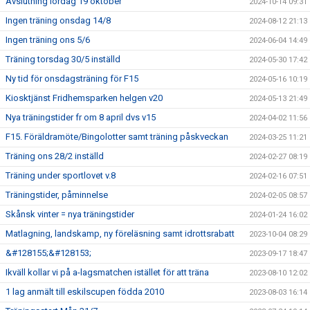
Avslutning lördag 19 oktober
2024-10-14 09:31
Ingen träning onsdag 14/8
2024-08-12 21:13
Ingen träning ons 5/6
2024-06-04 14:49
Träning torsdag 30/5 inställd
2024-05-30 17:42
Ny tid för onsdagsträning för F15
2024-05-16 10:19
Kiosktjänst Fridhemsparken helgen v20
2024-05-13 21:49
Nya träningstider fr om 8 april dvs v15
2024-04-02 11:56
F15. Föräldramöte/Bingolotter samt träning påskveckan
2024-03-25 11:21
Träning ons 28/2 inställd
2024-02-27 08:19
Träning under sportlovet v.8
2024-02-16 07:51
Träningstider, påminnelse
2024-02-05 08:57
Skånsk vinter = nya träningstider
2024-01-24 16:02
Matlagning, landskamp, ny föreläsning samt idrottsrabatt
2023-10-04 08:29
&#128155;&#128153;
2023-09-17 18:47
Ikväll kollar vi på a-lagsmatchen istället för att träna
2023-08-10 12:02
1 lag anmält till eskilscupen födda 2010
2023-08-03 16:14