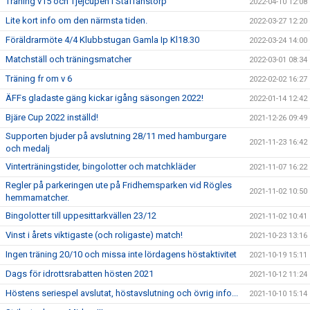
Träning v15 och Tjejcupen i Staffanstorp
2022-04-10 12:08
Lite kort info om den närmsta tiden.
2022-03-27 12:20
Föräldrarmöte 4/4 Klubbstugan Gamla Ip Kl18.30
2022-03-24 14:00
Matchställ och träningsmatcher
2022-03-01 08:34
Träning fr om v 6
2022-02-02 16:27
ÄFFs gladaste gäng kickar igång säsongen 2022!
2022-01-14 12:42
Bjäre Cup 2022 inställd!
2021-12-26 09:49
Supporten bjuder på avslutning 28/11 med hamburgare
2021-11-23 16:42
och medalj
Vinterträningstider, bingolotter och matchkläder
2021-11-07 16:22
Regler på parkeringen ute på Fridhemsparken vid Rögles
2021-11-02 10:50
hemmamatcher.
Bingolotter till uppesittarkvällen 23/12
2021-11-02 10:41
Vinst i årets viktigaste (och roligaste) match!
2021-10-23 13:16
Ingen träning 20/10 och missa inte lördagens höstaktivitet
2021-10-19 15:11
Dags för idrottsrabatten hösten 2021
2021-10-12 11:24
Höstens seriespel avslutat, höstavslutning och övrig info...
2021-10-10 15:14