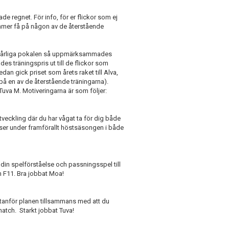
de regnet. För info, för er flickor som ej
kommer få på någon av de återstående
den årliga pokalen så uppmärksammades
ades träningspris ut till de flickor som
edan gick priset som årets raket till Alva,
 en av de återstående träningarna).
h Tuva M. Motiveringarna är som följer:
sutveckling där du har vågat ta för dig både
tser under framförallt höstsäsongen i både
 din spelförståelse och passningsspel till
h F11. Bra jobbat Moa!
h utanför planen tillsammans med att du
match. Starkt jobbat Tuva!