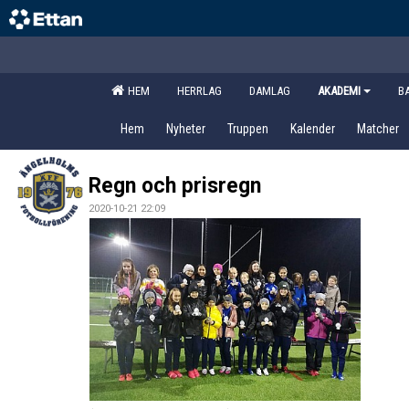
HEM
HERRLAG
DAMLAG
AKADEMI
B
Hem
Nyheter
Truppen
Kalender
Matcher
Regn och prisregn
2020-10-21 22:09