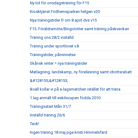
Ny tid för onsdagsträning för F15
Kiosktjänst Fridhemsparken helgen v20
Nya träningstider fr om 8 april dvs v15
F15. Föräldramöte/Bingolotter samt träning påskveckan
Träning ons 28/2 inställd
Träning under sportlovet v.8
Träningstider, påminnelse
Skånsk vinter = nya träningstider
Matlagning, landskamp, ny föreläsning samt idrottsrabatt
&#128155;&#128153;
Ikväll kollar vi på a-lagsmatchen istället för att träna
1 lag anmält till eskilscupen födda 2010
Träningsstart Mån 31/7
Inställd träning 26/6
Tack!
Ingen träning 18 maj pga kristi Himmelsfärd