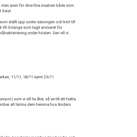
on men även för dina fina insatser både som
t Sara!
r som ställt upp under säsongen och kört till
ck till Solange som tagit ansvaret för
lvaktsträning under hösten. Sen vill vi
arken, 11/11, 18/11 samt 25/11.
or) som vi vill ha åter, så se till att tvätta
ovember alt lämna dem hemma hos Anders