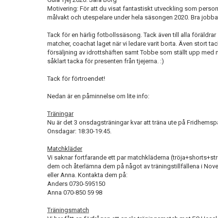
Motivering: För att du visat fantastiskt utveckling som pers
målvakt och utespelare under hela säsongen 2020. Bra jobba
Tack för en härlig fotbollssäsong. Tack även till alla föräldra
matcher, coachat laget när vi ledare varit borta. Även stort ta
försäljning av idrottshäften samt Tobbe som ställt upp med må
såklart tacka för presenten från tjejerna. :)
Tack för förtroendet!
Nedan är en påminnelse om lite info:
Träningar
Nu är det 3 onsdagsträningar kvar att träna ute på Fridhemsp
Onsdagar: 18:30-19:45.
Matchkläder
Vi saknar fortfarande ett par matchkläderna (tröja+shorts+strump
dem och återlämna dem på något av träningstillfällena i N
eller Anna. Kontakta dem på:
Anders 0730-595150
Anna 070-850 59 98
Träningsmatch