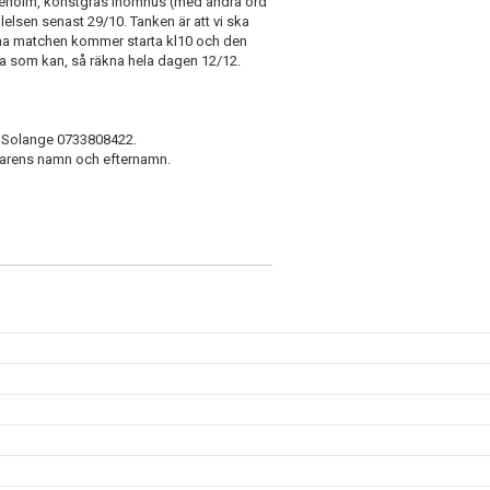
ssleholm, konstgräs inomhus (med andra ord
lelsen senast 29/10. Tanken är att vi ska
 ena matchen kommer starta kl10 och den
ga som kan, så räkna hela dagen 12/12.
ta Solange 0733808422.
larens namn och efternamn.