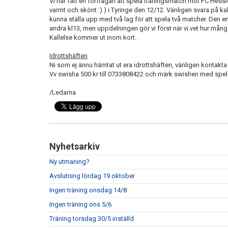
Vi har fått en förfrågan att spela träningsmatch mot FC He
varmt och skönt :) ) i Tyringe den 12/12. Vänligen svara på kal
kunna ställa upp med två lag för att spela två matcher. Den
andra kl13, men uppdelningen gör vi först när vi vet hur mån
Kallelse kommer ut inom kort.
Idrottshäften
Ni som ej ännu hämtat ut era idrottshäften, vänligen kontak
Vv swisha 500 kr till 0733808422 och märk swishen med spe
/Ledarna
Nyhetsarkiv
Ny utmaning?
Avslutning lördag 19 oktober
Ingen träning onsdag 14/8
Ingen träning ons 5/6
Träning torsdag 30/5 inställd