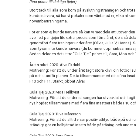
(fina priser till duktiga tjejer)
Stort tack till alla som kom på avslutningsträningen och trotsa
kunde närvara, så har vi pokaler som väntar på er, vilka ni 
novemberträningarna.
För er som ej kunde närvara så kan vi meddela att utöver 
även ett par tjejer lite extra, precis som förra året, dels så del
genomfört flest träningar under året (Olivia, Julia V, Hanna). S
som tyvärr inte kunde närvara (du kommer uppmärksammas på
Sedan delades det ut tre ”Gula Tjej” priser, till; Sara, Moa oc
Årets raket 2020: Alva Ekdahl
Motivering: För att du under året tagit stora kliv i din fotboll
på och utanför planen. Detta tillsammans med dina fina insa
F10 och F11. Starkt jobbat Alva!
Gula Tjej 2020: Moa Hellkvist
Motivering: För att du under säsongen har utvecklat och tagit
nya höjder, tillsammans med flera fina insatser i både F10 oc
Gula Tjej 2020: Tuva Månsson
Motivering: För att du alltid visar positiv attityd både på oc
ständigt gör en helhjärtad insats både på träning och under 
Gula Tjej 2020: Sara Borg