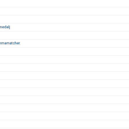
medalj
emmamatcher.