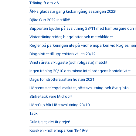
Träning fr om v 6
ÄFFs gladaste gäng kickar igång säsongen 2022!
Bjäre Cup 2022 inställd!
Supporten bjuder på avslutning 28/11 med hamburgare och 
Vinterträningstider, bingolotter och matchkläder
Regler på parkeringen ute på Fridhemsparken vid Rögles h
Bingolotter till uppesittarkvällen 23/12
Vinst i årets viktigaste (och roligaste) match!
Ingen träning 20/10 och missa inte lördagens höstaktivitet
Dags för idrottsrabatten hösten 2021
Höstens seriespel avslutat, höstavslutning och övrig info...
Strike tack vare Midroc!!!
HöstCup blir Höstavslutning 23/10
Tack
Gula tjejer, det är grejer!
Kiosken Fridhemsparken 18-19/9