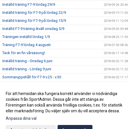
Inställd träning F7-9 lördag 29/9
2018-09-26 20:46
Inställd träning för F7-9 på lördag 22/9
2018-09-19 11:05
Inställd träning för F7-9 på lördag 15/9
2018-09-11 12:09
Inställd F7-9 träning ikväll onsdag 5/9
2018-09-05 09:48
Träningen inställd lördag 1/9
2018-08-25 11:59
Träning F7-9 lördag 4 augusti
2018-07-30 08:36
Tack för en fin vårsäsong!
2018-06-17 14:38
Inställd träning - Onsdag 6 juni
2018-06-02 11:28
Inställd träning - Lördag 9 juni
2018-06-02 11:22
Sommaruppehåll för F7-9 v.25 - v.30
2018-06-02 11:17
Nya träningstider från vecka 17 för F7-9
2018-04-19 20:39
Seriepremiären för F9 avklarad
För att hemsidan ska fungera korrekt använder vi nödvändiga
2018-04-16 08:01
cookies från SportAdmin. Dessa går inte att stänga av.
Kalendern uppdaterad med träningstider
2018-04-05 21:23
Föreningen kan också använda frivilliga cookies, t.ex. för statistik
eller marknadsföring. Du väljer själv om du vill acceptera dessa.
Anpassa dina val
Cookie-inställningar
Gå till Webbversion