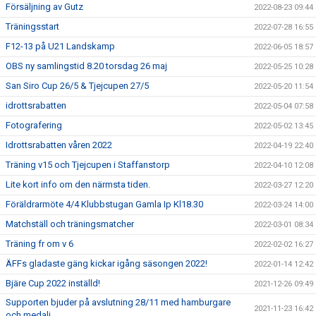
Försäljning av Gutz
2022-08-23 09:44
Träningsstart
2022-07-28 16:55
F12-13 på U21 Landskamp
2022-06-05 18:57
OBS ny samlingstid 8.20 torsdag 26 maj
2022-05-25 10:28
San Siro Cup 26/5 & Tjejcupen 27/5
2022-05-20 11:54
idrottsrabatten
2022-05-04 07:58
Fotografering
2022-05-02 13:45
Idrottsrabatten våren 2022
2022-04-19 22:40
Träning v15 och Tjejcupen i Staffanstorp
2022-04-10 12:08
Lite kort info om den närmsta tiden.
2022-03-27 12:20
Föräldrarmöte 4/4 Klubbstugan Gamla Ip Kl18.30
2022-03-24 14:00
Matchställ och träningsmatcher
2022-03-01 08:34
Träning fr om v 6
2022-02-02 16:27
ÄFFs gladaste gäng kickar igång säsongen 2022!
2022-01-14 12:42
Bjäre Cup 2022 inställd!
2021-12-26 09:49
Supporten bjuder på avslutning 28/11 med hamburgare
2021-11-23 16:42
och medalj