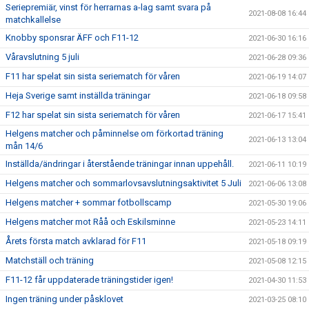
Seriepremiär, vinst för herrarnas a-lag samt svara på
2021-08-08 16:44
matchkallelse
Knobby sponsrar ÄFF och F11-12
2021-06-30 16:16
Våravslutning 5 juli
2021-06-28 09:36
F11 har spelat sin sista seriematch för våren
2021-06-19 14:07
Heja Sverige samt inställda träningar
2021-06-18 09:58
F12 har spelat sin sista seriematch för våren
2021-06-17 15:41
Helgens matcher och påminnelse om förkortad träning
2021-06-13 13:04
mån 14/6
Inställda/ändringar i återstående träningar innan uppehåll.
2021-06-11 10:19
Helgens matcher och sommarlovsavslutningsaktivitet 5 Juli
2021-06-06 13:08
Helgens matcher + sommar fotbollscamp
2021-05-30 19:06
Helgens matcher mot Råå och Eskilsminne
2021-05-23 14:11
Årets första match avklarad för F11
2021-05-18 09:19
Matchställ och träning
2021-05-08 12:15
F11-12 får uppdaterade träningstider igen!
2021-04-30 11:53
Ingen träning under påsklovet
2021-03-25 08:10