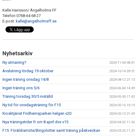
Kalle Hansson/ Ängelholms FF
Telefon 0768-64 68 27
E-post:
kalle@angelholmsff.se
Nyhetsarkiv
Ny utmaning?
2024-11-04 08:01
Avslutning lördag 19 oktober
2024-10-14 09:31
Ingen träning onsdag 14/8
2024-08-12 21:13
Ingen träning ons 5/6
2024-06-04 14:49
Träning torsdag 30/5 inställd
2024-05-30 17:42
Ny tid för onsdagsträning för F15
2024-05-16 10:19
Kiosktjänst Fridhemsparken helgen v20
2024-05-13 21:49
Nya träningstider fr om 8 april dvs v15
2024-04-02 11:56
F15. Föräldramöte/Bingolotter samt träning påskveckan
2024-03-25 11:21