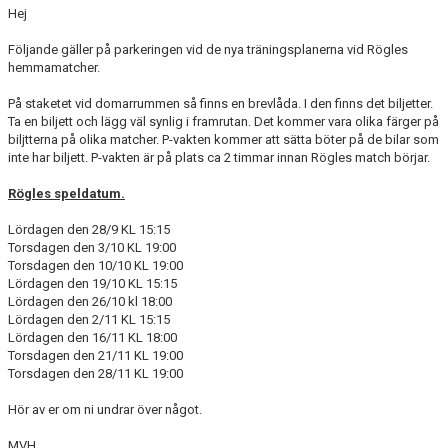
Hej
KONTAKT
Följande gäller på parkeringen vid de nya träningsplanerna vid Rögles
hemmamatcher.
PLANSKISS FRIDHEMSPARKEN
På staketet vid domarrummen så finns en brevlåda. I den finns det biljetter.
Ta en biljett och lägg väl synlig i framrutan. Det kommer vara olika färger på
biljtterna på olika matcher. P-vakten kommer att sätta böter på de bilar som
inte har biljett. P-vakten är på plats ca 2 timmar innan Rögles match börjar.
Rögles speldatum.
Lördagen den 28/9 KL 15:15
Torsdagen den 3/10 KL 19:00
Torsdagen den 10/10 KL 19:00
Lördagen den 19/10 KL 15:15
Lördagen den 26/10 kl 18:00
Lördagen den 2/11 KL 15:15
Lördagen den 16/11 KL 18:00
Torsdagen den 21/11 KL 19:00
Torsdagen den 28/11 KL 19:00
Hör av er om ni undrar över något.
MVH