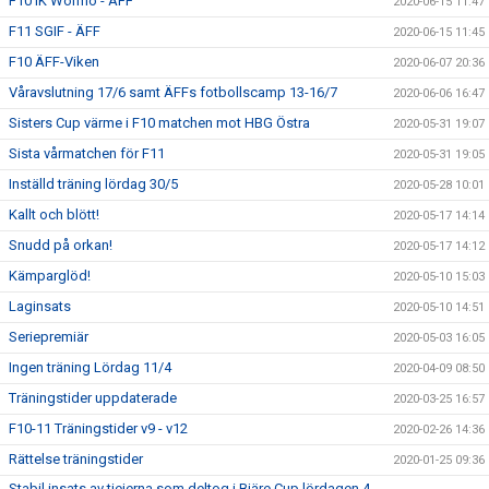
F10 IK Wormo - ÄFF
2020-06-15 11:47
F11 SGIF - ÄFF
2020-06-15 11:45
F10 ÄFF-Viken
2020-06-07 20:36
Våravslutning 17/6 samt ÄFFs fotbollscamp 13-16/7
2020-06-06 16:47
Sisters Cup värme i F10 matchen mot HBG Östra
2020-05-31 19:07
Sista vårmatchen för F11
2020-05-31 19:05
Inställd träning lördag 30/5
2020-05-28 10:01
Kallt och blött!
2020-05-17 14:14
Snudd på orkan!
2020-05-17 14:12
Kämparglöd!
2020-05-10 15:03
Laginsats
2020-05-10 14:51
Seriepremiär
2020-05-03 16:05
Ingen träning Lördag 11/4
2020-04-09 08:50
Träningstider uppdaterade
2020-03-25 16:57
F10-11 Träningstider v9 - v12
2020-02-26 14:36
Rättelse träningstider
2020-01-25 09:36
Stabil insats av tjejerna som deltog i Bjäre Cup lördagen 4