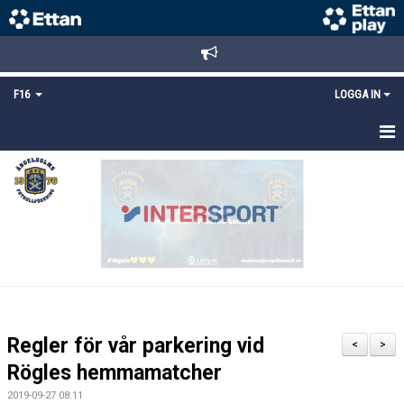
F16
LOGGA IN
HEM
NYHETER
TRUPPEN
KALENDER
MATCHER
Regler för vår parkering vid
<
>
DOKUMENT
Rögles hemmamatcher
2019-09-27 08:11
BILDGALLERI