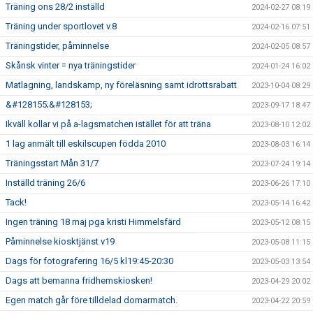
Träning ons 28/2 inställd
2024-02-27 08:19
Träning under sportlovet v.8
2024-02-16 07:51
Träningstider, påminnelse
2024-02-05 08:57
Skånsk vinter = nya träningstider
2024-01-24 16:02
Matlagning, landskamp, ny föreläsning samt idrottsrabatt
2023-10-04 08:29
&#128155;&#128153;
2023-09-17 18:47
Ikväll kollar vi på a-lagsmatchen istället för att träna
2023-08-10 12:02
1 lag anmält till eskilscupen födda 2010
2023-08-03 16:14
Träningsstart Mån 31/7
2023-07-24 19:14
Inställd träning 26/6
2023-06-26 17:10
Tack!
2023-05-14 16:42
Ingen träning 18 maj pga kristi Himmelsfärd
2023-05-12 08:15
Påminnelse kiosktjänst v19
2023-05-08 11:15
Dags för fotografering 16/5 kl19:45-20:30
2023-05-03 13:54
Dags att bemanna fridhemskiosken!
2023-04-29 20:02
Egen match går före tilldelad domarmatch.
2023-04-22 20:59