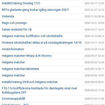
Inställd träning Onsdag 17/2
2021-02-17 12:55
ÄFFs gladaste gäng kickar igång säsongen 2021!
2021-01-27 15:12
Vintervila
2020-11-26 08:46
Regn och prisregn
2020-10-21 22:09
Serien avslutad för i år
2020-10-17 16:41
Helgens matcher, bollflickor och idrottshäfte
2020-10-12 08:14
Höstens idrottshäften delas ut på onsdagsträningen 14/10
2020-10-11 14:25
Höstinformation
2020-10-03 14:45
Helgens matcher Hittarp & IK Wormo
2020-09-27 20:23
Helgens matcher
2020-09-20 16:46
Helgens matcher/aktiviteter
2020-09-13 20:17
Helgens matcher
2020-09-06 18:37
Inställd träning 29/8 och helgens matcher
2020-08-23 20:41
F10-11s bollflickorna bäddade för damlagets vinst över
2020-08-22 17:55
Kullabygdens DFF
Sommaruppehåll
2020-07-05 17:46