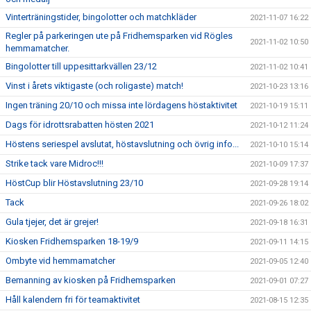
Vinterträningstider, bingolotter och matchkläder
2021-11-07 16:22
Regler på parkeringen ute på Fridhemsparken vid Rögles
2021-11-02 10:50
hemmamatcher.
Bingolotter till uppesittarkvällen 23/12
2021-11-02 10:41
Vinst i årets viktigaste (och roligaste) match!
2021-10-23 13:16
Ingen träning 20/10 och missa inte lördagens höstaktivitet
2021-10-19 15:11
Dags för idrottsrabatten hösten 2021
2021-10-12 11:24
Höstens seriespel avslutat, höstavslutning och övrig info...
2021-10-10 15:14
Strike tack vare Midroc!!!
2021-10-09 17:37
HöstCup blir Höstavslutning 23/10
2021-09-28 19:14
Tack
2021-09-26 18:02
Gula tjejer, det är grejer!
2021-09-18 16:31
Kiosken Fridhemsparken 18-19/9
2021-09-11 14:15
Ombyte vid hemmamatcher
2021-09-05 12:40
Bemanning av kiosken på Fridhemsparken
2021-09-01 07:27
Håll kalendern fri för teamaktivitet
2021-08-15 12:35