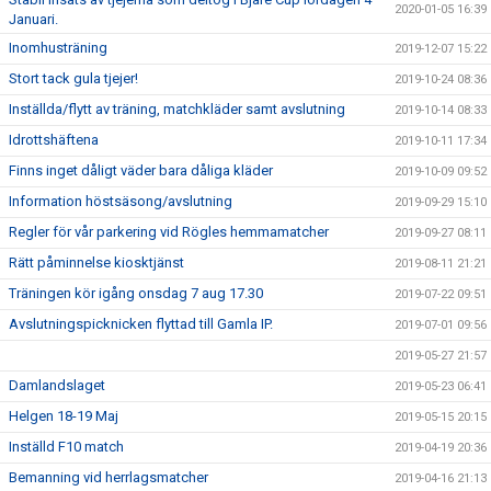
2020-01-05 16:39
Januari.
Inomhusträning
2019-12-07 15:22
Stort tack gula tjejer!
2019-10-24 08:36
Inställda/flytt av träning, matchkläder samt avslutning
2019-10-14 08:33
Idrottshäftena
2019-10-11 17:34
Finns inget dåligt väder bara dåliga kläder
2019-10-09 09:52
Information höstsäsong/avslutning
2019-09-29 15:10
Regler för vår parkering vid Rögles hemmamatcher
2019-09-27 08:11
Rätt påminnelse kiosktjänst
2019-08-11 21:21
Träningen kör igång onsdag 7 aug 17.30
2019-07-22 09:51
Avslutningspicknicken flyttad till Gamla IP.
2019-07-01 09:56
2019-05-27 21:57
Damlandslaget
2019-05-23 06:41
Helgen 18-19 Maj
2019-05-15 20:15
Inställd F10 match
2019-04-19 20:36
Bemanning vid herrlagsmatcher
2019-04-16 21:13