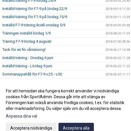
Inställd träning F7-9 lördag 29/9
2018-09-26 20:46
Inställd träning för F7-9 på lördag 22/9
2018-09-19 11:05
Inställd träning för F7-9 på lördag 15/9
2018-09-11 12:09
Inställd F7-9 träning ikväll onsdag 5/9
2018-09-05 09:48
Träningen inställd lördag 1/9
2018-08-25 11:59
Träning F7-9 lördag 4 augusti
2018-07-30 08:36
Tack för en fin vårsäsong!
2018-06-17 14:38
Inställd träning - Onsdag 6 juni
2018-06-02 11:28
Inställd träning - Lördag 9 juni
2018-06-02 11:22
Sommaruppehåll för F7-9 v.25 - v.30
2018-06-02 11:17
Nya träningstider från vecka 17 för F7-9
2018-04-19 20:39
Seriepremiären för F9 avklarad
För att hemsidan ska fungera korrekt använder vi nödvändiga
2018-04-16 08:01
cookies från SportAdmin. Dessa går inte att stänga av.
Kalendern uppdaterad med träningstider
2018-04-05 21:23
Föreningen kan också använda frivilliga cookies, t.ex. för statistik
eller marknadsföring. Du väljer själv om du vill acceptera dessa.
Anpassa dina val
Cookie-inställningar
Gå till Webbversion
Acceptera nödvändiga
Acceptera alla