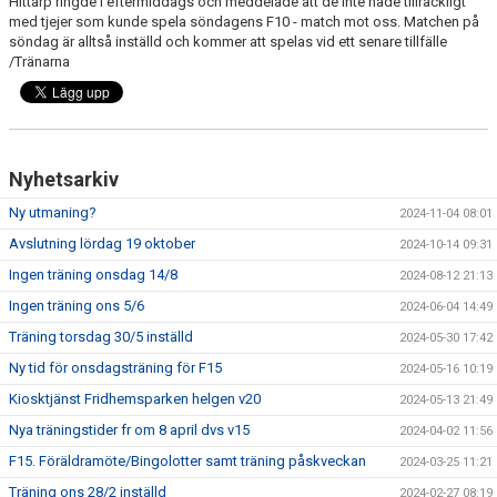
Hittarp ringde i eftermiddags och meddelade att de inte hade tillräckligt
med tjejer som kunde spela söndagens F10 - match mot oss. Matchen på
söndag är alltså inställd och kommer att spelas vid ett senare tillfälle
KONTAKT
/Tränarna
PLANSKISS FRIDHEMSPARKEN
Nyhetsarkiv
Ny utmaning?
2024-11-04 08:01
Avslutning lördag 19 oktober
2024-10-14 09:31
Ingen träning onsdag 14/8
2024-08-12 21:13
Ingen träning ons 5/6
2024-06-04 14:49
Träning torsdag 30/5 inställd
2024-05-30 17:42
Ny tid för onsdagsträning för F15
2024-05-16 10:19
Kiosktjänst Fridhemsparken helgen v20
2024-05-13 21:49
Nya träningstider fr om 8 april dvs v15
2024-04-02 11:56
F15. Föräldramöte/Bingolotter samt träning påskveckan
2024-03-25 11:21
Träning ons 28/2 inställd
2024-02-27 08:19