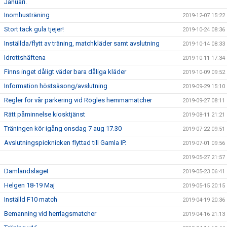
Januari.
Inomhusträning
2019-12-07 15:22
Stort tack gula tjejer!
2019-10-24 08:36
Inställda/flytt av träning, matchkläder samt avslutning
2019-10-14 08:33
Idrottshäftena
2019-10-11 17:34
Finns inget dåligt väder bara dåliga kläder
2019-10-09 09:52
Information höstsäsong/avslutning
2019-09-29 15:10
Regler för vår parkering vid Rögles hemmamatcher
2019-09-27 08:11
Rätt påminnelse kiosktjänst
2019-08-11 21:21
Träningen kör igång onsdag 7 aug 17.30
2019-07-22 09:51
Avslutningspicknicken flyttad till Gamla IP.
2019-07-01 09:56
2019-05-27 21:57
Damlandslaget
2019-05-23 06:41
Helgen 18-19 Maj
2019-05-15 20:15
Inställd F10 match
2019-04-19 20:36
Bemanning vid herrlagsmatcher
2019-04-16 21:13