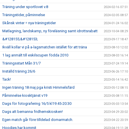
Träning under sportlovet v.8
2024-02-16 07:51
Träningstider, påminnelse
2024-02-05 08:57
Skånsk vinter = nya träningstider
2024-01-24 16:02
Matlagning, landskamp, ny föreläsning samt idrottsrabatt
2023-10-04 08:29
&#128155;&#128153;
2023-09-17 18:47
Ikväll kollar vi på a-lagsmatchen istället för att träna
2023-08-10 12:02
1 lag anmält till eskilscupen födda 2010
2023-08-03 16:14
Träningsstart Mån 31/7
2023-07-24 19:14
Inställd träning 26/6
2023-06-26 17:10
Tack!
2023-05-14 16:42
Ingen träning 18 maj pga kristi Himmelsfärd
2023-05-12 08:15
Påminnelse kiosktjänst v19
2023-05-08 11:15
Dags för fotografering 16/5 kl19:45-20:30
2023-05-03 13:54
Dags att bemanna fridhemskiosken!
2023-04-29 20:02
Egen match går före tilldelad domarmatch.
2023-04-22 20:59
Hoodies har kommit
2023-04-19 11:28