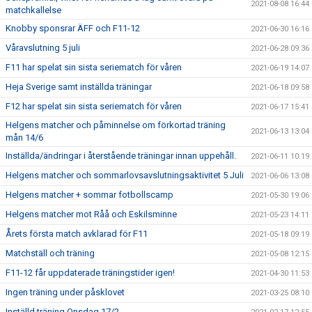
2021-08-08 16:44
matchkallelse
Knobby sponsrar ÄFF och F11-12
2021-06-30 16:16
Våravslutning 5 juli
2021-06-28 09:36
F11 har spelat sin sista seriematch för våren
2021-06-19 14:07
Heja Sverige samt inställda träningar
2021-06-18 09:58
F12 har spelat sin sista seriematch för våren
2021-06-17 15:41
Helgens matcher och påminnelse om förkortad träning
2021-06-13 13:04
mån 14/6
Inställda/ändringar i återstående träningar innan uppehåll.
2021-06-11 10:19
Helgens matcher och sommarlovsavslutningsaktivitet 5 Juli
2021-06-06 13:08
Helgens matcher + sommar fotbollscamp
2021-05-30 19:06
Helgens matcher mot Råå och Eskilsminne
2021-05-23 14:11
Årets första match avklarad för F11
2021-05-18 09:19
Matchställ och träning
2021-05-08 12:15
F11-12 får uppdaterade träningstider igen!
2021-04-30 11:53
Ingen träning under påsklovet
2021-03-25 08:10
Inställd träning Onsdag 17/2