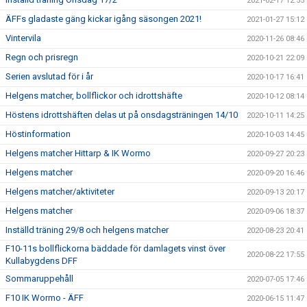
2021-02-17 12:55
ÄFFs gladaste gäng kickar igång säsongen 2021!
2021-01-27 15:12
Vintervila
2020-11-26 08:46
Regn och prisregn
2020-10-21 22:09
Serien avslutad för i år
2020-10-17 16:41
Helgens matcher, bollflickor och idrottshäfte
2020-10-12 08:14
Höstens idrottshäften delas ut på onsdagsträningen 14/10
2020-10-11 14:25
Höstinformation
2020-10-03 14:45
Helgens matcher Hittarp & IK Wormo
2020-09-27 20:23
Helgens matcher
2020-09-20 16:46
Helgens matcher/aktiviteter
2020-09-13 20:17
Helgens matcher
2020-09-06 18:37
Inställd träning 29/8 och helgens matcher
2020-08-23 20:41
F10-11s bollflickorna bäddade för damlagets vinst över
2020-08-22 17:55
Kullabygdens DFF
Sommaruppehåll
2020-07-05 17:46
F10 IK Wormo - ÄFF
2020-06-15 11:47