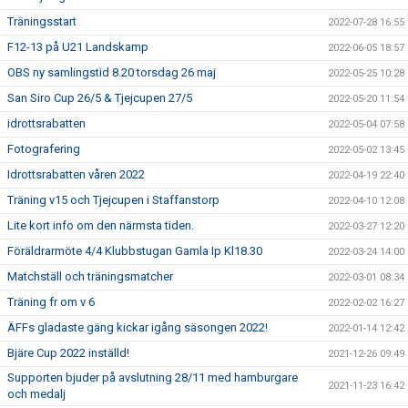
Träningsstart
2022-07-28 16:55
F12-13 på U21 Landskamp
2022-06-05 18:57
OBS ny samlingstid 8.20 torsdag 26 maj
2022-05-25 10:28
San Siro Cup 26/5 & Tjejcupen 27/5
2022-05-20 11:54
idrottsrabatten
2022-05-04 07:58
Fotografering
2022-05-02 13:45
Idrottsrabatten våren 2022
2022-04-19 22:40
Träning v15 och Tjejcupen i Staffanstorp
2022-04-10 12:08
Lite kort info om den närmsta tiden.
2022-03-27 12:20
Föräldrarmöte 4/4 Klubbstugan Gamla Ip Kl18.30
2022-03-24 14:00
Matchställ och träningsmatcher
2022-03-01 08:34
Träning fr om v 6
2022-02-02 16:27
ÄFFs gladaste gäng kickar igång säsongen 2022!
2022-01-14 12:42
Bjäre Cup 2022 inställd!
2021-12-26 09:49
Supporten bjuder på avslutning 28/11 med hamburgare
2021-11-23 16:42
och medalj