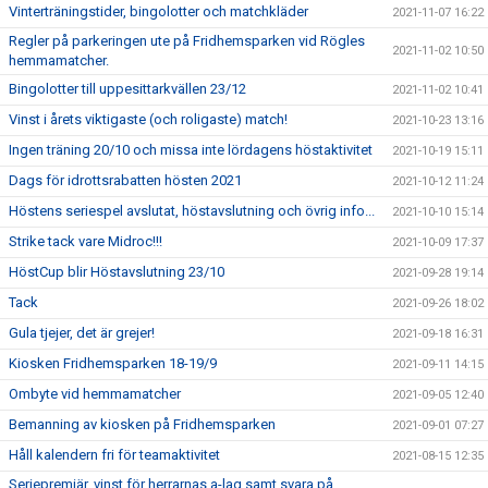
Vinterträningstider, bingolotter och matchkläder
2021-11-07 16:22
Regler på parkeringen ute på Fridhemsparken vid Rögles
2021-11-02 10:50
hemmamatcher.
Bingolotter till uppesittarkvällen 23/12
2021-11-02 10:41
Vinst i årets viktigaste (och roligaste) match!
2021-10-23 13:16
Ingen träning 20/10 och missa inte lördagens höstaktivitet
2021-10-19 15:11
Dags för idrottsrabatten hösten 2021
2021-10-12 11:24
Höstens seriespel avslutat, höstavslutning och övrig info...
2021-10-10 15:14
Strike tack vare Midroc!!!
2021-10-09 17:37
HöstCup blir Höstavslutning 23/10
2021-09-28 19:14
Tack
2021-09-26 18:02
Gula tjejer, det är grejer!
2021-09-18 16:31
Kiosken Fridhemsparken 18-19/9
2021-09-11 14:15
Ombyte vid hemmamatcher
2021-09-05 12:40
Bemanning av kiosken på Fridhemsparken
2021-09-01 07:27
Håll kalendern fri för teamaktivitet
2021-08-15 12:35
Seriepremiär, vinst för herrarnas a-lag samt svara på