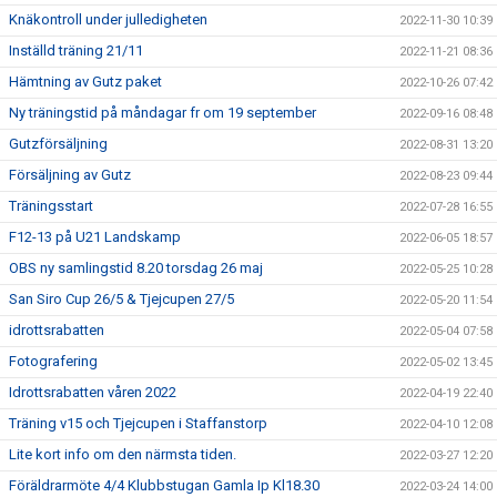
Knäkontroll under julledigheten
2022-11-30 10:39
Inställd träning 21/11
2022-11-21 08:36
Hämtning av Gutz paket
2022-10-26 07:42
Ny träningstid på måndagar fr om 19 september
2022-09-16 08:48
Gutzförsäljning
2022-08-31 13:20
Försäljning av Gutz
2022-08-23 09:44
Träningsstart
2022-07-28 16:55
F12-13 på U21 Landskamp
2022-06-05 18:57
OBS ny samlingstid 8.20 torsdag 26 maj
2022-05-25 10:28
San Siro Cup 26/5 & Tjejcupen 27/5
2022-05-20 11:54
idrottsrabatten
2022-05-04 07:58
Fotografering
2022-05-02 13:45
Idrottsrabatten våren 2022
2022-04-19 22:40
Träning v15 och Tjejcupen i Staffanstorp
2022-04-10 12:08
Lite kort info om den närmsta tiden.
2022-03-27 12:20
Föräldrarmöte 4/4 Klubbstugan Gamla Ip Kl18.30
2022-03-24 14:00