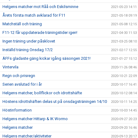
Helgens matcher mot Råå och Eskilsminne
2021-05-23 14:11
Årets första match avklarad för F11
2021-05-18 09:19
Matchställ och träning
2021-05-08 12:15
F11-12 får uppdaterade träningstider igen!
2021-04-30 11:53
Ingen träning under påsklovet
2021-03-25 08:10
Inställd träning Onsdag 17/2
2021-02-17 12:55
ÄFFs gladaste gäng kickar igång säsongen 2021!
2021-01-27 15:12
Vintervila
2020-11-26 08:46
Regn och prisregn
2020-10-21 22:09
Serien avslutad för i år
2020-10-17 16:41
Helgens matcher, bollflickor och idrottshäfte
2020-10-12 08:14
Höstens idrottshäften delas ut på onsdagsträningen 14/10
2020-10-11 14:25
Höstinformation
2020-10-03 14:45
Helgens matcher Hittarp & IK Wormo
2020-09-27 20:23
Helgens matcher
2020-09-20 16:46
Helgens matcher/aktiviteter
2020-09-13 20:17