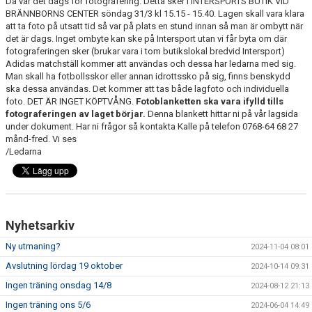
Då var det dags för fotografering. Detta sker i INTERSPORTS BUTIK VID
BRÄNNBORNS CENTER söndag 31/3 kl 15.15 - 15.40. Lagen skall vara klara
att ta foto på utsatt tid så var på plats en stund innan så man är ombytt när
KONTAKT
det är dags. Inget ombyte kan ske på Intersport utan vi får byta om där
fotograferingen sker (brukar vara i tom butikslokal bredvid Intersport)
PLANSKISS FRIDHEMSPARKEN
Adidas matchställ kommer att användas och dessa har ledarna med sig.
Man skall ha fotbollsskor eller annan idrottssko på sig, finns benskydd
ska dessa användas. Det kommer att tas både lagfoto och individuella
foto. DET ÄR INGET KÖPTVÅNG.
Fotoblanketten ska vara ifylld tills
fotograferingen av laget börjar.
Denna blankett hittar ni på vår lagsida
under dokument. Har ni frågor så kontakta Kalle på telefon 0768-64 68 27
månd-fred. Vi ses
/Ledarna
Nyhetsarkiv
Ny utmaning?
2024-11-04 08:01
Avslutning lördag 19 oktober
2024-10-14 09:31
Ingen träning onsdag 14/8
2024-08-12 21:13
Ingen träning ons 5/6
2024-06-04 14:49