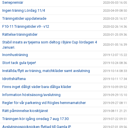
Seriepremiär
2020-05-03 16:05
Ingen träning Lördag 11/4
2020-04-09 08:50
Träningstider uppdaterade
2020-03-25 16:57
F10-11 Träningstider v9 - v12
2020-02-26 14:36
Rättelse träningstider
2020-01-25 09:36
Stabil insats av tjejerna som deltog i Bjäre Cup lördagen 4
2020-01-05 16:39
Januari.
Inomhusträning
2019-12-07 15:22
Stort tack gula tjejer!
2019-10-24 08:36
Inställda/flytt av träning, matchkläder samt avslutning
2019-10-14 08:33
Idrottshäftena
2019-10-11 17:34
Finns inget dåligt väder bara dåliga kläder
2019-10-09 09:52
Information höstsäsong/avslutning
2019-09-29 15:10
Regler för vår parkering vid Rögles hemmamatcher
2019-09-27 08:11
Rätt påminnelse kiosktjänst
2019-08-11 21:21
Träningen kör igång onsdag 7 aug 17.30
2019-07-22 09:51
Avslutningspicknicken flyttad till Gamla IP.
2019-07-01 09:56