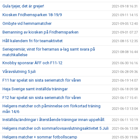
Gula tjejer, det är grejer!
2021-09-18 16:31
Kiosken Fridhemsparken 18-19/9
2021-09-11 14:15
Ombyte vid hemmamatcher
2021-09-05 12:40
Bemanning av kiosken på Fridhemsparken
2021-09-01 07:27
Håll kalendern fri för teamaktivitet
2021-08-15 12:35
Seriepremiär, vinst för herrarnas a-lag samt svara på
2021-08-08 16:44
matchkallelse
Knobby sponsrar ÄFF och F11-12
2021-06-30 16:16
Våravslutning 5 juli
2021-06-28 09:36
F11 har spelat sin sista seriematch för våren
2021-06-19 14:07
Heja Sverige samt inställda träningar
2021-06-18 09:58
F12 har spelat sin sista seriematch för våren
2021-06-17 15:41
Helgens matcher och påminnelse om förkortad träning
2021-06-13 13:04
mån 14/6
Inställda/ändringar i återstående träningar innan uppehåll.
2021-06-11 10:19
Helgens matcher och sommarlovsavslutningsaktivitet 5 Juli
2021-06-06 13:08
Helgens matcher + sommar fotbollscamp
2021-05-30 19:06