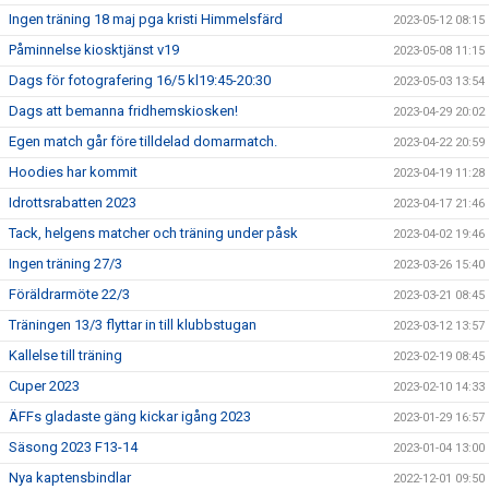
Ingen träning 18 maj pga kristi Himmelsfärd
2023-05-12 08:15
Påminnelse kiosktjänst v19
2023-05-08 11:15
Dags för fotografering 16/5 kl19:45-20:30
2023-05-03 13:54
Dags att bemanna fridhemskiosken!
2023-04-29 20:02
Egen match går före tilldelad domarmatch.
2023-04-22 20:59
Hoodies har kommit
2023-04-19 11:28
Idrottsrabatten 2023
2023-04-17 21:46
Tack, helgens matcher och träning under påsk
2023-04-02 19:46
Ingen träning 27/3
2023-03-26 15:40
Föräldrarmöte 22/3
2023-03-21 08:45
Träningen 13/3 flyttar in till klubbstugan
2023-03-12 13:57
Kallelse till träning
2023-02-19 08:45
Cuper 2023
2023-02-10 14:33
ÄFFs gladaste gäng kickar igång 2023
2023-01-29 16:57
Säsong 2023 F13-14
2023-01-04 13:00
Nya kaptensbindlar
2022-12-01 09:50