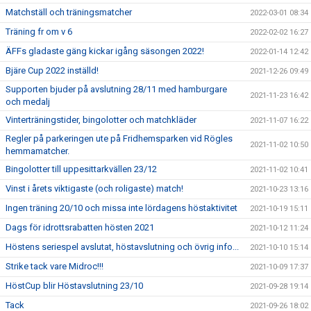
Matchställ och träningsmatcher
2022-03-01 08:34
Träning fr om v 6
2022-02-02 16:27
ÄFFs gladaste gäng kickar igång säsongen 2022!
2022-01-14 12:42
Bjäre Cup 2022 inställd!
2021-12-26 09:49
Supporten bjuder på avslutning 28/11 med hamburgare
2021-11-23 16:42
och medalj
Vinterträningstider, bingolotter och matchkläder
2021-11-07 16:22
Regler på parkeringen ute på Fridhemsparken vid Rögles
2021-11-02 10:50
hemmamatcher.
Bingolotter till uppesittarkvällen 23/12
2021-11-02 10:41
Vinst i årets viktigaste (och roligaste) match!
2021-10-23 13:16
Ingen träning 20/10 och missa inte lördagens höstaktivitet
2021-10-19 15:11
Dags för idrottsrabatten hösten 2021
2021-10-12 11:24
Höstens seriespel avslutat, höstavslutning och övrig info...
2021-10-10 15:14
Strike tack vare Midroc!!!
2021-10-09 17:37
HöstCup blir Höstavslutning 23/10
2021-09-28 19:14
Tack
2021-09-26 18:02