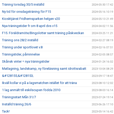
Träning torsdag 30/5 inställd
2024-05-30 17:42
Ny tid för onsdagsträning för F15
2024-05-16 10:19
Kiosktjänst Fridhemsparken helgen v20
2024-05-13 21:49
Nya träningstider fr om 8 april dvs v15
2024-04-02 11:56
F15. Föräldramöte/Bingolotter samt träning påskveckan
2024-03-25 11:21
Träning ons 28/2 inställd
2024-02-27 08:19
Träning under sportlovet v.8
2024-02-16 07:51
Träningstider, påminnelse
2024-02-05 08:57
Skånsk vinter = nya träningstider
2024-01-24 16:02
Matlagning, landskamp, ny föreläsning samt idrottsrabatt
2023-10-04 08:29
&#128155;&#128153;
2023-09-17 18:47
Ikväll kollar vi på a-lagsmatchen istället för att träna
2023-08-10 12:02
1 lag anmält till eskilscupen födda 2010
2023-08-03 16:14
Träningsstart Mån 31/7
2023-07-24 19:14
Inställd träning 26/6
2023-06-26 17:10
Tack!
2023-05-14 16:42