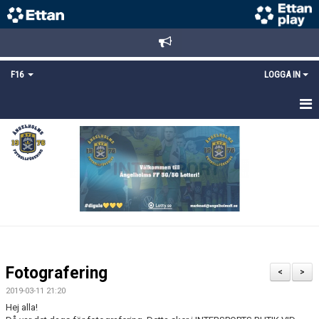
F16
LOGGA IN
HEM
NYHETER
TRUPPEN
KALENDER
MATCHER
Fotografering
<
>
DOKUMENT
2019-03-11 21:20
Hej alla!
BILDGALLERI