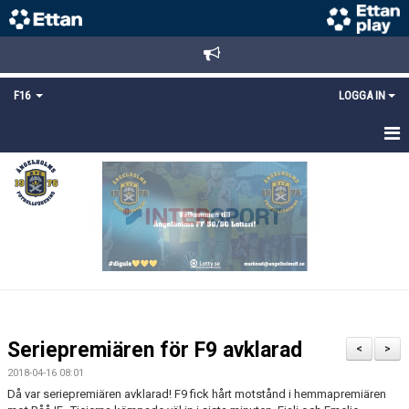
F16
LOGGA IN
HEM
NYHETER
TRUPPEN
KALENDER
MATCHER
Seriepremiären för F9 avklarad
<
>
DOKUMENT
2018-04-16 08:01
Då var seriepremiären avklarad! F9 fick hårt motstånd i hemmapremiären
BILDGALLERI