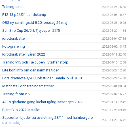
Träningsstart
2022-07-28 16:55
F12-13 på U21 Landskamp
2022-06-05 18:57
OBS ny samlingstid 8.20 torsdag 26 maj
2022-05-25 10:28
San Siro Cup 26/5 & Tjejcupen 27/5
2022-05-20 11:54
idrottsrabatten
2022-05-04 07:58
Fotografering
2022-05-02 13:45
Idrottsrabatten våren 2022
2022-04-19 22:40
Träning v15 och Tjejcupen i Staffanstorp
2022-04-10 12:08
Lite kort info om den närmsta tiden.
2022-03-27 12:20
Föräldrarmöte 4/4 Klubbstugan Gamla Ip Kl18.30
2022-03-24 14:00
Matchställ och träningsmatcher
2022-03-01 08:34
Träning fr om v 6
2022-02-02 16:27
ÄFFs gladaste gäng kickar igång säsongen 2022!
2022-01-14 12:42
Bjäre Cup 2022 inställd!
2021-12-26 09:49
Supporten bjuder på avslutning 28/11 med hamburgare
2021-11-23 16:42
och medalj