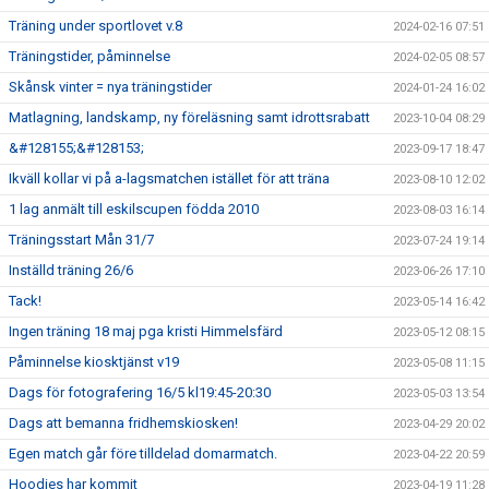
Träning under sportlovet v.8
2024-02-16 07:51
Träningstider, påminnelse
2024-02-05 08:57
Skånsk vinter = nya träningstider
2024-01-24 16:02
Matlagning, landskamp, ny föreläsning samt idrottsrabatt
2023-10-04 08:29
&#128155;&#128153;
2023-09-17 18:47
Ikväll kollar vi på a-lagsmatchen istället för att träna
2023-08-10 12:02
1 lag anmält till eskilscupen födda 2010
2023-08-03 16:14
Träningsstart Mån 31/7
2023-07-24 19:14
Inställd träning 26/6
2023-06-26 17:10
Tack!
2023-05-14 16:42
Ingen träning 18 maj pga kristi Himmelsfärd
2023-05-12 08:15
Påminnelse kiosktjänst v19
2023-05-08 11:15
Dags för fotografering 16/5 kl19:45-20:30
2023-05-03 13:54
Dags att bemanna fridhemskiosken!
2023-04-29 20:02
Egen match går före tilldelad domarmatch.
2023-04-22 20:59
Hoodies har kommit
2023-04-19 11:28