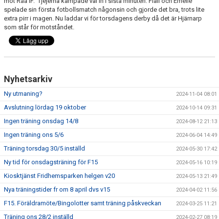
mot Råå IF. Tjejerna kämpade väl in i sista minuten. Fiali och Emelie
spelade sin första fotbollsmatch någonsin och gjorde det bra, trots lite
extra pirr i magen. Nu laddar vi för torsdagens derby då det är Hjärnarp
KONTAKT
som står för motståndet.
PLANSKISS FRIDHEMSPARKEN
Nyhetsarkiv
Ny utmaning?
2024-11-04 08:01
Avslutning lördag 19 oktober
2024-10-14 09:31
Ingen träning onsdag 14/8
2024-08-12 21:13
Ingen träning ons 5/6
2024-06-04 14:49
Träning torsdag 30/5 inställd
2024-05-30 17:42
Ny tid för onsdagsträning för F15
2024-05-16 10:19
Kiosktjänst Fridhemsparken helgen v20
2024-05-13 21:49
Nya träningstider fr om 8 april dvs v15
2024-04-02 11:56
F15. Föräldramöte/Bingolotter samt träning påskveckan
2024-03-25 11:21
Träning ons 28/2 inställd
2024-02-27 08:19