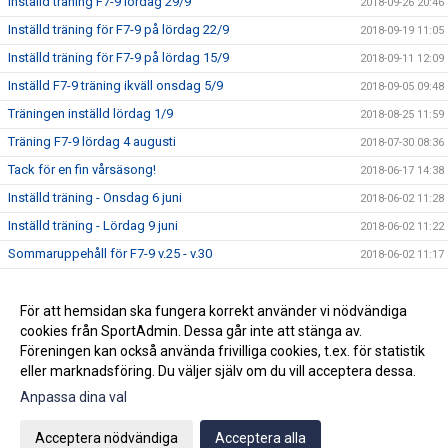
Inställd träning F7-9 lördag 29/9
2018-09-26 20:46
Inställd träning för F7-9 på lördag 22/9
2018-09-19 11:05
Inställd träning för F7-9 på lördag 15/9
2018-09-11 12:09
Inställd F7-9 träning ikväll onsdag 5/9
2018-09-05 09:48
Träningen inställd lördag 1/9
2018-08-25 11:59
Träning F7-9 lördag 4 augusti
2018-07-30 08:36
Tack för en fin vårsäsong!
2018-06-17 14:38
Inställd träning - Onsdag 6 juni
2018-06-02 11:28
Inställd träning - Lördag 9 juni
2018-06-02 11:22
Sommaruppehåll för F7-9 v.25 - v.30
2018-06-02 11:17
Nya träningstider från vecka 17 för F7-9
2018-04-19 20:39
Seriepremiären för F9 avklarad
För att hemsidan ska fungera korrekt använder vi nödvändiga
2018-04-16 08:01
cookies från SportAdmin. Dessa går inte att stänga av.
Kalendern uppdaterad med träningstider
2018-04-05 21:23
Föreningen kan också använda frivilliga cookies, t.ex. för statistik
eller marknadsföring. Du väljer själv om du vill acceptera dessa.
Anpassa dina val
Cookie-inställningar
Gå till Webbversion
Acceptera nödvändiga
Acceptera alla