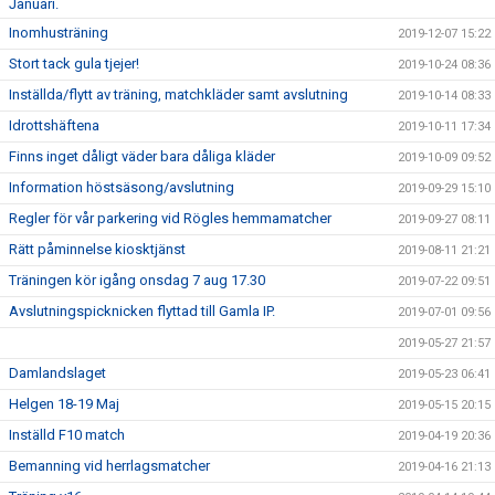
Januari.
Inomhusträning
2019-12-07 15:22
Stort tack gula tjejer!
2019-10-24 08:36
Inställda/flytt av träning, matchkläder samt avslutning
2019-10-14 08:33
Idrottshäftena
2019-10-11 17:34
Finns inget dåligt väder bara dåliga kläder
2019-10-09 09:52
Information höstsäsong/avslutning
2019-09-29 15:10
Regler för vår parkering vid Rögles hemmamatcher
2019-09-27 08:11
Rätt påminnelse kiosktjänst
2019-08-11 21:21
Träningen kör igång onsdag 7 aug 17.30
2019-07-22 09:51
Avslutningspicknicken flyttad till Gamla IP.
2019-07-01 09:56
2019-05-27 21:57
Damlandslaget
2019-05-23 06:41
Helgen 18-19 Maj
2019-05-15 20:15
Inställd F10 match
2019-04-19 20:36
Bemanning vid herrlagsmatcher
2019-04-16 21:13