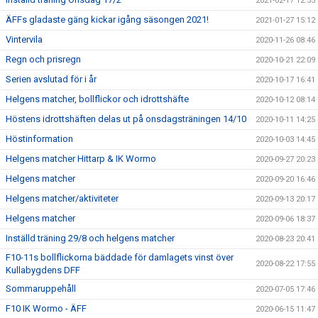
2021-02-17 12:55
ÄFFs gladaste gäng kickar igång säsongen 2021!
2021-01-27 15:12
Vintervila
2020-11-26 08:46
Regn och prisregn
2020-10-21 22:09
Serien avslutad för i år
2020-10-17 16:41
Helgens matcher, bollflickor och idrottshäfte
2020-10-12 08:14
Höstens idrottshäften delas ut på onsdagsträningen 14/10
2020-10-11 14:25
Höstinformation
2020-10-03 14:45
Helgens matcher Hittarp & IK Wormo
2020-09-27 20:23
Helgens matcher
2020-09-20 16:46
Helgens matcher/aktiviteter
2020-09-13 20:17
Helgens matcher
2020-09-06 18:37
Inställd träning 29/8 och helgens matcher
2020-08-23 20:41
F10-11s bollflickorna bäddade för damlagets vinst över
2020-08-22 17:55
Kullabygdens DFF
Sommaruppehåll
2020-07-05 17:46
F10 IK Wormo - ÄFF
2020-06-15 11:47