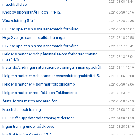
2021-08-08 16:44
matchkallelse
Knobby sponsrar ÄFF och F11-12
2021-06-30 16:16
Våravslutning 5 juli
2021-06-28 09:36
F11 har spelat sin sista seriematch för våren
2021-06-19 14:07
Heja Sverige samt inställda träningar
2021-06-18 09:58
F12 har spelat sin sista seriematch för våren
2021-06-17 15:41
Helgens matcher och påminnelse om förkortad träning
2021-06-13 13:04
mån 14/6
Inställda/ändringar i återstående träningar innan uppehåll.
2021-06-11 10:19
Helgens matcher och sommarlovsavslutningsaktivitet 5 Juli
2021-06-06 13:08
Helgens matcher + sommar fotbollscamp
2021-05-30 19:06
Helgens matcher mot Råå och Eskilsminne
2021-05-23 14:11
Årets första match avklarad för F11
2021-05-18 09:19
Matchställ och träning
2021-05-08 12:15
F11-12 får uppdaterade träningstider igen!
2021-04-30 11:53
Ingen träning under påsklovet
2021-03-25 08:10
Inställd träning Onsdag 17/2