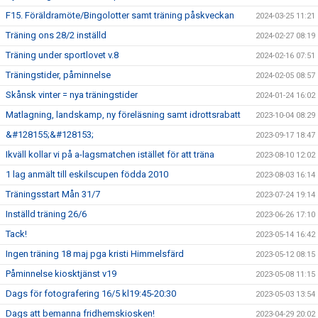
F15. Föräldramöte/Bingolotter samt träning påskveckan
2024-03-25 11:21
Träning ons 28/2 inställd
2024-02-27 08:19
Träning under sportlovet v.8
2024-02-16 07:51
Träningstider, påminnelse
2024-02-05 08:57
Skånsk vinter = nya träningstider
2024-01-24 16:02
Matlagning, landskamp, ny föreläsning samt idrottsrabatt
2023-10-04 08:29
&#128155;&#128153;
2023-09-17 18:47
Ikväll kollar vi på a-lagsmatchen istället för att träna
2023-08-10 12:02
1 lag anmält till eskilscupen födda 2010
2023-08-03 16:14
Träningsstart Mån 31/7
2023-07-24 19:14
Inställd träning 26/6
2023-06-26 17:10
Tack!
2023-05-14 16:42
Ingen träning 18 maj pga kristi Himmelsfärd
2023-05-12 08:15
Påminnelse kiosktjänst v19
2023-05-08 11:15
Dags för fotografering 16/5 kl19:45-20:30
2023-05-03 13:54
Dags att bemanna fridhemskiosken!
2023-04-29 20:02