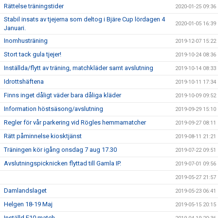
Rättelse träningstider
2020-01-25 09:36
Stabil insats av tjejerna som deltog i Bjäre Cup lördagen 4
2020-01-05 16:39
Januari.
Inomhusträning
2019-12-07 15:22
Stort tack gula tjejer!
2019-10-24 08:36
Inställda/flytt av träning, matchkläder samt avslutning
2019-10-14 08:33
Idrottshäftena
2019-10-11 17:34
Finns inget dåligt väder bara dåliga kläder
2019-10-09 09:52
Information höstsäsong/avslutning
2019-09-29 15:10
Regler för vår parkering vid Rögles hemmamatcher
2019-09-27 08:11
Rätt påminnelse kiosktjänst
2019-08-11 21:21
Träningen kör igång onsdag 7 aug 17.30
2019-07-22 09:51
Avslutningspicknicken flyttad till Gamla IP.
2019-07-01 09:56
2019-05-27 21:57
Damlandslaget
2019-05-23 06:41
Helgen 18-19 Maj
2019-05-15 20:15
Inställd F10 match