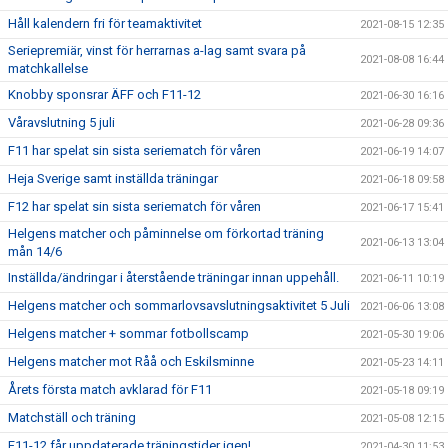
Håll kalendern fri för teamaktivitet
2021-08-15 12:35
Seriepremiär, vinst för herrarnas a-lag samt svara på
2021-08-08 16:44
matchkallelse
Knobby sponsrar ÄFF och F11-12
2021-06-30 16:16
Våravslutning 5 juli
2021-06-28 09:36
F11 har spelat sin sista seriematch för våren
2021-06-19 14:07
Heja Sverige samt inställda träningar
2021-06-18 09:58
F12 har spelat sin sista seriematch för våren
2021-06-17 15:41
Helgens matcher och påminnelse om förkortad träning
2021-06-13 13:04
mån 14/6
Inställda/ändringar i återstående träningar innan uppehåll.
2021-06-11 10:19
Helgens matcher och sommarlovsavslutningsaktivitet 5 Juli
2021-06-06 13:08
Helgens matcher + sommar fotbollscamp
2021-05-30 19:06
Helgens matcher mot Råå och Eskilsminne
2021-05-23 14:11
Årets första match avklarad för F11
2021-05-18 09:19
Matchställ och träning
2021-05-08 12:15
F11-12 får uppdaterade träningstider igen!
2021-04-30 11:53