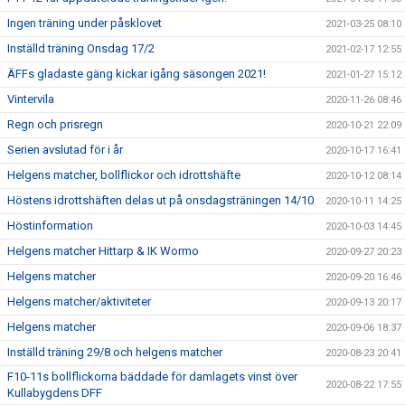
Ingen träning under påsklovet
2021-03-25 08:10
Inställd träning Onsdag 17/2
2021-02-17 12:55
ÄFFs gladaste gäng kickar igång säsongen 2021!
2021-01-27 15:12
Vintervila
2020-11-26 08:46
Regn och prisregn
2020-10-21 22:09
Serien avslutad för i år
2020-10-17 16:41
Helgens matcher, bollflickor och idrottshäfte
2020-10-12 08:14
Höstens idrottshäften delas ut på onsdagsträningen 14/10
2020-10-11 14:25
Höstinformation
2020-10-03 14:45
Helgens matcher Hittarp & IK Wormo
2020-09-27 20:23
Helgens matcher
2020-09-20 16:46
Helgens matcher/aktiviteter
2020-09-13 20:17
Helgens matcher
2020-09-06 18:37
Inställd träning 29/8 och helgens matcher
2020-08-23 20:41
F10-11s bollflickorna bäddade för damlagets vinst över
2020-08-22 17:55
Kullabygdens DFF