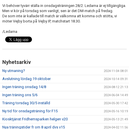
Vi behöver tyvärr ställa in onsdagsträningen 28/2. Ledarna är ej tillgängliga.
Men vi kör på torsdag som vanligt, sen är det DM-match på fredag.
KONTAKT
De som inte är kallade till match är välkomna att komma och stötta, vi
möter Vejby borta på Vejby IP, matchstart 18.30.
PLANSKISS FRIDHEMSPARKEN
/Ledarna
Nyhetsarkiv
Ny utmaning?
2024-11-04 08:01
Avslutning lördag 19 oktober
2024-10-14 09:31
Ingen träning onsdag 14/8
2024-08-12 21:13
Ingen träning ons 5/6
2024-06-04 14:49
Träning torsdag 30/5 inställd
2024-05-30 17:42
Ny tid för onsdagsträning för F15
2024-05-16 10:19
Kiosktjänst Fridhemsparken helgen v20
2024-05-13 21:49
Nya träningstider fr om 8 april dvs v15
2024-04-02 11:56