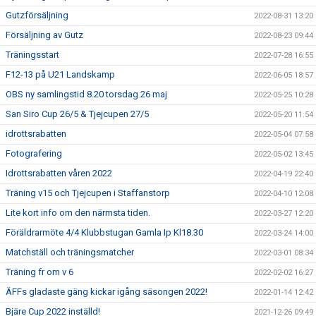
Gutzförsäljning
2022-08-31 13:20
Försäljning av Gutz
2022-08-23 09:44
Träningsstart
2022-07-28 16:55
F12-13 på U21 Landskamp
2022-06-05 18:57
OBS ny samlingstid 8.20 torsdag 26 maj
2022-05-25 10:28
San Siro Cup 26/5 & Tjejcupen 27/5
2022-05-20 11:54
idrottsrabatten
2022-05-04 07:58
Fotografering
2022-05-02 13:45
Idrottsrabatten våren 2022
2022-04-19 22:40
Träning v15 och Tjejcupen i Staffanstorp
2022-04-10 12:08
Lite kort info om den närmsta tiden.
2022-03-27 12:20
Föräldrarmöte 4/4 Klubbstugan Gamla Ip Kl18.30
2022-03-24 14:00
Matchställ och träningsmatcher
2022-03-01 08:34
Träning fr om v 6
2022-02-02 16:27
ÄFFs gladaste gäng kickar igång säsongen 2022!
2022-01-14 12:42
Bjäre Cup 2022 inställd!
2021-12-26 09:49