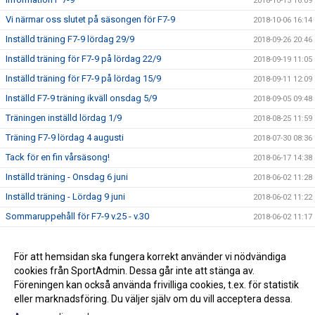
2018-10-15 16:09
Vi närmar oss slutet på säsongen för F7-9
2018-10-06 16:14
Inställd träning F7-9 lördag 29/9
2018-09-26 20:46
Inställd träning för F7-9 på lördag 22/9
2018-09-19 11:05
Inställd träning för F7-9 på lördag 15/9
2018-09-11 12:09
Inställd F7-9 träning ikväll onsdag 5/9
2018-09-05 09:48
Träningen inställd lördag 1/9
2018-08-25 11:59
Träning F7-9 lördag 4 augusti
2018-07-30 08:36
Tack för en fin vårsäsong!
2018-06-17 14:38
Inställd träning - Onsdag 6 juni
2018-06-02 11:28
Inställd träning - Lördag 9 juni
2018-06-02 11:22
Sommaruppehåll för F7-9 v.25 - v.30
2018-06-02 11:17
Nya träningstider från vecka 17 för F7-9
2018-04-19 20:39
Seriepremiären för F9 avklarad
För att hemsidan ska fungera korrekt använder vi nödvändiga
2018-04-16 08:01
cookies från SportAdmin. Dessa går inte att stänga av.
Kalendern uppdaterad med träningstider
2018-04-05 21:23
Föreningen kan också använda frivilliga cookies, t.ex. för statistik
eller marknadsföring. Du väljer själv om du vill acceptera dessa.