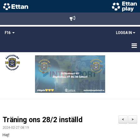
F16
LOGGA IN
HEM
NYHETER
TRUPPEN
KALENDER
MATCHER
Träning ons 28/2 inställd
<
>
DOKUMENT
2024-02-27 08:19
Hej!
BILDGALLERI