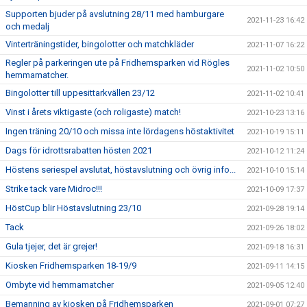
Supporten bjuder på avslutning 28/11 med hamburgare
2021-11-23 16:42
och medalj
Vinterträningstider, bingolotter och matchkläder
2021-11-07 16:22
Regler på parkeringen ute på Fridhemsparken vid Rögles
2021-11-02 10:50
hemmamatcher.
Bingolotter till uppesittarkvällen 23/12
2021-11-02 10:41
Vinst i årets viktigaste (och roligaste) match!
2021-10-23 13:16
Ingen träning 20/10 och missa inte lördagens höstaktivitet
2021-10-19 15:11
Dags för idrottsrabatten hösten 2021
2021-10-12 11:24
Höstens seriespel avslutat, höstavslutning och övrig info...
2021-10-10 15:14
Strike tack vare Midroc!!!
2021-10-09 17:37
HöstCup blir Höstavslutning 23/10
2021-09-28 19:14
Tack
2021-09-26 18:02
Gula tjejer, det är grejer!
2021-09-18 16:31
Kiosken Fridhemsparken 18-19/9
2021-09-11 14:15
Ombyte vid hemmamatcher
2021-09-05 12:40
Bemanning av kiosken på Fridhemsparken
2021-09-01 07:27