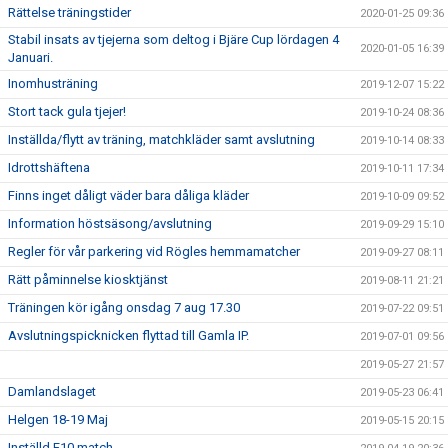
Rättelse träningstider
2020-01-25 09:36
Stabil insats av tjejerna som deltog i Bjäre Cup lördagen 4
2020-01-05 16:39
Januari.
Inomhusträning
2019-12-07 15:22
Stort tack gula tjejer!
2019-10-24 08:36
Inställda/flytt av träning, matchkläder samt avslutning
2019-10-14 08:33
Idrottshäftena
2019-10-11 17:34
Finns inget dåligt väder bara dåliga kläder
2019-10-09 09:52
Information höstsäsong/avslutning
2019-09-29 15:10
Regler för vår parkering vid Rögles hemmamatcher
2019-09-27 08:11
Rätt påminnelse kiosktjänst
2019-08-11 21:21
Träningen kör igång onsdag 7 aug 17.30
2019-07-22 09:51
Avslutningspicknicken flyttad till Gamla IP.
2019-07-01 09:56
2019-05-27 21:57
Damlandslaget
2019-05-23 06:41
Helgen 18-19 Maj
2019-05-15 20:15
Inställd F10 match