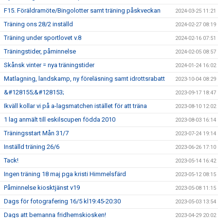
F15. Föräldramöte/Bingolotter samt träning påskveckan
2024-03-25 11:21
Träning ons 28/2 inställd
2024-02-27 08:19
Träning under sportlovet v.8
2024-02-16 07:51
Träningstider, påminnelse
2024-02-05 08:57
Skånsk vinter = nya träningstider
2024-01-24 16:02
Matlagning, landskamp, ny föreläsning samt idrottsrabatt
2023-10-04 08:29
&#128155;&#128153;
2023-09-17 18:47
Ikväll kollar vi på a-lagsmatchen istället för att träna
2023-08-10 12:02
1 lag anmält till eskilscupen födda 2010
2023-08-03 16:14
Träningsstart Mån 31/7
2023-07-24 19:14
Inställd träning 26/6
2023-06-26 17:10
Tack!
2023-05-14 16:42
Ingen träning 18 maj pga kristi Himmelsfärd
2023-05-12 08:15
Påminnelse kiosktjänst v19
2023-05-08 11:15
Dags för fotografering 16/5 kl19:45-20:30
2023-05-03 13:54
Dags att bemanna fridhemskiosken!
2023-04-29 20:02