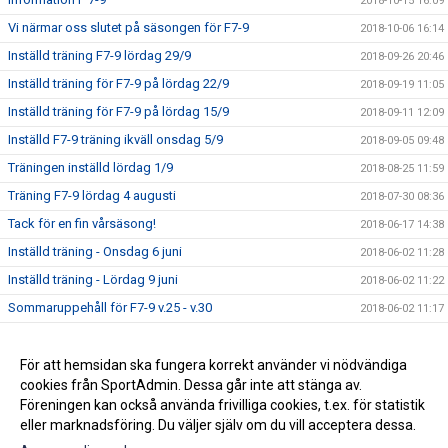
2018-10-15 16:09
Vi närmar oss slutet på säsongen för F7-9
2018-10-06 16:14
Inställd träning F7-9 lördag 29/9
2018-09-26 20:46
Inställd träning för F7-9 på lördag 22/9
2018-09-19 11:05
Inställd träning för F7-9 på lördag 15/9
2018-09-11 12:09
Inställd F7-9 träning ikväll onsdag 5/9
2018-09-05 09:48
Träningen inställd lördag 1/9
2018-08-25 11:59
Träning F7-9 lördag 4 augusti
2018-07-30 08:36
Tack för en fin vårsäsong!
2018-06-17 14:38
Inställd träning - Onsdag 6 juni
2018-06-02 11:28
Inställd träning - Lördag 9 juni
2018-06-02 11:22
Sommaruppehåll för F7-9 v.25 - v.30
2018-06-02 11:17
Nya träningstider från vecka 17 för F7-9
2018-04-19 20:39
Seriepremiären för F9 avklarad
För att hemsidan ska fungera korrekt använder vi nödvändiga
2018-04-16 08:01
cookies från SportAdmin. Dessa går inte att stänga av.
Kalendern uppdaterad med träningstider
2018-04-05 21:23
Föreningen kan också använda frivilliga cookies, t.ex. för statistik
eller marknadsföring. Du väljer själv om du vill acceptera dessa.