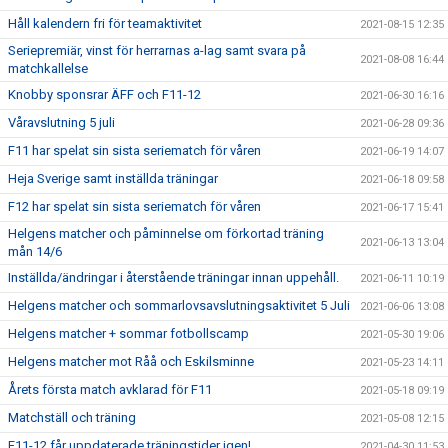
Håll kalendern fri för teamaktivitet
2021-08-15 12:35
Seriepremiär, vinst för herrarnas a-lag samt svara på
2021-08-08 16:44
matchkallelse
Knobby sponsrar ÄFF och F11-12
2021-06-30 16:16
Våravslutning 5 juli
2021-06-28 09:36
F11 har spelat sin sista seriematch för våren
2021-06-19 14:07
Heja Sverige samt inställda träningar
2021-06-18 09:58
F12 har spelat sin sista seriematch för våren
2021-06-17 15:41
Helgens matcher och påminnelse om förkortad träning
2021-06-13 13:04
mån 14/6
Inställda/ändringar i återstående träningar innan uppehåll.
2021-06-11 10:19
Helgens matcher och sommarlovsavslutningsaktivitet 5 Juli
2021-06-06 13:08
Helgens matcher + sommar fotbollscamp
2021-05-30 19:06
Helgens matcher mot Råå och Eskilsminne
2021-05-23 14:11
Årets första match avklarad för F11
2021-05-18 09:19
Matchställ och träning
2021-05-08 12:15
F11-12 får uppdaterade träningstider igen!
2021-04-30 11:53