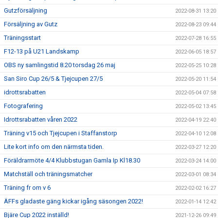
Gutzförsäljning
2022-08-31 13:20
Försäljning av Gutz
2022-08-23 09:44
Träningsstart
2022-07-28 16:55
F12-13 på U21 Landskamp
2022-06-05 18:57
OBS ny samlingstid 8.20 torsdag 26 maj
2022-05-25 10:28
San Siro Cup 26/5 & Tjejcupen 27/5
2022-05-20 11:54
idrottsrabatten
2022-05-04 07:58
Fotografering
2022-05-02 13:45
Idrottsrabatten våren 2022
2022-04-19 22:40
Träning v15 och Tjejcupen i Staffanstorp
2022-04-10 12:08
Lite kort info om den närmsta tiden.
2022-03-27 12:20
Föräldrarmöte 4/4 Klubbstugan Gamla Ip Kl18.30
2022-03-24 14:00
Matchställ och träningsmatcher
2022-03-01 08:34
Träning fr om v 6
2022-02-02 16:27
ÄFFs gladaste gäng kickar igång säsongen 2022!
2022-01-14 12:42
Bjäre Cup 2022 inställd!
2021-12-26 09:49