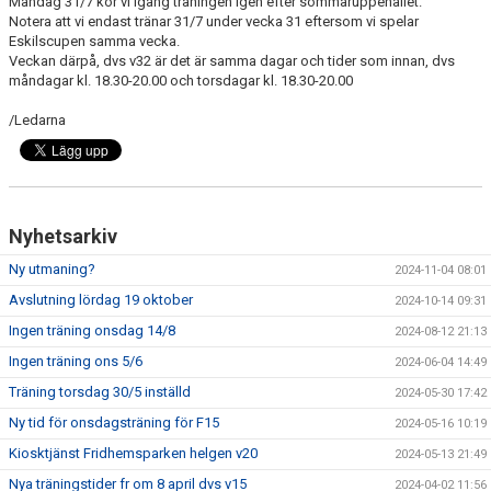
Måndag 31/7 kör vi igång träningen igen efter sommaruppehållet.
Notera att vi endast tränar 31/7 under vecka 31 eftersom vi spelar
Eskilscupen samma vecka.
KONTAKT
Veckan därpå, dvs v32 är det är samma dagar och tider som innan, dvs
måndagar kl. 18.30-20.00 och torsdagar kl. 18.30-20.00
PLANSKISS FRIDHEMSPARKEN
/Ledarna
Nyhetsarkiv
Ny utmaning?
2024-11-04 08:01
Avslutning lördag 19 oktober
2024-10-14 09:31
Ingen träning onsdag 14/8
2024-08-12 21:13
Ingen träning ons 5/6
2024-06-04 14:49
Träning torsdag 30/5 inställd
2024-05-30 17:42
Ny tid för onsdagsträning för F15
2024-05-16 10:19
Kiosktjänst Fridhemsparken helgen v20
2024-05-13 21:49
Nya träningstider fr om 8 april dvs v15
2024-04-02 11:56