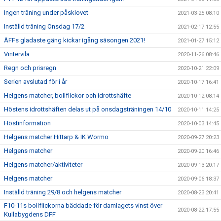
Ingen träning under påsklovet
2021-03-25 08:10
Inställd träning Onsdag 17/2
2021-02-17 12:55
ÄFFs gladaste gäng kickar igång säsongen 2021!
2021-01-27 15:12
Vintervila
2020-11-26 08:46
Regn och prisregn
2020-10-21 22:09
Serien avslutad för i år
2020-10-17 16:41
Helgens matcher, bollflickor och idrottshäfte
2020-10-12 08:14
Höstens idrottshäften delas ut på onsdagsträningen 14/10
2020-10-11 14:25
Höstinformation
2020-10-03 14:45
Helgens matcher Hittarp & IK Wormo
2020-09-27 20:23
Helgens matcher
2020-09-20 16:46
Helgens matcher/aktiviteter
2020-09-13 20:17
Helgens matcher
2020-09-06 18:37
Inställd träning 29/8 och helgens matcher
2020-08-23 20:41
F10-11s bollflickorna bäddade för damlagets vinst över
2020-08-22 17:55
Kullabygdens DFF