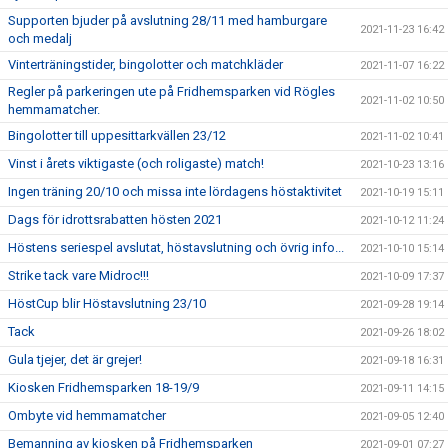
Supporten bjuder på avslutning 28/11 med hamburgare
2021-11-23 16:42
och medalj
Vinterträningstider, bingolotter och matchkläder
2021-11-07 16:22
Regler på parkeringen ute på Fridhemsparken vid Rögles
2021-11-02 10:50
hemmamatcher.
Bingolotter till uppesittarkvällen 23/12
2021-11-02 10:41
Vinst i årets viktigaste (och roligaste) match!
2021-10-23 13:16
Ingen träning 20/10 och missa inte lördagens höstaktivitet
2021-10-19 15:11
Dags för idrottsrabatten hösten 2021
2021-10-12 11:24
Höstens seriespel avslutat, höstavslutning och övrig info...
2021-10-10 15:14
Strike tack vare Midroc!!!
2021-10-09 17:37
HöstCup blir Höstavslutning 23/10
2021-09-28 19:14
Tack
2021-09-26 18:02
Gula tjejer, det är grejer!
2021-09-18 16:31
Kiosken Fridhemsparken 18-19/9
2021-09-11 14:15
Ombyte vid hemmamatcher
2021-09-05 12:40
Bemanning av kiosken på Fridhemsparken
2021-09-01 07:27