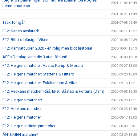
Regler på parkeringen vid Fridhemsparken på Rögles
2021-11-02 10:49
hemmamatcher.
2021-10-21 11:49
Tack för igår!
2021-07-08 09:49
F12: Serien avslutad!
2020-10-11 13:37
F12: Blött o blåsigt i Viken
2020-10-08 20:39
F12: Kamratcupen 2020 - en rolig men blöt historia!
2020-10-04 16:13
ÄFFs Damlag vann div 3 utan förlust!
2020-10-03 18:10
F12: Helgens matcher: Västra Karup & Mörarp
2020-09-27 15:03
F12: Helgens matcher: Stattena & Hittarp
2020-09-20 16:03
F12: Helgens matcher: Eskilsminne & Viken
2020-09-13 15:21
F12: Veckans matcher: Råå, Eket, Båstad & Fortuna (Dam)
2020-09-05 16:35
F12: Helgens matcher!
2020-08-29 17:11
F12: Veckans matcher!
2020-08-23 17:40
F12: Helgens matcher
2020-08-17 12:02
F12: Helgens träningsmatcher
2020-08-09 09:01
ÄNTLIGEN matcher!!
2020-03-29 15:30