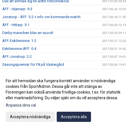
Dax att anmäla sig till årets fotbollsskola
2017-07-03 20:53
ÄFF - Hjärnarp: 9-3
2017-06-25 13:02
Jonstorp - ÄFF: 5-2 + info om kommande match
2017-06-18 11:35
ÄFF - Hittarp: 5-1
2017-06-03 12:19
Derby-marschen blev en succé!
2017-05-29 09:11
ÄFF-Eskilsminne: 1-2
2017-05-27 12:25
Eskilsminne-ÄFF: 0-4
2017-05-21 14:56
ÄFF-Jonstorp: 2-2
2017-05-07 19:01
Säsongspremiär för F8 på Västergård
2017-05-06 19:41
Dagens match: V Karup-ÄFF 6-2 (7-3)
2017-04-29 12:59
Inställd Träning - Lördag 29/4
För att hemsidan ska fungera korrekt använder vi nödvändiga
2017-04-27 12:40
cookies från SportAdmin. Dessa går inte att stänga av.
Premiärmatch för F9: Hittarp-ÄFF 0-2
2017-04-23 11:15
Föreningen kan också använda frivilliga cookies, t.ex. för statistik
eller marknadsföring. Du väljer själv om du vill acceptera dessa.
Anpassa dina val
Cookie-inställningar
Gå till Webbversion
Acceptera nödvändiga
Acceptera alla