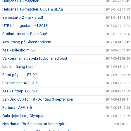
Helgens F10-matcher!
2018-04-29 15:41
Helgens F10-matcher: GULa & BLÅa
2018-04-22 15:13
Seriestart x 2 = avklarad!
2018-04-15 18:53
UTE-träningsstart 4/4-2018!
2018-03-29 10:22
Strålade insats i Bjäre Cup!
2018-01-07 18:56
Avslutning på Glassfabriken!
2017-10-14 18:42
ÄFF - Billesholm: 5-1
2017-09-30 11:49
Välkommen att spela fotboll med oss!
2017-09-18 09:28
Iställd träning i kväll!
2017-09-13 12:21
Först på plan...F7-9!!!
2017-09-05 20:09
Eskilsminne-ÄFF: 3-5
2017-08-27 17:01
ÄFF - Hittarp: 0-3, 2-1
2017-08-19 11:59
San Siro Cup för F8 - Söndag 3 september
2017-08-14 08:41
Fortuna - ÄFF: 3-6
2017-08-13 17:48
Gula tjejer intog Olympia
2017-08-06 14:09
Nya datum för 5-manna på Västergård
2017-07-21