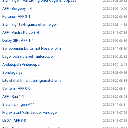
Ställningen i vår tävling efter dagens löppass
2023-06-28 20:52
ÄFF - Borgeby 4-4
2023-06-07 10:00
Fortuna - ÄFF 3-1
2023-05-29 06:16
Ställning i tävlingarna efter helgen
2023-05-23 14:32
ÄFF - Västra Karup 3-4
2023-05-16 07:35
Dalby GIF - ÄFF 1-4
2023-05-09 06:50
Seriepremiär borta mot Hessleholm
2023-04-17 08:50
Läger och slutspel i vintercupen
2023-04-02 22:12
A-slutspel i Vintercupen
2023-03-30 12:43
Söndagsfys
2023-03-28 09:56
Lite statistik från träningsmatcherna
2023-03-20 08:34
Centern - ÄFF 0-0
2023-03-20 08:11
ÄFF - Råå 1-1
2023-03-20 08:04
Sista träningen V.11
2023-03-17 06:11
Projektstart Välmående i vardagen
2023-03-15 07:25
LB07 - ÄFF 3-0
2023-03-13 07:53