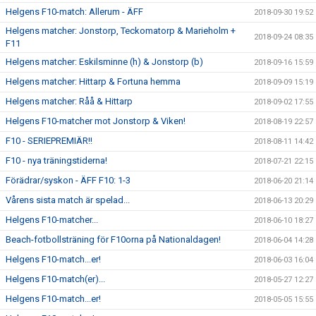
Helgens F10-match: Allerum - ÄFF
2018-09-30 19:52
Helgens matcher: Jonstorp, Teckomatorp & Marieholm +
2018-09-24 08:35
F11
Helgens matcher: Eskilsminne (h) & Jonstorp (b)
2018-09-16 15:59
Helgens matcher: Hittarp & Fortuna hemma
2018-09-09 15:19
Helgens matcher: Råå & Hittarp
2018-09-02 17:55
Helgens F10-matcher mot Jonstorp & Viken!
2018-08-19 22:57
F10 - SERIEPREMIÄR!!
2018-08-11 14:42
F10 - nya träningstiderna!
2018-07-21 22:15
Förädrar/syskon - ÄFF F10: 1-3
2018-06-20 21:14
Vårens sista match är spelad...
2018-06-13 20:29
Helgens F10-matcher...
2018-06-10 18:27
Beach-fotbollsträning för F10orna på Nationaldagen!
2018-06-04 14:28
Helgens F10-match...er!
2018-06-03 16:04
Helgens F10-match(er)...
2018-05-27 12:27
Helgens F10-match...er!
2018-05-05 15:55