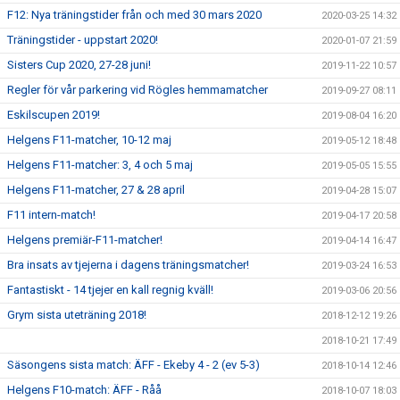
F12: Nya träningstider från och med 30 mars 2020
2020-03-25 14:32
Träningstider - uppstart 2020!
2020-01-07 21:59
Sisters Cup 2020, 27-28 juni!
2019-11-22 10:57
Regler för vår parkering vid Rögles hemmamatcher
2019-09-27 08:11
Eskilscupen 2019!
2019-08-04 16:20
Helgens F11-matcher, 10-12 maj
2019-05-12 18:48
Helgens F11-matcher: 3, 4 och 5 maj
2019-05-05 15:55
Helgens F11-matcher, 27 & 28 april
2019-04-28 15:07
F11 intern-match!
2019-04-17 20:58
Helgens premiär-F11-matcher!
2019-04-14 16:47
Bra insats av tjejerna i dagens träningsmatcher!
2019-03-24 16:53
Fantastiskt - 14 tjejer en kall regnig kväll!
2019-03-06 20:56
Grym sista uteträning 2018!
2018-12-12 19:26
2018-10-21 17:49
Säsongens sista match: ÄFF - Ekeby 4 - 2 (ev 5-3)
2018-10-14 12:46
Helgens F10-match: ÄFF - Råå
2018-10-07 18:03