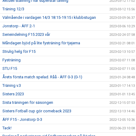
Aktuell ställning i vår superstar tävling
2023-03-12 17:02
Träning 12/3
2023-03-12 15:56
Välmående i vardagen 14/3 18:15-19:15 i klubbstugan
2023-03-09 06:37
Jonstorp - ÄFF 2-1
2023-03-06 10:29
Serieindelning F15 2023 vår
2023-02-24 07:58
Måndagen bjöd på lite fysträning för tjejerna
2023-02-21 08:01
Strulig helg för F15
2023-02-13 10:57
Fysträning
2023-02-07 11:08
STU F15
2023-02-07 11:05
Årets första match spelad. Råå - ÄFF 0-3 (0-1)
2023-01-24 08:48
Träning v.3
2023-01-17 14:13
Sisters 2023
2023-01-01 13:45
Sista träningen för säsongen
2022-12-15 07:53
Sisters Fotball cup gör comeback 2023
2022-12-13 14:46
ÄFF F15 - Jonstorp 0-3
2022-12-05 10:36
Tack!
2022-06-23 10:08