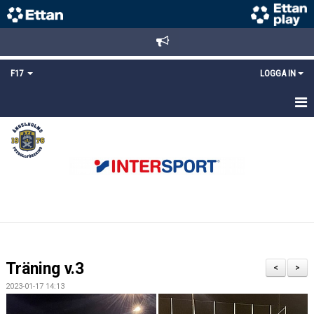
F17
LOGGA IN
HEM
NYHETER
TRUPPEN
KALENDER
BILDGALLERI
Träning v.3
<
>
DOKUMENT
2023-01-17 14:13
MATCHER