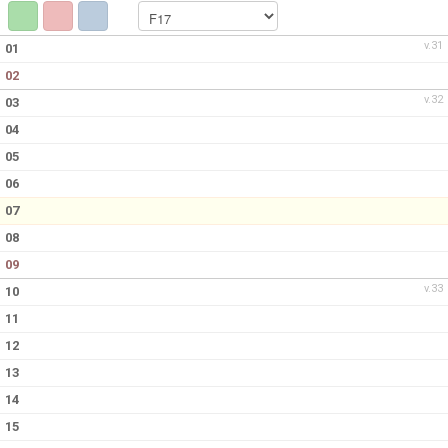
KONTAKT
v.31
01
02
MEDLEMSANMÄLAN
v.32
03
04
05
06
07
08
09
v.33
10
11
12
13
14
15