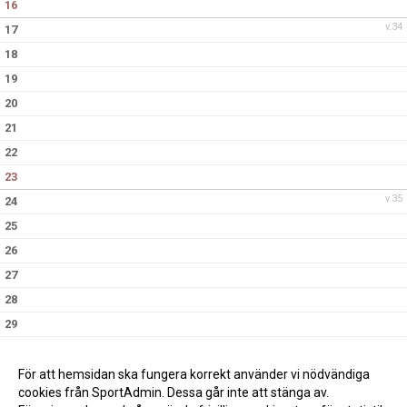
16
v.34
17
18
19
20
21
22
23
v.35
24
25
26
27
28
29
30
v.36
31
För att hemsidan ska fungera korrekt använder vi nödvändiga
cookies från SportAdmin. Dessa går inte att stänga av.