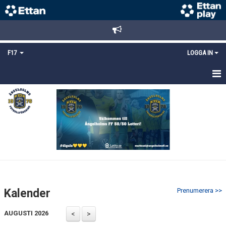
F17
LOGGA IN
HEM
NYHETER
TRUPPEN
KALENDER
BILDGALLERI
Kalender
Prenumerera >>
DOKUMENT
AUGUSTI 2026
MATCHER