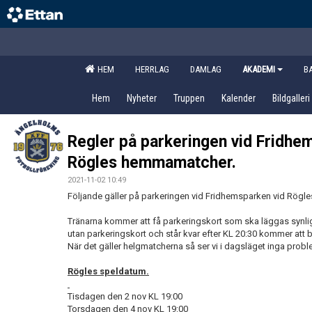
HEM
HERRLAG
DAMLAG
AKADEMI
B
Hem
Nyheter
Truppen
Kalender
Bildgalleri
Regler på parkeringen vid Fridhe
Rögles hemmamatcher.
2021-11-02 10:49
Följande gäller på parkeringen vid Fridhemsparken vid Rög
Tränarna kommer att få parkeringskort som ska läggas synliga
utan parkeringskort och står kvar efter KL 20:30 kommer att
När det gäller helgmatcherna så ser vi i dagsläget inga probl
Rögles speldatum.
Tisdagen den 2 nov KL 19:00
Torsdagen den 4 nov KL 19:00