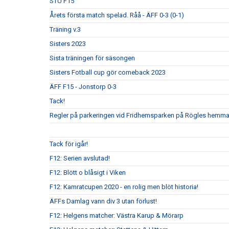
STU F15
Årets första match spelad. Råå - ÄFF 0-3 (0-1)
Träning v.3
Sisters 2023
Sista träningen för säsongen
Sisters Fotball cup gör comeback 2023
ÄFF F15 - Jonstorp 0-3
Tack!
Regler på parkeringen vid Fridhemsparken på Rögles hemma
Tack för igår!
F12: Serien avslutad!
F12: Blött o blåsigt i Viken
F12: Kamratcupen 2020 - en rolig men blöt historia!
ÄFFs Damlag vann div 3 utan förlust!
F12: Helgens matcher: Västra Karup & Mörarp