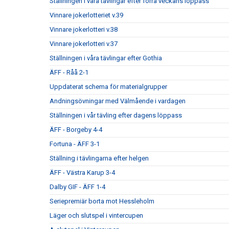
Ställningen i våra tävlingar efter förra veckans löppass
Vinnare jokerlotteriet v.39
Vinnare jokerlotteri v.38
Vinnare jokerlotteri v.37
Ställningen i våra tävlingar efter Gothia
ÄFF - Råå 2-1
Uppdaterat schema för materialgrupper
Andningsövningar med Välmående i vardagen
Ställningen i vår tävling efter dagens löppass
ÄFF - Borgeby 4-4
Fortuna - ÄFF 3-1
Ställning i tävlingarna efter helgen
ÄFF - Västra Karup 3-4
Dalby GIF - ÄFF 1-4
Seriepremiär borta mot Hessleholm
Läger och slutspel i vintercupen