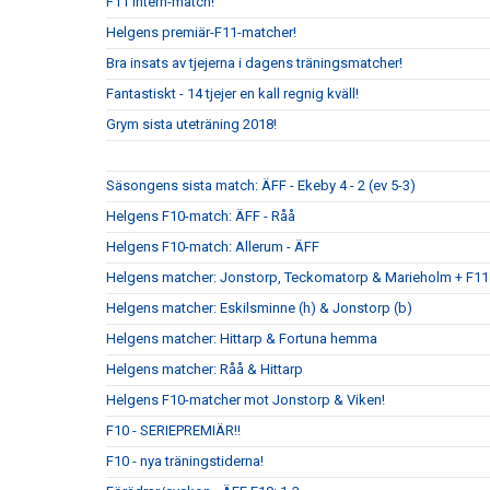
F11 intern-match!
Helgens premiär-F11-matcher!
Bra insats av tjejerna i dagens träningsmatcher!
Fantastiskt - 14 tjejer en kall regnig kväll!
Grym sista uteträning 2018!
Säsongens sista match: ÄFF - Ekeby 4 - 2 (ev 5-3)
Helgens F10-match: ÄFF - Råå
Helgens F10-match: Allerum - ÄFF
Helgens matcher: Jonstorp, Teckomatorp & Marieholm + F11
Helgens matcher: Eskilsminne (h) & Jonstorp (b)
Helgens matcher: Hittarp & Fortuna hemma
Helgens matcher: Råå & Hittarp
Helgens F10-matcher mot Jonstorp & Viken!
F10 - SERIEPREMIÄR!!
F10 - nya träningstiderna!