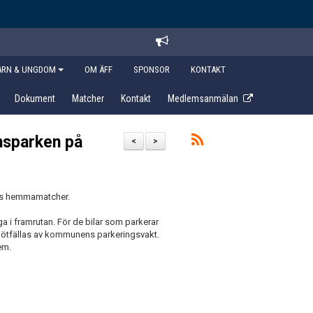
ARN & UNGDOM
OM ÄFF
SPONSOR
KONTAKT
Dokument
Matcher
Kontakt
Medlemsanmälan
msparken på
<
>
les hemmamatcher.
 i framrutan. För de bilar som parkerar
 bötfällas av kommunens parkeringsvakt.
em.