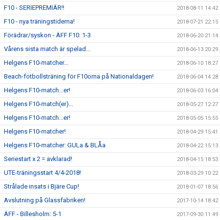
F10 - SERIEPREMIÄR!!
2018-08-11 14:42
F10 - nya träningstiderna!
2018-07-21 22:15
Förädrar/syskon - ÄFF F10: 1-3
2018-06-20 21:14
Vårens sista match är spelad...
2018-06-13 20:29
Helgens F10-matcher...
2018-06-10 18:27
Beach-fotbollsträning för F10orna på Nationaldagen!
2018-06-04 14:28
Helgens F10-match...er!
2018-06-03 16:04
Helgens F10-match(er)...
2018-05-27 12:27
Helgens F10-match...er!
2018-05-05 15:55
Helgens F10-matcher!
2018-04-29 15:41
Helgens F10-matcher: GULa & BLÅa
2018-04-22 15:13
Seriestart x 2 = avklarad!
2018-04-15 18:53
UTE-träningsstart 4/4-2018!
2018-03-29 10:22
Strålade insats i Bjäre Cup!
2018-01-07 18:56
Avslutning på Glassfabriken!
2017-10-14 18:42
ÄFF - Billesholm: 5-1
2017-09-30 11:49