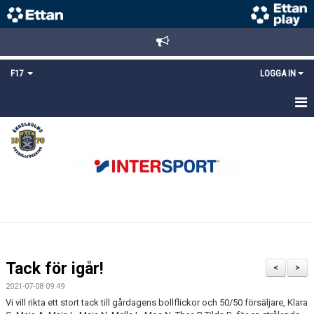
F17
LOGGA IN
HEM
NYHETER
TRUPPEN
KALENDER
BILDGALLERI
Tack för igår!
<
>
DOKUMENT
2021-07-08 09:49
Vi vill rikta ett stort tack till gårdagens bollflickor och 50/50 försäljare, Klara
MATCHER