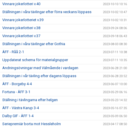
Vinnare jokerlotteri v.40
2023-10-10 10:16
Ställningen i våra tävlingar efter förra veckans löppass
2023-10-02 10:47
Vinnare jokerlotteriet v.39
2023-10-02 10:31
Vinnare jokerlotteri v.38
2023-09-24 08:06
Vinnare jokerlotteri v.37
2023-09-18 06:43
Ställningen i våra tävlingar efter Gothia
2023-08-03 08:30
ÄFF - Råå 2-1
2023-07-11 10:38
Uppdaterat schema för materialgrupper
2023-07-11 10:35
Andningsövningar med Välmående i vardagen
2023-06-28 21:00
Ställningen i vår tävling efter dagens löppass
2023-06-28 20:52
ÄFF - Borgeby 4-4
2023-06-07 10:00
Fortuna - ÄFF 3-1
2023-05-29 06:16
Ställning i tävlingarna efter helgen
2023-05-23 14:32
ÄFF - Västra Karup 3-4
2023-05-16 07:35
Dalby GIF - ÄFF 1-4
2023-05-09 06:50
Seriepremiär borta mot Hessleholm
2023-04-17 08:50