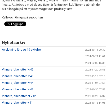
G, Maja A, Maja L, Maja N, Mella L, Moa N, Thea P, Tilda B för en strålande
insats. Att jobbba med dessa tjejer är fantastiskt kul. Tjejerna gör allt de
blir tillsagda på ett mycket moget och proffsigt sätt.
KONTAKT
Kalle och övriga på supporten
MEDLEMSANMÄLAN
Nyhetsarkiv
Avslutning lördag 19 oktober
2024-10-14 09:30
2024-08-22 11:09
2024-02-05 16:38
Vinnare jokerlotteri v.46
2023-11-20 08:55
Vinnare jokerlotteri v.45
2023-11-13 07:16
Vinnare jokerlotteri v.44
2023-11-07 07:57
Vinnare jokerlotteri v.43
2023-10-30 07:52
Vinnare jokerlotteriet v.42
2023-10-23 06:37
Vinnare jokerlotter v.41
2023-10-16 14:03