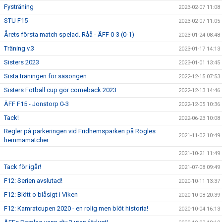
Fysträning
2023-02-07 11:08
STU F15
2023-02-07 11:05
Årets första match spelad. Råå - ÄFF 0-3 (0-1)
2023-01-24 08:48
Träning v.3
2023-01-17 14:13
Sisters 2023
2023-01-01 13:45
Sista träningen för säsongen
2022-12-15 07:53
Sisters Fotball cup gör comeback 2023
2022-12-13 14:46
ÄFF F15 - Jonstorp 0-3
2022-12-05 10:36
Tack!
2022-06-23 10:08
Regler på parkeringen vid Fridhemsparken på Rögles
2021-11-02 10:49
hemmamatcher.
2021-10-21 11:49
Tack för igår!
2021-07-08 09:49
F12: Serien avslutad!
2020-10-11 13:37
F12: Blött o blåsigt i Viken
2020-10-08 20:39
F12: Kamratcupen 2020 - en rolig men blöt historia!
2020-10-04 16:13