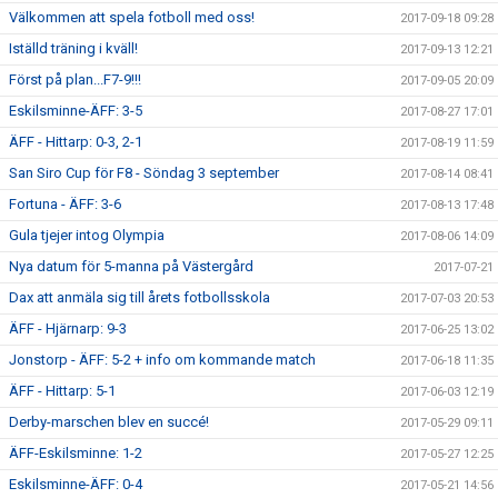
Välkommen att spela fotboll med oss!
2017-09-18 09:28
Iställd träning i kväll!
2017-09-13 12:21
Först på plan...F7-9!!!
2017-09-05 20:09
Eskilsminne-ÄFF: 3-5
2017-08-27 17:01
ÄFF - Hittarp: 0-3, 2-1
2017-08-19 11:59
San Siro Cup för F8 - Söndag 3 september
2017-08-14 08:41
Fortuna - ÄFF: 3-6
2017-08-13 17:48
Gula tjejer intog Olympia
2017-08-06 14:09
Nya datum för 5-manna på Västergård
2017-07-21
Dax att anmäla sig till årets fotbollsskola
2017-07-03 20:53
ÄFF - Hjärnarp: 9-3
2017-06-25 13:02
Jonstorp - ÄFF: 5-2 + info om kommande match
2017-06-18 11:35
ÄFF - Hittarp: 5-1
2017-06-03 12:19
Derby-marschen blev en succé!
2017-05-29 09:11
ÄFF-Eskilsminne: 1-2
2017-05-27 12:25
Eskilsminne-ÄFF: 0-4
2017-05-21 14:56