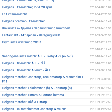
Helgens F11-matcher: 3, 4 och 5 maj
2019-05-05 15:55
Helgens F11-matcher, 27 & 28 april
2019-04-28 15:07
F11 intern-match!
2019-04-17 20:58
Helgens premiär-F11-matcher!
2019-04-14 16:47
Bra insats av tjejerna i dagens träningsmatcher!
2019-03-24 16:53
Fantastiskt - 14 tjejer en kall regnig kväll!
2019-03-06 20:56
Grym sista uteträning 2018!
2018-12-12 19:26
2018-10-21 17:49
Säsongens sista match: ÄFF - Ekeby 4 - 2 (ev 5-3)
2018-10-14 12:46
Helgens F10-match: ÄFF - Råå
2018-10-07 18:03
Helgens F10-match: Allerum - ÄFF
2018-09-30 19:52
Helgens matcher: Jonstorp, Teckomatorp & Marieholm +
2018-09-24 08:35
F11
Helgens matcher: Eskilsminne (h) & Jonstorp (b)
2018-09-16 15:59
Helgens matcher: Hittarp & Fortuna hemma
2018-09-09 15:19
Helgens matcher: Råå & Hittarp
2018-09-02 17:55
Helgens F10-matcher mot Jonstorp & Viken!
2018-08-19 22:57