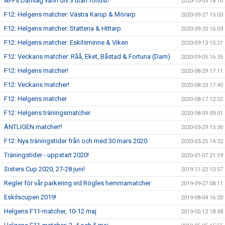
ÄFFs Damlag vann div 3 utan förlust!
2020-10-03 18:10
F12: Helgens matcher: Västra Karup & Mörarp
2020-09-27 15:03
F12: Helgens matcher: Stattena & Hittarp
2020-09-20 16:03
F12: Helgens matcher: Eskilsminne & Viken
2020-09-13 15:21
F12: Veckans matcher: Råå, Eket, Båstad & Fortuna (Dam)
2020-09-05 16:35
F12: Helgens matcher!
2020-08-29 17:11
F12: Veckans matcher!
2020-08-23 17:40
F12: Helgens matcher
2020-08-17 12:02
F12: Helgens träningsmatcher
2020-08-09 09:01
ÄNTLIGEN matcher!!
2020-03-29 15:30
F12: Nya träningstider från och med 30 mars 2020
2020-03-25 14:32
Träningstider - uppstart 2020!
2020-01-07 21:59
Sisters Cup 2020, 27-28 juni!
2019-11-22 10:57
Regler för vår parkering vid Rögles hemmamatcher
2019-09-27 08:11
Eskilscupen 2019!
2019-08-04 16:20
Helgens F11-matcher, 10-12 maj
2019-05-12 18:48