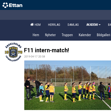
HEM
HERRLAG
DAMLAG
AKADEMI
B
Hem
Nyheter
Truppen
Kalender
Bildgalleri
F11 intern-match!
2019-04-17 20:58