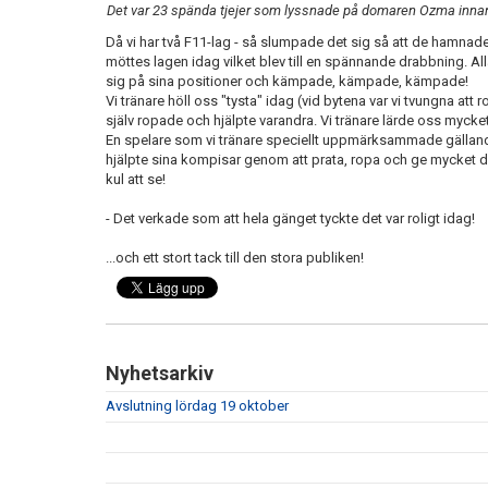
Det var 23 spända tjejer som lyssnade på domaren Ozma inna
Då vi har två F11-lag - så slumpade det sig så att de hamnade
möttes lagen idag vilket blev till en spännande drabbning. Al
sig på sina positioner och kämpade, kämpade, kämpade!
Vi tränare höll oss "tysta" idag (vid bytena var vi tvungna att r
själv ropade och hjälpte varandra. Vi tränare lärde oss mycket
En spelare som vi tränare speciellt uppmärksammade gällan
hjälpte sina kompisar genom att prata, ropa och ge mycket dire
kul att se!
- Det verkade som att hela gänget tyckte det var roligt idag!
...och ett stort tack till den stora publiken!
Nyhetsarkiv
Avslutning lördag 19 oktober