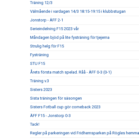
Träning 12/3
Välmående i vardagen 14/3 18:15-19:15 i klubbstugan
Jonstorp - ÄFF 2-1
Serieindelning F15 2023 vår
Måndagen bjöd på lite fysträning för tjejerna
Strulig helg för F15
Fysträning
STU F15
Årets första match spelad. Råå - ÄFF 0-3 (0-1)
Träning v.3
Sisters 2023
Sista träningen för säsongen
Sisters Fotball cup gör comeback 2023
ÄFF F15 - Jonstorp 0-3
Tack!
Regler på parkeringen vid Fridhemsparken på Rögles hemma