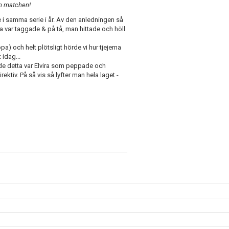
n matchen!
 i samma serie i år. Av den anledningen så
la var taggade & på tå, man hittade och höll
opa) och helt plötsligt hörde vi hur tjejerna
 idag...
de detta var Elvira som peppade och
ktiv. På så vis så lyfter man hela laget -