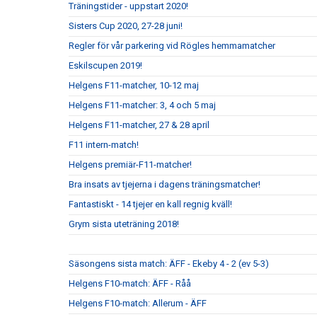
Träningstider - uppstart 2020!
Sisters Cup 2020, 27-28 juni!
Regler för vår parkering vid Rögles hemmamatcher
Eskilscupen 2019!
Helgens F11-matcher, 10-12 maj
Helgens F11-matcher: 3, 4 och 5 maj
Helgens F11-matcher, 27 & 28 april
F11 intern-match!
Helgens premiär-F11-matcher!
Bra insats av tjejerna i dagens träningsmatcher!
Fantastiskt - 14 tjejer en kall regnig kväll!
Grym sista uteträning 2018!
Säsongens sista match: ÄFF - Ekeby 4 - 2 (ev 5-3)
Helgens F10-match: ÄFF - Råå
Helgens F10-match: Allerum - ÄFF