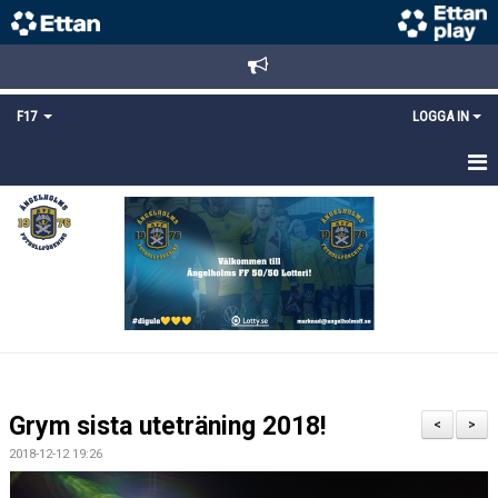
F17
LOGGA IN
HEM
NYHETER
TRUPPEN
KALENDER
BILDGALLERI
Grym sista uteträning 2018!
<
>
DOKUMENT
2018-12-12 19:26
MATCHER