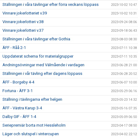
Ställningen i våra tävlingar efter förra veckans löppass
2023-10-02 10:47
Vinnare jokerlotteriet v.39
2023-10-02 10:31
Vinnare jokerlotteri v.38
2023-09-24 08:06
Vinnare jokerlotteri v.37
2023-09-18 06:43
Ställningen i våra tävlingar efter Gothia
2023-08-03 08:30
ÄFF - Råå 2-1
2023-07-11 10:38
Uppdaterat schema för materialgrupper
2023-07-11 10:35
Andningsövningar med Välmående i vardagen
2023-06-28 21:00
Ställningen i vår tävling efter dagens löppass
2023-06-28 20:52
ÄFF - Borgeby 4-4
2023-06-07 10:00
Fortuna - ÄFF 3-1
2023-05-29 06:16
Ställning i tävlingarna efter helgen
2023-05-23 14:32
ÄFF - Västra Karup 3-4
2023-05-16 07:35
Dalby GIF - ÄFF 1-4
2023-05-09 06:50
Seriepremiär borta mot Hessleholm
2023-04-17 08:50
Läger och slutspel i vintercupen
2023-04-02 22:12