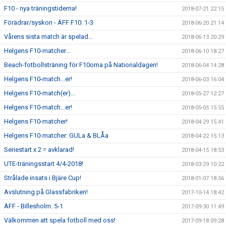
F10 - nya träningstiderna!
2018-07-21 22:15
Förädrar/syskon - ÄFF F10: 1-3
2018-06-20 21:14
Vårens sista match är spelad...
2018-06-13 20:29
Helgens F10-matcher...
2018-06-10 18:27
Beach-fotbollsträning för F10orna på Nationaldagen!
2018-06-04 14:28
Helgens F10-match...er!
2018-06-03 16:04
Helgens F10-match(er)...
2018-05-27 12:27
Helgens F10-match...er!
2018-05-05 15:55
Helgens F10-matcher!
2018-04-29 15:41
Helgens F10-matcher: GULa & BLÅa
2018-04-22 15:13
Seriestart x 2 = avklarad!
2018-04-15 18:53
UTE-träningsstart 4/4-2018!
2018-03-29 10:22
Strålade insats i Bjäre Cup!
2018-01-07 18:56
Avslutning på Glassfabriken!
2017-10-14 18:42
ÄFF - Billesholm: 5-1
2017-09-30 11:49
Välkommen att spela fotboll med oss!
2017-09-18 09:28