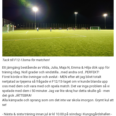
KONTAKT
MEDLEMSANMÄLAN
Tack till F12-13orna för matchen!
Ett järngäng bestående av Vilda, Julia, Maja N, Emma & Hilja dök upp för
träning idag. Noll grader och vindstilla...med andra ord...PERFEKT!
Först körde vi lite övningar och avslut - MEN efter att jag blivit totalt
nertjatad av tjejerna så frågade vi F12/13-laget om vi kunde blanda upp
oss med dem och vara med och spela match. Det var inga problem så vi
spelade med dem i 50 minuter. Jag var lite skraj hur detta skulle gå - men
det gick JÄTTEBRA!
Alla kämpade och sprang som om det inte var skola imorgon. Grymt kul att
se!
- Nästa & sista träning innan jul är kl 10.00 på söndag i Kungsgårdshallen -