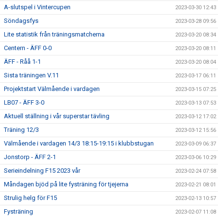
A-slutspel i Vintercupen
2023-03-30 12:43
Söndagsfys
2023-03-28 09:56
Lite statistik från träningsmatcherna
2023-03-20 08:34
Centern - ÄFF 0-0
2023-03-20 08:11
ÄFF - Råå 1-1
2023-03-20 08:04
Sista träningen V.11
2023-03-17 06:11
Projektstart Välmående i vardagen
2023-03-15 07:25
LB07 - ÄFF 3-0
2023-03-13 07:53
Aktuell ställning i vår superstar tävling
2023-03-12 17:02
Träning 12/3
2023-03-12 15:56
Välmående i vardagen 14/3 18:15-19:15 i klubbstugan
2023-03-09 06:37
Jonstorp - ÄFF 2-1
2023-03-06 10:29
Serieindelning F15 2023 vår
2023-02-24 07:58
Måndagen bjöd på lite fysträning för tjejerna
2023-02-21 08:01
Strulig helg för F15
2023-02-13 10:57
Fysträning
2023-02-07 11:08