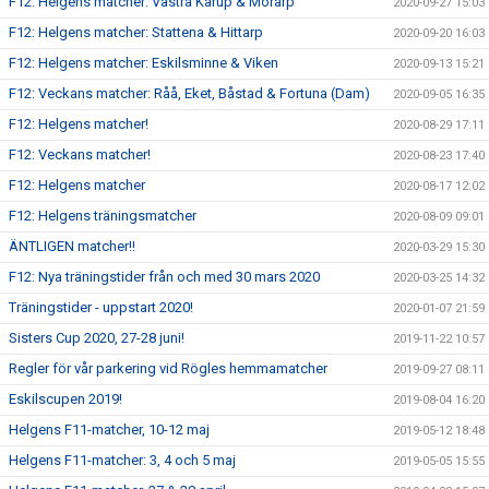
F12: Helgens matcher: Västra Karup & Mörarp
2020-09-27 15:03
F12: Helgens matcher: Stattena & Hittarp
2020-09-20 16:03
F12: Helgens matcher: Eskilsminne & Viken
2020-09-13 15:21
F12: Veckans matcher: Råå, Eket, Båstad & Fortuna (Dam)
2020-09-05 16:35
F12: Helgens matcher!
2020-08-29 17:11
F12: Veckans matcher!
2020-08-23 17:40
F12: Helgens matcher
2020-08-17 12:02
F12: Helgens träningsmatcher
2020-08-09 09:01
ÄNTLIGEN matcher!!
2020-03-29 15:30
F12: Nya träningstider från och med 30 mars 2020
2020-03-25 14:32
Träningstider - uppstart 2020!
2020-01-07 21:59
Sisters Cup 2020, 27-28 juni!
2019-11-22 10:57
Regler för vår parkering vid Rögles hemmamatcher
2019-09-27 08:11
Eskilscupen 2019!
2019-08-04 16:20
Helgens F11-matcher, 10-12 maj
2019-05-12 18:48
Helgens F11-matcher: 3, 4 och 5 maj
2019-05-05 15:55