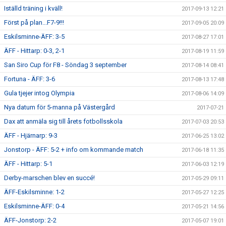
Iställd träning i kväll!
2017-09-13 12:21
Först på plan...F7-9!!!
2017-09-05 20:09
Eskilsminne-ÄFF: 3-5
2017-08-27 17:01
ÄFF - Hittarp: 0-3, 2-1
2017-08-19 11:59
San Siro Cup för F8 - Söndag 3 september
2017-08-14 08:41
Fortuna - ÄFF: 3-6
2017-08-13 17:48
Gula tjejer intog Olympia
2017-08-06 14:09
Nya datum för 5-manna på Västergård
2017-07-21
Dax att anmäla sig till årets fotbollsskola
2017-07-03 20:53
ÄFF - Hjärnarp: 9-3
2017-06-25 13:02
Jonstorp - ÄFF: 5-2 + info om kommande match
2017-06-18 11:35
ÄFF - Hittarp: 5-1
2017-06-03 12:19
Derby-marschen blev en succé!
2017-05-29 09:11
ÄFF-Eskilsminne: 1-2
2017-05-27 12:25
Eskilsminne-ÄFF: 0-4
2017-05-21 14:56
ÄFF-Jonstorp: 2-2
2017-05-07 19:01