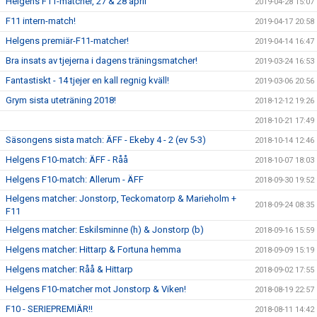
Helgens F11-matcher, 27 & 28 april
2019-04-28 15:07
F11 intern-match!
2019-04-17 20:58
Helgens premiär-F11-matcher!
2019-04-14 16:47
Bra insats av tjejerna i dagens träningsmatcher!
2019-03-24 16:53
Fantastiskt - 14 tjejer en kall regnig kväll!
2019-03-06 20:56
Grym sista uteträning 2018!
2018-12-12 19:26
2018-10-21 17:49
Säsongens sista match: ÄFF - Ekeby 4 - 2 (ev 5-3)
2018-10-14 12:46
Helgens F10-match: ÄFF - Råå
2018-10-07 18:03
Helgens F10-match: Allerum - ÄFF
2018-09-30 19:52
Helgens matcher: Jonstorp, Teckomatorp & Marieholm +
2018-09-24 08:35
F11
Helgens matcher: Eskilsminne (h) & Jonstorp (b)
2018-09-16 15:59
Helgens matcher: Hittarp & Fortuna hemma
2018-09-09 15:19
Helgens matcher: Råå & Hittarp
2018-09-02 17:55
Helgens F10-matcher mot Jonstorp & Viken!
2018-08-19 22:57
F10 - SERIEPREMIÄR!!
2018-08-11 14:42