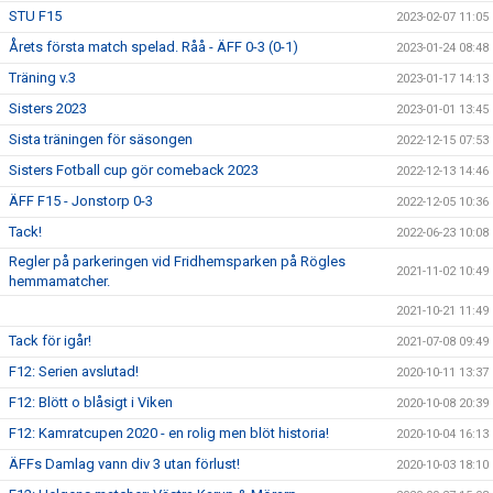
STU F15
2023-02-07 11:05
Årets första match spelad. Råå - ÄFF 0-3 (0-1)
2023-01-24 08:48
Träning v.3
2023-01-17 14:13
Sisters 2023
2023-01-01 13:45
Sista träningen för säsongen
2022-12-15 07:53
Sisters Fotball cup gör comeback 2023
2022-12-13 14:46
ÄFF F15 - Jonstorp 0-3
2022-12-05 10:36
Tack!
2022-06-23 10:08
Regler på parkeringen vid Fridhemsparken på Rögles
2021-11-02 10:49
hemmamatcher.
2021-10-21 11:49
Tack för igår!
2021-07-08 09:49
F12: Serien avslutad!
2020-10-11 13:37
F12: Blött o blåsigt i Viken
2020-10-08 20:39
F12: Kamratcupen 2020 - en rolig men blöt historia!
2020-10-04 16:13
ÄFFs Damlag vann div 3 utan förlust!
2020-10-03 18:10