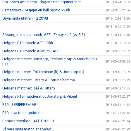
Bra insats av tjejerna i dagens träningsmatcher!
2019-03-24 16:53
Fantastiskt - 14 tjejer en kall regnig kväll!
2019-03-06 20:56
Grym sista uteträning 2018!
2018-12-12 19:26
2018-10-21 17:49
Säsongens sista match: ÄFF - Ekeby 4 - 2 (ev 5-3)
2018-10-14 12:46
Helgens F10-match: ÄFF - Råå
2018-10-07 18:03
Helgens F10-match: Allerum - ÄFF
2018-09-30 19:52
Helgens matcher: Jonstorp, Teckomatorp & Marieholm +
2018-09-24 08:35
F11
Helgens matcher: Eskilsminne (h) & Jonstorp (b)
2018-09-16 15:59
Helgens matcher: Hittarp & Fortuna hemma
2018-09-09 15:19
Helgens matcher: Råå & Hittarp
2018-09-02 17:55
Helgens F10-matcher mot Jonstorp & Viken!
2018-08-19 22:57
F10 - SERIEPREMIÄR!!
2018-08-11 14:42
F10 - nya träningstiderna!
2018-07-21 22:15
Förädrar/syskon - ÄFF F10: 1-3
2018-06-20 21:14
Vårens sista match är spelad...
2018-06-13 20:29