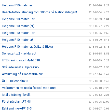
Helgens F10-matcher...
2018-06-10 18:27
Beach-fotbollsträning för F10orna på Nationaldagen!
2018-06-04 14:28
Helgens F10-match...er!
2018-06-03 16:04
Helgens F10-match(er)...
2018-05-27 12:27
Helgens F10-match...er!
2018-05-05 15:55
Helgens F10-matcher!
2018-04-29 15:41
Helgens F10-matcher: GULa & BLÅa
2018-04-22 15:13
Seriestart x 2 = avklarad!
2018-04-15 18:53
UTE-träningsstart 4/4-2018!
2018-03-29 10:22
Strålade insats i Bjäre Cup!
2018-01-07 18:56
Avslutning på Glassfabriken!
2017-10-14 18:42
ÄFF - Billesholm: 5-1
2017-09-30 11:49
Välkommen att spela fotboll med oss!
2017-09-18 09:28
Iställd träning i kväll!
2017-09-13 12:21
Först på plan...F7-9!!!
2017-09-05 20:09
Eskilsminne-ÄFF: 3-5
2017-08-27 17:01