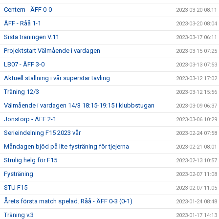
Centern - ÄFF 0-0
2023-03-20 08:11
ÄFF - Råå 1-1
2023-03-20 08:04
Sista träningen V.11
2023-03-17 06:11
Projektstart Välmående i vardagen
2023-03-15 07:25
LB07 - ÄFF 3-0
2023-03-13 07:53
Aktuell ställning i vår superstar tävling
2023-03-12 17:02
Träning 12/3
2023-03-12 15:56
Välmående i vardagen 14/3 18:15-19:15 i klubbstugan
2023-03-09 06:37
Jonstorp - ÄFF 2-1
2023-03-06 10:29
Serieindelning F15 2023 vår
2023-02-24 07:58
Måndagen bjöd på lite fysträning för tjejerna
2023-02-21 08:01
Strulig helg för F15
2023-02-13 10:57
Fysträning
2023-02-07 11:08
STU F15
2023-02-07 11:05
Årets första match spelad. Råå - ÄFF 0-3 (0-1)
2023-01-24 08:48
Träning v.3
2023-01-17 14:13