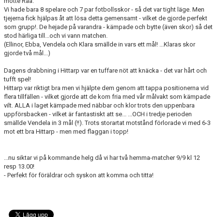
mötte Råå.
Vi hade bara 8 spelare och 7 par fotbollsskor - så det var tight läge. Men
tjejerna fick hjälpas åt att lösa detta gemensamt - vilket de gjorde perfekt
KONTAKT
som grupp!. De hejade på varandra - kämpade och bytte (även skor) så det
stod härliga till...och vi vann matchen.
MEDLEMSANMÄLAN
(Ellinor, Ebba, Vendela och Klara smällde in vars ett mål! ...Klaras skor
gjorde två mål...)
Dagens drabbning i Hittarp var en tuffare nöt att knäcka - det var hårt och
tufft spel!
Hittarp var riktigt bra men vi hjälpte dem genom att tappa positionerna vid
flera tillfällen - vilket gjorde att de kom fria med vår målvakt som kämpade
vilt. ALLA i laget kämpade med näbbar och klor trots den uppenbara
uppförsbacken - vilket är fantastiskt att se... ...OCH i tredje perioden
smällde Vendela in 3 mål (!!). Trots storartat motstånd förlorade vi med 6-3
mot ett bra Hittarp - men med flaggan i topp!
...nu siktar vi på kommande helg då vi har två hemma-matcher 9/9 kl 12
resp 13.00!
- Perfekt för föräldrar och syskon att komma och titta!