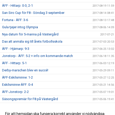
ÄFF - Hittarp: 0-3, 2-1
2017-08-19 11:59
San Siro Cup för F8 - Söndag 3 september
2017-08-14 08:41
Fortuna - ÄFF: 3-6
2017-08-13 17:48
Gula tjejer intog Olympia
2017-08-06 14:09
Nya datum för 5-manna på Västergård
2017-07-21
Dax att anmäla sig till årets fotbollsskola
2017-07-03 20:53
ÄFF - Hjärnarp: 9-3
2017-06-25 13:02
Jonstorp - ÄFF: 5-2 + info om kommande match
2017-06-18 11:35
ÄFF - Hittarp: 5-1
2017-06-03 12:19
Derby-marschen blev en succé!
2017-05-29 09:11
ÄFF-Eskilsminne: 1-2
2017-05-27 12:25
Eskilsminne-ÄFF: 0-4
2017-05-21 14:56
ÄFF-Jonstorp: 2-2
2017-05-07 19:01
Säsongspremiär för F8 på Västergård
2017-05-06 19:41
Dagens match: V Karup-ÄFF 6-2 (7-3)
2017-04-29 12:59
Inställd Träning - Lördag 29/4
För att hemsidan ska fungera korrekt använder vi nödvändiga
2017-04-27 12:40