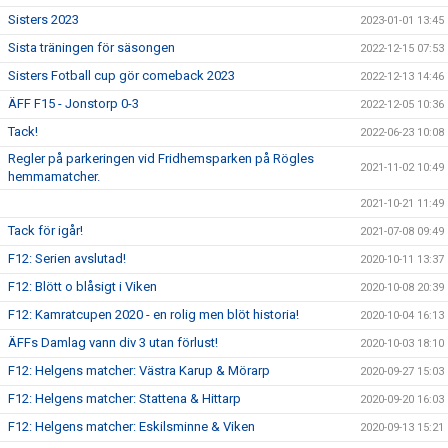
Sisters 2023
2023-01-01 13:45
Sista träningen för säsongen
2022-12-15 07:53
Sisters Fotball cup gör comeback 2023
2022-12-13 14:46
ÄFF F15 - Jonstorp 0-3
2022-12-05 10:36
Tack!
2022-06-23 10:08
Regler på parkeringen vid Fridhemsparken på Rögles
2021-11-02 10:49
hemmamatcher.
2021-10-21 11:49
Tack för igår!
2021-07-08 09:49
F12: Serien avslutad!
2020-10-11 13:37
F12: Blött o blåsigt i Viken
2020-10-08 20:39
F12: Kamratcupen 2020 - en rolig men blöt historia!
2020-10-04 16:13
ÄFFs Damlag vann div 3 utan förlust!
2020-10-03 18:10
F12: Helgens matcher: Västra Karup & Mörarp
2020-09-27 15:03
F12: Helgens matcher: Stattena & Hittarp
2020-09-20 16:03
F12: Helgens matcher: Eskilsminne & Viken
2020-09-13 15:21