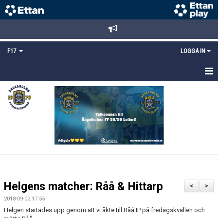
F17
LOGGA IN
HEM
NYHETER
TRUPPEN
KALENDER
BILDGALLERI
Helgens matcher: Råå & Hittarp
<
>
DOKUMENT
2018-09-02 17:55
Helgen startades upp genom att vi åkte till Råå IP på fredagskvällen och
MATCHER