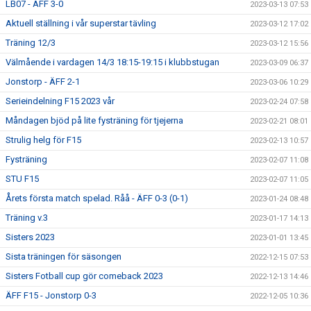
LB07 - ÄFF 3-0
2023-03-13 07:53
Aktuell ställning i vår superstar tävling
2023-03-12 17:02
Träning 12/3
2023-03-12 15:56
Välmående i vardagen 14/3 18:15-19:15 i klubbstugan
2023-03-09 06:37
Jonstorp - ÄFF 2-1
2023-03-06 10:29
Serieindelning F15 2023 vår
2023-02-24 07:58
Måndagen bjöd på lite fysträning för tjejerna
2023-02-21 08:01
Strulig helg för F15
2023-02-13 10:57
Fysträning
2023-02-07 11:08
STU F15
2023-02-07 11:05
Årets första match spelad. Råå - ÄFF 0-3 (0-1)
2023-01-24 08:48
Träning v.3
2023-01-17 14:13
Sisters 2023
2023-01-01 13:45
Sista träningen för säsongen
2022-12-15 07:53
Sisters Fotball cup gör comeback 2023
2022-12-13 14:46
ÄFF F15 - Jonstorp 0-3
2022-12-05 10:36