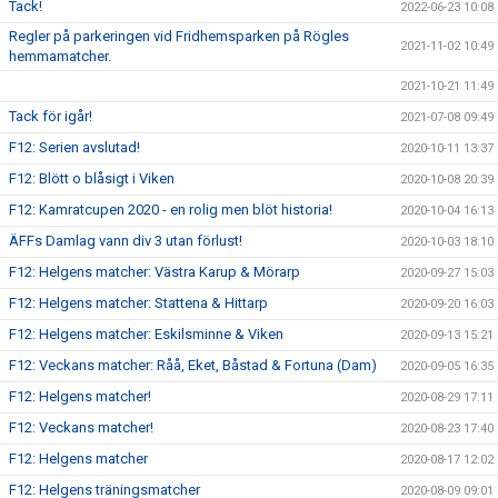
Tack!
2022-06-23 10:08
Regler på parkeringen vid Fridhemsparken på Rögles
2021-11-02 10:49
hemmamatcher.
2021-10-21 11:49
Tack för igår!
2021-07-08 09:49
F12: Serien avslutad!
2020-10-11 13:37
F12: Blött o blåsigt i Viken
2020-10-08 20:39
F12: Kamratcupen 2020 - en rolig men blöt historia!
2020-10-04 16:13
ÄFFs Damlag vann div 3 utan förlust!
2020-10-03 18:10
F12: Helgens matcher: Västra Karup & Mörarp
2020-09-27 15:03
F12: Helgens matcher: Stattena & Hittarp
2020-09-20 16:03
F12: Helgens matcher: Eskilsminne & Viken
2020-09-13 15:21
F12: Veckans matcher: Råå, Eket, Båstad & Fortuna (Dam)
2020-09-05 16:35
F12: Helgens matcher!
2020-08-29 17:11
F12: Veckans matcher!
2020-08-23 17:40
F12: Helgens matcher
2020-08-17 12:02
F12: Helgens träningsmatcher
2020-08-09 09:01