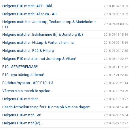
Helgens F10-match: ÄFF - Råå
2018-10-07 18:03
Helgens F10-match: Allerum - ÄFF
2018-09-30 19:52
Helgens matcher: Jonstorp, Teckomatorp & Marieholm +
2018-09-24 08:35
F11
Helgens matcher: Eskilsminne (h) & Jonstorp (b)
2018-09-16 15:59
Helgens matcher: Hittarp & Fortuna hemma
2018-09-09 15:19
Helgens matcher: Råå & Hittarp
2018-09-02 17:55
Helgens F10-matcher mot Jonstorp & Viken!
2018-08-19 22:57
F10 - SERIEPREMIÄR!!
2018-08-11 14:42
F10 - nya träningstiderna!
2018-07-21 22:15
Förädrar/syskon - ÄFF F10: 1-3
2018-06-20 21:14
Vårens sista match är spelad...
2018-06-13 20:29
Helgens F10-matcher...
2018-06-10 18:27
Beach-fotbollsträning för F10orna på Nationaldagen!
2018-06-04 14:28
Helgens F10-match...er!
2018-06-03 16:04
Helgens F10-match(er)...
2018-05-27 12:27