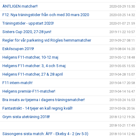
ÄNTLIGEN matcher!!
2020-03-29 15:30
F12: Nya träningstider från och med 30 mars 2020
2020-03-25 14:32
Träningstider - uppstart 2020!
2020-01-07 21:59
Sisters Cup 2020, 27-28 juni!
2019-11-22 10:57
Regler för vår parkering vid Rögles hemmamatcher
2019-09-27 08:11
Eskilscupen 2019!
2019-08-04 16:20
Helgens F11-matcher, 10-12 maj
2019-05-12 18:48
Helgens F11-matcher: 3, 4 och 5 maj
2019-05-05 15:55
Helgens F11-matcher, 27 & 28 april
2019-04-28 15:07
F11 intern-match!
2019-04-17 20:58
Helgens premiär-F11-matcher!
2019-04-14 16:47
Bra insats av tjejerna i dagens träningsmatcher!
2019-03-24 16:53
Fantastiskt - 14 tjejer en kall regnig kväll!
2019-03-06 20:56
Grym sista uteträning 2018!
2018-12-12 19:26
2018-10-21 17:49
Säsongens sista match: ÄFF - Ekeby 4 - 2 (ev 5-3)
2018-10-14 12:46