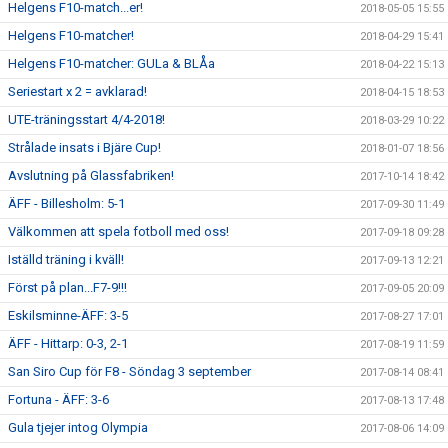
Helgens F10-match...er!
2018-05-05 15:55
Helgens F10-matcher!
2018-04-29 15:41
Helgens F10-matcher: GULa & BLÅa
2018-04-22 15:13
Seriestart x 2 = avklarad!
2018-04-15 18:53
UTE-träningsstart 4/4-2018!
2018-03-29 10:22
Strålade insats i Bjäre Cup!
2018-01-07 18:56
Avslutning på Glassfabriken!
2017-10-14 18:42
ÄFF - Billesholm: 5-1
2017-09-30 11:49
Välkommen att spela fotboll med oss!
2017-09-18 09:28
Iställd träning i kväll!
2017-09-13 12:21
Först på plan...F7-9!!!
2017-09-05 20:09
Eskilsminne-ÄFF: 3-5
2017-08-27 17:01
ÄFF - Hittarp: 0-3, 2-1
2017-08-19 11:59
San Siro Cup för F8 - Söndag 3 september
2017-08-14 08:41
Fortuna - ÄFF: 3-6
2017-08-13 17:48
Gula tjejer intog Olympia
2017-08-06 14:09