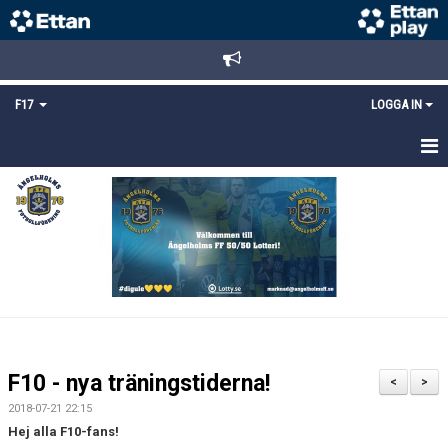
F17
LOGGA IN
HEM
NYHETER
TRUPPEN
KALENDER
BILDGALLERI
F10 - nya träningstiderna!
<
>
DOKUMENT
2018-07-21 22:15
Hej alla F10-fans!
MATCHER