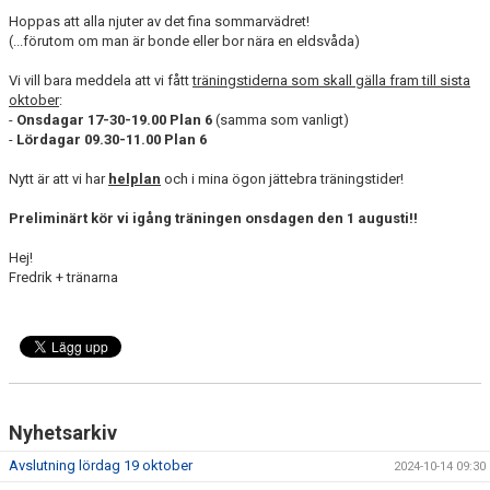
Hoppas att alla njuter av det fina sommarvädret!
(...förutom om man är bonde eller bor nära en eldsvåda)
KONTAKT
Vi vill bara meddela att vi fått
träningstiderna som skall gälla fram till sista
MEDLEMSANMÄLAN
oktober
:
-
Onsdagar 17-30-19.00 Plan 6
(samma som vanligt)
-
Lördagar 09.30-11.00 Plan 6
Nytt är att vi har
helplan
och i mina ögon jättebra träningstider!
Preliminärt kör vi igång träningen onsdagen den 1 augusti!!
Hej!
Fredrik + tränarna
Nyhetsarkiv
Avslutning lördag 19 oktober
2024-10-14 09:30