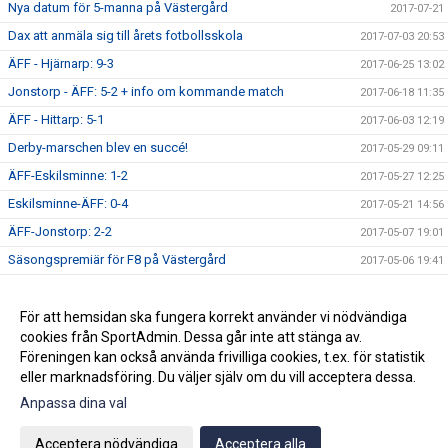
Nya datum för 5-manna på Västergård
2017-07-21
Dax att anmäla sig till årets fotbollsskola
2017-07-03 20:53
ÄFF - Hjärnarp: 9-3
2017-06-25 13:02
Jonstorp - ÄFF: 5-2 + info om kommande match
2017-06-18 11:35
ÄFF - Hittarp: 5-1
2017-06-03 12:19
Derby-marschen blev en succé!
2017-05-29 09:11
ÄFF-Eskilsminne: 1-2
2017-05-27 12:25
Eskilsminne-ÄFF: 0-4
2017-05-21 14:56
ÄFF-Jonstorp: 2-2
2017-05-07 19:01
Säsongspremiär för F8 på Västergård
2017-05-06 19:41
Dagens match: V Karup-ÄFF 6-2 (7-3)
2017-04-29 12:59
Inställd Träning - Lördag 29/4
För att hemsidan ska fungera korrekt använder vi nödvändiga
2017-04-27 12:40
cookies från SportAdmin. Dessa går inte att stänga av.
Premiärmatch för F9: Hittarp-ÄFF 0-2
2017-04-23 11:15
Föreningen kan också använda frivilliga cookies, t.ex. för statistik
eller marknadsföring. Du väljer själv om du vill acceptera dessa.
Anpassa dina val
Cookie-inställningar
Gå till Webbversion
Acceptera nödvändiga
Acceptera alla