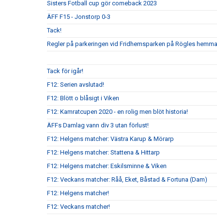
Sisters Fotball cup gör comeback 2023
ÄFF F15 - Jonstorp 0-3
Tack!
Regler på parkeringen vid Fridhemsparken på Rögles hemma
Tack för igår!
F12: Serien avslutad!
F12: Blött o blåsigt i Viken
F12: Kamratcupen 2020 - en rolig men blöt historia!
ÄFFs Damlag vann div 3 utan förlust!
F12: Helgens matcher: Västra Karup & Mörarp
F12: Helgens matcher: Stattena & Hittarp
F12: Helgens matcher: Eskilsminne & Viken
F12: Veckans matcher: Råå, Eket, Båstad & Fortuna (Dam)
F12: Helgens matcher!
F12: Veckans matcher!