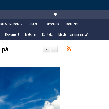
ARN & UNGDOM
OM ÄFF
SPONSOR
KONTAKT
Dokument
Matcher
Kontakt
Medlemsanmälan
a på
<
>