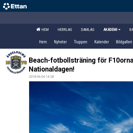
HEM
HERRLAG
DAMLAG
AKADEMI
B
Hem
Nyheter
Truppen
Kalender
Bildgalleri
Beach-fotbollsträning för F10orn
Nationaldagen!
2018-06-04 14:28