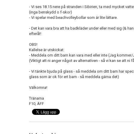
- Vi ses 18.15 nere på stranden i Sibirien, ta med mycket vatte
(inga benskydd o f-skor)
- Vi spelar med beachvolleybollar som är lite lättare.
- Det kan vara bra att ha badkläder under eller med sig (& han
efteråt!
OBS!
Kallelse är utskickat:
- Meddela om ditt barn kan vara med eller inte (Jag kommer
(Viktigt att ni anger något av alternativen - så vi kan se att ni
- Vi tänkte bjuda på glass - så meddela om ditt barn har speciel
glass som är ok för ert barn - så meddela gärna det)
Välkomna!
Tränarna
F10, ÄFF