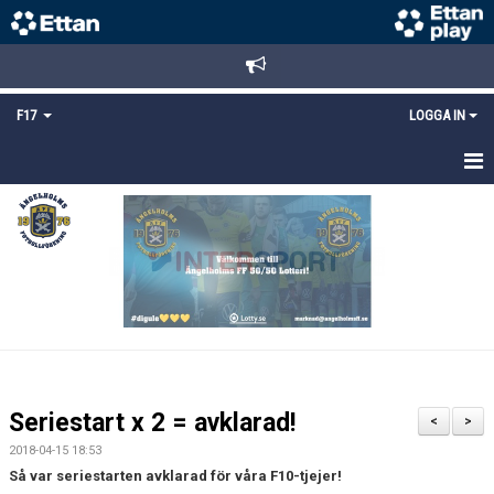
F17
LOGGA IN
HEM
NYHETER
TRUPPEN
KALENDER
BILDGALLERI
Seriestart x 2 = avklarad!
<
>
DOKUMENT
2018-04-15 18:53
Så var seriestarten avklarad för våra F10-tjejer!
MATCHER