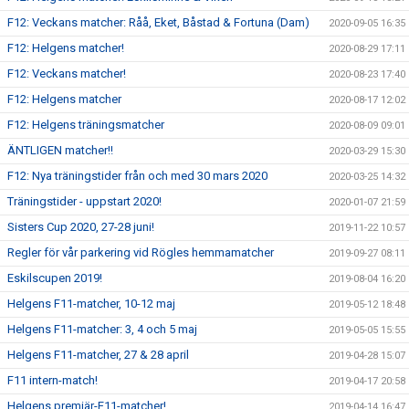
F12: Veckans matcher: Råå, Eket, Båstad & Fortuna (Dam)
2020-09-05 16:35
F12: Helgens matcher!
2020-08-29 17:11
F12: Veckans matcher!
2020-08-23 17:40
F12: Helgens matcher
2020-08-17 12:02
F12: Helgens träningsmatcher
2020-08-09 09:01
ÄNTLIGEN matcher!!
2020-03-29 15:30
F12: Nya träningstider från och med 30 mars 2020
2020-03-25 14:32
Träningstider - uppstart 2020!
2020-01-07 21:59
Sisters Cup 2020, 27-28 juni!
2019-11-22 10:57
Regler för vår parkering vid Rögles hemmamatcher
2019-09-27 08:11
Eskilscupen 2019!
2019-08-04 16:20
Helgens F11-matcher, 10-12 maj
2019-05-12 18:48
Helgens F11-matcher: 3, 4 och 5 maj
2019-05-05 15:55
Helgens F11-matcher, 27 & 28 april
2019-04-28 15:07
F11 intern-match!
2019-04-17 20:58
Helgens premiär-F11-matcher!
2019-04-14 16:47