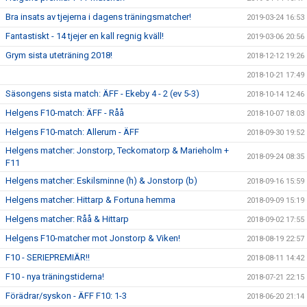
Bra insats av tjejerna i dagens träningsmatcher!
2019-03-24 16:53
Fantastiskt - 14 tjejer en kall regnig kväll!
2019-03-06 20:56
Grym sista uteträning 2018!
2018-12-12 19:26
2018-10-21 17:49
Säsongens sista match: ÄFF - Ekeby 4 - 2 (ev 5-3)
2018-10-14 12:46
Helgens F10-match: ÄFF - Råå
2018-10-07 18:03
Helgens F10-match: Allerum - ÄFF
2018-09-30 19:52
Helgens matcher: Jonstorp, Teckomatorp & Marieholm +
2018-09-24 08:35
F11
Helgens matcher: Eskilsminne (h) & Jonstorp (b)
2018-09-16 15:59
Helgens matcher: Hittarp & Fortuna hemma
2018-09-09 15:19
Helgens matcher: Råå & Hittarp
2018-09-02 17:55
Helgens F10-matcher mot Jonstorp & Viken!
2018-08-19 22:57
F10 - SERIEPREMIÄR!!
2018-08-11 14:42
F10 - nya träningstiderna!
2018-07-21 22:15
Förädrar/syskon - ÄFF F10: 1-3
2018-06-20 21:14