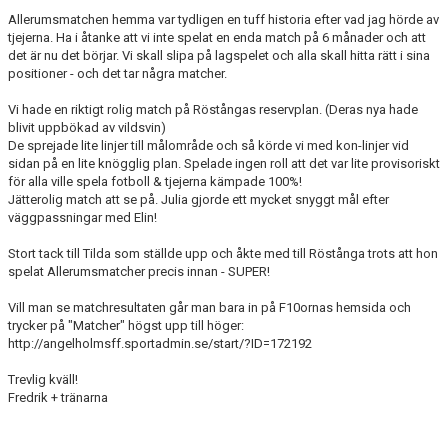
Allerumsmatchen hemma var tydligen en tuff historia efter vad jag hörde av
tjejerna. Ha i åtanke att vi inte spelat en enda match på 6 månader och att
KONTAKT
det är nu det börjar. Vi skall slipa på lagspelet och alla skall hitta rätt i sina
positioner - och det tar några matcher.
MEDLEMSANMÄLAN
Vi hade en riktigt rolig match på Röstångas reservplan. (Deras nya hade
blivit uppbökad av vildsvin)
De sprejade lite linjer till målområde och så körde vi med kon-linjer vid
sidan på en lite knögglig plan. Spelade ingen roll att det var lite provisoriskt
för alla ville spela fotboll & tjejerna kämpade 100%!
Jätterolig match att se på. Julia gjorde ett mycket snyggt mål efter
väggpassningar med Elin!
Stort tack till Tilda som ställde upp och åkte med till Röstånga trots att hon
spelat Allerumsmatcher precis innan - SUPER!
Vill man se matchresultaten går man bara in på F10ornas hemsida och
trycker på "Matcher" högst upp till höger:
http://angelholmsff.sportadmin.se/start/?ID=172192
Trevlig kväll!
Fredrik + tränarna