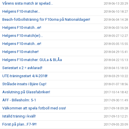
Vårens sista match är spelad...
2018-06-13 20:29
Helgens F10-matcher...
2018-06-10 18:27
Beach-fotbollsträning för F10orna på Nationaldagen!
2018-06-04 14:28
Helgens F10-match...er!
2018-06-03 16:04
Helgens F10-match(er)...
2018-05-27 12:27
Helgens F10-match...er!
2018-05-05 15:55
Helgens F10-matcher!
2018-04-29 15:41
Helgens F10-matcher: GULa & BLÅa
2018-04-22 15:13
Seriestart x 2 = avklarad!
2018-04-15 18:53
UTE-träningsstart 4/4-2018!
2018-03-29 10:22
Strålade insats i Bjäre Cup!
2018-01-07 18:56
Avslutning på Glassfabriken!
2017-10-14 18:42
ÄFF - Billesholm: 5-1
2017-09-30 11:49
Välkommen att spela fotboll med oss!
2017-09-18 09:28
Iställd träning i kväll!
2017-09-13 12:21
Först på plan...F7-9!!!
2017-09-05 20:09