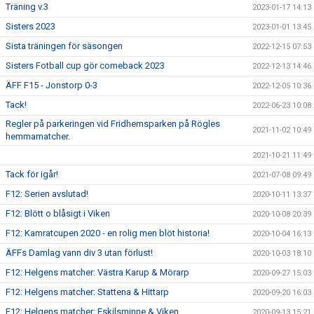
Träning v.3
2023-01-17 14:13
Sisters 2023
2023-01-01 13:45
Sista träningen för säsongen
2022-12-15 07:53
Sisters Fotball cup gör comeback 2023
2022-12-13 14:46
ÄFF F15 - Jonstorp 0-3
2022-12-05 10:36
Tack!
2022-06-23 10:08
Regler på parkeringen vid Fridhemsparken på Rögles
2021-11-02 10:49
hemmamatcher.
2021-10-21 11:49
Tack för igår!
2021-07-08 09:49
F12: Serien avslutad!
2020-10-11 13:37
F12: Blött o blåsigt i Viken
2020-10-08 20:39
F12: Kamratcupen 2020 - en rolig men blöt historia!
2020-10-04 16:13
ÄFFs Damlag vann div 3 utan förlust!
2020-10-03 18:10
F12: Helgens matcher: Västra Karup & Mörarp
2020-09-27 15:03
F12: Helgens matcher: Stattena & Hittarp
2020-09-20 16:03
F12: Helgens matcher: Eskilsminne & Viken
2020-09-13 15:21