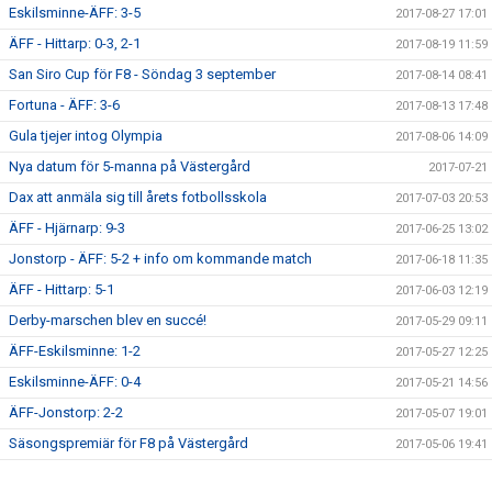
Eskilsminne-ÄFF: 3-5
2017-08-27 17:01
ÄFF - Hittarp: 0-3, 2-1
2017-08-19 11:59
San Siro Cup för F8 - Söndag 3 september
2017-08-14 08:41
Fortuna - ÄFF: 3-6
2017-08-13 17:48
Gula tjejer intog Olympia
2017-08-06 14:09
Nya datum för 5-manna på Västergård
2017-07-21
Dax att anmäla sig till årets fotbollsskola
2017-07-03 20:53
ÄFF - Hjärnarp: 9-3
2017-06-25 13:02
Jonstorp - ÄFF: 5-2 + info om kommande match
2017-06-18 11:35
ÄFF - Hittarp: 5-1
2017-06-03 12:19
Derby-marschen blev en succé!
2017-05-29 09:11
ÄFF-Eskilsminne: 1-2
2017-05-27 12:25
Eskilsminne-ÄFF: 0-4
2017-05-21 14:56
ÄFF-Jonstorp: 2-2
2017-05-07 19:01
Säsongspremiär för F8 på Västergård
2017-05-06 19:41
Dagens match: V Karup-ÄFF 6-2 (7-3)
2017-04-29 12:59