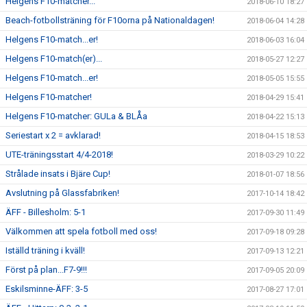
Helgens F10-matcher...
2018-06-10 18:27
Beach-fotbollsträning för F10orna på Nationaldagen!
2018-06-04 14:28
Helgens F10-match...er!
2018-06-03 16:04
Helgens F10-match(er)...
2018-05-27 12:27
Helgens F10-match...er!
2018-05-05 15:55
Helgens F10-matcher!
2018-04-29 15:41
Helgens F10-matcher: GULa & BLÅa
2018-04-22 15:13
Seriestart x 2 = avklarad!
2018-04-15 18:53
UTE-träningsstart 4/4-2018!
2018-03-29 10:22
Strålade insats i Bjäre Cup!
2018-01-07 18:56
Avslutning på Glassfabriken!
2017-10-14 18:42
ÄFF - Billesholm: 5-1
2017-09-30 11:49
Välkommen att spela fotboll med oss!
2017-09-18 09:28
Iställd träning i kväll!
2017-09-13 12:21
Först på plan...F7-9!!!
2017-09-05 20:09
Eskilsminne-ÄFF: 3-5
2017-08-27 17:01