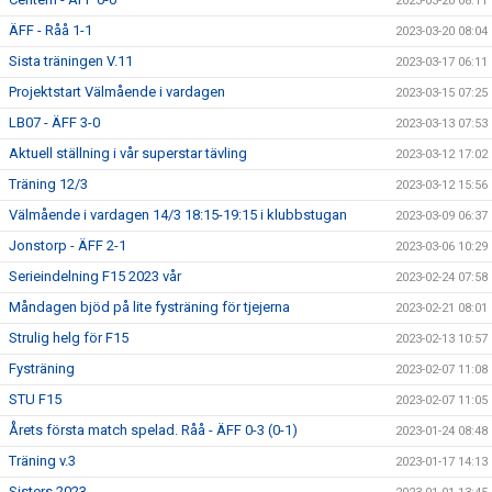
2023-03-20 08:11
ÄFF - Råå 1-1
2023-03-20 08:04
Sista träningen V.11
2023-03-17 06:11
Projektstart Välmående i vardagen
2023-03-15 07:25
LB07 - ÄFF 3-0
2023-03-13 07:53
Aktuell ställning i vår superstar tävling
2023-03-12 17:02
Träning 12/3
2023-03-12 15:56
Välmående i vardagen 14/3 18:15-19:15 i klubbstugan
2023-03-09 06:37
Jonstorp - ÄFF 2-1
2023-03-06 10:29
Serieindelning F15 2023 vår
2023-02-24 07:58
Måndagen bjöd på lite fysträning för tjejerna
2023-02-21 08:01
Strulig helg för F15
2023-02-13 10:57
Fysträning
2023-02-07 11:08
STU F15
2023-02-07 11:05
Årets första match spelad. Råå - ÄFF 0-3 (0-1)
2023-01-24 08:48
Träning v.3
2023-01-17 14:13
Sisters 2023