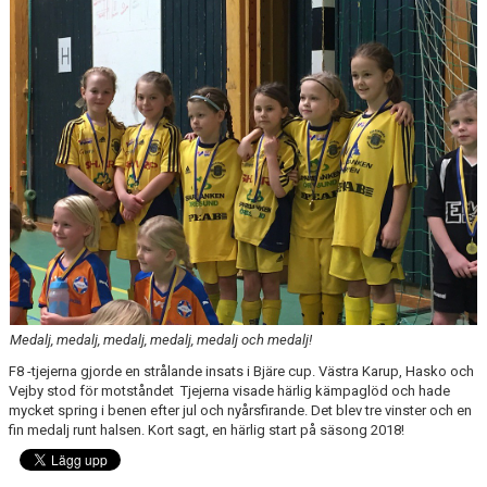
KONTAKT
MEDLEMSANMÄLAN
Medalj, medalj, medalj, medalj, medalj och medalj!
F8 -tjejerna gjorde en strålande insats i Bjäre cup. Västra Karup, Hasko och
Vejby stod för motståndet Tjejerna visade härlig kämpaglöd och hade
mycket spring i benen efter jul och nyårsfirande. Det blev tre vinster och en
fin medalj runt halsen. Kort sagt, en härlig start på säsong 2018!