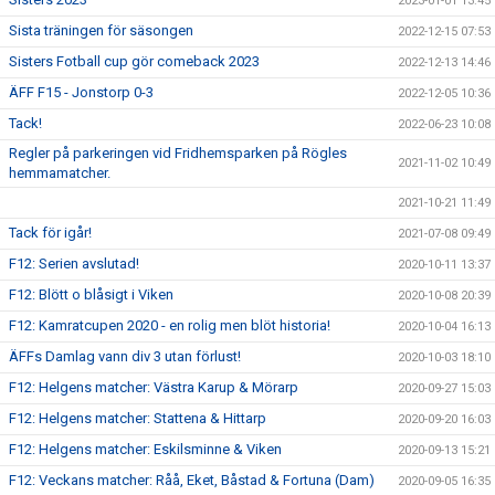
2023-01-01 13:45
Sista träningen för säsongen
2022-12-15 07:53
Sisters Fotball cup gör comeback 2023
2022-12-13 14:46
ÄFF F15 - Jonstorp 0-3
2022-12-05 10:36
Tack!
2022-06-23 10:08
Regler på parkeringen vid Fridhemsparken på Rögles
2021-11-02 10:49
hemmamatcher.
2021-10-21 11:49
Tack för igår!
2021-07-08 09:49
F12: Serien avslutad!
2020-10-11 13:37
F12: Blött o blåsigt i Viken
2020-10-08 20:39
F12: Kamratcupen 2020 - en rolig men blöt historia!
2020-10-04 16:13
ÄFFs Damlag vann div 3 utan förlust!
2020-10-03 18:10
F12: Helgens matcher: Västra Karup & Mörarp
2020-09-27 15:03
F12: Helgens matcher: Stattena & Hittarp
2020-09-20 16:03
F12: Helgens matcher: Eskilsminne & Viken
2020-09-13 15:21
F12: Veckans matcher: Råå, Eket, Båstad & Fortuna (Dam)
2020-09-05 16:35