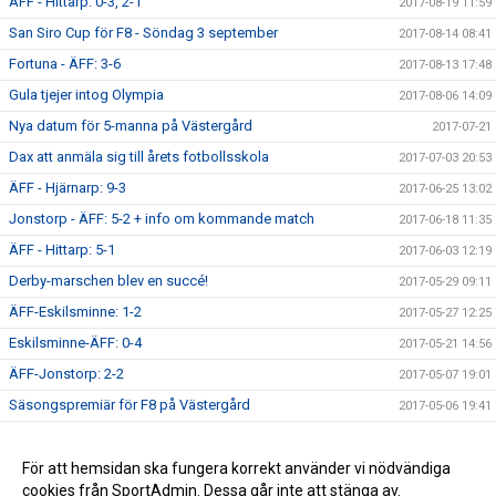
ÄFF - Hittarp: 0-3, 2-1
2017-08-19 11:59
San Siro Cup för F8 - Söndag 3 september
2017-08-14 08:41
Fortuna - ÄFF: 3-6
2017-08-13 17:48
Gula tjejer intog Olympia
2017-08-06 14:09
Nya datum för 5-manna på Västergård
2017-07-21
Dax att anmäla sig till årets fotbollsskola
2017-07-03 20:53
ÄFF - Hjärnarp: 9-3
2017-06-25 13:02
Jonstorp - ÄFF: 5-2 + info om kommande match
2017-06-18 11:35
ÄFF - Hittarp: 5-1
2017-06-03 12:19
Derby-marschen blev en succé!
2017-05-29 09:11
ÄFF-Eskilsminne: 1-2
2017-05-27 12:25
Eskilsminne-ÄFF: 0-4
2017-05-21 14:56
ÄFF-Jonstorp: 2-2
2017-05-07 19:01
Säsongspremiär för F8 på Västergård
2017-05-06 19:41
Dagens match: V Karup-ÄFF 6-2 (7-3)
2017-04-29 12:59
Inställd Träning - Lördag 29/4
För att hemsidan ska fungera korrekt använder vi nödvändiga
2017-04-27 12:40
cookies från SportAdmin. Dessa går inte att stänga av.