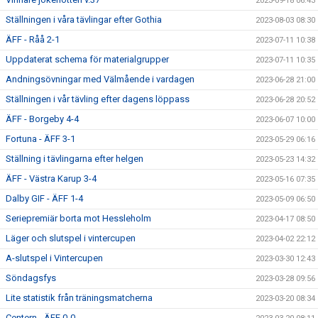
2023-09-18 06:43
Ställningen i våra tävlingar efter Gothia
2023-08-03 08:30
ÄFF - Råå 2-1
2023-07-11 10:38
Uppdaterat schema för materialgrupper
2023-07-11 10:35
Andningsövningar med Välmående i vardagen
2023-06-28 21:00
Ställningen i vår tävling efter dagens löppass
2023-06-28 20:52
ÄFF - Borgeby 4-4
2023-06-07 10:00
Fortuna - ÄFF 3-1
2023-05-29 06:16
Ställning i tävlingarna efter helgen
2023-05-23 14:32
ÄFF - Västra Karup 3-4
2023-05-16 07:35
Dalby GIF - ÄFF 1-4
2023-05-09 06:50
Seriepremiär borta mot Hessleholm
2023-04-17 08:50
Läger och slutspel i vintercupen
2023-04-02 22:12
A-slutspel i Vintercupen
2023-03-30 12:43
Söndagsfys
2023-03-28 09:56
Lite statistik från träningsmatcherna
2023-03-20 08:34
Centern - ÄFF 0-0