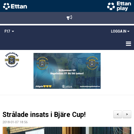
F17
LOGGA IN
HEM
NYHETER
TRUPPEN
KALENDER
BILDGALLERI
Strålade insats i Bjäre Cup!
<
>
DOKUMENT
2018-01-07 18:56
MATCHER