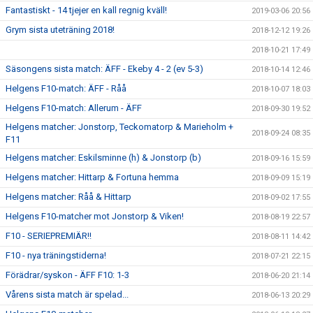
Fantastiskt - 14 tjejer en kall regnig kväll!
2019-03-06 20:56
Grym sista uteträning 2018!
2018-12-12 19:26
2018-10-21 17:49
Säsongens sista match: ÄFF - Ekeby 4 - 2 (ev 5-3)
2018-10-14 12:46
Helgens F10-match: ÄFF - Råå
2018-10-07 18:03
Helgens F10-match: Allerum - ÄFF
2018-09-30 19:52
Helgens matcher: Jonstorp, Teckomatorp & Marieholm +
2018-09-24 08:35
F11
Helgens matcher: Eskilsminne (h) & Jonstorp (b)
2018-09-16 15:59
Helgens matcher: Hittarp & Fortuna hemma
2018-09-09 15:19
Helgens matcher: Råå & Hittarp
2018-09-02 17:55
Helgens F10-matcher mot Jonstorp & Viken!
2018-08-19 22:57
F10 - SERIEPREMIÄR!!
2018-08-11 14:42
F10 - nya träningstiderna!
2018-07-21 22:15
Förädrar/syskon - ÄFF F10: 1-3
2018-06-20 21:14
Vårens sista match är spelad...
2018-06-13 20:29