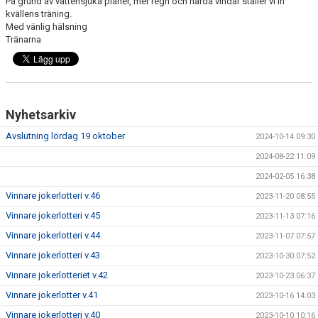
På grund av vattensjuka planer, mer regn och hårda vindar ställer vi in
kvällens träning.
Med vänlig hälsning
KONTAKT
Tränarna
MEDLEMSANMÄLAN
Nyhetsarkiv
Avslutning lördag 19 oktober
2024-10-14 09:30
2024-08-22 11:09
2024-02-05 16:38
Vinnare jokerlotteri v.46
2023-11-20 08:55
Vinnare jokerlotteri v.45
2023-11-13 07:16
Vinnare jokerlotteri v.44
2023-11-07 07:57
Vinnare jokerlotteri v.43
2023-10-30 07:52
Vinnare jokerlotteriet v.42
2023-10-23 06:37
Vinnare jokerlotter v.41
2023-10-16 14:03
Vinnare jokerlotteri v.40
2023-10-10 10:16