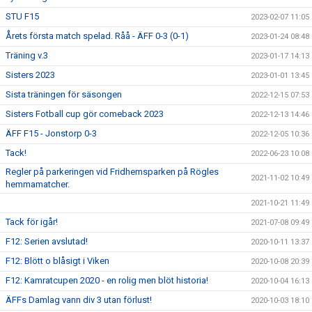
STU F15
2023-02-07 11:05
Årets första match spelad. Råå - ÄFF 0-3 (0-1)
2023-01-24 08:48
Träning v.3
2023-01-17 14:13
Sisters 2023
2023-01-01 13:45
Sista träningen för säsongen
2022-12-15 07:53
Sisters Fotball cup gör comeback 2023
2022-12-13 14:46
ÄFF F15 - Jonstorp 0-3
2022-12-05 10:36
Tack!
2022-06-23 10:08
Regler på parkeringen vid Fridhemsparken på Rögles
2021-11-02 10:49
hemmamatcher.
2021-10-21 11:49
Tack för igår!
2021-07-08 09:49
F12: Serien avslutad!
2020-10-11 13:37
F12: Blött o blåsigt i Viken
2020-10-08 20:39
F12: Kamratcupen 2020 - en rolig men blöt historia!
2020-10-04 16:13
ÄFFs Damlag vann div 3 utan förlust!
2020-10-03 18:10