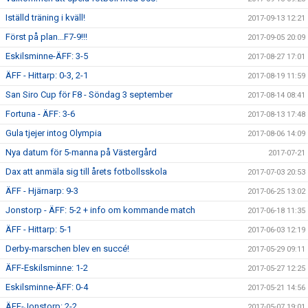
Iställd träning i kväll!
2017-09-13 12:21
Först på plan...F7-9!!!
2017-09-05 20:09
Eskilsminne-ÄFF: 3-5
2017-08-27 17:01
ÄFF - Hittarp: 0-3, 2-1
2017-08-19 11:59
San Siro Cup för F8 - Söndag 3 september
2017-08-14 08:41
Fortuna - ÄFF: 3-6
2017-08-13 17:48
Gula tjejer intog Olympia
2017-08-06 14:09
Nya datum för 5-manna på Västergård
2017-07-21
Dax att anmäla sig till årets fotbollsskola
2017-07-03 20:53
ÄFF - Hjärnarp: 9-3
2017-06-25 13:02
Jonstorp - ÄFF: 5-2 + info om kommande match
2017-06-18 11:35
ÄFF - Hittarp: 5-1
2017-06-03 12:19
Derby-marschen blev en succé!
2017-05-29 09:11
ÄFF-Eskilsminne: 1-2
2017-05-27 12:25
Eskilsminne-ÄFF: 0-4
2017-05-21 14:56
ÄFF-Jonstorp: 2-2
2017-05-07 19:01