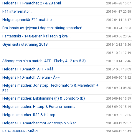
Helgens F11-matcher, 27 & 28 april
2019-04-28 15:07
F11 intern-match!
2019-04-17 20:58
Helgens premiär-F11-matcher!
2019-04-14 16:47
Bra insats av tjejerna i dagens träningsmatcher!
2019-03-24 16:53
Fantastiskt - 14 tjejer en kall regnig kväll!
2019-03-06 20:56
Grym sista uteträning 2018!
2018-12-12 19:26
2018-10-21 17:49
Säsongens sista match: ÄFF - Ekeby 4 - 2 (ev 5-3)
2018-10-14 12:46
Helgens F10-match: ÄFF - Råå
2018-10-07 18:03
Helgens F10-match: Allerum - ÄFF
2018-09-30 19:52
Helgens matcher: Jonstorp, Teckomatorp & Marieholm +
2018-09-24 08:35
F11
Helgens matcher: Eskilsminne (h) & Jonstorp (b)
2018-09-16 15:59
Helgens matcher: Hittarp & Fortuna hemma
2018-09-09 15:19
Helgens matcher: Råå & Hittarp
2018-09-02 17:55
Helgens F10-matcher mot Jonstorp & Viken!
2018-08-19 22:57
F10 - SERIEPREMIÄR!!
2018-08-11 14:42