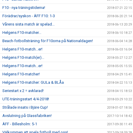
F10 - nya träningstiderna!
2018-07-21 22:15
Förädrar/syskon - ÄFF F10: 1-3
2018-06-20 21:14
Vårens sista match är spelad...
2018-06-13 20:29
Helgens F10-matcher...
2018-06-10 18:27
Beach-fotbollsträning för F10orna på Nationaldagen!
2018-06-04 14:28
Helgens F10-match...er!
2018-06-03 16:04
Helgens F10-match(er)...
2018-05-27 12:27
Helgens F10-match...er!
2018-05-05 15:55
Helgens F10-matcher!
2018-04-29 15:41
Helgens F10-matcher: GULa & BLÅa
2018-04-22 15:13
Seriestart x 2 = avklarad!
2018-04-15 18:53
UTE-träningsstart 4/4-2018!
2018-03-29 10:22
Strålade insats i Bjäre Cup!
2018-01-07 18:56
Avslutning på Glassfabriken!
2017-10-14 18:42
ÄFF - Billesholm: 5-1
2017-09-30 11:49
Välkommen att spela fotboll med oss!
2017-09-18 09:28