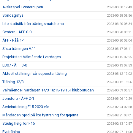
A-slutspel i Vintercupen
2023-03-30 12:43
Söndagsfys
2023-03-28 09:56
Lite statistik från träningsmatcherna
2023-03-20 08:34
Centern - ÄFF 0-0
2023-03-20 08:11
ÄFF - Råå 1-1
2023-03-20 08:04
Sista träningen V.11
2023-03-17 06:11
Projektstart Välmående i vardagen
2023-03-15 07:25
LB07 - ÄFF 3-0
2023-03-13 07:53
Aktuell ställning i vår superstar tävling
2023-03-12 17:02
Träning 12/3
2023-03-12 15:56
Välmående i vardagen 14/3 18:15-19:15 i klubbstugan
2023-03-09 06:37
Jonstorp - ÄFF 2-1
2023-03-06 10:29
Serieindelning F15 2023 vår
2023-02-24 07:58
Måndagen bjöd på lite fysträning för tjejerna
2023-02-21 08:01
Strulig helg för F15
2023-02-13 10:57
Fysträning
2023-02-07 11:08