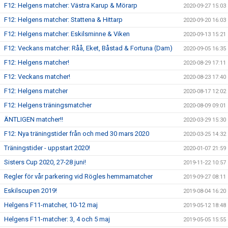
F12: Helgens matcher: Västra Karup & Mörarp
2020-09-27 15:03
F12: Helgens matcher: Stattena & Hittarp
2020-09-20 16:03
F12: Helgens matcher: Eskilsminne & Viken
2020-09-13 15:21
F12: Veckans matcher: Råå, Eket, Båstad & Fortuna (Dam)
2020-09-05 16:35
F12: Helgens matcher!
2020-08-29 17:11
F12: Veckans matcher!
2020-08-23 17:40
F12: Helgens matcher
2020-08-17 12:02
F12: Helgens träningsmatcher
2020-08-09 09:01
ÄNTLIGEN matcher!!
2020-03-29 15:30
F12: Nya träningstider från och med 30 mars 2020
2020-03-25 14:32
Träningstider - uppstart 2020!
2020-01-07 21:59
Sisters Cup 2020, 27-28 juni!
2019-11-22 10:57
Regler för vår parkering vid Rögles hemmamatcher
2019-09-27 08:11
Eskilscupen 2019!
2019-08-04 16:20
Helgens F11-matcher, 10-12 maj
2019-05-12 18:48
Helgens F11-matcher: 3, 4 och 5 maj
2019-05-05 15:55