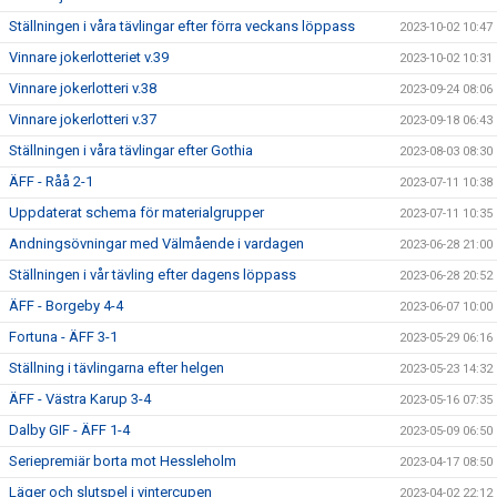
Ställningen i våra tävlingar efter förra veckans löppass
2023-10-02 10:47
Vinnare jokerlotteriet v.39
2023-10-02 10:31
Vinnare jokerlotteri v.38
2023-09-24 08:06
Vinnare jokerlotteri v.37
2023-09-18 06:43
Ställningen i våra tävlingar efter Gothia
2023-08-03 08:30
ÄFF - Råå 2-1
2023-07-11 10:38
Uppdaterat schema för materialgrupper
2023-07-11 10:35
Andningsövningar med Välmående i vardagen
2023-06-28 21:00
Ställningen i vår tävling efter dagens löppass
2023-06-28 20:52
ÄFF - Borgeby 4-4
2023-06-07 10:00
Fortuna - ÄFF 3-1
2023-05-29 06:16
Ställning i tävlingarna efter helgen
2023-05-23 14:32
ÄFF - Västra Karup 3-4
2023-05-16 07:35
Dalby GIF - ÄFF 1-4
2023-05-09 06:50
Seriepremiär borta mot Hessleholm
2023-04-17 08:50
Läger och slutspel i vintercupen
2023-04-02 22:12