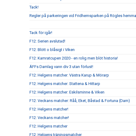
Tack!
Regler på parkeringen vid Fridhemsparken på Rögles hemma
Tack för igår!
F12: Serien avslutad!
F12: Blött o blåsigt i Viken
F12: Kamratcupen 2020 - en rolig men blöt historia!
ÄFFs Damlag vann div 3 utan förlust!
F12: Helgens matcher: Västra Karup & Mörarp
F12: Helgens matcher: Stattena & Hittarp
F12: Helgens matcher: Eskilsminne & Viken
F12: Veckans matcher: Råå, Eket, Båstad & Fortuna (Dam)
F12: Helgens matcher!
F12: Veckans matcher!
F12: Helgens matcher
F12: Helgens träningsmatcher