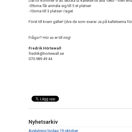
Därför kommer vi att skicka ut kallelse till alla -08or - men enda
-09orna får anmäla sig till 5 st platser
-10orna till 3 platser i laget.
Först till kvarn gäller! (dvs de som svarar Ja på kallelserna för
Frågor? Hör av er till mig!
Fredrik Hörtewall
fredrik@hortewall.se
070-989 49 44
Nyhetsarkiv
Avslutning lördag 19 oktober