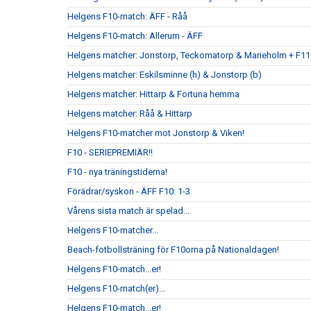
Helgens F10-match: ÄFF - Råå
Helgens F10-match: Allerum - ÄFF
Helgens matcher: Jonstorp, Teckomatorp & Marieholm + F11
Helgens matcher: Eskilsminne (h) & Jonstorp (b)
Helgens matcher: Hittarp & Fortuna hemma
Helgens matcher: Råå & Hittarp
Helgens F10-matcher mot Jonstorp & Viken!
F10 - SERIEPREMIÄR!!
F10 - nya träningstiderna!
Förädrar/syskon - ÄFF F10: 1-3
Vårens sista match är spelad...
Helgens F10-matcher...
Beach-fotbollsträning för F10orna på Nationaldagen!
Helgens F10-match...er!
Helgens F10-match(er)...
Helgens F10-match...er!