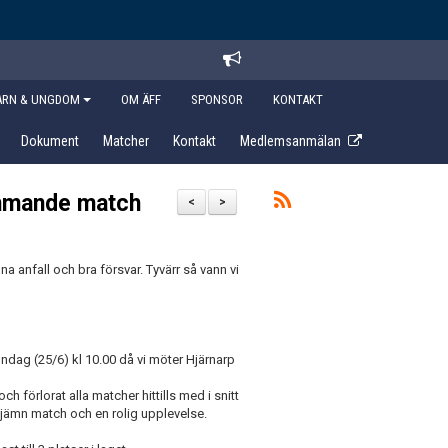
ARN & UNGDOM
OM ÄFF
SPONSOR
KONTAKT
Dokument
Matcher
Kontakt
Medlemsanmälan
ommande match
<
>
a anfall och bra försvar. Tyvärr så vann vi
ndag (25/6) kl 10.00 då vi möter Hjärnarp
ch förlorat alla matcher hittills med i snitt
n jämn match och en rolig upplevelse.