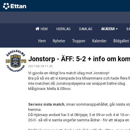
HEM
HERRLAG
DAMLAG
AKADEMI
B
Hem
Nyheter
Truppen
Kalender
Bildgalleri
Jonstorp - ÄFF: 5-2 + info om k
2017-06-18 11:35
Vi gjorde en riktigt bra match idag mot Jonstorp!
Bra på så vis att vi kämpade bra tillsammans och hade flera fin
inte matchen då Jonstorpstjejerna var snäppet bättre idag.
Målgörare: Mella & Ellinor.
Seriens sista match
, innan sommaruppehållet, går nästa sö
hemma.
Då Hjärnarp endast har 3 st 08-tjejer, 5 st 09-or och 4 st 10-or o
20-0 - så vill vi samla ungefär samma åldrar - för att skapa e