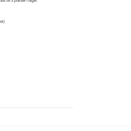
st till 3 platser i laget.
st)