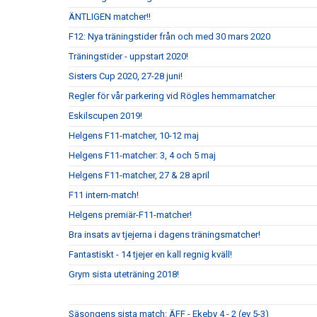
ÄNTLIGEN matcher!!
F12: Nya träningstider från och med 30 mars 2020
Träningstider - uppstart 2020!
Sisters Cup 2020, 27-28 juni!
Regler för vår parkering vid Rögles hemmamatcher
Eskilscupen 2019!
Helgens F11-matcher, 10-12 maj
Helgens F11-matcher: 3, 4 och 5 maj
Helgens F11-matcher, 27 & 28 april
F11 intern-match!
Helgens premiär-F11-matcher!
Bra insats av tjejerna i dagens träningsmatcher!
Fantastiskt - 14 tjejer en kall regnig kväll!
Grym sista uteträning 2018!
Säsongens sista match: ÄFF - Ekeby 4 - 2 (ev 5-3)