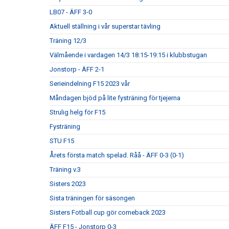
LB07 - ÄFF 3-0
Aktuell ställning i vår superstar tävling
Träning 12/3
Välmående i vardagen 14/3 18:15-19:15 i klubbstugan
Jonstorp - ÄFF 2-1
Serieindelning F15 2023 vår
Måndagen bjöd på lite fysträning för tjejerna
Strulig helg för F15
Fysträning
STU F15
Årets första match spelad. Råå - ÄFF 0-3 (0-1)
Träning v.3
Sisters 2023
Sista träningen för säsongen
Sisters Fotball cup gör comeback 2023
ÄFF F15 - Jonstorp 0-3