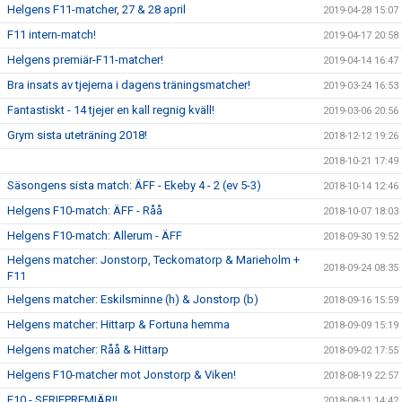
Helgens F11-matcher, 27 & 28 april
2019-04-28 15:07
F11 intern-match!
2019-04-17 20:58
Helgens premiär-F11-matcher!
2019-04-14 16:47
Bra insats av tjejerna i dagens träningsmatcher!
2019-03-24 16:53
Fantastiskt - 14 tjejer en kall regnig kväll!
2019-03-06 20:56
Grym sista uteträning 2018!
2018-12-12 19:26
2018-10-21 17:49
Säsongens sista match: ÄFF - Ekeby 4 - 2 (ev 5-3)
2018-10-14 12:46
Helgens F10-match: ÄFF - Råå
2018-10-07 18:03
Helgens F10-match: Allerum - ÄFF
2018-09-30 19:52
Helgens matcher: Jonstorp, Teckomatorp & Marieholm +
2018-09-24 08:35
F11
Helgens matcher: Eskilsminne (h) & Jonstorp (b)
2018-09-16 15:59
Helgens matcher: Hittarp & Fortuna hemma
2018-09-09 15:19
Helgens matcher: Råå & Hittarp
2018-09-02 17:55
Helgens F10-matcher mot Jonstorp & Viken!
2018-08-19 22:57
F10 - SERIEPREMIÄR!!
2018-08-11 14:42