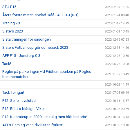
STU F15
2023-02-07 11:05
Årets första match spelad. Råå - ÄFF 0-3 (0-1)
2023-01-24 08:48
Träning v.3
2023-01-17 14:13
Sisters 2023
2023-01-01 13:45
Sista träningen för säsongen
2022-12-15 07:53
Sisters Fotball cup gör comeback 2023
2022-12-13 14:46
ÄFF F15 - Jonstorp 0-3
2022-12-05 10:36
Tack!
2022-06-23 10:08
Regler på parkeringen vid Fridhemsparken på Rögles
2021-11-02 10:49
hemmamatcher.
2021-10-21 11:49
Tack för igår!
2021-07-08 09:49
F12: Serien avslutad!
2020-10-11 13:37
F12: Blött o blåsigt i Viken
2020-10-08 20:39
F12: Kamratcupen 2020 - en rolig men blöt historia!
2020-10-04 16:13
ÄFFs Damlag vann div 3 utan förlust!
2020-10-03 18:10