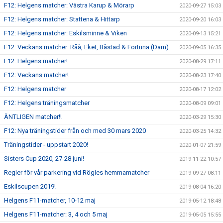
F12: Helgens matcher: Västra Karup & Mörarp
2020-09-27 15:03
F12: Helgens matcher: Stattena & Hittarp
2020-09-20 16:03
F12: Helgens matcher: Eskilsminne & Viken
2020-09-13 15:21
F12: Veckans matcher: Råå, Eket, Båstad & Fortuna (Dam)
2020-09-05 16:35
F12: Helgens matcher!
2020-08-29 17:11
F12: Veckans matcher!
2020-08-23 17:40
F12: Helgens matcher
2020-08-17 12:02
F12: Helgens träningsmatcher
2020-08-09 09:01
ÄNTLIGEN matcher!!
2020-03-29 15:30
F12: Nya träningstider från och med 30 mars 2020
2020-03-25 14:32
Träningstider - uppstart 2020!
2020-01-07 21:59
Sisters Cup 2020, 27-28 juni!
2019-11-22 10:57
Regler för vår parkering vid Rögles hemmamatcher
2019-09-27 08:11
Eskilscupen 2019!
2019-08-04 16:20
Helgens F11-matcher, 10-12 maj
2019-05-12 18:48
Helgens F11-matcher: 3, 4 och 5 maj
2019-05-05 15:55