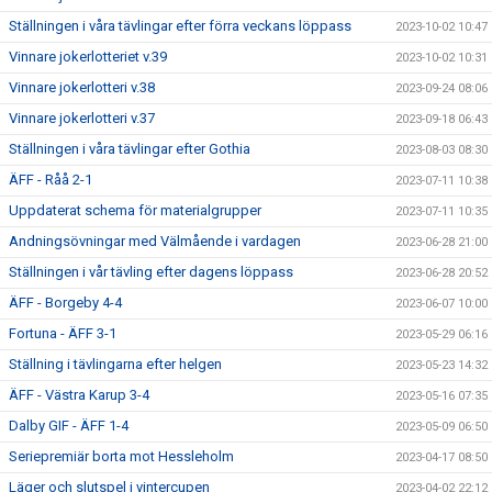
Ställningen i våra tävlingar efter förra veckans löppass
2023-10-02 10:47
Vinnare jokerlotteriet v.39
2023-10-02 10:31
Vinnare jokerlotteri v.38
2023-09-24 08:06
Vinnare jokerlotteri v.37
2023-09-18 06:43
Ställningen i våra tävlingar efter Gothia
2023-08-03 08:30
ÄFF - Råå 2-1
2023-07-11 10:38
Uppdaterat schema för materialgrupper
2023-07-11 10:35
Andningsövningar med Välmående i vardagen
2023-06-28 21:00
Ställningen i vår tävling efter dagens löppass
2023-06-28 20:52
ÄFF - Borgeby 4-4
2023-06-07 10:00
Fortuna - ÄFF 3-1
2023-05-29 06:16
Ställning i tävlingarna efter helgen
2023-05-23 14:32
ÄFF - Västra Karup 3-4
2023-05-16 07:35
Dalby GIF - ÄFF 1-4
2023-05-09 06:50
Seriepremiär borta mot Hessleholm
2023-04-17 08:50
Läger och slutspel i vintercupen
2023-04-02 22:12