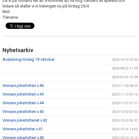
Då vi på förhand vet att vi kommer att ha hög frånvaro av spelare och
ledare så ställer vi in träningen nu på lördag 29/4.
Mvh
KONTAKT
Tränarna
MEDLEMSANMÄLAN
Nyhetsarkiv
Avslutning lördag 19 oktober
2024-10-14 09:30
2024-08-22 11:09
2024-02-05 16:38
Vinnare jokerlotteri v.46
2023-11-20 08:55
Vinnare jokerlotteri v.45
2023-11-13 07:16
Vinnare jokerlotteri v.44
2023-11-07 07:57
Vinnare jokerlotteri v.43
2023-10-30 07:52
Vinnare jokerlotteriet v.42
2023-10-23 06:37
Vinnare jokerlotter v.41
2023-10-16 14:03
Vinnare jokerlotteri v.40
2023-10-10 10:16