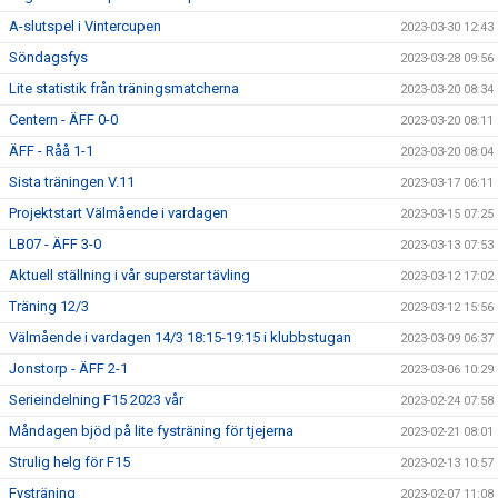
A-slutspel i Vintercupen
2023-03-30 12:43
Söndagsfys
2023-03-28 09:56
Lite statistik från träningsmatcherna
2023-03-20 08:34
Centern - ÄFF 0-0
2023-03-20 08:11
ÄFF - Råå 1-1
2023-03-20 08:04
Sista träningen V.11
2023-03-17 06:11
Projektstart Välmående i vardagen
2023-03-15 07:25
LB07 - ÄFF 3-0
2023-03-13 07:53
Aktuell ställning i vår superstar tävling
2023-03-12 17:02
Träning 12/3
2023-03-12 15:56
Välmående i vardagen 14/3 18:15-19:15 i klubbstugan
2023-03-09 06:37
Jonstorp - ÄFF 2-1
2023-03-06 10:29
Serieindelning F15 2023 vår
2023-02-24 07:58
Måndagen bjöd på lite fysträning för tjejerna
2023-02-21 08:01
Strulig helg för F15
2023-02-13 10:57
Fysträning
2023-02-07 11:08