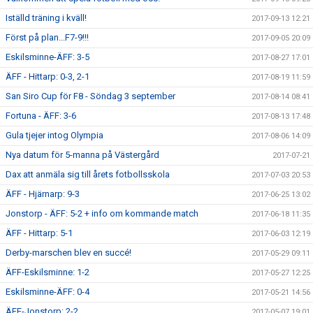
Iställd träning i kväll!
2017-09-13 12:21
Först på plan...F7-9!!!
2017-09-05 20:09
Eskilsminne-ÄFF: 3-5
2017-08-27 17:01
ÄFF - Hittarp: 0-3, 2-1
2017-08-19 11:59
San Siro Cup för F8 - Söndag 3 september
2017-08-14 08:41
Fortuna - ÄFF: 3-6
2017-08-13 17:48
Gula tjejer intog Olympia
2017-08-06 14:09
Nya datum för 5-manna på Västergård
2017-07-21
Dax att anmäla sig till årets fotbollsskola
2017-07-03 20:53
ÄFF - Hjärnarp: 9-3
2017-06-25 13:02
Jonstorp - ÄFF: 5-2 + info om kommande match
2017-06-18 11:35
ÄFF - Hittarp: 5-1
2017-06-03 12:19
Derby-marschen blev en succé!
2017-05-29 09:11
ÄFF-Eskilsminne: 1-2
2017-05-27 12:25
Eskilsminne-ÄFF: 0-4
2017-05-21 14:56
ÄFF-Jonstorp: 2-2
2017-05-07 19:01