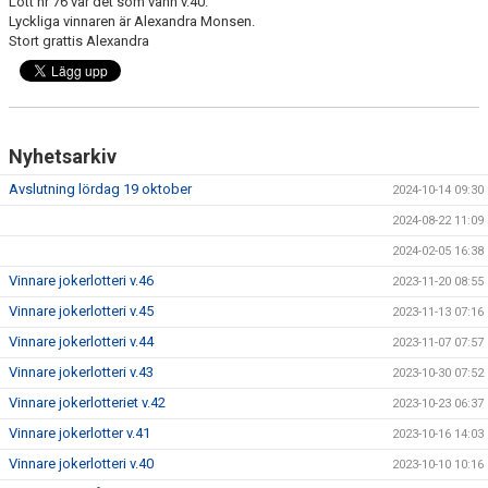
Lott nr 76 var det som vann v.40.
Lyckliga vinnaren är Alexandra Monsen.
Stort grattis Alexandra
KONTAKT
MEDLEMSANMÄLAN
Nyhetsarkiv
Avslutning lördag 19 oktober
2024-10-14 09:30
2024-08-22 11:09
2024-02-05 16:38
Vinnare jokerlotteri v.46
2023-11-20 08:55
Vinnare jokerlotteri v.45
2023-11-13 07:16
Vinnare jokerlotteri v.44
2023-11-07 07:57
Vinnare jokerlotteri v.43
2023-10-30 07:52
Vinnare jokerlotteriet v.42
2023-10-23 06:37
Vinnare jokerlotter v.41
2023-10-16 14:03
Vinnare jokerlotteri v.40
2023-10-10 10:16