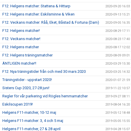
F12: Helgens matcher: Stattena & Hittarp
2020-09-20 16:03
F12: Helgens matcher: Eskilsminne & Viken
2020-09-13 15:21
F12: Veckans matcher: Råå, Eket, Båstad & Fortuna (Dam)
2020-09-05 16:35
F12: Helgens matcher!
2020-08-29 17:11
F12: Veckans matcher!
2020-08-23 17:40
F12: Helgens matcher
2020-08-17 12:02
F12: Helgens träningsmatcher
2020-08-09 09:01
ÄNTLIGEN matcher!!
2020-03-29 15:30
F12: Nya träningstider från och med 30 mars 2020
2020-03-25 14:32
Träningstider - uppstart 2020!
2020-01-07 21:59
Sisters Cup 2020, 27-28 juni!
2019-11-22 10:57
Regler för vår parkering vid Rögles hemmamatcher
2019-09-27 08:11
Eskilscupen 2019!
2019-08-04 16:20
Helgens F11-matcher, 10-12 maj
2019-05-12 18:48
Helgens F11-matcher: 3, 4 och 5 maj
2019-05-05 15:55
Helgens F11-matcher, 27 & 28 april
2019-04-28 15:07