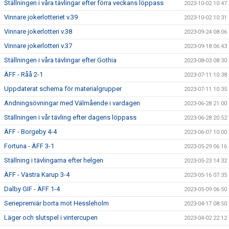
Ställningen i våra tävlingar efter förra veckans löppass
2023-10-02 10:47
Vinnare jokerlotteriet v.39
2023-10-02 10:31
Vinnare jokerlotteri v.38
2023-09-24 08:06
Vinnare jokerlotteri v.37
2023-09-18 06:43
Ställningen i våra tävlingar efter Gothia
2023-08-03 08:30
ÄFF - Råå 2-1
2023-07-11 10:38
Uppdaterat schema för materialgrupper
2023-07-11 10:35
Andningsövningar med Välmående i vardagen
2023-06-28 21:00
Ställningen i vår tävling efter dagens löppass
2023-06-28 20:52
ÄFF - Borgeby 4-4
2023-06-07 10:00
Fortuna - ÄFF 3-1
2023-05-29 06:16
Ställning i tävlingarna efter helgen
2023-05-23 14:32
ÄFF - Västra Karup 3-4
2023-05-16 07:35
Dalby GIF - ÄFF 1-4
2023-05-09 06:50
Seriepremiär borta mot Hessleholm
2023-04-17 08:50
Läger och slutspel i vintercupen
2023-04-02 22:12