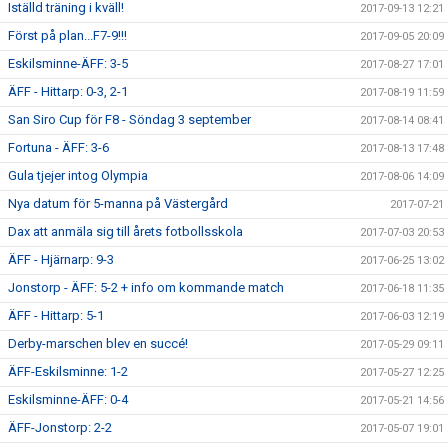
Iställd träning i kväll!
2017-09-13 12:21
Först på plan...F7-9!!!
2017-09-05 20:09
Eskilsminne-ÄFF: 3-5
2017-08-27 17:01
ÄFF - Hittarp: 0-3, 2-1
2017-08-19 11:59
San Siro Cup för F8 - Söndag 3 september
2017-08-14 08:41
Fortuna - ÄFF: 3-6
2017-08-13 17:48
Gula tjejer intog Olympia
2017-08-06 14:09
Nya datum för 5-manna på Västergård
2017-07-21
Dax att anmäla sig till årets fotbollsskola
2017-07-03 20:53
ÄFF - Hjärnarp: 9-3
2017-06-25 13:02
Jonstorp - ÄFF: 5-2 + info om kommande match
2017-06-18 11:35
ÄFF - Hittarp: 5-1
2017-06-03 12:19
Derby-marschen blev en succé!
2017-05-29 09:11
ÄFF-Eskilsminne: 1-2
2017-05-27 12:25
Eskilsminne-ÄFF: 0-4
2017-05-21 14:56
ÄFF-Jonstorp: 2-2
2017-05-07 19:01