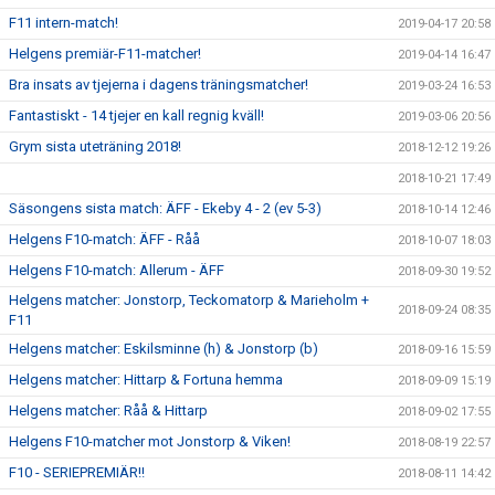
F11 intern-match!
2019-04-17 20:58
Helgens premiär-F11-matcher!
2019-04-14 16:47
Bra insats av tjejerna i dagens träningsmatcher!
2019-03-24 16:53
Fantastiskt - 14 tjejer en kall regnig kväll!
2019-03-06 20:56
Grym sista uteträning 2018!
2018-12-12 19:26
2018-10-21 17:49
Säsongens sista match: ÄFF - Ekeby 4 - 2 (ev 5-3)
2018-10-14 12:46
Helgens F10-match: ÄFF - Råå
2018-10-07 18:03
Helgens F10-match: Allerum - ÄFF
2018-09-30 19:52
Helgens matcher: Jonstorp, Teckomatorp & Marieholm +
2018-09-24 08:35
F11
Helgens matcher: Eskilsminne (h) & Jonstorp (b)
2018-09-16 15:59
Helgens matcher: Hittarp & Fortuna hemma
2018-09-09 15:19
Helgens matcher: Råå & Hittarp
2018-09-02 17:55
Helgens F10-matcher mot Jonstorp & Viken!
2018-08-19 22:57
F10 - SERIEPREMIÄR!!
2018-08-11 14:42