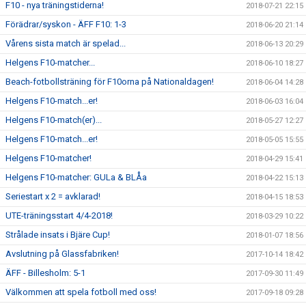
F10 - nya träningstiderna!
2018-07-21 22:15
Förädrar/syskon - ÄFF F10: 1-3
2018-06-20 21:14
Vårens sista match är spelad...
2018-06-13 20:29
Helgens F10-matcher...
2018-06-10 18:27
Beach-fotbollsträning för F10orna på Nationaldagen!
2018-06-04 14:28
Helgens F10-match...er!
2018-06-03 16:04
Helgens F10-match(er)...
2018-05-27 12:27
Helgens F10-match...er!
2018-05-05 15:55
Helgens F10-matcher!
2018-04-29 15:41
Helgens F10-matcher: GULa & BLÅa
2018-04-22 15:13
Seriestart x 2 = avklarad!
2018-04-15 18:53
UTE-träningsstart 4/4-2018!
2018-03-29 10:22
Strålade insats i Bjäre Cup!
2018-01-07 18:56
Avslutning på Glassfabriken!
2017-10-14 18:42
ÄFF - Billesholm: 5-1
2017-09-30 11:49
Välkommen att spela fotboll med oss!
2017-09-18 09:28