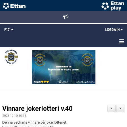
F17
LOGGA IN
HEM
NYHETER
TRUPPEN
KALENDER
BILDGALLERI
Vinnare jokerlotteri v.40
<
>
DOKUMENT
2023-10-10 10:16
Denna veckans vinnare på jokerlotteriet.
MATCHER