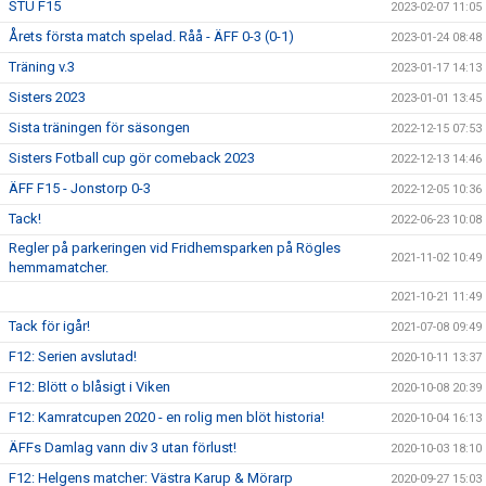
STU F15
2023-02-07 11:05
Årets första match spelad. Råå - ÄFF 0-3 (0-1)
2023-01-24 08:48
Träning v.3
2023-01-17 14:13
Sisters 2023
2023-01-01 13:45
Sista träningen för säsongen
2022-12-15 07:53
Sisters Fotball cup gör comeback 2023
2022-12-13 14:46
ÄFF F15 - Jonstorp 0-3
2022-12-05 10:36
Tack!
2022-06-23 10:08
Regler på parkeringen vid Fridhemsparken på Rögles
2021-11-02 10:49
hemmamatcher.
2021-10-21 11:49
Tack för igår!
2021-07-08 09:49
F12: Serien avslutad!
2020-10-11 13:37
F12: Blött o blåsigt i Viken
2020-10-08 20:39
F12: Kamratcupen 2020 - en rolig men blöt historia!
2020-10-04 16:13
ÄFFs Damlag vann div 3 utan förlust!
2020-10-03 18:10
F12: Helgens matcher: Västra Karup & Mörarp
2020-09-27 15:03