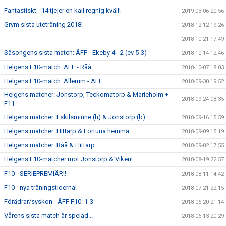
Fantastiskt - 14 tjejer en kall regnig kväll!
2019-03-06 20:56
Grym sista uteträning 2018!
2018-12-12 19:26
2018-10-21 17:49
Säsongens sista match: ÄFF - Ekeby 4 - 2 (ev 5-3)
2018-10-14 12:46
Helgens F10-match: ÄFF - Råå
2018-10-07 18:03
Helgens F10-match: Allerum - ÄFF
2018-09-30 19:52
Helgens matcher: Jonstorp, Teckomatorp & Marieholm +
2018-09-24 08:35
F11
Helgens matcher: Eskilsminne (h) & Jonstorp (b)
2018-09-16 15:59
Helgens matcher: Hittarp & Fortuna hemma
2018-09-09 15:19
Helgens matcher: Råå & Hittarp
2018-09-02 17:55
Helgens F10-matcher mot Jonstorp & Viken!
2018-08-19 22:57
F10 - SERIEPREMIÄR!!
2018-08-11 14:42
F10 - nya träningstiderna!
2018-07-21 22:15
Förädrar/syskon - ÄFF F10: 1-3
2018-06-20 21:14
Vårens sista match är spelad...
2018-06-13 20:29