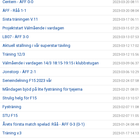
Centern - ÄFF 0-0
2023-03-20 08:11
ÄFF - Råå 1-1
2023-03-20 08:04
Sista träningen V.11
2023-03-17 06:11
Projektstart Välmående i vardagen
2023-03-15 07:25
LB07 - ÄFF 3-0
2023-03-13 07:53
Aktuell ställning i vår superstar tävling
2023-03-12 17:02
Träning 12/3
2023-03-12 15:56
Välmående i vardagen 14/3 18:15-19:15 i klubbstugan
2023-03-09 06:37
Jonstorp - ÄFF 2-1
2023-03-06 10:29
Serieindelning F15 2023 vår
2023-02-24 07:58
Måndagen bjöd på lite fysträning för tjejerna
2023-02-21 08:01
Strulig helg för F15
2023-02-13 10:57
Fysträning
2023-02-07 11:08
STU F15
2023-02-07 11:05
Årets första match spelad. Råå - ÄFF 0-3 (0-1)
2023-01-24 08:48
Träning v.3
2023-01-17 14:13