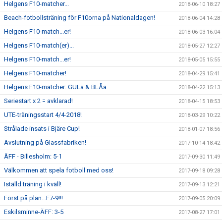
Helgens F10-matcher...
2018-06-10 18:27
Beach-fotbollsträning för F10orna på Nationaldagen!
2018-06-04 14:28
Helgens F10-match...er!
2018-06-03 16:04
Helgens F10-match(er)...
2018-05-27 12:27
Helgens F10-match...er!
2018-05-05 15:55
Helgens F10-matcher!
2018-04-29 15:41
Helgens F10-matcher: GULa & BLÅa
2018-04-22 15:13
Seriestart x 2 = avklarad!
2018-04-15 18:53
UTE-träningsstart 4/4-2018!
2018-03-29 10:22
Strålade insats i Bjäre Cup!
2018-01-07 18:56
Avslutning på Glassfabriken!
2017-10-14 18:42
ÄFF - Billesholm: 5-1
2017-09-30 11:49
Välkommen att spela fotboll med oss!
2017-09-18 09:28
Iställd träning i kväll!
2017-09-13 12:21
Först på plan...F7-9!!!
2017-09-05 20:09
Eskilsminne-ÄFF: 3-5
2017-08-27 17:01