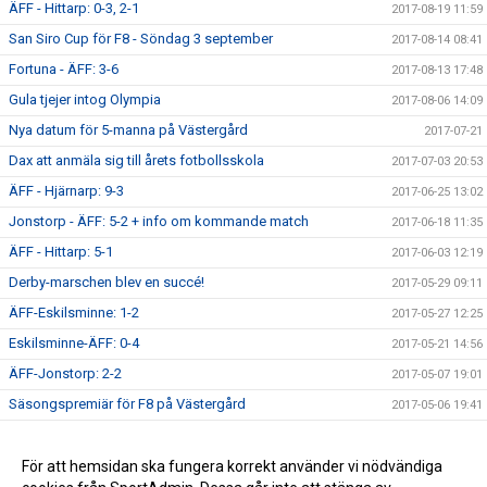
ÄFF - Hittarp: 0-3, 2-1
2017-08-19 11:59
San Siro Cup för F8 - Söndag 3 september
2017-08-14 08:41
Fortuna - ÄFF: 3-6
2017-08-13 17:48
Gula tjejer intog Olympia
2017-08-06 14:09
Nya datum för 5-manna på Västergård
2017-07-21
Dax att anmäla sig till årets fotbollsskola
2017-07-03 20:53
ÄFF - Hjärnarp: 9-3
2017-06-25 13:02
Jonstorp - ÄFF: 5-2 + info om kommande match
2017-06-18 11:35
ÄFF - Hittarp: 5-1
2017-06-03 12:19
Derby-marschen blev en succé!
2017-05-29 09:11
ÄFF-Eskilsminne: 1-2
2017-05-27 12:25
Eskilsminne-ÄFF: 0-4
2017-05-21 14:56
ÄFF-Jonstorp: 2-2
2017-05-07 19:01
Säsongspremiär för F8 på Västergård
2017-05-06 19:41
Dagens match: V Karup-ÄFF 6-2 (7-3)
2017-04-29 12:59
Inställd Träning - Lördag 29/4
För att hemsidan ska fungera korrekt använder vi nödvändiga
2017-04-27 12:40