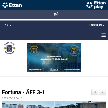
F17
LOGGA IN
HEM
NYHETER
TRUPPEN
KALENDER
BILDGALLERI
Fortuna - ÄFF 3-1
<
>
DOKUMENT
2023-05-29 06:16
MATCHER