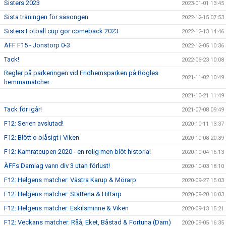
Sisters 2023
2023-01-01 13:45
Sista träningen för säsongen
2022-12-15 07:53
Sisters Fotball cup gör comeback 2023
2022-12-13 14:46
ÄFF F15 - Jonstorp 0-3
2022-12-05 10:36
Tack!
2022-06-23 10:08
Regler på parkeringen vid Fridhemsparken på Rögles
2021-11-02 10:49
hemmamatcher.
2021-10-21 11:49
Tack för igår!
2021-07-08 09:49
F12: Serien avslutad!
2020-10-11 13:37
F12: Blött o blåsigt i Viken
2020-10-08 20:39
F12: Kamratcupen 2020 - en rolig men blöt historia!
2020-10-04 16:13
ÄFFs Damlag vann div 3 utan förlust!
2020-10-03 18:10
F12: Helgens matcher: Västra Karup & Mörarp
2020-09-27 15:03
F12: Helgens matcher: Stattena & Hittarp
2020-09-20 16:03
F12: Helgens matcher: Eskilsminne & Viken
2020-09-13 15:21
F12: Veckans matcher: Råå, Eket, Båstad & Fortuna (Dam)
2020-09-05 16:35