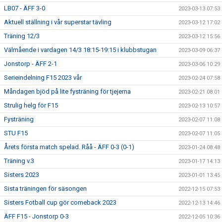
LB07 - ÄFF 3-0
2023-03-13 07:53
Aktuell ställning i vår superstar tävling
2023-03-12 17:02
Träning 12/3
2023-03-12 15:56
Välmående i vardagen 14/3 18:15-19:15 i klubbstugan
2023-03-09 06:37
Jonstorp - ÄFF 2-1
2023-03-06 10:29
Serieindelning F15 2023 vår
2023-02-24 07:58
Måndagen bjöd på lite fysträning för tjejerna
2023-02-21 08:01
Strulig helg för F15
2023-02-13 10:57
Fysträning
2023-02-07 11:08
STU F15
2023-02-07 11:05
Årets första match spelad. Råå - ÄFF 0-3 (0-1)
2023-01-24 08:48
Träning v.3
2023-01-17 14:13
Sisters 2023
2023-01-01 13:45
Sista träningen för säsongen
2022-12-15 07:53
Sisters Fotball cup gör comeback 2023
2022-12-13 14:46
ÄFF F15 - Jonstorp 0-3
2022-12-05 10:36