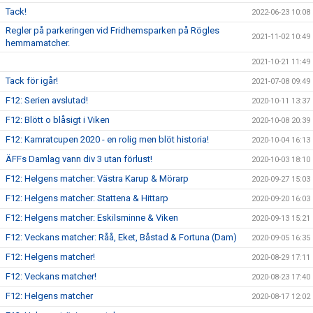
Tack!
2022-06-23 10:08
Regler på parkeringen vid Fridhemsparken på Rögles
2021-11-02 10:49
hemmamatcher.
2021-10-21 11:49
Tack för igår!
2021-07-08 09:49
F12: Serien avslutad!
2020-10-11 13:37
F12: Blött o blåsigt i Viken
2020-10-08 20:39
F12: Kamratcupen 2020 - en rolig men blöt historia!
2020-10-04 16:13
ÄFFs Damlag vann div 3 utan förlust!
2020-10-03 18:10
F12: Helgens matcher: Västra Karup & Mörarp
2020-09-27 15:03
F12: Helgens matcher: Stattena & Hittarp
2020-09-20 16:03
F12: Helgens matcher: Eskilsminne & Viken
2020-09-13 15:21
F12: Veckans matcher: Råå, Eket, Båstad & Fortuna (Dam)
2020-09-05 16:35
F12: Helgens matcher!
2020-08-29 17:11
F12: Veckans matcher!
2020-08-23 17:40
F12: Helgens matcher
2020-08-17 12:02