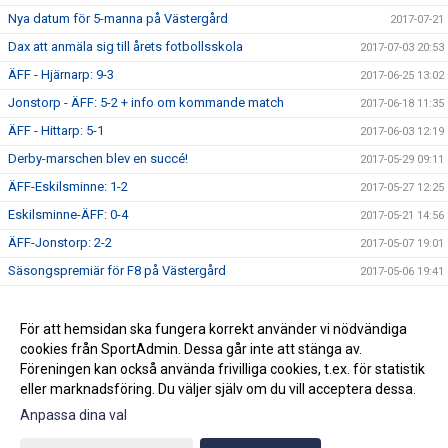
Nya datum för 5-manna på Västergård
2017-07-21
Dax att anmäla sig till årets fotbollsskola
2017-07-03 20:53
ÄFF - Hjärnarp: 9-3
2017-06-25 13:02
Jonstorp - ÄFF: 5-2 + info om kommande match
2017-06-18 11:35
ÄFF - Hittarp: 5-1
2017-06-03 12:19
Derby-marschen blev en succé!
2017-05-29 09:11
ÄFF-Eskilsminne: 1-2
2017-05-27 12:25
Eskilsminne-ÄFF: 0-4
2017-05-21 14:56
ÄFF-Jonstorp: 2-2
2017-05-07 19:01
Säsongspremiär för F8 på Västergård
2017-05-06 19:41
Dagens match: V Karup-ÄFF 6-2 (7-3)
2017-04-29 12:59
Inställd Träning - Lördag 29/4
För att hemsidan ska fungera korrekt använder vi nödvändiga
2017-04-27 12:40
cookies från SportAdmin. Dessa går inte att stänga av.
Premiärmatch för F9: Hittarp-ÄFF 0-2
2017-04-23 11:15
Föreningen kan också använda frivilliga cookies, t.ex. för statistik
eller marknadsföring. Du väljer själv om du vill acceptera dessa.
Anpassa dina val
Cookie-inställningar
Gå till Webbversion