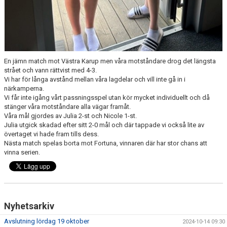
En jämn match mot Västra Karup men våra motståndare drog det längsta
strået och vann rättvist med 4-3.
Vi har för långa avstånd mellan våra lagdelar och vill inte gå in i
närkamperna.
Vi får inte igång vårt passningsspel utan kör mycket individuellt och då
stänger våra motståndare alla vägar framåt.
Våra mål gjordes av Julia 2-st och Nicole 1-st.
Julia utgick skadad efter sitt 2-0 mål och där tappade vi också lite av
övertaget vi hade fram tills dess.
Nästa match spelas borta mot Fortuna, vinnaren där har stor chans att
vinna serien.
Nyhetsarkiv
Avslutning lördag 19 oktober
2024-10-14 09:30