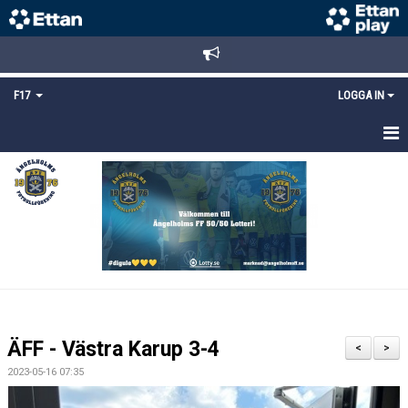
F17
LOGGA IN
HEM
NYHETER
TRUPPEN
KALENDER
BILDGALLERI
ÄFF - Västra Karup 3-4
<
>
DOKUMENT
2023-05-16 07:35
MATCHER