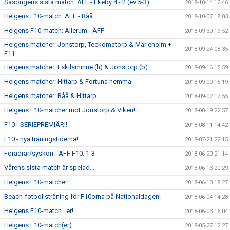
Säsongens sista match: ÄFF - Ekeby 4 - 2 (ev 5-3)
2018-10-14 12:46
Helgens F10-match: ÄFF - Råå
2018-10-07 18:03
Helgens F10-match: Allerum - ÄFF
2018-09-30 19:52
Helgens matcher: Jonstorp, Teckomatorp & Marieholm +
2018-09-24 08:35
F11
Helgens matcher: Eskilsminne (h) & Jonstorp (b)
2018-09-16 15:59
Helgens matcher: Hittarp & Fortuna hemma
2018-09-09 15:19
Helgens matcher: Råå & Hittarp
2018-09-02 17:55
Helgens F10-matcher mot Jonstorp & Viken!
2018-08-19 22:57
F10 - SERIEPREMIÄR!!
2018-08-11 14:42
F10 - nya träningstiderna!
2018-07-21 22:15
Förädrar/syskon - ÄFF F10: 1-3
2018-06-20 21:14
Vårens sista match är spelad...
2018-06-13 20:29
Helgens F10-matcher...
2018-06-10 18:27
Beach-fotbollsträning för F10orna på Nationaldagen!
2018-06-04 14:28
Helgens F10-match...er!
2018-06-03 16:04
Helgens F10-match(er)...
2018-05-27 12:27