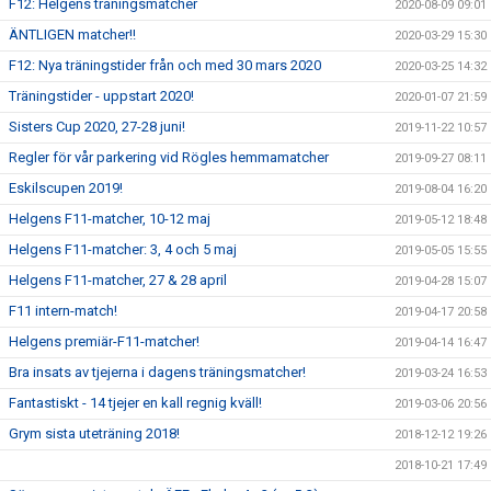
F12: Helgens träningsmatcher
2020-08-09 09:01
ÄNTLIGEN matcher!!
2020-03-29 15:30
F12: Nya träningstider från och med 30 mars 2020
2020-03-25 14:32
Träningstider - uppstart 2020!
2020-01-07 21:59
Sisters Cup 2020, 27-28 juni!
2019-11-22 10:57
Regler för vår parkering vid Rögles hemmamatcher
2019-09-27 08:11
Eskilscupen 2019!
2019-08-04 16:20
Helgens F11-matcher, 10-12 maj
2019-05-12 18:48
Helgens F11-matcher: 3, 4 och 5 maj
2019-05-05 15:55
Helgens F11-matcher, 27 & 28 april
2019-04-28 15:07
F11 intern-match!
2019-04-17 20:58
Helgens premiär-F11-matcher!
2019-04-14 16:47
Bra insats av tjejerna i dagens träningsmatcher!
2019-03-24 16:53
Fantastiskt - 14 tjejer en kall regnig kväll!
2019-03-06 20:56
Grym sista uteträning 2018!
2018-12-12 19:26
2018-10-21 17:49