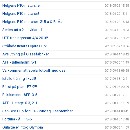
Helgens F10-match...er!
2018-05-05 15:55
Helgens F10-matcher!
2018-04-29 15:41
Helgens F10-matcher: GULa & BLÅa
2018-04-22 15:13
Seriestart x 2 = avklarad!
2018-04-15 18:53
UTE-träningsstart 4/4-2018!
2018-03-29 10:22
Strålade insats i Bjäre Cup!
2018-01-07 18:56
Avslutning på Glassfabriken!
2017-10-14 18:42
ÄFF - Billesholm: 5-1
2017-09-30 11:49
Välkommen att spela fotboll med oss!
2017-09-18 09:28
Iställd träning i kväll!
2017-09-13 12:21
Först på plan...F7-9!!!
2017-09-05 20:09
Eskilsminne-ÄFF: 3-5
2017-08-27 17:01
ÄFF - Hittarp: 0-3, 2-1
2017-08-19 11:59
San Siro Cup för F8 - Söndag 3 september
2017-08-14 08:41
Fortuna - ÄFF: 3-6
2017-08-13 17:48
Gula tjejer intog Olympia
2017-08-06 14:09