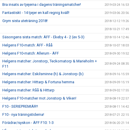
Bra insats av tjejerna i dagens träningsmatcher!
2019-03-24 16:53
Fantastiskt - 14 tjejer en kall regnig kväll!
2019-03-06 20:56
Grym sista uteträning 2018!
2018-12-12 19:26
2018-10-21 17:49
Säsongens sista match: ÄFF - Ekeby 4 - 2 (ev 5-3)
2018-10-14 12:46
Helgens F10-match: ÄFF - Råå
2018-10-07 18:03
Helgens F10-match: Allerum - ÄFF
2018-09-30 19:52
Helgens matcher: Jonstorp, Teckomatorp & Marieholm +
2018-09-24 08:35
F11
Helgens matcher: Eskilsminne (h) & Jonstorp (b)
2018-09-16 15:59
Helgens matcher: Hittarp & Fortuna hemma
2018-09-09 15:19
Helgens matcher: Råå & Hittarp
2018-09-02 17:55
Helgens F10-matcher mot Jonstorp & Viken!
2018-08-19 22:57
F10 - SERIEPREMIÄR!!
2018-08-11 14:42
F10 - nya träningstiderna!
2018-07-21 22:15
Förädrar/syskon - ÄFF F10: 1-3
2018-06-20 21:14