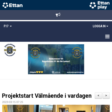
F17
LOGGA IN
HEM
NYHETER
TRUPPEN
KALENDER
BILDGALLERI
Projektstart Välmående i vardagen
<
>
DOKUMENT
2023-03-15 07:25
MATCHER