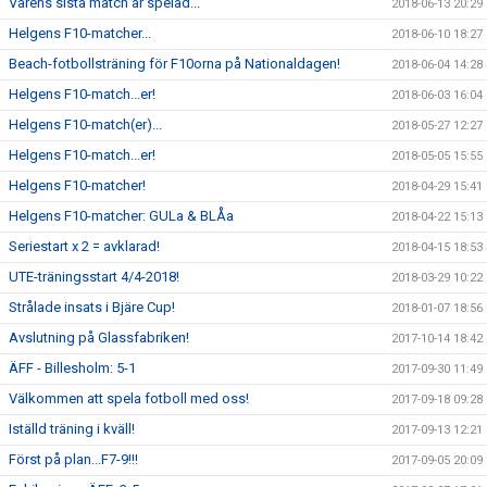
Vårens sista match är spelad...
2018-06-13 20:29
Helgens F10-matcher...
2018-06-10 18:27
Beach-fotbollsträning för F10orna på Nationaldagen!
2018-06-04 14:28
Helgens F10-match...er!
2018-06-03 16:04
Helgens F10-match(er)...
2018-05-27 12:27
Helgens F10-match...er!
2018-05-05 15:55
Helgens F10-matcher!
2018-04-29 15:41
Helgens F10-matcher: GULa & BLÅa
2018-04-22 15:13
Seriestart x 2 = avklarad!
2018-04-15 18:53
UTE-träningsstart 4/4-2018!
2018-03-29 10:22
Strålade insats i Bjäre Cup!
2018-01-07 18:56
Avslutning på Glassfabriken!
2017-10-14 18:42
ÄFF - Billesholm: 5-1
2017-09-30 11:49
Välkommen att spela fotboll med oss!
2017-09-18 09:28
Iställd träning i kväll!
2017-09-13 12:21
Först på plan...F7-9!!!
2017-09-05 20:09