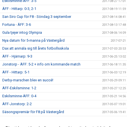
Eskilsminne-ÄFF: 3-5
2017-08-27 17:01
ÄFF - Hittarp: 0-3, 2-1
2017-08-19 11:59
San Siro Cup för F8 - Söndag 3 september
2017-08-14 08:41
Fortuna - ÄFF: 3-6
2017-08-13 17:48
Gula tjejer intog Olympia
2017-08-06 14:09
Nya datum för 5-manna på Västergård
2017-07-21
Dax att anmäla sig till årets fotbollsskola
2017-07-03 20:53
ÄFF - Hjärnarp: 9-3
2017-06-25 13:02
Jonstorp - ÄFF: 5-2 + info om kommande match
2017-06-18 11:35
ÄFF - Hittarp: 5-1
2017-06-03 12:19
Derby-marschen blev en succé!
2017-05-29 09:11
ÄFF-Eskilsminne: 1-2
2017-05-27 12:25
Eskilsminne-ÄFF: 0-4
2017-05-21 14:56
ÄFF-Jonstorp: 2-2
2017-05-07 19:01
Säsongspremiär för F8 på Västergård
2017-05-06 19:41
Dagens match: V Karup-ÄFF 6-2 (7-3)
2017-04-29 12:59