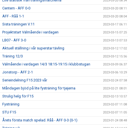
Lite statistik från träningsmatcherna
2023-03-20 08:34
Centern - ÄFF 0-0
2023-03-20 08:11
ÄFF - Råå 1-1
2023-03-20 08:04
Sista träningen V.11
2023-03-17 06:11
Projektstart Välmående i vardagen
2023-03-15 07:25
LB07 - ÄFF 3-0
2023-03-13 07:53
Aktuell ställning i vår superstar tävling
2023-03-12 17:02
Träning 12/3
2023-03-12 15:56
Välmående i vardagen 14/3 18:15-19:15 i klubbstugan
2023-03-09 06:37
Jonstorp - ÄFF 2-1
2023-03-06 10:29
Serieindelning F15 2023 vår
2023-02-24 07:58
Måndagen bjöd på lite fysträning för tjejerna
2023-02-21 08:01
Strulig helg för F15
2023-02-13 10:57
Fysträning
2023-02-07 11:08
STU F15
2023-02-07 11:05
Årets första match spelad. Råå - ÄFF 0-3 (0-1)
2023-01-24 08:48