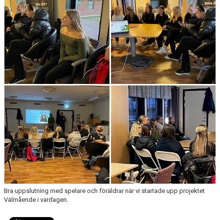
KONTAKT
MEDLEMSANMÄLAN
Bra uppslutning med spelare och föräldrar när vi startade upp projektet
Välmående i vardagen.