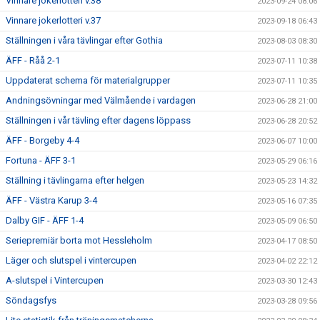
Vinnare jokerlotteri v.38
2023-09-24 08:06
Vinnare jokerlotteri v.37
2023-09-18 06:43
Ställningen i våra tävlingar efter Gothia
2023-08-03 08:30
ÄFF - Råå 2-1
2023-07-11 10:38
Uppdaterat schema för materialgrupper
2023-07-11 10:35
Andningsövningar med Välmående i vardagen
2023-06-28 21:00
Ställningen i vår tävling efter dagens löppass
2023-06-28 20:52
ÄFF - Borgeby 4-4
2023-06-07 10:00
Fortuna - ÄFF 3-1
2023-05-29 06:16
Ställning i tävlingarna efter helgen
2023-05-23 14:32
ÄFF - Västra Karup 3-4
2023-05-16 07:35
Dalby GIF - ÄFF 1-4
2023-05-09 06:50
Seriepremiär borta mot Hessleholm
2023-04-17 08:50
Läger och slutspel i vintercupen
2023-04-02 22:12
A-slutspel i Vintercupen
2023-03-30 12:43
Söndagsfys
2023-03-28 09:56