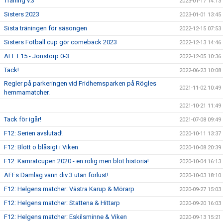
Träning v.3
2023-01-17 14:13
Sisters 2023
2023-01-01 13:45
Sista träningen för säsongen
2022-12-15 07:53
Sisters Fotball cup gör comeback 2023
2022-12-13 14:46
ÄFF F15 - Jonstorp 0-3
2022-12-05 10:36
Tack!
2022-06-23 10:08
Regler på parkeringen vid Fridhemsparken på Rögles
2021-11-02 10:49
hemmamatcher.
2021-10-21 11:49
Tack för igår!
2021-07-08 09:49
F12: Serien avslutad!
2020-10-11 13:37
F12: Blött o blåsigt i Viken
2020-10-08 20:39
F12: Kamratcupen 2020 - en rolig men blöt historia!
2020-10-04 16:13
ÄFFs Damlag vann div 3 utan förlust!
2020-10-03 18:10
F12: Helgens matcher: Västra Karup & Mörarp
2020-09-27 15:03
F12: Helgens matcher: Stattena & Hittarp
2020-09-20 16:03
F12: Helgens matcher: Eskilsminne & Viken
2020-09-13 15:21