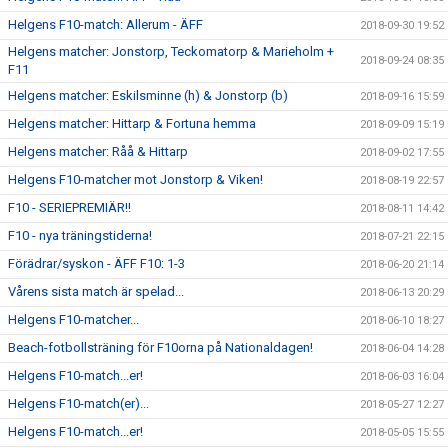
Helgens F10-match: Allerum - ÄFF
2018-09-30 19:52
Helgens matcher: Jonstorp, Teckomatorp & Marieholm +
2018-09-24 08:35
F11
Helgens matcher: Eskilsminne (h) & Jonstorp (b)
2018-09-16 15:59
Helgens matcher: Hittarp & Fortuna hemma
2018-09-09 15:19
Helgens matcher: Råå & Hittarp
2018-09-02 17:55
Helgens F10-matcher mot Jonstorp & Viken!
2018-08-19 22:57
F10 - SERIEPREMIÄR!!
2018-08-11 14:42
F10 - nya träningstiderna!
2018-07-21 22:15
Förädrar/syskon - ÄFF F10: 1-3
2018-06-20 21:14
Vårens sista match är spelad...
2018-06-13 20:29
Helgens F10-matcher...
2018-06-10 18:27
Beach-fotbollsträning för F10orna på Nationaldagen!
2018-06-04 14:28
Helgens F10-match...er!
2018-06-03 16:04
Helgens F10-match(er)...
2018-05-27 12:27
Helgens F10-match...er!
2018-05-05 15:55