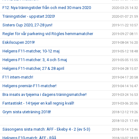
F12: Nya träningstider från och med 30 mars 2020
2020-03-25 14:32
Träningstider - uppstart 2020!
2020-01-07 21:59
Sisters Cup 2020, 27-28 juni!
2019-11-22 10:57
Regler för vår parkering vid Rögles hemmamatcher
2019-09-27 08:11
Eskilscupen 2019!
2019-08-04 16:20
Helgens F11-matcher, 10-12 maj
2019-05-12 18:48
Helgens F11-matcher: 3, 4 och 5 maj
2019-05-05 15:55
Helgens F11-matcher, 27 & 28 april
2019-04-28 15:07
F11 intern-match!
2019-04-17 20:58
Helgens premiär-F11-matcher!
2019-04-14 16:47
Bra insats av tjejerna i dagens träningsmatcher!
2019-03-24 16:53
Fantastiskt - 14 tjejer en kall regnig kväll!
2019-03-06 20:56
Grym sista uteträning 2018!
2018-12-12 19:26
2018-10-21 17:49
Säsongens sista match: ÄFF - Ekeby 4 - 2 (ev 5-3)
2018-10-14 12:46
Helgens F10-match: ÄFF - Råå
2018-10-07 18:03