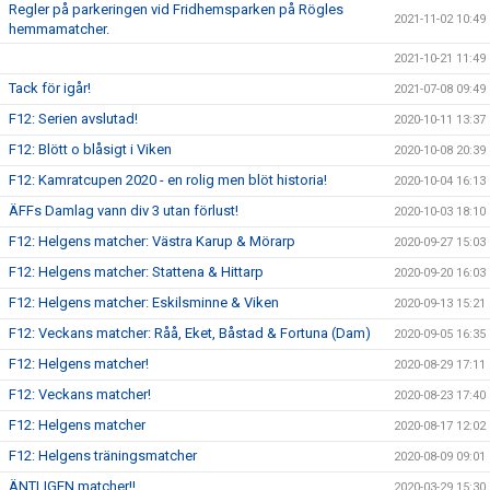
Regler på parkeringen vid Fridhemsparken på Rögles
2021-11-02 10:49
hemmamatcher.
2021-10-21 11:49
Tack för igår!
2021-07-08 09:49
F12: Serien avslutad!
2020-10-11 13:37
F12: Blött o blåsigt i Viken
2020-10-08 20:39
F12: Kamratcupen 2020 - en rolig men blöt historia!
2020-10-04 16:13
ÄFFs Damlag vann div 3 utan förlust!
2020-10-03 18:10
F12: Helgens matcher: Västra Karup & Mörarp
2020-09-27 15:03
F12: Helgens matcher: Stattena & Hittarp
2020-09-20 16:03
F12: Helgens matcher: Eskilsminne & Viken
2020-09-13 15:21
F12: Veckans matcher: Råå, Eket, Båstad & Fortuna (Dam)
2020-09-05 16:35
F12: Helgens matcher!
2020-08-29 17:11
F12: Veckans matcher!
2020-08-23 17:40
F12: Helgens matcher
2020-08-17 12:02
F12: Helgens träningsmatcher
2020-08-09 09:01
ÄNTLIGEN matcher!!
2020-03-29 15:30