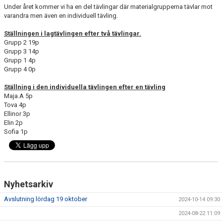
Under året kommer vi ha en del tävlingar där materialgrupperna tävlar mot
varandra men även en individuell tävling.
KONTAKT
Ställningen i lagtävlingen efter två tävlingar.
MEDLEMSANMÄLAN
Grupp 2 19p
Grupp 3 14p
Grupp 1 4p
Grupp 4 0p
Ställning i den individuella tävlingen efter en tävling
Maja.A 5p
Tova 4p
Ellinor 3p
Elin 2p
Sofia 1p
Nyhetsarkiv
Avslutning lördag 19 oktober
2024-10-14 09:30
2024-08-22 11:09