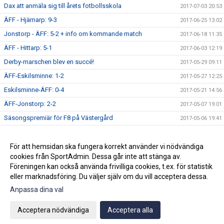
Dax att anmäla sig till årets fotbollsskola
2017-07-03 20:53
ÄFF - Hjärnarp: 9-3
2017-06-25 13:02
Jonstorp - ÄFF: 5-2 + info om kommande match
2017-06-18 11:35
ÄFF - Hittarp: 5-1
2017-06-03 12:19
Derby-marschen blev en succé!
2017-05-29 09:11
ÄFF-Eskilsminne: 1-2
2017-05-27 12:25
Eskilsminne-ÄFF: 0-4
2017-05-21 14:56
ÄFF-Jonstorp: 2-2
2017-05-07 19:01
Säsongspremiär för F8 på Västergård
2017-05-06 19:41
Dagens match: V Karup-ÄFF 6-2 (7-3)
2017-04-29 12:59
Inställd Träning - Lördag 29/4
För att hemsidan ska fungera korrekt använder vi nödvändiga
2017-04-27 12:40
cookies från SportAdmin. Dessa går inte att stänga av.
Premiärmatch för F9: Hittarp-ÄFF 0-2
2017-04-23 11:15
Föreningen kan också använda frivilliga cookies, t.ex. för statistik
eller marknadsföring. Du väljer själv om du vill acceptera dessa.
Anpassa dina val
Cookie-inställningar
Gå till Webbversion
Acceptera nödvändiga
Acceptera alla