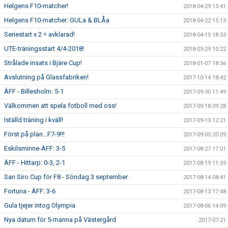
Helgens F10-matcher!
2018-04-29 15:41
Helgens F10-matcher: GULa & BLÅa
2018-04-22 15:13
Seriestart x 2 = avklarad!
2018-04-15 18:53
UTE-träningsstart 4/4-2018!
2018-03-29 10:22
Strålade insats i Bjäre Cup!
2018-01-07 18:56
Avslutning på Glassfabriken!
2017-10-14 18:42
ÄFF - Billesholm: 5-1
2017-09-30 11:49
Välkommen att spela fotboll med oss!
2017-09-18 09:28
Iställd träning i kväll!
2017-09-13 12:21
Först på plan...F7-9!!!
2017-09-05 20:09
Eskilsminne-ÄFF: 3-5
2017-08-27 17:01
ÄFF - Hittarp: 0-3, 2-1
2017-08-19 11:59
San Siro Cup för F8 - Söndag 3 september
2017-08-14 08:41
Fortuna - ÄFF: 3-6
2017-08-13 17:48
Gula tjejer intog Olympia
2017-08-06 14:09
Nya datum för 5-manna på Västergård
2017-07-21