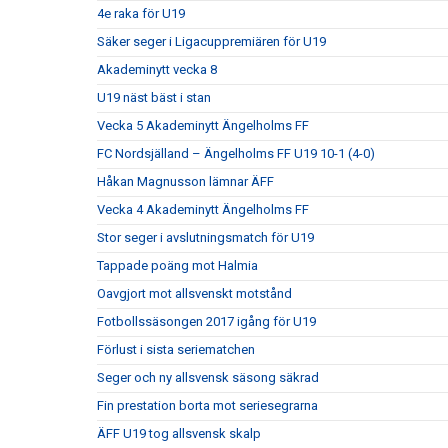
4e raka för U19
Säker seger i Ligacuppremiären för U19
Akademinytt vecka 8
U19 näst bäst i stan
Vecka 5 Akademinytt Ängelholms FF
FC Nordsjälland – Ängelholms FF U19 10-1 (4-0)
Håkan Magnusson lämnar ÄFF
Vecka 4 Akademinytt Ängelholms FF
Stor seger i avslutningsmatch för U19
Tappade poäng mot Halmia
Oavgjort mot allsvenskt motstånd
Fotbollssäsongen 2017 igång för U19
Förlust i sista seriematchen
Seger och ny allsvensk säsong säkrad
Fin prestation borta mot seriesegrarna
ÄFF U19 tog allsvensk skalp