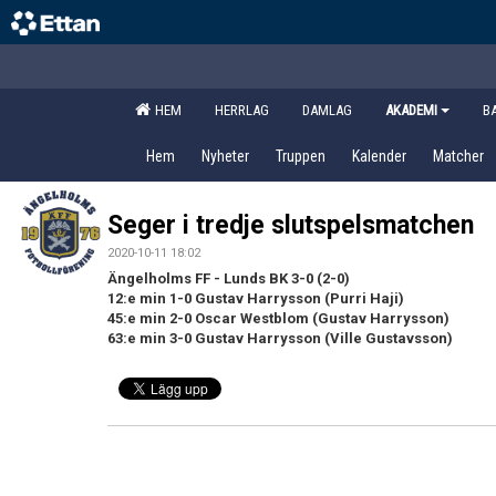
HEM
HERRLAG
DAMLAG
AKADEMI
B
Hem
Nyheter
Truppen
Kalender
Matcher
Seger i tredje slutspelsmatchen
2020-10-11 18:02
Ängelholms FF - Lunds BK 3-0 (2-0)
12:e min 1-0 Gustav Harrysson (Purri Haji)
45:e min 2-0 Oscar Westblom (Gustav Harrysson)
63:e min 3-0 Gustav Harrysson (Ville Gustavsson)