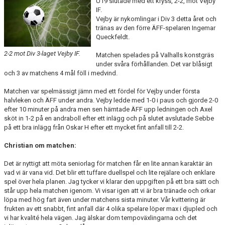
U19 slutade med ett kryss, 2-2, mot Vejby
IF.
Vejby är nykomlingar i Div 3 detta året och
TEORI
tränas av den förre ÄFF-spelaren Ingemar
Queckfeldt.
2-2 mot Div 3-laget Vejby IF.
Matchen spelades på Valhalls konstgräs
under svåra förhållanden. Det var blåsigt
och 3 av matchens 4 mål föll i medvind.
Matchen var spelmässigt jämn med ett fördel för Vejby under första
halvleken och ÄFF under andra. Vejby ledde med 1-0 i paus och gjorde 2-0
efter 10 minuter på andra men sen hämtade ÄFF upp ledningen och Axel
sköt in 1-2 på en andraboll efter ett inlägg och på slutet avslutade Sebbe
på ett bra inlägg från Oskar H efter ett mycket fint anfall till 2-2.
Christian om matchen:
Det är nyttigt att möta seniorlag för matchen får en lite annan karaktär än
vad vi är vana vid. Det blir ett tuffare duellspel och lite rejälare och enklare
spel över hela planen. Jag tycker vi klarar den uppgiften på ett bra sätt och
står upp hela matchen igenom. Vi visar igen att vi är bra tränade och orkar
löpa med hög fart även under matchens sista minuter. Vår kvittering är
frukten av ett snabbt, fint anfall där 4 olika spelare löper max i djupled och
vi har kvalité hela vägen. Jag älskar dom tempoväxlingarna och det