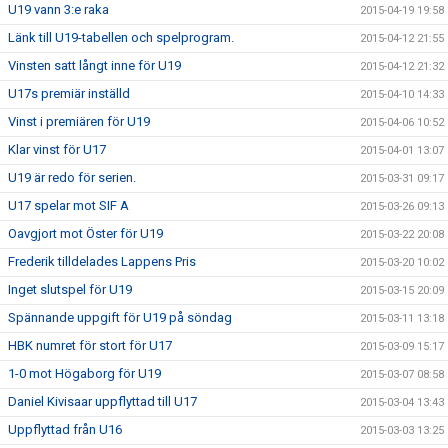
U19 vann 3:e raka
2015-04-19 19:58
Länk till U19-tabellen och spelprogram.
2015-04-12 21:55
Vinsten satt långt inne för U19
2015-04-12 21:32
U17s premiär inställd
2015-04-10 14:33
Vinst i premiären för U19
2015-04-06 10:52
Klar vinst för U17
2015-04-01 13:07
U19 är redo för serien.
2015-03-31 09:17
U17 spelar mot SIF A
2015-03-26 09:13
Oavgjort mot Öster för U19
2015-03-22 20:08
Frederik tilldelades Lappens Pris
2015-03-20 10:02
Inget slutspel för U19
2015-03-15 20:09
Spännande uppgift för U19 på söndag
2015-03-11 13:18
HBK numret för stort för U17
2015-03-09 15:17
1-0 mot Högaborg för U19
2015-03-07 08:58
Daniel Kivisaar uppflyttad till U17
2015-03-04 13:43
Uppflyttad från U16
2015-03-03 13:25