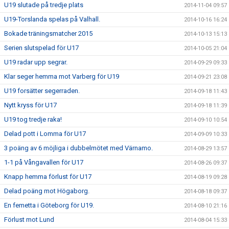
U19 slutade på tredje plats
2014-11-04 09:57
U19-Torslanda spelas på Valhall.
2014-10-16 16:24
Bokade träningsmatcher 2015
2014-10-13 15:13
Serien slutspelad för U17
2014-10-05 21:04
U19 radar upp segrar.
2014-09-29 09:33
Klar seger hemma mot Varberg för U19
2014-09-21 23:08
U19 forsätter segerraden.
2014-09-18 11:43
Nytt kryss för U17
2014-09-18 11:39
U19 tog tredje raka!
2014-09-10 10:54
Delad pott i Lomma för U17
2014-09-09 10:33
3 poäng av 6 möjliga i dubbelmötet med Värnamo.
2014-08-29 13:57
1-1 på Vångavallen för U17
2014-08-26 09:37
Knapp hemma förlust för U17
2014-08-19 09:28
Delad poäng mot Högaborg.
2014-08-18 09:37
En femetta i Göteborg för U19.
2014-08-10 21:16
Förlust mot Lund
2014-08-04 15:33