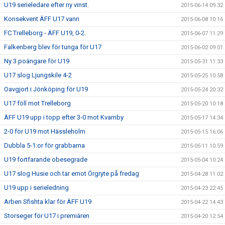
U19 serieledare efter ny vinst.
2015-06-14 09:32
Konsekvent ÄFF U17 vann
2015-06-08 10:16
FC Trelleborg - ÄFF U19, 0-2.
2015-06-07 11:29
Falkenberg blev för tunga för U17
2015-06-02 09:01
Ny 3 poängare för U19
2015-05-31 11:33
U17 slog Ljungskile 4-2
2015-05-25 10:58
Oavgjort i Jönköping för U19
2015-05-24 20:32
U17 föll mot Trelleborg
2015-05-20 10:18
ÄFF U19 upp i topp efter 3-0 mot Kvarnby
2015-05-17 14:34
2-0 för U19 mot Hässleholm
2015-05-15 16:06
Dubbla 5-1:or för grabbarna
2015-05-11 10:59
U19 fortfarande obesegrade
2015-05-04 10:24
U17 slog Husie och tar emot Örgryte på fredag
2015-04-28 11:02
U19 upp i serieledning
2015-04-23 22:45
Arben Sfishta klar för ÄFF U19
2015-04-22 14:43
Storseger för U17 i premiären
2015-04-20 12:54