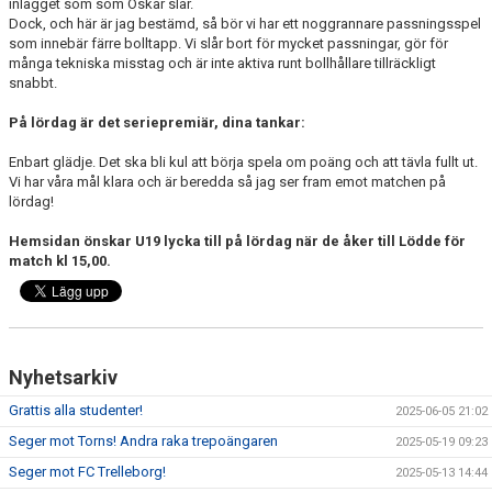
inlägget som som Oskar slår.
Dock, och här är jag bestämd, så bör vi har ett noggrannare passningsspel
som innebär färre bolltapp. Vi slår bort för mycket passningar, gör för
många tekniska misstag och är inte aktiva runt bollhållare tillräckligt
snabbt.
På lördag är det seriepremiär, dina tankar:
Enbart glädje. Det ska bli kul att börja spela om poäng och att tävla fullt ut.
Vi har våra mål klara och är beredda så jag ser fram emot matchen på
lördag!
Hemsidan önskar U19 lycka till på lördag när de åker till Lödde för
match kl 15,00.
Nyhetsarkiv
Grattis alla studenter!
2025-06-05 21:02
Seger mot Torns! Andra raka trepoängaren
2025-05-19 09:23
Seger mot FC Trelleborg!
2025-05-13 14:44