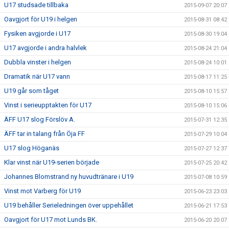
U17 studsade tillbaka
2015-09-07 20:07
Oavgjort för U19 i helgen
2015-08-31 08:42
Fysiken avgjorde i U17
2015-08-30 19:04
U17 avgjorde i andra halvlek
2015-08-24 21:04
Dubbla vinster i helgen
2015-08-24 10:01
Dramatik när U17 vann
2015-08-17 11:25
U19 går som tåget
2015-08-10 15:57
Vinst i serieupptakten för U17
2015-08-10 15:06
ÄFF U17 slog Förslöv A.
2015-07-31 12:35
ÄFF tar in talang från Öja FF
2015-07-29 10:04
U17 slog Höganäs
2015-07-27 12:37
Klar vinst när U19-serien började
2015-07-25 20:42
Johannes Blomstrand ny huvudtränare i U19
2015-07-08 10:59
Vinst mot Varberg för U19
2015-06-23 23:03
U19 behåller Serieledningen över uppehållet
2015-06-21 17:53
Oavgjort för U17 mot Lunds BK.
2015-06-20 20:07