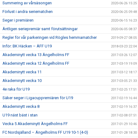
Summering av vårsäsongen
2020-06-26 15:25
Förlust i andra seriematchen
2020-06-25 09:48
Seger i premiären
2020-06-15 16:23
Äntligen seriepremiär samt förutsättningar
2020-06-05 08:37
Regler för vår parkeringen vid Rögles hemmamatcher
2019-09-27 08:05
Inför: BK Häcken – ÄFF U19
2018-03-23 22:04
Akademinytt vecka 13 Ängelholms FF
2017-03-26 12:07
Akademinytt vecka 12 Ängelholms FF
2017-03-19 19:09
Akademinytt vecka 11
2017-03-12 18:17
Akademinytt vecka 10
2017-03-05 21:33
4e raka för U19
2017-02-25 17:51
Säker seger i Ligacuppremiären för U19
2017-02-19 16:44
Akademinytt vecka 8
2017-02-19 16:37
U19 näst bäst i stan
2017-02-08 07:51
Vecka 5 Akademinytt Ängelholms FF
2017-01-29 10:46
FC Nordsjälland – Ängelholms FF U19 10-1 (4-0)
2017-01-28 18:30