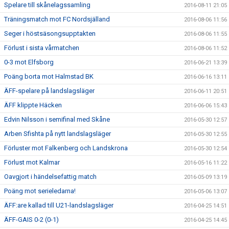
Spelare till skånelagssamling
2016-08-11 21:05
Träningsmatch mot FC Nordsjälland
2016-08-06 11:56
Seger i höstsäsongsupptakten
2016-08-06 11:55
Förlust i sista vårmatchen
2016-08-06 11:52
0-3 mot Elfsborg
2016-06-21 13:39
Poäng borta mot Halmstad BK
2016-06-16 13:11
ÄFF-spelare på landslagsläger
2016-06-11 20:51
ÄFF klippte Häcken
2016-06-06 15:43
Edvin Nilsson i semifinal med Skåne
2016-05-30 12:57
Arben Sfishta på nytt landslagsläger
2016-05-30 12:55
Förluster mot Falkenberg och Landskrona
2016-05-30 12:54
Förlust mot Kalmar
2016-05-16 11:22
Oavgjort i händelsefattig match
2016-05-09 13:19
Poäng mot serieledarna!
2016-05-06 13:07
ÄFF:are kallad till U21-landslagsläger
2016-04-25 14:51
ÄFF-GAIS 0-2 (0-1)
2016-04-25 14:45