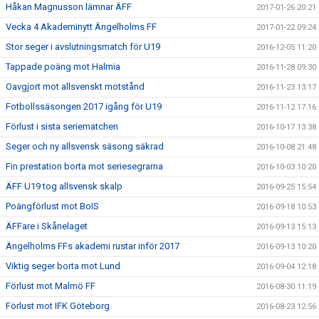
Håkan Magnusson lämnar ÄFF
2017-01-26 20:21
Vecka 4 Akademinytt Ängelholms FF
2017-01-22 09:24
Stor seger i avslutningsmatch för U19
2016-12-05 11:20
Tappade poäng mot Halmia
2016-11-28 09:30
Oavgjort mot allsvenskt motstånd
2016-11-23 13:17
Fotbollssäsongen 2017 igång för U19
2016-11-12 17:16
Förlust i sista seriematchen
2016-10-17 13:38
Seger och ny allsvensk säsong säkrad
2016-10-08 21:48
Fin prestation borta mot seriesegrarna
2016-10-03 10:20
ÄFF U19 tog allsvensk skalp
2016-09-25 15:54
Poängförlust mot BoIS
2016-09-18 10:53
ÄFFare i Skånelaget
2016-09-13 15:13
Ängelholms FFs akademi rustar inför 2017
2016-09-13 10:20
Viktig seger borta mot Lund
2016-09-04 12:18
Förlust mot Malmö FF
2016-08-30 11:19
Förlust mot IFK Göteborg
2016-08-23 12:56