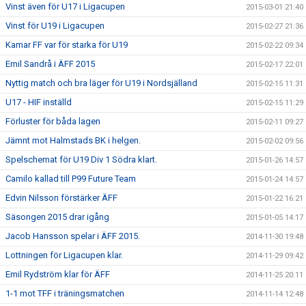
Vinst även för U17 i Ligacupen
2015-03-01 21:40
Vinst för U19 i Ligacupen
2015-02-27 21:36
Kamar FF var för starka för U19
2015-02-22 09:34
Emil Sandrå i ÄFF 2015
2015-02-17 22:01
Nyttig match och bra läger för U19 i Nordsjälland
2015-02-15 11:31
U17 - HIF inställd
2015-02-15 11:29
Förluster för båda lagen
2015-02-11 09:27
Jämnt mot Halmstads BK i helgen.
2015-02-02 09:56
Spelschemat för U19 Div 1 Södra klart.
2015-01-26 14:57
Camilo kallad till P99 Future Team
2015-01-24 14:57
Edvin Nilsson förstärker ÄFF
2015-01-22 16:21
Säsongen 2015 drar igång
2015-01-05 14:17
Jacob Hansson spelar i ÄFF 2015.
2014-11-30 19:48
Lottningen för Ligacupen klar.
2014-11-29 09:42
Emil Rydström klar för ÄFF
2014-11-25 20:11
1-1 mot TFF i träningsmatchen
2014-11-14 12:48