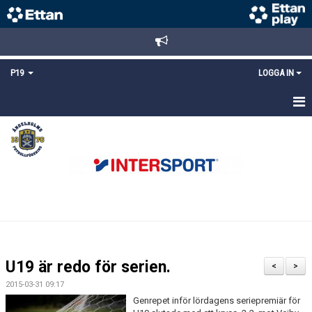
P19
LOGGA IN
HEM
NYHETER
TRUPPEN
KALENDER
MATCHER
U19 är redo för serien.
<
>
KONTAKT
2015-03-31 09:17
Genrepet inför lördagens seriepremiär för
FYS