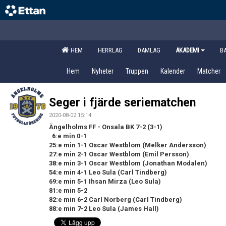
HEM
HERRLAG
DAMLAG
AKADEMI
B
Hem
Nyheter
Truppen
Kalender
Matcher
Seger i fjärde seriematchen
2020-08-02 15:14
Ängelholms FF - Onsala BK 7-2 (3-1)
6:e min 0-1
25:e min 1-1 Oscar Westblom (Melker Andersson)
27:e min 2-1 Oscar Westblom (Emil Persson)
38:e min 3-1 Oscar Westblom (Jonathan Modalen)
54:e min 4-1 Leo Sula (Carl Tindberg)
69:e min 5-1 Ihsan Mirza (Leo Sula)
81:e min 5-2
82:e min 6-2 Carl Norberg (Carl Tindberg)
88:e min 7-2 Leo Sula (James Hall)