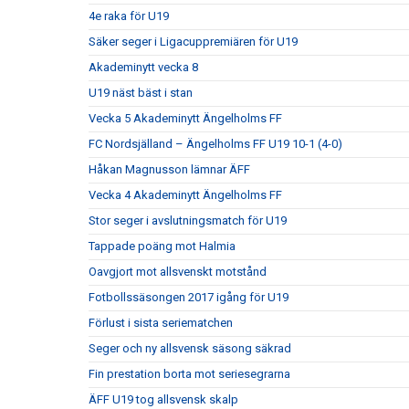
4e raka för U19
Säker seger i Ligacuppremiären för U19
Akademinytt vecka 8
U19 näst bäst i stan
Vecka 5 Akademinytt Ängelholms FF
FC Nordsjälland – Ängelholms FF U19 10-1 (4-0)
Håkan Magnusson lämnar ÄFF
Vecka 4 Akademinytt Ängelholms FF
Stor seger i avslutningsmatch för U19
Tappade poäng mot Halmia
Oavgjort mot allsvenskt motstånd
Fotbollssäsongen 2017 igång för U19
Förlust i sista seriematchen
Seger och ny allsvensk säsong säkrad
Fin prestation borta mot seriesegrarna
ÄFF U19 tog allsvensk skalp