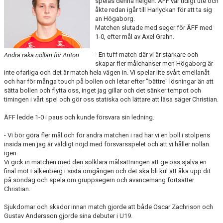
spelas denna helgen. ÄFF var tidigt ute och
åkte redan igår till Harlyckan för att ta sig
an Högaborg.
TEORI
Matchen slutade med seger för ÄFF med
1-0, efter mål av Axel Grahn.
- En tuff match där vi är starkare och
Andra raka nollan för Anton
skapar fler målchanser men Högaborg är
inte ofarliga och det är match hela vägen in. Vi spelar lite svårt emellanåt
och har för många touch på bollen och letar efter "bättre" lösningar än att
sätta bollen och flytta oss, inget jag gillar och det sänker tempot och
timingen i vårt spel och gör oss statiska och lättare att läsa säger Christian.
ÄFF ledde 1-0 i paus och kunde försvara sin ledning.
- Vi bör göra fler mål och för andra matchen i rad har vi en boll i stolpens
insida men jag är väldigt nöjd med försvarsspelet och att vi håller nollan
igen.
Vi gick in matchen med den solklara målsättningen att ge oss själva en
final mot Falkenberg i sista omgången och det ska bli kul att åka upp dit
på söndag och spela om gruppsegern och avancemang fortsätter
Christian.
Sjukdomar och skador innan match gjorde att både Oscar Zachrison och
Gustav Andersson gjorde sina debuter i U19.