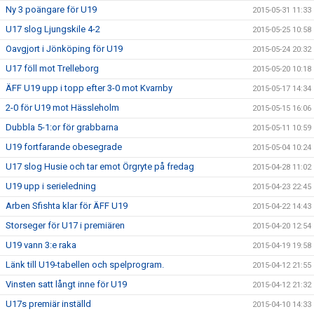
Ny 3 poängare för U19
2015-05-31 11:33
U17 slog Ljungskile 4-2
2015-05-25 10:58
Oavgjort i Jönköping för U19
2015-05-24 20:32
U17 föll mot Trelleborg
2015-05-20 10:18
ÄFF U19 upp i topp efter 3-0 mot Kvarnby
2015-05-17 14:34
2-0 för U19 mot Hässleholm
2015-05-15 16:06
Dubbla 5-1:or för grabbarna
2015-05-11 10:59
U19 fortfarande obesegrade
2015-05-04 10:24
U17 slog Husie och tar emot Örgryte på fredag
2015-04-28 11:02
U19 upp i serieledning
2015-04-23 22:45
Arben Sfishta klar för ÄFF U19
2015-04-22 14:43
Storseger för U17 i premiären
2015-04-20 12:54
U19 vann 3:e raka
2015-04-19 19:58
Länk till U19-tabellen och spelprogram.
2015-04-12 21:55
Vinsten satt långt inne för U19
2015-04-12 21:32
U17s premiär inställd
2015-04-10 14:33