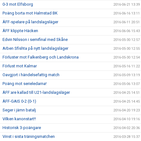
0-3 mot Elfsborg
2016-06-21 13:39
Poäng borta mot Halmstad BK
2016-06-16 13:11
ÄFF-spelare på landslagsläger
2016-06-11 20:51
ÄFF klippte Häcken
2016-06-06 15:43
Edvin Nilsson i semifinal med Skåne
2016-05-30 12:57
Arben Sfishta på nytt landslagsläger
2016-05-30 12:55
Förluster mot Falkenberg och Landskrona
2016-05-30 12:54
Förlust mot Kalmar
2016-05-16 11:22
Oavgjort i händelsefattig match
2016-05-09 13:19
Poäng mot serieledarna!
2016-05-06 13:07
ÄFF:are kallad till U21-landslagsläger
2016-04-25 14:51
ÄFF-GAIS 0-2 (0-1)
2016-04-25 14:45
Seger i jämn batalj
2016-04-20 19:23
Vilken kanonstart!!
2016-04-10 19:16
Historisk 3-poängare
2016-04-02 20:36
Vinst i sista träningsmatchen
2016-03-28 15:37