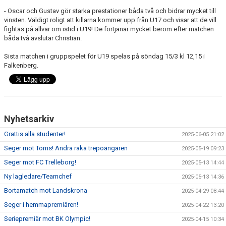
- Oscar och Gustav gör starka prestationer båda två och bidrar mycket till
vinsten. Väldigt roligt att killarna kommer upp från U17 och visar att de vill
fightas på allvar om istid i U19! De förtjänar mycket beröm efter matchen
båda två avslutar Christian.
Sista matchen i gruppspelet för U19 spelas på söndag 15/3 kl 12,15 i
Falkenberg.
Nyhetsarkiv
Grattis alla studenter!
2025-06-05 21:02
Seger mot Torns! Andra raka trepoängaren
2025-05-19 09:23
Seger mot FC Trelleborg!
2025-05-13 14:44
Ny lagledare/Teamchef
2025-05-13 14:36
Bortamatch mot Landskrona
2025-04-29 08:44
Seger i hemmapremiären!
2025-04-22 13:20
Seriepremiär mot BK Olympic!
2025-04-15 10:34