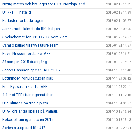
Nyttig match och bra läger för U19 i Nordsjälland
2015-02-15 11:31
U17 - HIF inställd
2015-02-15 11:29
Förluster för båda lagen
2015-02-11 09:27
Jämnt mot Halmstads BK i helgen.
2015-02-02 09:56
Spelschemat för U19 Div 1 Södra klart.
2015-01-26 14:57
Camilo kallad till P99 Future Team
2015-01-24 14:57
Edvin Nilsson förstärker ÄFF
2015-01-22 16:21
Säsongen 2015 drar igång
2015-01-05 14:17
Jacob Hansson spelar i ÄFF 2015.
2014-11-30 19:48
Lottningen för Ligacupen klar.
2014-11-29 09:42
Emil Rydström klar för ÄFF
2014-11-25 20:11
1-1 mot TFF i träningsmatchen
2014-11-14 12:48
U19 slutade på tredje plats
2014-11-04 09:57
U19-Torslanda spelas på Valhall.
2014-10-16 16:24
Bokade träningsmatcher 2015
2014-10-13 15:13
Serien slutspelad för U17
2014-10-05 21:04