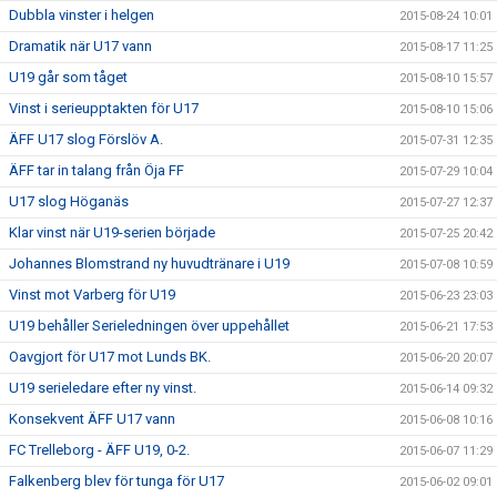
Dubbla vinster i helgen
2015-08-24 10:01
Dramatik när U17 vann
2015-08-17 11:25
U19 går som tåget
2015-08-10 15:57
Vinst i serieupptakten för U17
2015-08-10 15:06
ÄFF U17 slog Förslöv A.
2015-07-31 12:35
ÄFF tar in talang från Öja FF
2015-07-29 10:04
U17 slog Höganäs
2015-07-27 12:37
Klar vinst när U19-serien började
2015-07-25 20:42
Johannes Blomstrand ny huvudtränare i U19
2015-07-08 10:59
Vinst mot Varberg för U19
2015-06-23 23:03
U19 behåller Serieledningen över uppehållet
2015-06-21 17:53
Oavgjort för U17 mot Lunds BK.
2015-06-20 20:07
U19 serieledare efter ny vinst.
2015-06-14 09:32
Konsekvent ÄFF U17 vann
2015-06-08 10:16
FC Trelleborg - ÄFF U19, 0-2.
2015-06-07 11:29
Falkenberg blev för tunga för U17
2015-06-02 09:01