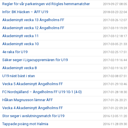
Regler för vår parkeringen vid Rögles hemmamatcher
2019-09-27 08:05
Inför: BK Häcken – ÄFF U19
2018-03-23 22:04
Akademinytt vecka 13 Ängelholms FF
2017-03-26 12:07
Akademinytt vecka 12 Ängelholms FF
2017-03-19 19:09
Akademinytt vecka 11
2017-03-12 18:17
Akademinytt vecka 10
2017-03-05 21:33
4e raka för U19
2017-02-25 17:51
Säker seger i Ligacuppremiären för U19
2017-02-19 16:44
Akademinytt vecka 8
2017-02-19 16:37
U19 näst bäst i stan
2017-02-08 07:51
Vecka 5 Akademinytt Ängelholms FF
2017-01-29 10:46
FC Nordsjälland – Ängelholms FF U19 10-1 (4-0)
2017-01-28 18:30
Håkan Magnusson lämnar ÄFF
2017-01-26 20:21
Vecka 4 Akademinytt Ängelholms FF
2017-01-22 09:24
Stor seger i avslutningsmatch för U19
2016-12-05 11:20
Tappade poäng mot Halmia
2016-11-28 09:30