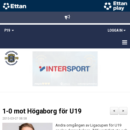
P19
LOGGA IN
HEM
NYHETER
TRUPPEN
KALENDER
MATCHER
1-0 mot Högaborg för U19
<
>
KONTAKT
2015-03-07 08:58
Andra omgången av Ligacupen för U19
FYS