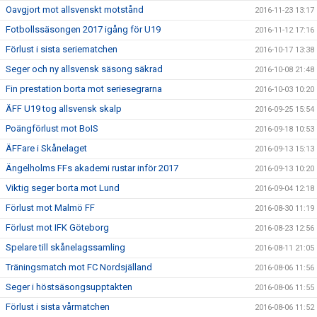
Oavgjort mot allsvenskt motstånd
2016-11-23 13:17
Fotbollssäsongen 2017 igång för U19
2016-11-12 17:16
Förlust i sista seriematchen
2016-10-17 13:38
Seger och ny allsvensk säsong säkrad
2016-10-08 21:48
Fin prestation borta mot seriesegrarna
2016-10-03 10:20
ÄFF U19 tog allsvensk skalp
2016-09-25 15:54
Poängförlust mot BoIS
2016-09-18 10:53
ÄFFare i Skånelaget
2016-09-13 15:13
Ängelholms FFs akademi rustar inför 2017
2016-09-13 10:20
Viktig seger borta mot Lund
2016-09-04 12:18
Förlust mot Malmö FF
2016-08-30 11:19
Förlust mot IFK Göteborg
2016-08-23 12:56
Spelare till skånelagssamling
2016-08-11 21:05
Träningsmatch mot FC Nordsjälland
2016-08-06 11:56
Seger i höstsäsongsupptakten
2016-08-06 11:55
Förlust i sista vårmatchen
2016-08-06 11:52