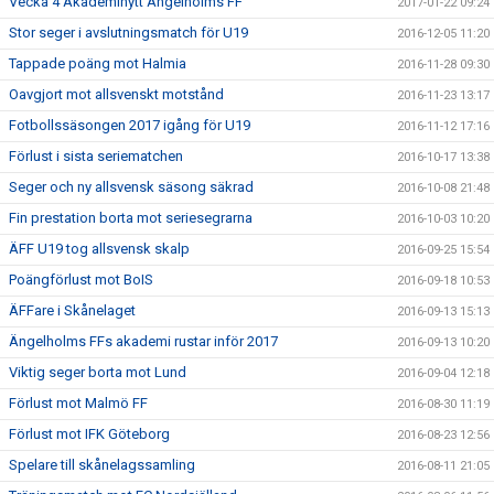
Vecka 4 Akademinytt Ängelholms FF
2017-01-22 09:24
Stor seger i avslutningsmatch för U19
2016-12-05 11:20
Tappade poäng mot Halmia
2016-11-28 09:30
Oavgjort mot allsvenskt motstånd
2016-11-23 13:17
Fotbollssäsongen 2017 igång för U19
2016-11-12 17:16
Förlust i sista seriematchen
2016-10-17 13:38
Seger och ny allsvensk säsong säkrad
2016-10-08 21:48
Fin prestation borta mot seriesegrarna
2016-10-03 10:20
ÄFF U19 tog allsvensk skalp
2016-09-25 15:54
Poängförlust mot BoIS
2016-09-18 10:53
ÄFFare i Skånelaget
2016-09-13 15:13
Ängelholms FFs akademi rustar inför 2017
2016-09-13 10:20
Viktig seger borta mot Lund
2016-09-04 12:18
Förlust mot Malmö FF
2016-08-30 11:19
Förlust mot IFK Göteborg
2016-08-23 12:56
Spelare till skånelagssamling
2016-08-11 21:05