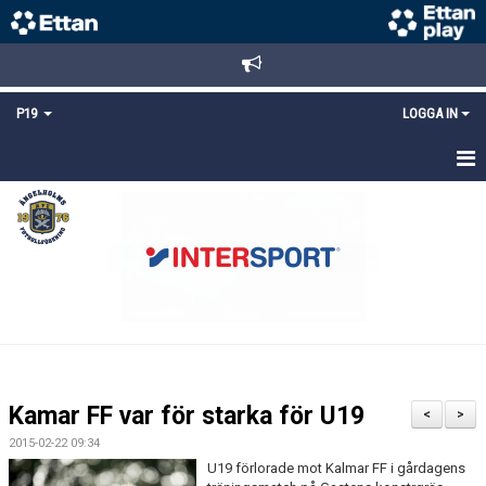
P19
LOGGA IN
HEM
NYHETER
TRUPPEN
KALENDER
MATCHER
Kamar FF var för starka för U19
<
>
KONTAKT
2015-02-22 09:34
U19 förlorade mot Kalmar FF i gårdagens
FYS