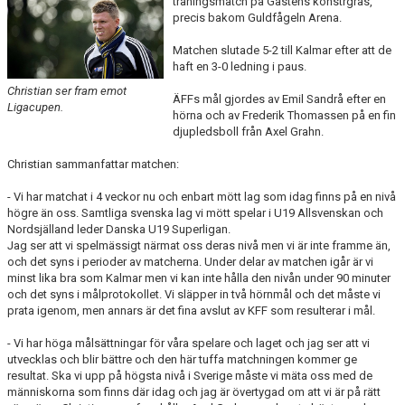
träningsmatch på Gastens konstrgräs,
precis bakom Guldfågeln Arena.
TEORI
Matchen slutade 5-2 till Kalmar efter att de
haft en 3-0 ledning i paus.
Christian ser fram emot
ÄFFs mål gjordes av Emil Sandrå efter en
Ligacupen.
hörna och av Frederik Thomassen på en fin
djupledsboll från Axel Grahn.
Christian sammanfattar matchen:
- Vi har matchat i 4 veckor nu och enbart mött lag som idag finns på en nivå
högre än oss. Samtliga svenska lag vi mött spelar i U19 Allsvenskan och
Nordsjälland leder Danska U19 Superligan.
Jag ser att vi spelmässigt närmat oss deras nivå men vi är inte framme än,
och det syns i perioder av matcherna. Under delar av matchen igår är vi
minst lika bra som Kalmar men vi kan inte hålla den nivån under 90 minuter
och det syns i målprotokollet. Vi släpper in två hörnmål och det måste vi
prata igenom, men annars är det fina avslut av KFF som resulterar i mål.
- Vi har höga målsättningar för våra spelare och laget och jag ser att vi
utvecklas och blir bättre och den här tuffa matchningen kommer ge
resultat. Ska vi upp på högsta nivå i Sverige måste vi mäta oss med de
människorna som finns där idag och jag är övertygad om att vi är på rätt