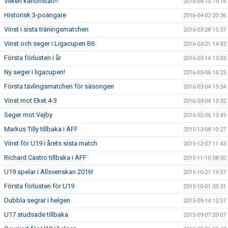
Vilken kanonstart!!
2016-04-10 19:16
Historisk 3-poängare
2016-04-02 20:36
Vinst i sista träningsmatchen
2016-03-28 15:37
Vinst och seger i Ligacupen B6
2016-03-21 14:42
Första förlusten i år
2016-03-14 13:03
Ny seger i ligacupen!
2016-03-06 16:25
Första tävlingsmatchen för säsongen
2016-03-04 13:34
Vinst mot Eket 4-3
2016-03-04 13:32
Seger mot Vejby
2016-02-06 13:49
Markus Tilly tillbaka i ÄFF
2015-12-08 10:27
Vinst för U19 i årets sista match
2015-12-07 11:43
Richard Castro tillbaka i ÄFF
2015-11-10 08:50
U19 spelar i Allsvenskan 2016!
2015-10-21 19:57
Första förlusten för U19
2015-10-01 20:31
Dubbla segrar i helgen
2015-09-14 12:57
U17 studsade tillbaka
2015-09-07 20:07