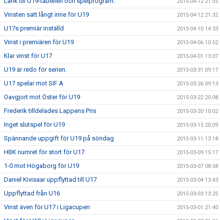
Länk till U19-tabellen och spelprogram.
2015-04-12 21:55
Vinsten satt långt inne för U19
2015-04-12 21:32
U17s premiär inställd
2015-04-10 14:33
Vinst i premiären för U19
2015-04-06 10:52
Klar vinst för U17
2015-04-01 13:07
U19 är redo för serien.
2015-03-31 09:17
U17 spelar mot SIF A
2015-03-26 09:13
Oavgjort mot Öster för U19
2015-03-22 20:08
Frederik tilldelades Lappens Pris
2015-03-20 10:02
Inget slutspel för U19
2015-03-15 20:09
Spännande uppgift för U19 på söndag
2015-03-11 13:18
HBK numret för stort för U17
2015-03-09 15:17
1-0 mot Högaborg för U19
2015-03-07 08:58
Daniel Kivisaar uppflyttad till U17
2015-03-04 13:43
Uppflyttad från U16
2015-03-03 13:25
Vinst även för U17 i Ligacupen
2015-03-01 21:40