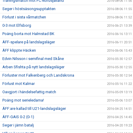
Träningsmatch mot FC Nordsjälland
2016-08-06 11:56
Seger i höstsäsongsupptakten
2016-08-06 11:55
Förlust i sista vårmatchen
2016-08-06 11:52
0-3 mot Elfsborg
2016-06-21 13:39
Poäng borta mot Halmstad BK
2016-06-16 13:11
ÄFF-spelare på landslagsläger
2016-06-11 20:51
ÄFF klippte Häcken
2016-06-06 15:43
Edvin Nilsson i semifinal med Skåne
2016-05-30 12:57
Arben Sfishta på nytt landslagsläger
2016-05-30 12:55
Förluster mot Falkenberg och Landskrona
2016-05-30 12:54
Förlust mot Kalmar
2016-05-16 11:22
Oavgjort i händelsefattig match
2016-05-09 13:19
Poäng mot serieledarna!
2016-05-06 13:07
ÄFF:are kallad till U21-landslagsläger
2016-04-25 14:51
ÄFF-GAIS 0-2 (0-1)
2016-04-25 14:45
Seger i jämn batalj
2016-04-20 19:23