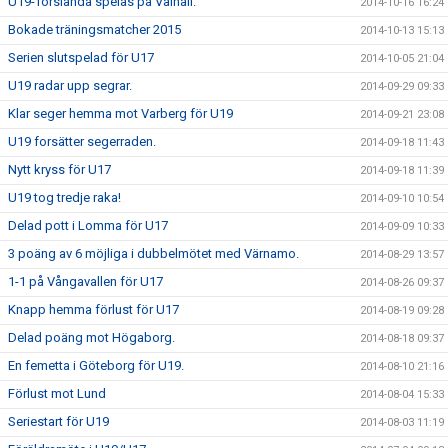
U19-Torslanda spelas på Valhall.
2014-10-16 16:24
Bokade träningsmatcher 2015
2014-10-13 15:13
Serien slutspelad för U17
2014-10-05 21:04
U19 radar upp segrar.
2014-09-29 09:33
Klar seger hemma mot Varberg för U19
2014-09-21 23:08
U19 forsätter segerraden.
2014-09-18 11:43
Nytt kryss för U17
2014-09-18 11:39
U19 tog tredje raka!
2014-09-10 10:54
Delad pott i Lomma för U17
2014-09-09 10:33
3 poäng av 6 möjliga i dubbelmötet med Värnamo.
2014-08-29 13:57
1-1 på Vångavallen för U17
2014-08-26 09:37
Knapp hemma förlust för U17
2014-08-19 09:28
Delad poäng mot Högaborg.
2014-08-18 09:37
En femetta i Göteborg för U19.
2014-08-10 21:16
Förlust mot Lund
2014-08-04 15:33
Seriestart för U19
2014-08-03 11:19