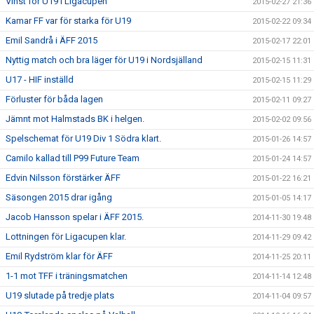
Vinst för U19 i Ligacupen
2015-02-27 21:36
Kamar FF var för starka för U19
2015-02-22 09:34
Emil Sandrå i ÄFF 2015
2015-02-17 22:01
Nyttig match och bra läger för U19 i Nordsjälland
2015-02-15 11:31
U17 - HIF inställd
2015-02-15 11:29
Förluster för båda lagen
2015-02-11 09:27
Jämnt mot Halmstads BK i helgen.
2015-02-02 09:56
Spelschemat för U19 Div 1 Södra klart.
2015-01-26 14:57
Camilo kallad till P99 Future Team
2015-01-24 14:57
Edvin Nilsson förstärker ÄFF
2015-01-22 16:21
Säsongen 2015 drar igång
2015-01-05 14:17
Jacob Hansson spelar i ÄFF 2015.
2014-11-30 19:48
Lottningen för Ligacupen klar.
2014-11-29 09:42
Emil Rydström klar för ÄFF
2014-11-25 20:11
1-1 mot TFF i träningsmatchen
2014-11-14 12:48
U19 slutade på tredje plats
2014-11-04 09:57