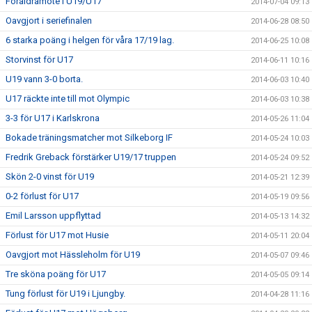
Föräldramöte i U19/U17
2014-07-04 09:13
Oavgjort i seriefinalen
2014-06-28 08:50
6 starka poäng i helgen för våra 17/19 lag.
2014-06-25 10:08
Storvinst för U17
2014-06-11 10:16
U19 vann 3-0 borta.
2014-06-03 10:40
U17 räckte inte till mot Olympic
2014-06-03 10:38
3-3 för U17 i Karlskrona
2014-05-26 11:04
Bokade träningsmatcher mot Silkeborg IF
2014-05-24 10:03
Fredrik Greback förstärker U19/17 truppen
2014-05-24 09:52
Skön 2-0 vinst för U19
2014-05-21 12:39
0-2 förlust för U17
2014-05-19 09:56
Emil Larsson uppflyttad
2014-05-13 14:32
Förlust för U17 mot Husie
2014-05-11 20:04
Oavgjort mot Hässleholm för U19
2014-05-07 09:46
Tre sköna poäng för U17
2014-05-05 09:14
Tung förlust för U19 i Ljungby.
2014-04-28 11:16