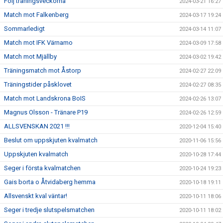
Följ träningsveckorna
2024-03-21 16:27
Match mot Falkenberg
2024-03-17 19:24
Sommarledigt
2024-03-14 11:07
Match mot IFK Värnamo
2024-03-09 17:58
Match mot Mjällby
2024-03-02 19:42
Träningsmatch mot Åstorp
2024-02-27 22:09
Träningstider påsklovet
2024-02-27 08:35
Match mot Landskrona BoIS
2024-02-26 13:07
Magnus Olsson - Tränare P19
2024-02-26 12:59
ALLSVENSKAN 2021 !!!
2020-12-04 15:40
Beslut om uppskjuten kvalmatch
2020-11-06 15:56
Uppskjuten kvalmatch
2020-10-28 17:44
Seger i första kvalmatchen
2020-10-24 19:23
Gais borta o Åtvidaberg hemma
2020-10-18 19:11
Allsvenskt kval väntar!
2020-10-11 18:06
Seger i tredje slutspelsmatchen
2020-10-11 18:02