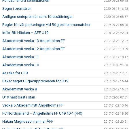
Förlust i andra seriematchen
2020-06-25 09:48
Seger i premiären
2020-06-15 16:23
Äntligen seriepremiär samt förutsättningar
2020-06-05 08:37
Regler för vår parkeringen vid Rögles hemmamatcher
2019-09-27 08:05
Inför: BK Häcken – ÄFF U19
2018-03-23 22:04
Akademinytt vecka 13 Ängelholms FF
2017-03-26 12:07
Akademinytt vecka 12 Ängelholms FF
2017-03-19 19:09
Akademinytt vecka 11
2017-03-12 18:17
Akademinytt vecka 10
2017-03-05 21:33
4e raka för U19
2017-02-25 17:51
Säker seger i Ligacuppremiären för U19
2017-02-19 16:44
Akademinytt vecka 8
2017-02-19 16:37
U19 näst bäst i stan
2017-02-08 07:51
Vecka 5 Akademinytt Ängelholms FF
2017-01-29 10:46
FC Nordsjälland – Ängelholms FF U19 10-1 (4-0)
2017-01-28 18:30
Håkan Magnusson lämnar ÄFF
2017-01-26 20:21