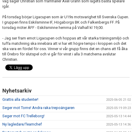
väg säger Christian som framhåller Axel Grahn som lagets bästa spelare
igår.
På torsdag börjar Ligacupen som är U19s motsvarighet till Svenska Cupen.
I gruppen finns Eskilsminne IF, Högaborgs BK och Falkenbergs FF. På
torsdag möter ÄFF - Eskilsminne hemma på Valhall kl 19,00.
- Jag ser fram emot Ligacupen och hoppas att vår starka träningsmiljö och
tuffa matchning ska innebära att vi har ett högre tempo i kroppen och det
ska vara en fördel för oss. Vinner vi vår grupp finns det en chans att få åka
till Örebro för slutspel och vi går för vinst i alla 3 matcherna avslutar
Christian.
Nyhetsarkiv
Grattis alla studenter!
2025-06-05 21:02
Seger mot Torns! Andra raka trepoängaren
2025-05-19 09:23
Seger mot FC Trelleborg!
2025-05-13 14:44
Ny lagledare/Teamchef
2025-05-13 14:36