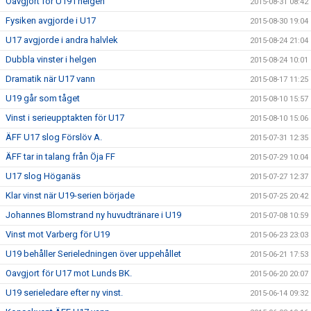
Oavgjort för U19 i helgen
2015-08-31 08:42
Fysiken avgjorde i U17
2015-08-30 19:04
U17 avgjorde i andra halvlek
2015-08-24 21:04
Dubbla vinster i helgen
2015-08-24 10:01
Dramatik när U17 vann
2015-08-17 11:25
U19 går som tåget
2015-08-10 15:57
Vinst i serieupptakten för U17
2015-08-10 15:06
ÄFF U17 slog Förslöv A.
2015-07-31 12:35
ÄFF tar in talang från Öja FF
2015-07-29 10:04
U17 slog Höganäs
2015-07-27 12:37
Klar vinst när U19-serien började
2015-07-25 20:42
Johannes Blomstrand ny huvudtränare i U19
2015-07-08 10:59
Vinst mot Varberg för U19
2015-06-23 23:03
U19 behåller Serieledningen över uppehållet
2015-06-21 17:53
Oavgjort för U17 mot Lunds BK.
2015-06-20 20:07
U19 serieledare efter ny vinst.
2015-06-14 09:32