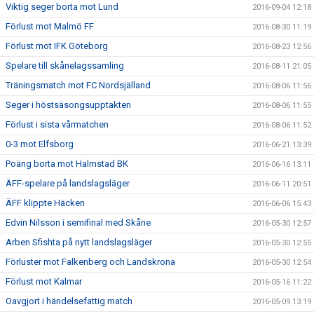
Viktig seger borta mot Lund
2016-09-04 12:18
Förlust mot Malmö FF
2016-08-30 11:19
Förlust mot IFK Göteborg
2016-08-23 12:56
Spelare till skånelagssamling
2016-08-11 21:05
Träningsmatch mot FC Nordsjälland
2016-08-06 11:56
Seger i höstsäsongsupptakten
2016-08-06 11:55
Förlust i sista vårmatchen
2016-08-06 11:52
0-3 mot Elfsborg
2016-06-21 13:39
Poäng borta mot Halmstad BK
2016-06-16 13:11
ÄFF-spelare på landslagsläger
2016-06-11 20:51
ÄFF klippte Häcken
2016-06-06 15:43
Edvin Nilsson i semifinal med Skåne
2016-05-30 12:57
Arben Sfishta på nytt landslagsläger
2016-05-30 12:55
Förluster mot Falkenberg och Landskrona
2016-05-30 12:54
Förlust mot Kalmar
2016-05-16 11:22
Oavgjort i händelsefattig match
2016-05-09 13:19