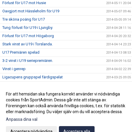
Förlust för U17 mot Husie
2014-05-11 20:04
Oavgjort mot Hässleholm för U19
2014-05-07 09:46
Tre sköna poäng för U17
2014-05-05 09:14
Tung förlust för U19 i Ljungby.
2014-04-28 11:16
Förlust för U17 mot Högaborg
2014-04-20 20:32
Stark vinst av U19 i Torslanda.
2014-04-14 23:23
U17 Premiären spelad
2014-04-13 08:53
3-2 vinst i U19 seriepremiären.
2014-04-09 16:02
Vinst i genrep
2014-04-02 22:39
Ligacupens gruppspel färdigspelat
2014-03-25 09:05
Vinst mot Öster
2014-02-26 10:42
Förlust i första träningsmatcherna
För att hemsidan ska fungera korrekt använder vi nödvändiga
2014-02-17 15:00
cookies från SportAdmin. Dessa går inte att stänga av.
Nästa Match
2014-01-26 11:37
Föreningen kan också använda frivilliga cookies, t.ex. för statistik
eller marknadsföring. Du väljer själv om du vill acceptera dessa.
Anpassa dina val
Cookie-inställningar
Gå till Webbversion
Acceptera nödvändiga
Acceptera alla