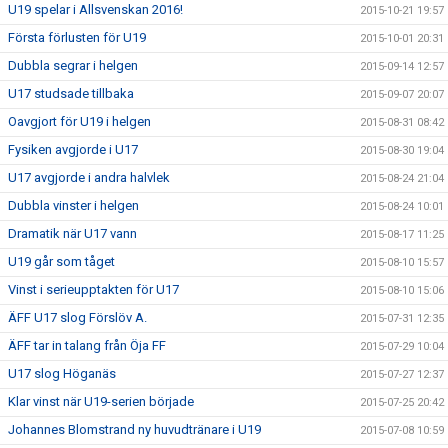
U19 spelar i Allsvenskan 2016!
2015-10-21 19:57
Första förlusten för U19
2015-10-01 20:31
Dubbla segrar i helgen
2015-09-14 12:57
U17 studsade tillbaka
2015-09-07 20:07
Oavgjort för U19 i helgen
2015-08-31 08:42
Fysiken avgjorde i U17
2015-08-30 19:04
U17 avgjorde i andra halvlek
2015-08-24 21:04
Dubbla vinster i helgen
2015-08-24 10:01
Dramatik när U17 vann
2015-08-17 11:25
U19 går som tåget
2015-08-10 15:57
Vinst i serieupptakten för U17
2015-08-10 15:06
ÄFF U17 slog Förslöv A.
2015-07-31 12:35
ÄFF tar in talang från Öja FF
2015-07-29 10:04
U17 slog Höganäs
2015-07-27 12:37
Klar vinst när U19-serien började
2015-07-25 20:42
Johannes Blomstrand ny huvudtränare i U19
2015-07-08 10:59