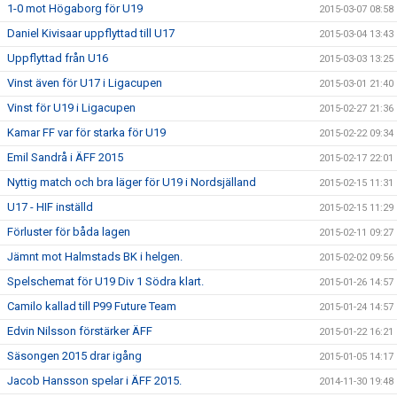
1-0 mot Högaborg för U19
2015-03-07 08:58
Daniel Kivisaar uppflyttad till U17
2015-03-04 13:43
Uppflyttad från U16
2015-03-03 13:25
Vinst även för U17 i Ligacupen
2015-03-01 21:40
Vinst för U19 i Ligacupen
2015-02-27 21:36
Kamar FF var för starka för U19
2015-02-22 09:34
Emil Sandrå i ÄFF 2015
2015-02-17 22:01
Nyttig match och bra läger för U19 i Nordsjälland
2015-02-15 11:31
U17 - HIF inställd
2015-02-15 11:29
Förluster för båda lagen
2015-02-11 09:27
Jämnt mot Halmstads BK i helgen.
2015-02-02 09:56
Spelschemat för U19 Div 1 Södra klart.
2015-01-26 14:57
Camilo kallad till P99 Future Team
2015-01-24 14:57
Edvin Nilsson förstärker ÄFF
2015-01-22 16:21
Säsongen 2015 drar igång
2015-01-05 14:17
Jacob Hansson spelar i ÄFF 2015.
2014-11-30 19:48