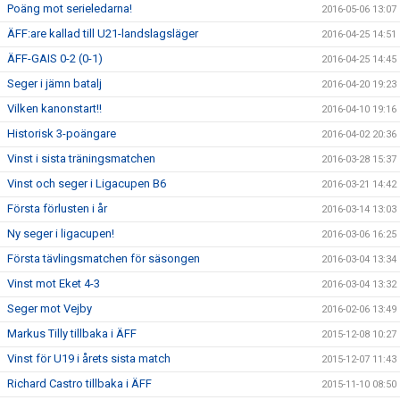
Poäng mot serieledarna!
2016-05-06 13:07
ÄFF:are kallad till U21-landslagsläger
2016-04-25 14:51
ÄFF-GAIS 0-2 (0-1)
2016-04-25 14:45
Seger i jämn batalj
2016-04-20 19:23
Vilken kanonstart!!
2016-04-10 19:16
Historisk 3-poängare
2016-04-02 20:36
Vinst i sista träningsmatchen
2016-03-28 15:37
Vinst och seger i Ligacupen B6
2016-03-21 14:42
Första förlusten i år
2016-03-14 13:03
Ny seger i ligacupen!
2016-03-06 16:25
Första tävlingsmatchen för säsongen
2016-03-04 13:34
Vinst mot Eket 4-3
2016-03-04 13:32
Seger mot Vejby
2016-02-06 13:49
Markus Tilly tillbaka i ÄFF
2015-12-08 10:27
Vinst för U19 i årets sista match
2015-12-07 11:43
Richard Castro tillbaka i ÄFF
2015-11-10 08:50