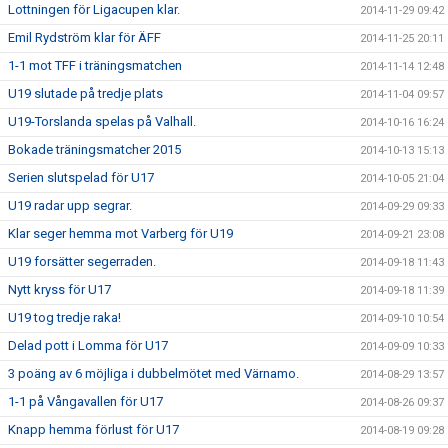
Lottningen för Ligacupen klar.
2014-11-29 09:42
Emil Rydström klar för ÄFF
2014-11-25 20:11
1-1 mot TFF i träningsmatchen
2014-11-14 12:48
U19 slutade på tredje plats
2014-11-04 09:57
U19-Torslanda spelas på Valhall.
2014-10-16 16:24
Bokade träningsmatcher 2015
2014-10-13 15:13
Serien slutspelad för U17
2014-10-05 21:04
U19 radar upp segrar.
2014-09-29 09:33
Klar seger hemma mot Varberg för U19
2014-09-21 23:08
U19 forsätter segerraden.
2014-09-18 11:43
Nytt kryss för U17
2014-09-18 11:39
U19 tog tredje raka!
2014-09-10 10:54
Delad pott i Lomma för U17
2014-09-09 10:33
3 poäng av 6 möjliga i dubbelmötet med Värnamo.
2014-08-29 13:57
1-1 på Vångavallen för U17
2014-08-26 09:37
Knapp hemma förlust för U17
2014-08-19 09:28