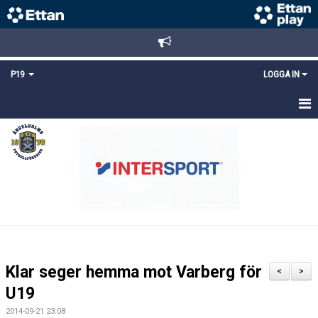
P19
LOGGA IN
HEM
NYHETER
TRUPPEN
KALENDER
MATCHER
Klar seger hemma mot Varberg för
<
>
KONTAKT
U19
2014-09-21 23:08
FYS