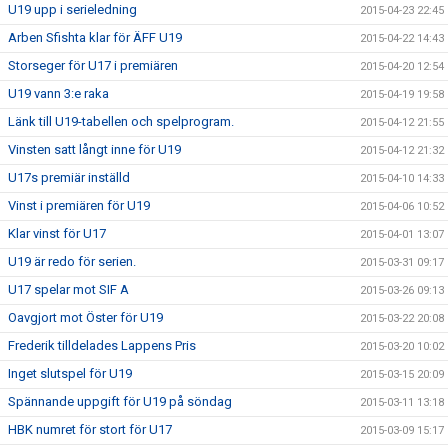
U19 upp i serieledning
2015-04-23 22:45
Arben Sfishta klar för ÄFF U19
2015-04-22 14:43
Storseger för U17 i premiären
2015-04-20 12:54
U19 vann 3:e raka
2015-04-19 19:58
Länk till U19-tabellen och spelprogram.
2015-04-12 21:55
Vinsten satt långt inne för U19
2015-04-12 21:32
U17s premiär inställd
2015-04-10 14:33
Vinst i premiären för U19
2015-04-06 10:52
Klar vinst för U17
2015-04-01 13:07
U19 är redo för serien.
2015-03-31 09:17
U17 spelar mot SIF A
2015-03-26 09:13
Oavgjort mot Öster för U19
2015-03-22 20:08
Frederik tilldelades Lappens Pris
2015-03-20 10:02
Inget slutspel för U19
2015-03-15 20:09
Spännande uppgift för U19 på söndag
2015-03-11 13:18
HBK numret för stort för U17
2015-03-09 15:17