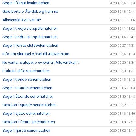
Seger i första kvalmatchen
2020-10-24 19:23
Gais borta o Åtvidaberg hemma
2020-10-18 19:11
Allsvenskt kval väntar!
2020-10-11 18:06
Seger i tredje slutspelsmatchen
2020-10-11 18:02
Seger i andra slutspelsmatchen
2020-10-04 20:47
Seger i första slutspelsmatchen
2020-09-27 17:31
Info om slutspel o kval till Allsvenskan
2020-09-24 11:13
Nu väntar slutspel o ev kval till Allsvenskan !
2020-09-20 11:34
Förlust i elfte seriematchen
2020-09-20 11:31
Seger i tionde seriematchen
2020-09-13 16:12
Seger i nionde seriematchen
2020-09-06 20:03
Seger i åttonde seriematchen
2020-08-30 16:13
Oavgjort i sjunde seriematchen
2020-08-22 19:11
Seger i sjätte seriematchen
2020-08-16 16:40
Oavgjort i femte seriematchen
2020-08-08 17:27
Seger i fjärde seriematchen
2020-08-02 15:14