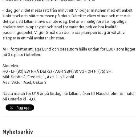
- Idag gör vi det mesta rätt från minut ett. Vi börjar matchen med ett enkelt
klokt spel och sätter pressen på plats. Därefter växer vi mer och mer och
det syns att killarna trivs där ute idag. Det är en härlig rörelse, löpvilliga
spelare som skapar ytor och spel för varandra och en bra kvalité i
passningsspelet. Vi gör 6 mål och den enda plumpen idag är väl att vi
släpper in ett mål avslutar Christian.
ÄFF fortsätter att jaga Lund och dessutom hålla undan för LB07 som ligger
på 3:e plats i tabellen.
Startelva:
HO - LF (80) EW RHÄ DE(72) - AGR SBP(78) VG - OH FT(75) SH.
Mål: Sebbe 3, Frederik 1, Axel 1, självmål
Ass: Viktor, Axel, Oskar 3
Nästa match för U19 är på lördag när killarna åker till Hässleholm för match
på Österås kl 14,00.
Nyhetsarkiv