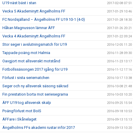
U19 näst bäst i stan
2017-02-08 07:51
Vecka 5 Akademinytt Ängelholms FF
2017-01-29 10:46
FC Nordsjälland – Ängelholms FF U19 10-1 (4-0)
2017-01-28 18:30
Håkan Magnusson lämnar ÄFF
2017-01-26 20:21
Vecka 4 Akademinytt Ängelholms FF
2017-01-22 09:24
Stor seger i avslutningsmatch för U19
2016-12-05 11:20
Tappade poäng mot Halmia
2016-11-28 09:30
Oavgjort mot allsvenskt motstånd
2016-11-23 13:17
Fotbollssäsongen 2017 igång för U19
2016-11-12 17:16
Förlust i sista seriematchen
2016-10-17 13:38
Seger och ny allsvensk säsong säkrad
2016-10-08 21:48
Fin prestation borta mot seriesegrarna
2016-10-03 10:20
ÄFF U19 tog allsvensk skalp
2016-09-25 15:54
Poängförlust mot BoIS
2016-09-18 10:53
ÄFFare i Skånelaget
2016-09-13 15:13
Ängelholms FFs akademi rustar inför 2017
2016-09-13 10:20