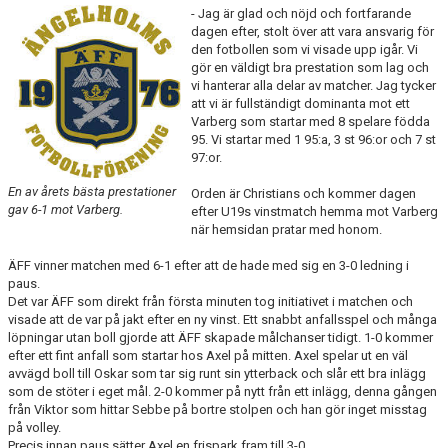
- Jag är glad och nöjd och fortfarande
dagen efter, stolt över att vara ansvarig för
TEORI
den fotbollen som vi visade upp igår. Vi
gör en väldigt bra prestation som lag och
vi hanterar alla delar av matcher. Jag tycker
att vi är fullständigt dominanta mot ett
Varberg som startar med 8 spelare födda
95. Vi startar med 1 95:a, 3 st 96:or och 7 st
97:or.
En av årets bästa prestationer
Orden är Christians och kommer dagen
gav 6-1 mot Varberg.
efter U19s vinstmatch hemma mot Varberg
när hemsidan pratar med honom.
ÄFF vinner matchen med 6-1 efter att de hade med sig en 3-0 ledning i
paus.
Det var ÄFF som direkt från första minuten tog initiativet i matchen och
visade att de var på jakt efter en ny vinst. Ett snabbt anfallsspel och många
löpningar utan boll gjorde att ÄFF skapade målchanser tidigt. 1-0 kommer
efter ett fint anfall som startar hos Axel på mitten. Axel spelar ut en väl
avvägd boll till Oskar som tar sig runt sin ytterback och slår ett bra inlägg
som de stöter i eget mål. 2-0 kommer på nytt från ett inlägg, denna gången
från Viktor som hittar Sebbe på bortre stolpen och han gör inget misstag
på volley.
Precis innan paus sätter Axel en frispark fram till 3-0.