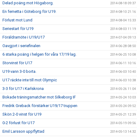
Delad poäng mot Högaborg.
2014-08-18 09:37
En femetta i Göteborg för U19.
2014-08-10 21:16
Förlust mot Lund
2014-08-04 15:33
Seriestart för U19
2014-08-03 11:19
Föräldramöte i U19/U17
2014-07-04 09:13
Oavgjort i seriefinalen
2014-06-28 08:50
6 starka poäng i helgen för våra 17/19 lag.
2014-06-25 10:08
Storvinst för U17
2014-06-11 10:16
U19 vann 3-0 borta.
2014-06-03 10:40
U17 räckte inte till mot Olympic
2014-06-03 10:38
3-3 för U17 i Karlskrona
2014-05-26 11:04
Bokade träningsmatcher mot Silkeborg IF
2014-05-24 10:03
Fredrik Greback förstärker U19/17 truppen
2014-05-24 09:52
Skön 2-0 vinst för U19
2014-05-21 12:39
0-2 förlust för U17
2014-05-19 09:56
Emil Larsson uppflyttad
2014-05-13 14:32