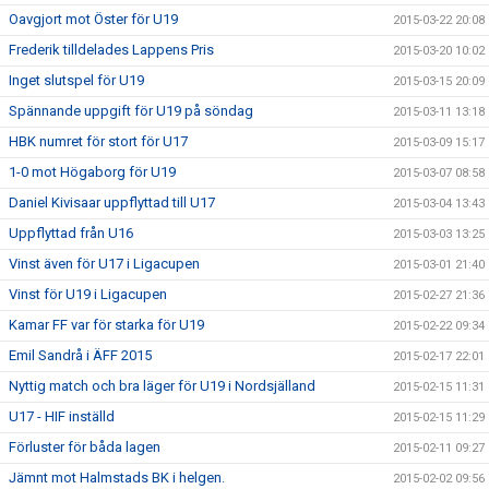
Oavgjort mot Öster för U19
2015-03-22 20:08
Frederik tilldelades Lappens Pris
2015-03-20 10:02
Inget slutspel för U19
2015-03-15 20:09
Spännande uppgift för U19 på söndag
2015-03-11 13:18
HBK numret för stort för U17
2015-03-09 15:17
1-0 mot Högaborg för U19
2015-03-07 08:58
Daniel Kivisaar uppflyttad till U17
2015-03-04 13:43
Uppflyttad från U16
2015-03-03 13:25
Vinst även för U17 i Ligacupen
2015-03-01 21:40
Vinst för U19 i Ligacupen
2015-02-27 21:36
Kamar FF var för starka för U19
2015-02-22 09:34
Emil Sandrå i ÄFF 2015
2015-02-17 22:01
Nyttig match och bra läger för U19 i Nordsjälland
2015-02-15 11:31
U17 - HIF inställd
2015-02-15 11:29
Förluster för båda lagen
2015-02-11 09:27
Jämnt mot Halmstads BK i helgen.
2015-02-02 09:56