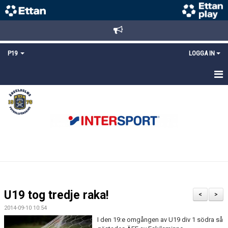
P19
LOGGA IN
HEM
NYHETER
TRUPPEN
KALENDER
MATCHER
U19 tog tredje raka!
<
>
KONTAKT
2014-09-10 10:54
I den 19:e omgången av U19 div 1 södra så
FYS