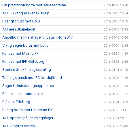
Fin prestation borta mot seriesegrarna
2016-10-03 10:20
ÄFF U19 tog allsvensk skalp
2016-09-25 15:54
Poängförlust mot BoIS
2016-09-18 10:53
ÄFFare i Skånelaget
2016-09-13 15:13
Ängelholms FFs akademi rustar inför 2017
2016-09-13 10:20
Viktig seger borta mot Lund
2016-09-04 12:18
Förlust mot Malmö FF
2016-08-30 11:19
Förlust mot IFK Göteborg
2016-08-23 12:56
Spelare till skånelagssamling
2016-08-11 21:05
Träningsmatch mot FC Nordsjälland
2016-08-06 11:56
Seger i höstsäsongsupptakten
2016-08-06 11:55
Förlust i sista vårmatchen
2016-08-06 11:52
0-3 mot Elfsborg
2016-06-21 13:39
Poäng borta mot Halmstad BK
2016-06-16 13:11
ÄFF-spelare på landslagsläger
2016-06-11 20:51
ÄFF klippte Häcken
2016-06-06 15:43