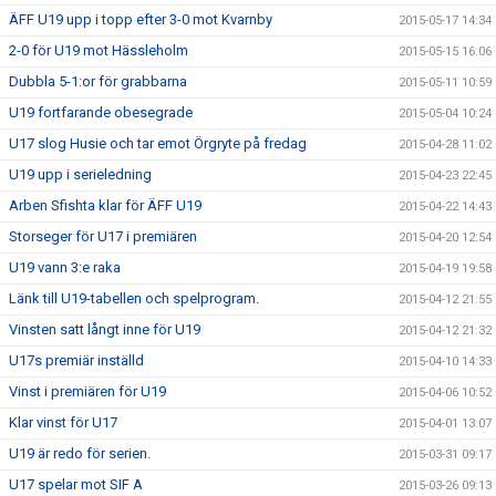
ÄFF U19 upp i topp efter 3-0 mot Kvarnby
2015-05-17 14:34
2-0 för U19 mot Hässleholm
2015-05-15 16:06
Dubbla 5-1:or för grabbarna
2015-05-11 10:59
U19 fortfarande obesegrade
2015-05-04 10:24
U17 slog Husie och tar emot Örgryte på fredag
2015-04-28 11:02
U19 upp i serieledning
2015-04-23 22:45
Arben Sfishta klar för ÄFF U19
2015-04-22 14:43
Storseger för U17 i premiären
2015-04-20 12:54
U19 vann 3:e raka
2015-04-19 19:58
Länk till U19-tabellen och spelprogram.
2015-04-12 21:55
Vinsten satt långt inne för U19
2015-04-12 21:32
U17s premiär inställd
2015-04-10 14:33
Vinst i premiären för U19
2015-04-06 10:52
Klar vinst för U17
2015-04-01 13:07
U19 är redo för serien.
2015-03-31 09:17
U17 spelar mot SIF A
2015-03-26 09:13