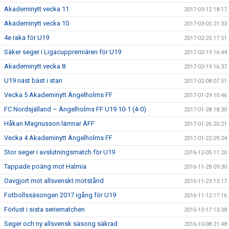
Akademinytt vecka 11
2017-03-12 18:17
Akademinytt vecka 10
2017-03-05 21:33
4e raka för U19
2017-02-25 17:51
Säker seger i Ligacuppremiären för U19
2017-02-19 16:44
Akademinytt vecka 8
2017-02-19 16:37
U19 näst bäst i stan
2017-02-08 07:51
Vecka 5 Akademinytt Ängelholms FF
2017-01-29 10:46
FC Nordsjälland – Ängelholms FF U19 10-1 (4-0)
2017-01-28 18:30
Håkan Magnusson lämnar ÄFF
2017-01-26 20:21
Vecka 4 Akademinytt Ängelholms FF
2017-01-22 09:24
Stor seger i avslutningsmatch för U19
2016-12-05 11:20
Tappade poäng mot Halmia
2016-11-28 09:30
Oavgjort mot allsvenskt motstånd
2016-11-23 13:17
Fotbollssäsongen 2017 igång för U19
2016-11-12 17:16
Förlust i sista seriematchen
2016-10-17 13:38
Seger och ny allsvensk säsong säkrad
2016-10-08 21:48