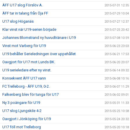
ÄFF U17 slog Förslöv A.
2015-07-31 12:35
ÄFF tar in talang från Öja FF
2015-07-29 10:04
U17 slog Höganäs
2015-07-27 12:37
Klar vinst när U19-serien började
2015-07-25 20:42
Johannes Blomstrand ny huvudtränare i U19
2015-07-08 10:59
Vinst mot Varberg för U19
2015-06-23 23:03
U19 behåller Serieledningen över uppehållet
2015-06-21 17:53
Oavgjort för U17 mot Lunds BK.
2015-06-20 20:07
U19 serieledare efter ny vinst.
2015-06-14 09:32
Konsekvent ÄFF U17 vann
2015-06-08 10:16
FC Trelleborg - ÄFF U19, 0-2.
2015-06-07 11:29
Falkenberg blev för tunga för U17
2015-06-02 09:01
Ny 3 poängare för U19
2015-05-31 11:33
U17 slog Ljungskile 4-2
2015-05-25 10:58
Oavgjort i Jönköping för U19
2015-05-24 20:32
U17 föll mot Trelleborg
2015-05-20 10:18