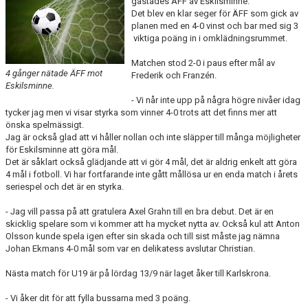
gästades ÄFF av Eskilsminne.
Det blev en klar seger för ÄFF som gick av
planen med en 4-0 vinst och bar med sig 3
TEORI
viktiga poäng in i omklädningsrummet.
Matchen stod 2-0 i paus efter mål av
4 gånger nätade ÄFF mot
Frederik och Franzén.
Eskilsminne.
- Vi når inte upp på några högre nivåer idag
tycker jag men vi visar styrka som vinner 4-0 trots att det finns mer att
önska spelmässigt.
Jag är också glad att vi håller nollan och inte släpper till många möjligheter
för Eskilsminne att göra mål.
Det är såklart också glädjande att vi gör 4 mål, det är aldrig enkelt att göra
4 mål i fotboll. Vi har fortfarande inte gått mållösa ur en enda match i årets
seriespel och det är en styrka.
- Jag vill passa på att gratulera Axel Grahn till en bra debut. Det är en
skicklig spelare som vi kommer att ha mycket nytta av. Också kul att Anton
Olsson kunde spela igen efter sin skada och till sist måste jag nämna
Johan Ekmans 4-0 mål som var en delikatess avslutar Christian.
Nästa match för U19 är på lördag 13/9 när laget åker till Karlskrona.
- Vi åker dit för att fylla bussarna med 3 poäng.