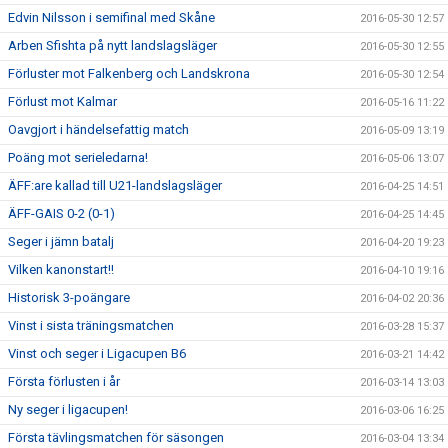
Edvin Nilsson i semifinal med Skåne
2016-05-30 12:57
Arben Sfishta på nytt landslagsläger
2016-05-30 12:55
Förluster mot Falkenberg och Landskrona
2016-05-30 12:54
Förlust mot Kalmar
2016-05-16 11:22
Oavgjort i händelsefattig match
2016-05-09 13:19
Poäng mot serieledarna!
2016-05-06 13:07
ÄFF:are kallad till U21-landslagsläger
2016-04-25 14:51
ÄFF-GAIS 0-2 (0-1)
2016-04-25 14:45
Seger i jämn batalj
2016-04-20 19:23
Vilken kanonstart!!
2016-04-10 19:16
Historisk 3-poängare
2016-04-02 20:36
Vinst i sista träningsmatchen
2016-03-28 15:37
Vinst och seger i Ligacupen B6
2016-03-21 14:42
Första förlusten i år
2016-03-14 13:03
Ny seger i ligacupen!
2016-03-06 16:25
Första tävlingsmatchen för säsongen
2016-03-04 13:34