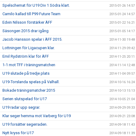
Spelschemat för U19 Div 1 Södra klart.
2015-01-26 14:57
Camilo kallad till P99 Future Team
2015-01-24 14:57
Edvin Nilsson förstärker ÄFF
2015-01-22 16:21
Säsongen 2015 drar igång
2015-01-05 14:17
Jacob Hansson spelar i ÄFF 2015.
2014-11-30 19:48
Lottningen för Ligacupen klar.
2014-11-29 09:42
Emil Rydström klar för ÄFF
2014-11-25 20:11
1-1 mot TFF i träningsmatchen
2014-11-14 12:48
U19 slutade på tredje plats
2014-11-04 09:57
U19-Torslanda spelas på Valhall.
2014-10-16 16:24
Bokade träningsmatcher 2015
2014-10-13 15:13
Serien slutspelad för U17
2014-10-05 21:04
U19 radar upp segrar.
2014-09-29 09:33
Klar seger hemma mot Varberg för U19
2014-09-21 23:08
U19 forsätter segerraden.
2014-09-18 11:43
Nytt kryss för U17
2014-09-18 11:39