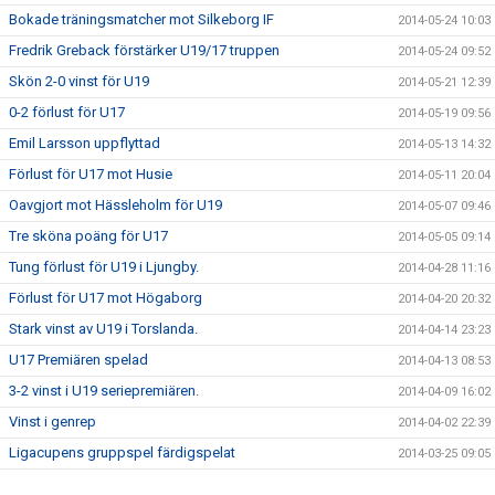
Bokade träningsmatcher mot Silkeborg IF
2014-05-24 10:03
Fredrik Greback förstärker U19/17 truppen
2014-05-24 09:52
Skön 2-0 vinst för U19
2014-05-21 12:39
0-2 förlust för U17
2014-05-19 09:56
Emil Larsson uppflyttad
2014-05-13 14:32
Förlust för U17 mot Husie
2014-05-11 20:04
Oavgjort mot Hässleholm för U19
2014-05-07 09:46
Tre sköna poäng för U17
2014-05-05 09:14
Tung förlust för U19 i Ljungby.
2014-04-28 11:16
Förlust för U17 mot Högaborg
2014-04-20 20:32
Stark vinst av U19 i Torslanda.
2014-04-14 23:23
U17 Premiären spelad
2014-04-13 08:53
3-2 vinst i U19 seriepremiären.
2014-04-09 16:02
Vinst i genrep
2014-04-02 22:39
Ligacupens gruppspel färdigspelat
2014-03-25 09:05
Vinst mot Öster
2014-02-26 10:42