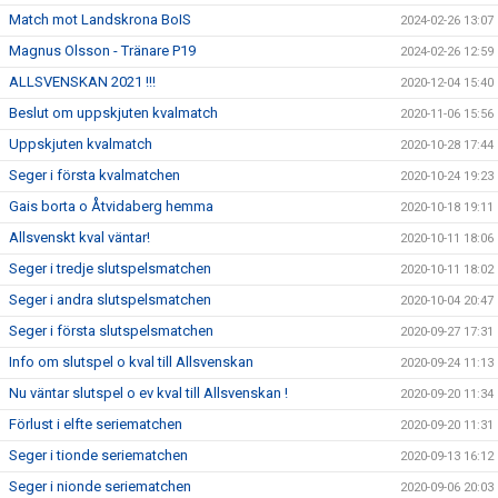
Match mot Landskrona BoIS
2024-02-26 13:07
Magnus Olsson - Tränare P19
2024-02-26 12:59
ALLSVENSKAN 2021 !!!
2020-12-04 15:40
Beslut om uppskjuten kvalmatch
2020-11-06 15:56
Uppskjuten kvalmatch
2020-10-28 17:44
Seger i första kvalmatchen
2020-10-24 19:23
Gais borta o Åtvidaberg hemma
2020-10-18 19:11
Allsvenskt kval väntar!
2020-10-11 18:06
Seger i tredje slutspelsmatchen
2020-10-11 18:02
Seger i andra slutspelsmatchen
2020-10-04 20:47
Seger i första slutspelsmatchen
2020-09-27 17:31
Info om slutspel o kval till Allsvenskan
2020-09-24 11:13
Nu väntar slutspel o ev kval till Allsvenskan !
2020-09-20 11:34
Förlust i elfte seriematchen
2020-09-20 11:31
Seger i tionde seriematchen
2020-09-13 16:12
Seger i nionde seriematchen
2020-09-06 20:03