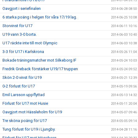
2014-07-04 09:13
Oavgjort i seriefinalen
2014-06-28 08:50
6 starka poäng i helgen för våra 17/19 lag.
2014-06-25 10:08
Storvinst för U17
2014-06-11 10:16
U19 vann 3-0 borta.
2014-06-03 10:40
U17 räckte inte till mot Olympic
2014-06-03 10:38
3-3 för U17 i Karlskrona
2014-05-26 11:04
Bokade träningsmatcher mot Silkeborg IF
2014-05-24 10:03
Fredrik Greback förstärker U19/17 truppen
2014-05-24 09:52
Skön 2-0 vinst för U19
2014-05-21 12:39
0-2 förlust för U17
2014-05-19 09:56
Emil Larsson uppflyttad
2014-05-13 14:32
Förlust för U17 mot Husie
2014-05-11 20:04
Oavgjort mot Hässleholm för U19
2014-05-07 09:46
Tre sköna poäng för U17
2014-05-05 09:14
Tung förlust för U19 i Ljungby.
2014-04-28 11:16
Förlust för U17 mot Högaborg