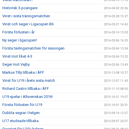
2016-04-10 19:16
Historisk 3-poängare
2016-04-02 20:36
Vinst i sista träningsmatchen
2016-03-28 15:37
Vinst och seger i Ligacupen B6
2016-03-21 14:42
Första förlusten i år
2016-03-14 13:03
Ny seger i ligacupen!
2016-03-06 16:25
Första tävlingsmatchen för säsongen
2016-03-04 13:34
Vinst mot Eket 4-3
2016-03-04 13:32
Seger mot Vejby
2016-02-06 13:49
Markus Tilly tillbaka i ÄFF
2015-12-08 10:27
Vinst för U19 i årets sista match
2015-12-07 11:43
Richard Castro tillbaka i ÄFF
2015-11-10 08:50
U19 spelar i Allsvenskan 2016!
2015-10-21 19:57
Första förlusten för U19
2015-10-01 20:31
Dubbla segrar i helgen
2015-09-14 12:57
U17 studsade tillbaka
2015-09-07 20:07
Oavgjort för U19 i helgen