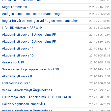
2020-06-25 09:48
Seger i premiären
2020-06-15 16:23
Äntligen seriepremiär samt förutsättningar
2020-06-05 08:37
Regler för vår parkeringen vid Rögles hemmamatcher
2019-09-27 08:05
Inför: BK Häcken – ÄFF U19
2018-03-23 22:04
Akademinytt vecka 13 Ängelholms FF
2017-03-26 12:07
Akademinytt vecka 12 Ängelholms FF
2017-03-19 19:09
Akademinytt vecka 11
2017-03-12 18:17
Akademinytt vecka 10
2017-03-05 21:33
4e raka för U19
2017-02-25 17:51
Säker seger i Ligacuppremiären för U19
2017-02-19 16:44
Akademinytt vecka 8
2017-02-19 16:37
U19 näst bäst i stan
2017-02-08 07:51
Vecka 5 Akademinytt Ängelholms FF
2017-01-29 10:46
FC Nordsjälland – Ängelholms FF U19 10-1 (4-0)
2017-01-28 18:30
Håkan Magnusson lämnar ÄFF
2017-01-26 20:21
Vecka 4 Akademinytt Ängelholms FF