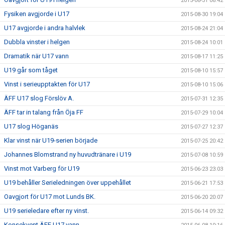
2015-08-31 08:42
Fysiken avgjorde i U17
2015-08-30 19:04
U17 avgjorde i andra halvlek
2015-08-24 21:04
Dubbla vinster i helgen
2015-08-24 10:01
Dramatik när U17 vann
2015-08-17 11:25
U19 går som tåget
2015-08-10 15:57
Vinst i serieupptakten för U17
2015-08-10 15:06
ÄFF U17 slog Förslöv A.
2015-07-31 12:35
ÄFF tar in talang från Öja FF
2015-07-29 10:04
U17 slog Höganäs
2015-07-27 12:37
Klar vinst när U19-serien började
2015-07-25 20:42
Johannes Blomstrand ny huvudtränare i U19
2015-07-08 10:59
Vinst mot Varberg för U19
2015-06-23 23:03
U19 behåller Serieledningen över uppehållet
2015-06-21 17:53
Oavgjort för U17 mot Lunds BK.
2015-06-20 20:07
U19 serieledare efter ny vinst.
2015-06-14 09:32
Konsekvent ÄFF U17 vann