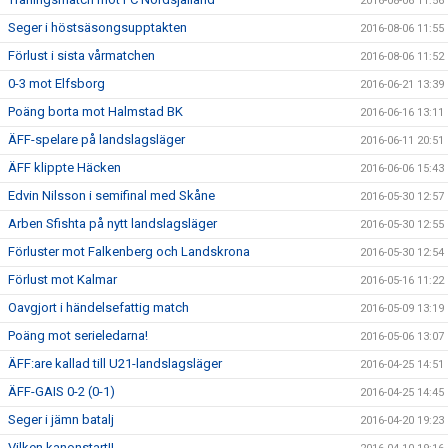
2016-08-06 11:56
Seger i höstsäsongsupptakten
2016-08-06 11:55
Förlust i sista vårmatchen
2016-08-06 11:52
0-3 mot Elfsborg
2016-06-21 13:39
Poäng borta mot Halmstad BK
2016-06-16 13:11
ÄFF-spelare på landslagsläger
2016-06-11 20:51
ÄFF klippte Häcken
2016-06-06 15:43
Edvin Nilsson i semifinal med Skåne
2016-05-30 12:57
Arben Sfishta på nytt landslagsläger
2016-05-30 12:55
Förluster mot Falkenberg och Landskrona
2016-05-30 12:54
Förlust mot Kalmar
2016-05-16 11:22
Oavgjort i händelsefattig match
2016-05-09 13:19
Poäng mot serieledarna!
2016-05-06 13:07
ÄFF:are kallad till U21-landslagsläger
2016-04-25 14:51
ÄFF-GAIS 0-2 (0-1)
2016-04-25 14:45
Seger i jämn batalj
2016-04-20 19:23
Vilken kanonstart!!