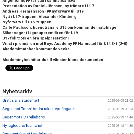
Ängelholms FF tar stort samhällsansvar
Presentation av Daniel Jönsson, ny tränare i U17
Andreas Hermansson -99 nyförvärv till U19
TEORI
Nytt i U17-truppen, Alexander Klintberg
Nyförvärv till U15-truppen
Calle Paulsson, huvudtränare U15 om kommande matchläger
Säker seger i Ligacuppremiären för U19
U17 föll trots en bra spelprestation!
Vinst i premiären mot
Boys Academy FF Halmstad
för U14 3-1 (2-0)
Akademimatcher kommande vecka
Akademinyhet hittar du till vänster bland dokumenten
Nyhetsarkiv
Grattis alla studenter!
2025-06-05 21:02
Seger mot Torns! Andra raka trepoängaren
2025-05-19 09:23
Seger mot FC Trelleborg!
2025-05-13 14:44
Ny lagledare/Teamchef
2025-05-13 14:36
Bortamatch mot Landskrona