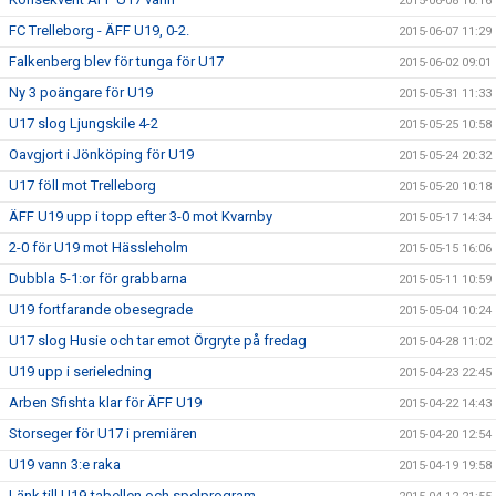
2015-06-08 10:16
FC Trelleborg - ÄFF U19, 0-2.
2015-06-07 11:29
Falkenberg blev för tunga för U17
2015-06-02 09:01
Ny 3 poängare för U19
2015-05-31 11:33
U17 slog Ljungskile 4-2
2015-05-25 10:58
Oavgjort i Jönköping för U19
2015-05-24 20:32
U17 föll mot Trelleborg
2015-05-20 10:18
ÄFF U19 upp i topp efter 3-0 mot Kvarnby
2015-05-17 14:34
2-0 för U19 mot Hässleholm
2015-05-15 16:06
Dubbla 5-1:or för grabbarna
2015-05-11 10:59
U19 fortfarande obesegrade
2015-05-04 10:24
U17 slog Husie och tar emot Örgryte på fredag
2015-04-28 11:02
U19 upp i serieledning
2015-04-23 22:45
Arben Sfishta klar för ÄFF U19
2015-04-22 14:43
Storseger för U17 i premiären
2015-04-20 12:54
U19 vann 3:e raka
2015-04-19 19:58
Länk till U19-tabellen och spelprogram.