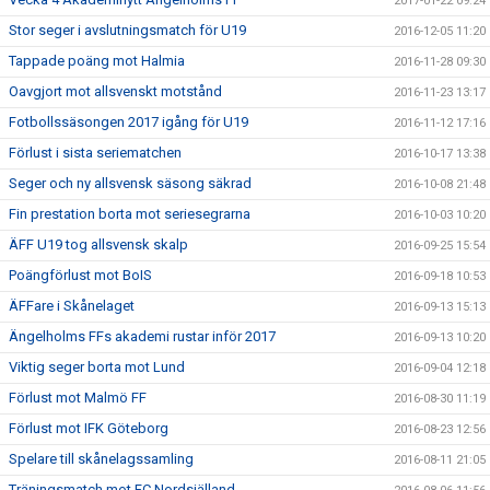
2017-01-22 09:24
Stor seger i avslutningsmatch för U19
2016-12-05 11:20
Tappade poäng mot Halmia
2016-11-28 09:30
Oavgjort mot allsvenskt motstånd
2016-11-23 13:17
Fotbollssäsongen 2017 igång för U19
2016-11-12 17:16
Förlust i sista seriematchen
2016-10-17 13:38
Seger och ny allsvensk säsong säkrad
2016-10-08 21:48
Fin prestation borta mot seriesegrarna
2016-10-03 10:20
ÄFF U19 tog allsvensk skalp
2016-09-25 15:54
Poängförlust mot BoIS
2016-09-18 10:53
ÄFFare i Skånelaget
2016-09-13 15:13
Ängelholms FFs akademi rustar inför 2017
2016-09-13 10:20
Viktig seger borta mot Lund
2016-09-04 12:18
Förlust mot Malmö FF
2016-08-30 11:19
Förlust mot IFK Göteborg
2016-08-23 12:56
Spelare till skånelagssamling
2016-08-11 21:05
Träningsmatch mot FC Nordsjälland