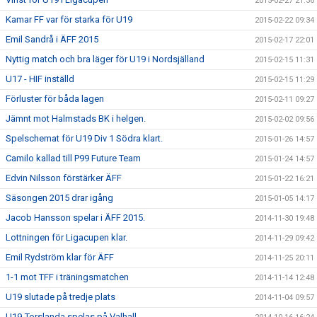
2015-02-27 21:36
Kamar FF var för starka för U19
2015-02-22 09:34
Emil Sandrå i ÄFF 2015
2015-02-17 22:01
Nyttig match och bra läger för U19 i Nordsjälland
2015-02-15 11:31
U17 - HIF inställd
2015-02-15 11:29
Förluster för båda lagen
2015-02-11 09:27
Jämnt mot Halmstads BK i helgen.
2015-02-02 09:56
Spelschemat för U19 Div 1 Södra klart.
2015-01-26 14:57
Camilo kallad till P99 Future Team
2015-01-24 14:57
Edvin Nilsson förstärker ÄFF
2015-01-22 16:21
Säsongen 2015 drar igång
2015-01-05 14:17
Jacob Hansson spelar i ÄFF 2015.
2014-11-30 19:48
Lottningen för Ligacupen klar.
2014-11-29 09:42
Emil Rydström klar för ÄFF
2014-11-25 20:11
1-1 mot TFF i träningsmatchen
2014-11-14 12:48
U19 slutade på tredje plats
2014-11-04 09:57
U19-Torslanda spelas på Valhall.