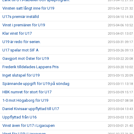
2015-04-12 21:55
Vinsten satt långt inne för U19
2015-04-12 21:32
U17s premiär inställd
2015-04-10 14:33
Vinst i premiären för U19
2015-04-06 10:52
Klar vinst för U17
2015-04-01 13:07
U19 är redo för serien.
2015-03-31 09:17
U17 spelar mot SIF A
2015-03-26 09:13
Oavgjort mot Öster för U19
2015-03-22 20:08
Frederik tilldelades Lappens Pris
2015-03-20 10:02
Inget slutspel för U19
2015-03-15 20:09
Spännande uppgift för U19 på söndag
2015-03-11 13:18
HBK numret för stort för U17
2015-03-09 15:17
1-0 mot Högaborg för U19
2015-03-07 08:58
Daniel Kivisaar uppflyttad till U17
2015-03-04 13:43
Uppflyttad från U16
2015-03-03 13:25
Vinst även för U17 i Ligacupen
2015-03-01 21:40
Vinst för U19 i Ligacupen